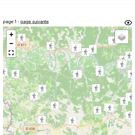
Dénivelé min/max
Auteur
Dossier
et
page 1 -
page suivante
sous-dossiers
+
Trier par
−
Horodatage
Photos