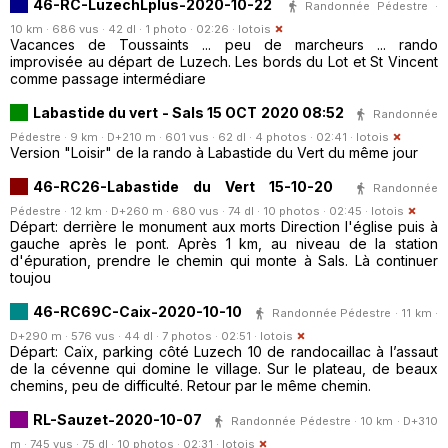
46-RC-LuzechLplus-2020-10-22
Randonnée Pédestre ·
10 km · 686 vus · 42 dl · 1 photo · 02:26 ·
lotois
Vacances de Toussaints ... peu de marcheurs ... rando
improvisée au départ de Luzech. Les bords du Lot et St Vincent
comme passage intermédiare
Labastide du vert - Sals 15 OCT 2020 08:52
Randonnée
Pédestre · 9 km · D+210 m · 601 vus · 62 dl · 4 photos · 02:41 ·
lotois
Version "Loisir" de la rando à Labastide du Vert du même jour
46-RC26-Labastide du Vert 15-10-20
Randonnée
Pédestre · 12 km · D+260 m · 680 vus · 74 dl · 10 photos · 02:45 ·
lotois
Départ: derrière le monument aux morts Direction l'église puis à
gauche après le pont. Après 1 km, au niveau de la station
d'épuration, prendre le chemin qui monte à Sals. Là continuer
toujou
46-RC69C-Caix-2020-10-10
Randonnée Pédestre · 11 km ·
D+290 m · 576 vus · 44 dl · 7 photos · 02:51 ·
lotois
Départ: Caïx, parking côté Luzech 10 de randocaillac à l’assaut
de la cévenne qui domine le village. Sur le plateau, de beaux
chemins, peu de difficulté. Retour par le même chemin.
RL-Sauzet-2020-10-07
Randonnée Pédestre · 10 km · D+310
m · 745 vus · 75 dl · 10 photos · 02:31 ·
lotois