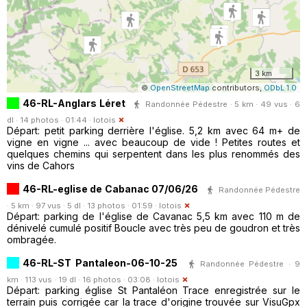
3 km
©
OpenStreetMap
contributors,
ODbL 1.0
46-RL-Anglars Léret
Randonnée Pédestre · 5 km · 49 vus · 6
dl · 14 photos · 01:44 ·
lotois
Départ: petit parking derrière l'église. 5,2 km avec 64 m+ de
vigne en vigne ... avec beaucoup de vide ! Petites routes et
quelques chemins qui serpentent dans les plus renommés des
vins de Cahors
46-RL-eglise de Cabanac 07/06/26
Randonnée Pédestre
· 5 km · 97 vus · 5 dl · 13 photos · 01:59 ·
lotois
Départ: parking de l'église de Cavanac 5,5 km avec 110 m de
dénivelé cumulé positif Boucle avec très peu de goudron et très
ombragée.
46-RL-ST Pantaleon-06-10-25
Randonnée Pédestre · 9
km · 113 vus · 19 dl · 16 photos · 03:08 ·
lotois
Départ: parking église St Pantaléon Trace enregistrée sur le
terrain puis corrigée car la trace d'origine trouvée sur VisuGpx