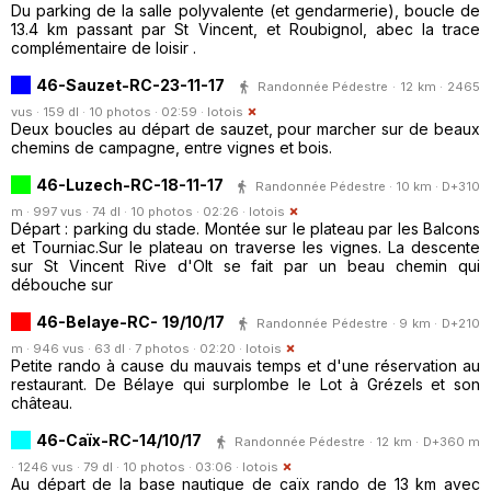
Du parking de la salle polyvalente (et gendarmerie), boucle de
13.4 km passant par St Vincent, et Roubignol, abec la trace
complémentaire de loisir .
46-Sauzet-RC-23-11-17
Randonnée Pédestre · 12 km · 2465
vus · 159 dl · 10 photos · 02:59 ·
lotois
Deux boucles au départ de sauzet, pour marcher sur de beaux
chemins de campagne, entre vignes et bois.
46-Luzech-RC-18-11-17
Randonnée Pédestre · 10 km · D+310
m · 997 vus · 74 dl · 10 photos · 02:26 ·
lotois
Départ : parking du stade. Montée sur le plateau par les Balcons
et Tourniac.Sur le plateau on traverse les vignes. La descente
sur St Vincent Rive d'Olt se fait par un beau chemin qui
débouche sur
46-Belaye-RC- 19/10/17
Randonnée Pédestre · 9 km · D+210
m · 946 vus · 63 dl · 7 photos · 02:20 ·
lotois
Petite rando à cause du mauvais temps et d'une réservation au
restaurant. De Bélaye qui surplombe le Lot à Grézels et son
château.
46-Caïx-RC-14/10/17
Randonnée Pédestre · 12 km · D+360 m
· 1246 vus · 79 dl · 10 photos · 03:06 ·
lotois
Au départ de la base nautique de caïx rando de 13 km avec