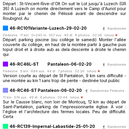
Départ : St-Vincent-Rive-d'Olt On suit le Lot jusqu'à Luzech (GR
36) A Luzech on monte directement vers le Camp d'Auriol pour
monter par le chemin de Pélissié avant de descendre sur
Roubignol. Au
46-RC101Variante-Luzech-29-02-20
Randonnée
Pédestre · 11 km · D+240 m · 557 vus · 40 dl · 8 photos · 02:36 ·
lotois
Départ: parking piscine (ou collège le samedi) Monter l'allée
couverte du collège, en haut de la montée partir à gauche puis
toput droit et à droite aub as dela descente à droite le chemin
qui
46-RC46L-ST Pantaleon-06-02-20
Randonnée
Pédestre · 9 km · 694 vus · 44 dl · 7 photos · 02:26 ·
lotois
Version courte au départ de St Pantaléon, 9 km sans difficulté -
une montée au km 1 sans trop de pente - destinée tout public
46-RC46-ST Pantaleon-06-02-20
Randonnée Pédestre ·
11 km · 574 vus · 49 dl · 6 photos · 02:44 ·
lotois
Sur le Causse blanc, non loin de Montcuq, 12 km au départ de
Saint-Pantaléon, parking de l'impressionnante église. A voir :
l'église et l'architecture des fermes locales. Peu de difficulté.
Certa
46-RC139-Impernal-Labastide-25-01-20
Randonnée