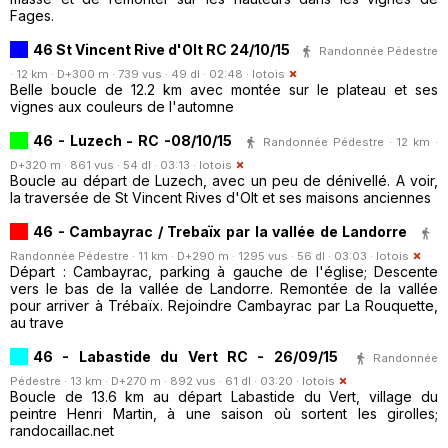
Fages.
46 St Vincent Rive d'Olt RC 24/10/15
Randonnée Pédestre
· 12 km · D+300 m · 739 vus · 49 dl · 02:48 ·
lotois
Belle boucle de 12.2 km avec montée sur le plateau et ses
vignes aux couleurs de l'automne
46 - Luzech - RC -08/10/15
Randonnée Pédestre · 12 km ·
D+320 m · 861 vus · 54 dl · 03:13 ·
lotois
Boucle au départ de Luzech, avec un peu de dénivellé. A voir,
la traversée de St Vincent Rives d'Olt et ses maisons anciennes
46 - Cambayrac / Trebaïx par la vallée de Landorre
Randonnée Pédestre · 11 km · D+290 m · 1295 vus · 56 dl · 03:03 ·
lotois
Départ : Cambayrac, parking à gauche de l'église; Descente
vers le bas de la vallée de Landorre. Remontée de la vallée
pour arriver à Trébaïx. Rejoindre Cambayrac par La Rouquette,
au trave
46 - Labastide du Vert RC - 26/09/15
Randonnée
Pédestre · 13 km · D+270 m · 892 vus · 61 dl · 03:20 ·
lotois
Boucle de 13.6 km au départ Labastide du Vert, village du
peintre Henri Martin, à une saison où sortent les girolles;
randocaillac.net