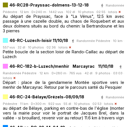
46-RC28-Prayssac-dolmens-13-12-18
Randonnée
Pédestre · 12 km · D+240 m · 1442 vus · 102 dl · 10 photos · 02:55 ·
lotois
Au départ de Prayssac, face à "La Vénus", 12.5 km avec
passage à une cazelle double, au chaos de Roquebert et aux
deux dolmens situés au bord du chemin: la Bertrandoune et les
3 pierres
46-RC-Luzech-loisir 11/10/18
Randonnée Pédestre · 10 km ·
557 vus · 32 dl · 10 photos · 02:36 ·
lotois
Petite boucle de la section loisir de Rando-Caillac au départ de
Luzech
46-RC-182-b-Luzech/menhir Marcayrac 11/10/18
Randonnée Pédestre · 12 km · D+280 m · 765 vus · 42 dl · 9 photos · 03:03 ·
lotois
Départ : place de la gendarmerie Montée sportive vers le
menhir de Marcayrac. Retour par le parcours santé du Pesquier
46-RC-24-Bélaye/Grézels-08/09/18
Randonnée
Pédestre · 11 km · D+300 m · 922 vus · 55 dl · 10 photos · 02:53 ·
lotois
au départ de Bélaye, parking en contre-bas de l'église (monter
vers la mairie pour voir le portrait de Jacques Brel, dans la
vallée - si brouillard, revenir voir au retour) 11.6 km à travers vign