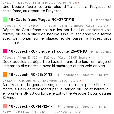
D+270 m · 1282 vus · 88 dl · 8 photos · 02:39 ·
lotois
Une boucle facile et une plus difficile entre Prayssac et
castelfranc, au départ de Prayssac.
46-Castelfranc/Fages-RC-27/01/18
Randonnée
Pédestre · 10 km · D+250 m · 1742 vus · 106 dl · 10 photos · 02:28 ·
lotois
Départ de Castelfranc soit sur les bord du Lot (ancienne vois
ferrée) ou de la place de l'église. On suit l'ancienne voie ferrée
avec de monter sur le plateau et de passer à Fages, gros
hameau vi
46-Luzech-RC-longue et courte 25-01-18
Randonnée
Pédestre · 13 km · D+320 m · 1122 vus · 102 dl · 03:05 ·
lotois
Deux boucles au départ de Luzech : une dite loisir en rouge et
une rando dite normale avec kilométrage et dénivelé en vert
46-Luzech-RC-25/01/18
Randonnée Pédestre · 13 km ·
D+320 m · 1045 vus · 63 dl · 10 photos · 03:07 ·
lotois
Au départ de la gendarmerie, boucle en deux partie l'une qui
monte à Pélis et redescend par le Balcon du Lot et l'autre qui
emprunte le GR 36 qui longe le Lot (dit le Pesquier) pour gagner
St Vince
46-Luzech-RC-14-12-17
Randonnée Pédestre · 13 km ·
D+270 m · 1591 vus · 117 dl · 10 photos · 03:08 ·
lotois