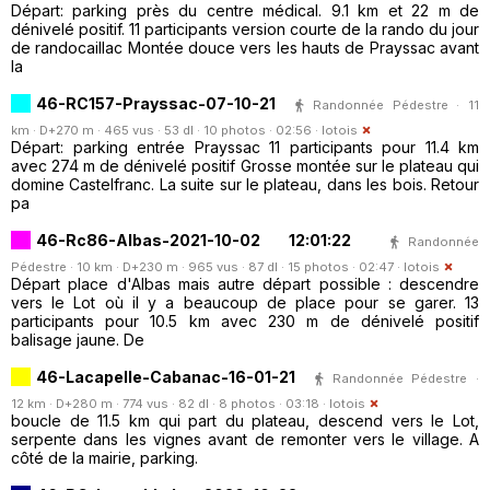
Départ: parking près du centre médical. 9.1 km et 22 m de
dénivelé positif. 11 participants version courte de la rando du jour
de randocaillac Montée douce vers les hauts de Prayssac avant
la
46-RC157-Prayssac-07-10-21
Randonnée Pédestre · 11
km · D+270 m · 465 vus · 53 dl · 10 photos · 02:56 ·
lotois
Départ: parking entrée Prayssac 11 participants pour 11.4 km
avec 274 m de dénivelé positif Grosse montée sur le plateau qui
domine Castelfranc. La suite sur le plateau, dans les bois. Retour
pa
46-Rc86-Albas-2021-10-02 12:01:22
Randonnée
Pédestre · 10 km · D+230 m · 965 vus · 87 dl · 15 photos · 02:47 ·
lotois
Départ place d'Albas mais autre départ possible : descendre
vers le Lot où il y a beaucoup de place pour se garer. 13
participants pour 10.5 km avec 230 m de dénivelé positif
balisage jaune. De
46-Lacapelle-Cabanac-16-01-21
Randonnée Pédestre ·
12 km · D+280 m · 774 vus · 82 dl · 8 photos · 03:18 ·
lotois
boucle de 11.5 km qui part du plateau, descend vers le Lot,
serpente dans les vignes avant de remonter vers le village. A
côté de la mairie, parking.