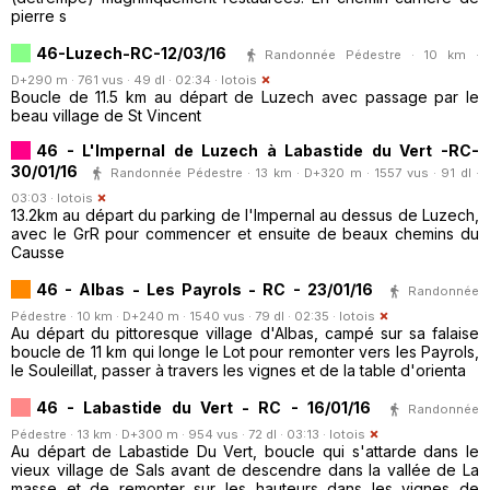
pierre s
46-Luzech-RC-12/03/16
Randonnée Pédestre · 10 km ·
D+290 m · 761 vus · 49 dl · 02:34 ·
lotois
Boucle de 11.5 km au départ de Luzech avec passage par le
beau village de St Vincent
46 - L'Impernal de Luzech à Labastide du Vert -RC-
30/01/16
Randonnée Pédestre · 13 km · D+320 m · 1557 vus · 91 dl ·
03:03 ·
lotois
13.2km au départ du parking de l'Impernal au dessus de Luzech,
avec le GrR pour commencer et ensuite de beaux chemins du
Causse
46 - Albas - Les Payrols - RC - 23/01/16
Randonnée
Pédestre · 10 km · D+240 m · 1540 vus · 79 dl · 02:35 ·
lotois
Au départ du pittoresque village d'Albas, campé sur sa falaise
boucle de 11 km qui longe le Lot pour remonter vers les Payrols,
le Souleillat, passer à travers les vignes et de la table d'orienta
46 - Labastide du Vert - RC - 16/01/16
Randonnée
Pédestre · 13 km · D+300 m · 954 vus · 72 dl · 03:13 ·
lotois
Au départ de Labastide Du Vert, boucle qui s'attarde dans le
vieux village de Sals avant de descendre dans la vallée de La
masse et de remonter sur les hauteurs dans les vignes de