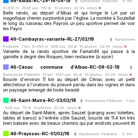
46-Albas-RC-29-14-04-18
Randonnée Pédestre · 12 km ·
D+300 m · 2508 vus · 192 dl · 10 photos · 02:45 ·
lotois
Belle rando, au départ d'Albas et qui longe le Lot par un
magnifique chemin surplombé par l'église. La montée à Souleillat
le long du ruisseau des Payrols un peu sportive permet de voir
les Payro
46-Cambayrac-variante-RL-27/02/18
Randonnée
Pédestre · 7 km · D+350 m · 996 vus · 63 dl · 10 photos · 02:34 ·
lotois
Variante de la rando sportive de Famart46 qui passe à la
gariotte à degré des Roques, bien restaurée (à vpoir)
46-Cénac commune d'Albas-RC-08-02-18
Randonnée Pédestre · 10 km · 1091 vus · 56 dl · 10 photos · 02:29 ·
lotois
Boucle d'environ 11 km au départ de Cénac avec un petit
aller/retour à l'oratoire du prieuré perdu dans les vignes et dans
un paysage enneigé de toute beauté
46-Saint-Matré-RC-03/02/18
Randonnée Pédestre · 11 km
· 1015 vus · 70 dl · 10 photos · 02:26 ·
lotois
Au départ de Saint-Matré, après Sauzet (parqing avec toilettes,
tables et bancs) à l'entrée côté Sauzet, boucle de 11.4 km très
bien balisée avec de beaux chemins qui par endroits peuvent êt
46-Prayssac-RC-01/02/18
Randonnée Pédestre · 11 km ·