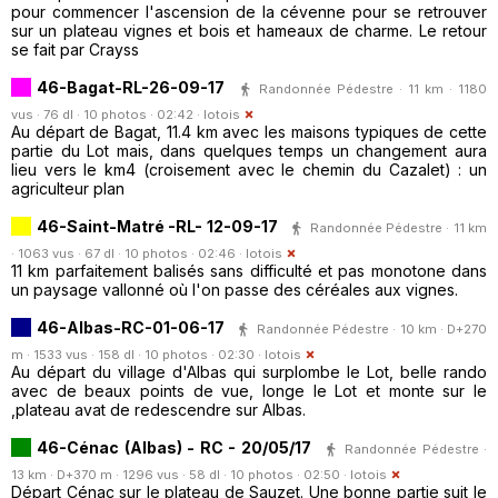
pour commencer l'ascension de la cévenne pour se retrouver
sur un plateau vignes et bois et hameaux de charme. Le retour
se fait par Crayss
46-Bagat-RL-26-09-17
Randonnée Pédestre · 11 km · 1180
vus · 76 dl · 10 photos · 02:42 ·
lotois
Au départ de Bagat, 11.4 km avec les maisons typiques de cette
partie du Lot mais, dans quelques temps un changement aura
lieu vers le km4 (croisement avec le chemin du Cazalet) : un
agriculteur plan
46-Saint-Matré -RL- 12-09-17
Randonnée Pédestre · 11 km
· 1063 vus · 67 dl · 10 photos · 02:46 ·
lotois
11 km parfaitement balisés sans difficulté et pas monotone dans
un paysage vallonné où l'on passe des céréales aux vignes.
46-Albas-RC-01-06-17
Randonnée Pédestre · 10 km · D+270
m · 1533 vus · 158 dl · 10 photos · 02:30 ·
lotois
Au départ du village d'Albas qui surplombe le Lot, belle rando
avec de beaux points de vue, longe le Lot et monte sur le
,plateau avat de redescendre sur Albas.
46-Cénac (Albas) - RC - 20/05/17
Randonnée Pédestre ·
13 km · D+370 m · 1296 vus · 58 dl · 10 photos · 02:50 ·
lotois
Départ Cénac sur le plateau de Sauzet. Une bonne partie suit le