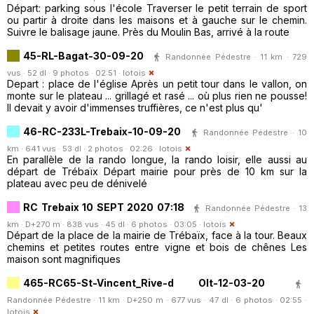
Départ: parking sous l'école Traverser le petit terrain de sport
ou partir à droite dans les maisons et à gauche sur le chemin.
Suivre le balisage jaune. Près du Moulin Bas, arrivé à la route
45-RL-Bagat-30-09-20
Randonnée Pédestre · 11 km · 729
vus · 52 dl · 9 photos · 02:51 ·
lotois
Depart : place de l'église Après un petit tour dans le vallon, on
monte sur le plateau ... grillagé et rasé ... où plus rien ne pousse!
Il devait y avoir d'immenses truffières, ce n'est plus qu'
46-RC-233L-Trebaix-10-09-20
Randonnée Pédestre · 10
km · 641 vus · 53 dl · 2 photos · 02:26 ·
lotois
En parallèle de la rando longue, la rando loisir, elle aussi au
départ de Trébaïx Départ mairie pour près de 10 km sur la
plateau avec peu de dénivelé
RC Trebaix 10 SEPT 2020 07:18
Randonnée Pédestre · 13
km · D+270 m · 838 vus · 45 dl · 6 photos · 03:05 ·
lotois
Départ de la place de la mairie de Trébaïx, face à la tour. Beaux
chemins et petites routes entre vigne et bois de chênes Les
maison sont magnifiques
465-RC65-St-Vincent_Rive-d Olt-12-03-20
Randonnée Pédestre · 11 km · D+250 m · 677 vus · 47 dl · 6 photos · 02:55 ·
lotois