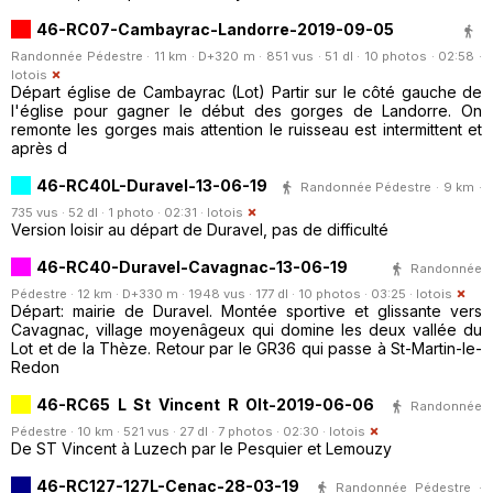
46-RC07-Cambayrac-Landorre-2019-09-05
Randonnée Pédestre · 11 km · D+320 m · 851 vus · 51 dl · 10 photos · 02:58 ·
lotois
Départ église de Cambayrac (Lot) Partir sur le côté gauche de
l'église pour gagner le début des gorges de Landorre. On
remonte les gorges mais attention le ruisseau est intermittent et
après d
46-RC40L-Duravel-13-06-19
Randonnée Pédestre · 9 km ·
735 vus · 52 dl · 1 photo · 02:31 ·
lotois
Version loisir au départ de Duravel, pas de difficulté
46-RC40-Duravel-Cavagnac-13-06-19
Randonnée
Pédestre · 12 km · D+330 m · 1948 vus · 177 dl · 10 photos · 03:25 ·
lotois
Départ: mairie de Duravel. Montée sportive et glissante vers
Cavagnac, village moyenâgeux qui domine les deux vallée du
Lot et de la Thèze. Retour par le GR36 qui passe à St-Martin-le-
Redon
46-RC65 L St Vincent R Olt-2019-06-06
Randonnée
Pédestre · 10 km · 521 vus · 27 dl · 7 photos · 02:30 ·
lotois
De ST Vincent à Luzech par le Pesquier et Lemouzy
46-RC127-127L-Cenac-28-03-19
Randonnée Pédestre ·