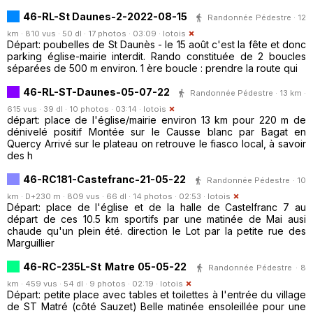
46-RL-St Daunes-2-2022-08-15
Randonnée Pédestre · 12
km · 810 vus · 50 dl · 17 photos · 03:09 ·
lotois
Départ: poubelles de St Daunès - le 15 août c'est la fête et donc
parking église-mairie interdit. Rando constituée de 2 boucles
séparées de 500 m environ. 1 ère boucle : prendre la route qui
46-RL-ST-Daunes-05-07-22
Randonnée Pédestre · 13 km ·
615 vus · 39 dl · 10 photos · 03:14 ·
lotois
départ: place de l'église/mairie environ 13 km pour 220 m de
dénivelé positif Montée sur le Causse blanc par Bagat en
Quercy Arrivé sur le plateau on retrouve le fiasco local, à savoir
des h
46-RC181-Castefranc-21-05-22
Randonnée Pédestre · 10
km · D+230 m · 809 vus · 66 dl · 14 photos · 02:53 ·
lotois
Départ: place de l'église et de la halle de Castelfranc 7 au
départ de ces 10.5 km sportifs par une matinée de Mai ausi
chaude qu'un plein été. direction le Lot par la petite rue des
Marguillier
46-RC-235L-St Matre 05-05-22
Randonnée Pédestre · 8
km · 459 vus · 54 dl · 9 photos · 02:19 ·
lotois
Départ: petite place avec tables et toilettes à l'entrée du village
de ST Matré (côté Sauzet) Belle matinée ensoleillée pour une