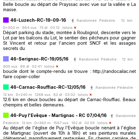
Belle boucle au départ de Prayssac avec vue sur la vallée e La
masse.
46-Luzech-RC-19-09-16
Randonnée Pédestre · 12 km ·
D+300 m · 964 vus · 73 dl · 03:12 ·
lotois
Départ parking du stade, montée à Roubignol, descente vers le
Lot par les balcons du Lot, le sentier des pêcheurs pour gagner
St Vincent et retour par l'ancien pont SNCF et les assages
secrets du
46-Serignac-RC-19/05/16
Randonnée Pédestre · 12 km ·
905 vus · 66 dl · 02:41 ·
lotois
boucle dont le compte-rendu se trouve : http://randocailac.net
faire copier-coller
46-Carnac-Rouffiac-RC-12/05/16
Randonnée Pédestre ·
12 km · D+240 m · 1268 vus · 82 dl · 03:02 ·
lotois
12.6 km en deux boucles au départ de Carnac-Rouffiac. Beaux
chempins et belles demeures.
46-Puy l'Evêque - Martignac - RC 07/04/16
Randonnée
Pédestre · 12 km · D+360 m · 1567 vus · 162 dl · 02:59 ·
lotois
Au départ de l'église de Puy l'Evêque boucle nenant à l'église
de Martignac (ouvert de 10h à 18h) et ses peintures murales
(détrempe) magnifiquement restaurées. En chemin carrière de