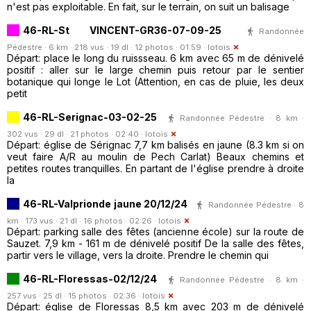
n'est pas exploitable. En fait, sur le terrain, on suit un balisage
46-RL-St VINCENT-GR36-07-09-25
Randonnée
Pédestre · 6 km · 218 vus · 19 dl · 12 photos · 01:59 ·
lotois
Départ: place le long du ruissseau. 6 km avec 65 m de dénivelé
positif : aller sur le large chemin puis retour par le sentier
botanique qui longe le Lot (Attention, en cas de pluie, les deux
petit
46-RL-Serignac-03-02-25
Randonnée Pédestre · 8 km ·
302 vus · 29 dl · 21 photos · 02:40 ·
lotois
Départ: église de Sérignac 7,7 km balisés en jaune (8.3 km si on
veut faire A/R au moulin de Pech Carlat) Beaux chemins et
petites routes tranquilles. En partant de l'église prendre à droite
la
46-RL-Valprionde jaune 20/12/24
Randonnée Pédestre · 8
km · 173 vus · 21 dl · 16 photos · 02:26 ·
lotois
Départ: parking salle des fêtes (ancienne école) sur la route de
Sauzet. 7,9 km - 161 m de dénivelé positif De la salle des fêtes,
partir vers le village, vers la droite. Prendre le chemin qui
46-RL-Floressas-02/12/24
Randonnée Pédestre · 8 km ·
257 vus · 25 dl · 15 photos · 02:36 ·
lotois
Départ: église de Floressas 8,5 km avec 203 m de dénivelé