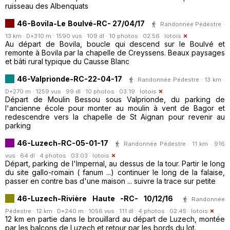
ruisseau des Albenquats
46-Bovila-Le Boulvé-RC- 27/04/17
Randonnée Pédestre ·
13 km · D+310 m · 1590 vus · 109 dl · 10 photos · 02:56 ·
lotois
Au départ de Bovila, boucle qui descend sur le Boulvé et
remonte à Bovila par la chapelle de Creyssens. Beaux paysages
et bâti rural typique du Causse Blanc
46-Valprionde-RC-22-04-17
Randonnée Pédestre · 13 km ·
D+270 m · 1259 vus · 99 dl · 10 photos · 03:19 ·
lotois
Départ de Moulin Bessou sous Valprionde, du parking de
l'ancienne école pour monter au moulin à vent de Bagor et
redescendre vers la chapelle de St Aignan pour revenir au
parking
46-Luzech-RC-05-01-17
Randonnée Pédestre · 11 km · 916
vus · 64 dl · 4 photos · 03:03 ·
lotois
Départ, parking de l'Impernal, au dessus de la tour. Partir le long
du site gallo-romain ( fanum ...) continuer le long de la falaise,
passer en contre bas d'une maison ... suivre la trace sur petite
46-Luzech-Rivière Haute -RC- 10/12/16
Randonnée
Pédestre · 12 km · D+240 m · 1056 vus · 111 dl · 4 photos · 02:45 ·
lotois
12 km en partie dans le brouillard au départ de Luzech, montée
par les balcons de Luzech et retour par les bords du lot.