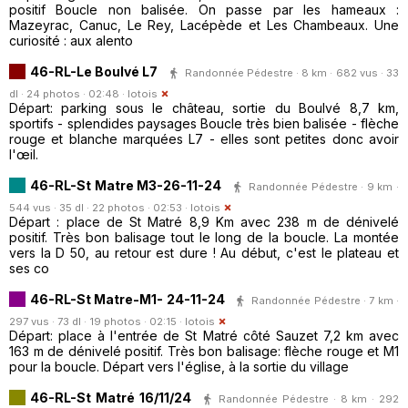
positif Boucle non balisée. On passe par les hameaux :
Mazeyrac, Canuc, Le Rey, Lacépède et Les Chambeaux. Une
curiosité : aux alento
46-RL-Le Boulvé L7
Randonnée Pédestre · 8 km · 682 vus · 33
dl · 24 photos · 02:48 ·
lotois
Départ: parking sous le château, sortie du Boulvé 8,7 km,
sportifs - splendides paysages Boucle très bien balisée - flèche
rouge et blanche marquées L7 - elles sont petites donc avoir
l'œil.
46-RL-St Matre M3-26-11-24
Randonnée Pédestre · 9 km ·
544 vus · 35 dl · 22 photos · 02:53 ·
lotois
Départ : place de St Matré 8,9 Km avec 238 m de dénivelé
positif. Très bon balisage tout le long de la boucle. La montée
vers la D 50, au retour est dure ! Au début, c'est le plateau et
ses co
46-RL-St Matre-M1- 24-11-24
Randonnée Pédestre · 7 km ·
297 vus · 73 dl · 19 photos · 02:15 ·
lotois
Départ: place à l'entrée de St Matré côté Sauzet 7,2 km avec
163 m de dénivelé positif. Très bon balisage: flèche rouge et M1
pour la boucle. Départ vers l'église, à la sortie du village
46-RL-St Matré 16/11/24
Randonnée Pédestre · 8 km · 292