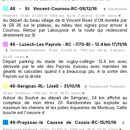
46 - St Vincent-Cournou-RC-08/12/16
Randonnée
Pédestre · 12 km · D+300 m · 1358 vus · 82 dl · 3 photos · 02:48 ·
lotois
Au départ du beau village de st Vincent Rives d'Olt montée par
le GR 36 sur le plateau, au milieu des vignes pour arriver à
Cournou. Retour par Labouysse et la route qui redescend
diretement sur St
46 - Luzech-Les Payrols - RC - (170-B) - 12.4 km 17/11/16
Randonnée Pédestre · 12 km · D+340 m · 1792 vus · 94 dl · 3 photos ·
03:05 ·
lotois
Départ parking du stade de rugby-collège- 12.4 km avec
dénivelé par le site des Payrols (ruisseu avec marmites de
géants et cascades quand il a beaucoup plu. A la sortie des
Payrols sur la droite
46-Sérignac-RL- (Joël) - 31/10/16
Randonnée Pédestre ·
23 km · D+450 m · 1199 vus · 91 dl · 05:51 ·
lotois
Autour du Boulvé au départ de Sérignac, 24 km affiché au
compteur de mon etrex 20. Randonnées qui exploite au
maximum les chemins et les pistes équestres de Montcuq. Cette
boucle est l'oeuvre d
46-Prayssac-le Causse de Cousis-RC-15/10/16
Randonnée Pédestre · 13 km · D+300 m · 1266 vus · 74 dl · 03:15 ·
lotois