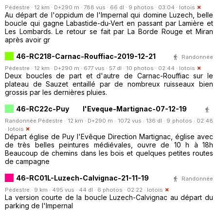
Pédestre · 12 km · D+290 m · 788 vus · 66 dl · 9 photos · 03:04 ·
lotois
Au départ de l'oppidum de l'Impernal qui domine Luzech, belle
boucle qui gagne Labastide-du-Vert en passant par Lamière et
Les Lombards. Le retour se fait par La Borde Rouge et Miran
après avoir gr
46-RC218-Carnac-Rouffiac-2019-12-21
Randonnée
Pédestre · 12 km · D+290 m · 677 vus · 57 dl · 10 photos · 02:44 ·
lotois
Deux boucles de part et d'autre de Carnac-Rouffiac sur le
plateau de Sauzet entaillé par de nombreux ruisseaux bien
grossis par les dernières pluies.
46-RC22c-Puy l'Eveque-Martignac-07-12-19
Randonnée Pédestre · 12 km · D+290 m · 1072 vus · 136 dl · 9 photos · 02:48
·
lotois
Départ église de Puy l'Evêque Direction Martignac, église avec
de très belles peintures médiévales, ouvre de 10 h à 18h
Beaucoup de chemins dans les bois et quelques petites routes
de campagne
46-RC01L-Luzech-Calvignac-21-11-19
Randonnée
Pédestre · 9 km · 495 vus · 44 dl · 6 photos · 02:22 ·
lotois
La version courte de la boucle Luzech-Calvignac au départ du
parking de l'Impernal