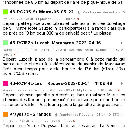
randonnée de 8.5 km au départ de l'aire de pique-nique de Sai
46-RC235-St Matre-05-05-22
Randonnée Pédestre · 12
km · 775 vus · 58 dl · 14 photos · 02:55 ·
lotois
Départ: petite place avec tables et toilettes à l'entrée du village
de ST Matré (côté Sauzet) 9 participant(e)s à la rando classique
de près de 13 km pour 330 m de énivelé positif. Le platea
46-RC182b-Luzech-Marcayrac-2022-04-16
Randonnée Pédestre · 12 km · D+230 m · 639 vus · 58 dl · 10 photos · 03:18 ·
lotois
Départ: Luzech, place de la gendarmerie 6 à cette rando qui
monte sur le plateau à la découverte du menhir de Marcayrac
Trés beau temps pour cette boucle de 12.6 km (eTrex 30x)
avec 234 de déniv
46-RC144L-Les Roques-2022-03-31 11:09:49
Randonnée Pédestre · 8 km · 650 vus · 69 dl · 14 photos · 02:10 ·
lotois
Départ : chemin gariotte à degrés au bas du village 15 sur les
chemins des Roques par une météo incertaine pour une boucle
ramenée à 8.5 km. Petit tour à pied à la gariotte à degrés avant
Prayssac - 2 randos
Randonnée Pédestre · 21 km · D+550 m ·
1656 vus · 141 dl · 23 photos · 05:20 ·
lotois
Départ: entrée de Prayssac face au restaurant La Vénus La