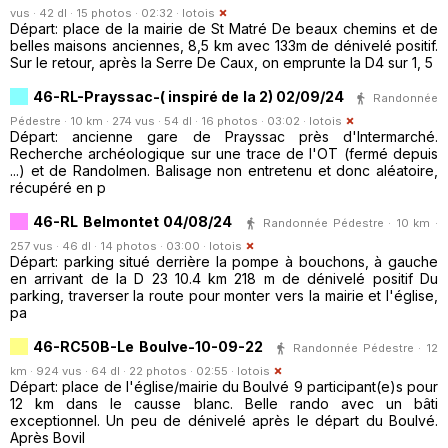
vus · 42 dl · 15 photos · 02:32 ·
lotois
Départ: place de la mairie de St Matré De beaux chemins et de
belles maisons anciennes, 8,5 km avec 133m de dénivelé positif.
Sur le retour, après la Serre De Caux, on emprunte la D4 sur 1, 5
46-RL-Prayssac-( inspiré de la 2) 02/09/24
Randonnée
Pédestre · 10 km · 274 vus · 54 dl · 16 photos · 03:02 ·
lotois
Départ: ancienne gare de Prayssac près d'Intermarché.
Recherche archéologique sur une trace de l'OT (fermé depuis
...) et de Randolmen. Balisage non entretenu et donc aléatoire,
récupéré en p
46-RL Belmontet 04/08/24
Randonnée Pédestre · 10 km ·
257 vus · 46 dl · 14 photos · 03:00 ·
lotois
Départ: parking situé derrière la pompe à bouchons, à gauche
en arrivant de la D 23 10.4 km 218 m de dénivelé positif Du
parking, traverser la route pour monter vers la mairie et l'église,
pa
46-RC50B-Le Boulve-10-09-22
Randonnée Pédestre · 12
km · 924 vus · 64 dl · 22 photos · 02:55 ·
lotois
Départ: place de l'église/mairie du Boulvé 9 participant(e)s pour
12 km dans le causse blanc. Belle rando avec un bâti
exceptionnel. Un peu de dénivelé après le départ du Boulvé.
Après Bovil