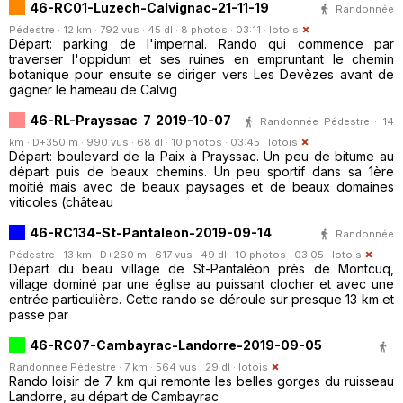
46-RC01-Luzech-Calvignac-21-11-19
Randonnée
Pédestre · 12 km · 792 vus · 45 dl · 8 photos · 03:11 ·
lotois
Départ: parking de l'impernal. Rando qui commence par
traverser l'oppidum et ses ruines en empruntant le chemin
botanique pour ensuite se diriger vers Les Devèzes avant de
gagner le hameau de Calvig
46-RL-Prayssac 7 2019-10-07
Randonnée Pédestre · 14
km · D+350 m · 990 vus · 68 dl · 10 photos · 03:45 ·
lotois
Départ: boulevard de la Paix à Prayssac. Un peu de bitume au
départ puis de beaux chemins. Un peu sportif dans sa 1ère
moitié mais avec de beaux paysages et de beaux domaines
viticoles (château
46-RC134-St-Pantaleon-2019-09-14
Randonnée
Pédestre · 13 km · D+260 m · 617 vus · 49 dl · 10 photos · 03:05 ·
lotois
Départ du beau village de St-Pantaléon près de Montcuq,
village dominé par une église au puissant clocher et avec une
entrée particulière. Cette rando se déroule sur presque 13 km et
passe par
46-RC07-Cambayrac-Landorre-2019-09-05
Randonnée Pédestre · 7 km · 564 vus · 29 dl ·
lotois
Rando loisir de 7 km qui remonte les belles gorges du ruisseau
Landorre, au départ de Cambayrac