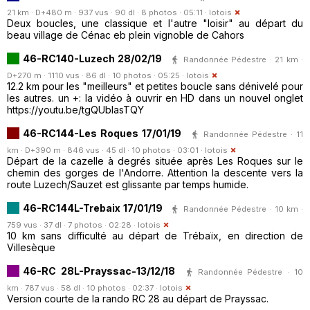
21 km · D+480 m · 937 vus · 90 dl · 8 photos · 05:11 ·
lotois
Deux boucles, une classique et l'autre "loisir" au départ du
beau village de Cénac eb plein vignoble de Cahors
46-RC140-Luzech 28/02/19
Randonnée Pédestre · 21 km ·
D+270 m · 1110 vus · 86 dl · 10 photos · 05:25 ·
lotois
12.2 km pour les "meilleurs" et petites boucle sans dénivelé pour
les autres. un +: la vidéo à ouvrir en HD dans un nouvel onglet
https://youtu.be/tgQUbIasTQY
46-RC144-Les Roques 17/01/19
Randonnée Pédestre · 11
km · D+390 m · 846 vus · 45 dl · 10 photos · 03:01 ·
lotois
Départ de la cazelle à degrés située après Les Roques sur le
chemin des gorges de l'Andorre. Attention la descente vers la
route Luzech/Sauzet est glissante par temps humide.
46-RC144L-Trebaix 17/01/19
Randonnée Pédestre · 10 km ·
759 vus · 37 dl · 7 photos · 02:28 ·
lotois
10 km sans difficulté au départ de Trébaïx, en direction de
Villesèque
46-RC 28L-Prayssac-13/12/18
Randonnée Pédestre · 10
km · 787 vus · 58 dl · 10 photos · 02:37 ·
lotois
Version courte de la rando RC 28 au départ de Prayssac.