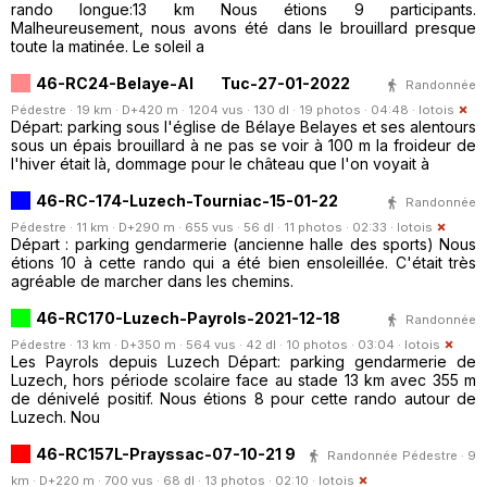
rando longue:13 km Nous étions 9 participants.
Malheureusement, nous avons été dans le brouillard presque
toute la matinée. Le soleil a
46-RC24-Belaye-Al Tuc-27-01-2022
Randonnée
Pédestre · 19 km · D+420 m · 1204 vus · 130 dl · 19 photos · 04:48 ·
lotois
Départ: parking sous l'église de Bélaye Belayes et ses alentours
sous un épais brouillard à ne pas se voir à 100 m la froideur de
l'hiver était là, dommage pour le château que l'on voyait à
46-RC-174-Luzech-Tourniac-15-01-22
Randonnée
Pédestre · 11 km · D+290 m · 655 vus · 56 dl · 11 photos · 02:33 ·
lotois
Départ : parking gendarmerie (ancienne halle des sports) Nous
étions 10 à cette rando qui a été bien ensoleillée. C'était très
agréable de marcher dans les chemins.
46-RC170-Luzech-Payrols-2021-12-18
Randonnée
Pédestre · 13 km · D+350 m · 564 vus · 42 dl · 10 photos · 03:04 ·
lotois
Les Payrols depuis Luzech Départ: parking gendarmerie de
Luzech, hors période scolaire face au stade 13 km avec 355 m
de dénivelé positif. Nous étions 8 pour cette rando autour de
Luzech. Nou
46-RC157L-Prayssac-07-10-21 9
Randonnée Pédestre · 9
km · D+220 m · 700 vus · 68 dl · 13 photos · 02:10 ·
lotois