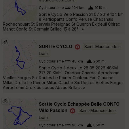
Cyclotourisme
104 km
1010 m
Sortie Cyclo Vélo Passion 21 07 2019 104 km
8 Participants Confo Peruse Chabanais
Rochechouart St Gervais Présignac St Quentin Exideuil Chirac
Manot Confo St Germain Brillac .15 à 28° . »
SORTIE CYCLO
Saint-Maurice-des-
Lions
Cyclotourisme
48 km
260 m
Sortie Cyclo à deux Le 28 05 2026 48KM
27° 20 KMH . Oradour Chardat Aérodrome
Vieilles Forges Six Routes Le Poirier Chateau Eau G auche
Millac Droite Le Poirier Millac Gauche Six Routes Viellles Forges
Aérodrome Croix au Loups Abzac Brillac . »
Sortie Cyclo Echappée Belle CONFO
Vélo Passion
Saint-Maurice-des-
Lions
Cyclotourisme
90 km
850 m