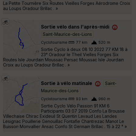
La Petite Tournière Six Routes Vieilles Forges Aérodrome Croix
au Loups Oradour Brillac . »
Sortie vélo dans l'après-midi
Saint-Maurice-des-Lions
Cyclotourisme
77 km
520 m
Sortie Cyclo à deux 08 10 2022 77 KM 18 à
23° Oradour le Theil Vielles Forges Six
Routes Isle Jourdain Moussac Persac Moussac Isle Jourdain
Croix au Loups Oradour Brillac . »
Sortie à vélo matinale
Saint-
Maurice-des-Lions
Cyclotourisme
93 km
960 m
Sortie Cyclo Vélo Passion 91 KM 6
Participants 03 07 2019 Confo La Brousse
Villechaise Chirac Exideuil St Quentin Lavaud Les Landes
Lesignac Pouillerie Genouillac Fontafie Chantrezac Manot Le
Buisson Monvallier Ansac Confo St Germain Brillac . 15 à 22 ° »