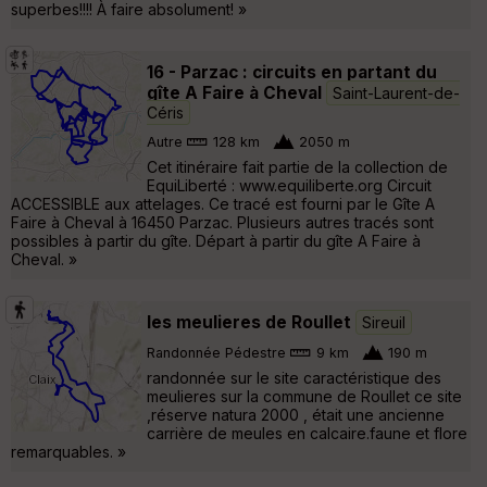
superbes!!!! À faire absolument! »
16 - Parzac : circuits en partant du
gîte A Faire à Cheval
Saint-Laurent-de-
Céris
Autre
128 km
2050 m
Cet itinéraire fait partie de la collection de
EquiLiberté : www.equiliberte.org Circuit
ACCESSIBLE aux attelages. Ce tracé est fourni par le Gîte A
Faire à Cheval à 16450 Parzac. Plusieurs autres tracés sont
possibles à partir du gîte. Départ à partir du gîte A Faire à
Cheval. »
les meulieres de Roullet
Sireuil
Randonnée Pédestre
9 km
190 m
randonnée sur le site caractéristique des
meulieres sur la commune de Roullet ce site
,réserve natura 2000 , était une ancienne
carrière de meules en calcaire.faune et flore
remarquables. »