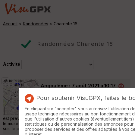
Accueil
>
Randonnées
> Charente 16
Randonnées Charente 16
Activité
Angoulême : 7 août 2021 à 10:17
Saint-Yrieix-sur-Charente
Pour soutenir VisuGPX, faites le b
Cyclotourisme
28 km
380 m
Flow vélo jour 3 : ballade BD dans
En cliquant sur "accepter" vous autorisez l'utilisation 
Angoulême Pause aujourd'hui car le temps
usage technique nécessaires au bon fonctionnement du 
est prévu à l'orage. En fait une radée que l'on évite en visitant
que l'utilisation d'autres cookies (éventuellement tiers)
le musée de la bd (bon on l'a fait) puis relatif beau temps. On
statistiques ou de personnalisation des annonces pour
suis le parcours du dépliant de l'Office du tourisme. »
proposer des services et des offres adaptées à vos c
d'interêt.