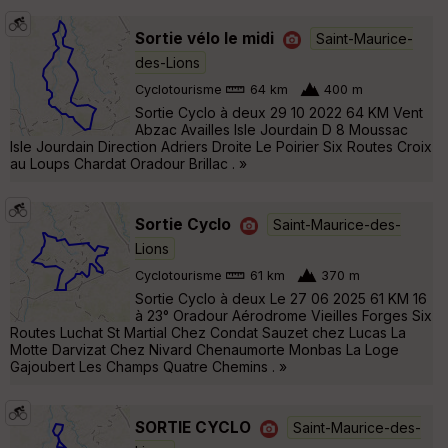
Sortie vélo le midi
Saint-Maurice-
des-Lions
Cyclotourisme
64 km
400 m
Sortie Cyclo à deux 29 10 2022 64 KM Vent
Abzac Availles Isle Jourdain D 8 Moussac
Isle Jourdain Direction Adriers Droite Le Poirier Six Routes Croix
au Loups Chardat Oradour Brillac . »
Sortie Cyclo
Saint-Maurice-des-
Lions
Cyclotourisme
61 km
370 m
Sortie Cyclo à deux Le 27 06 2025 61 KM 16
à 23° Oradour Aérodrome Vieilles Forges Six
Routes Luchat St Martial Chez Condat Sauzet chez Lucas La
Motte Darvizat Chez Nivard Chenaumorte Monbas La Loge
Gajoubert Les Champs Quatre Chemins . »
SORTIE CYCLO
Saint-Maurice-des-