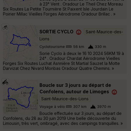
à 23° Vent . Oradour Le Theil Chez Moreau
Six Routes La Petite Tournière St Paixent Isle Jourdain Le
Poirier Millac Vieilles Forges Aérodrome Oradour Brillac . »
SORTIE CYCLO
Saint-Maurice-des-
Lions
Cyclotourisme
56 km
330 m
Sorie Cyclo à deux le 16 10 2024 56KM 19 à
24° . Oradour Chardat Aérodrome Vieilles
Forges Six Routes Luchat Asnnière St Martial Sauzet la Motte
Darvizat Chez Nivard Monbas Oradour Quatre Chemins. »
Boucle sur 3 jours au départ de
Confolens, autour de Limoges
Saint-Maurice-des-Lions
Voyage à vélo
307 km
3970 m
Boucle effectuée sur 3 jours, au départ de
Confolens, du 28 au 30 juin 2019 Une belle découverte du
Limousin, très vert, ombragé, avec des campings tranquilles. »