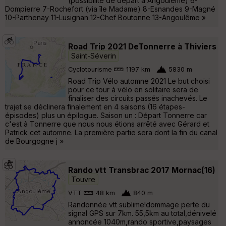
(possibilité de départ à Angoulême) 6-
Dompierre 7-Rochefort (via île Madame) 8-Esnandes 9-Magné
10-Parthenay 11-Lusignan 12-Chef Boutonne 13-Angoulême »
Road Trip 2021 DeTonnerre à Thiviers
Saint-Séverin
Cyclotourisme
1197 km
5830 m
Road Trip Vélo automne 2021 Le but choisi
pour ce tour à vélo en solitaire sera de
finaliser des circuits passés inachevés. Le
trajet se déclinera finalement en 4 saisons (16 étapes-
épisodes) plus un épilogue. Saison un : Départ Tonnerre car
c'est à Tonnerre que nous nous étions arrêté avec Gérard et
Patrick cet automne. La première partie sera dont la fin du canal
de Bourgogne j »
Rando vtt Transbrac 2017 Mornac(16)
Touvre
VTT
48 km
840 m
Randonnée vtt sublime!dommage perte du
signal GPS sur 7km. 55,5km au total,dénivelé
annoncée 1040m,rando sportive,paysages