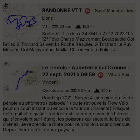
RANDONNE VTT
Saint-Maurice-des-
Lions
VTT
24 km
120 m
Sortie VTT à deux 24 KM Le 27 12 2023 11 à
12° Folie Chaise Mazivernant Bouteaudie Got
Brillac G Trichard Salvert La Roche Beaulieu G Trichard Le Puy
Métairie Got Mazivernant Maillat Chiron Finette Folie . »
Le Lindois - Aubeterre sur Dronne :
22 sept. 2021 à 09:59
Vitrac-Saint-
Vincent
Cyclotourisme
90 km
810 m
Road trip 2021 : Saison 4 (automne ou fin de
périple au pifomètre) épisode 1 ( ou je retrouve la Flow Vélo
pour un court instant ou encore le tour de Charente) Frisquet
cette nuit et le matin. L'endroit est splendide avec les hérons
qui s'envolent sur l'étang, les poissons qui sautent, le bois de
chênes. Je reprends la route pour rejoindre la scandiberique.
Depuis hier de très beaux paysa »