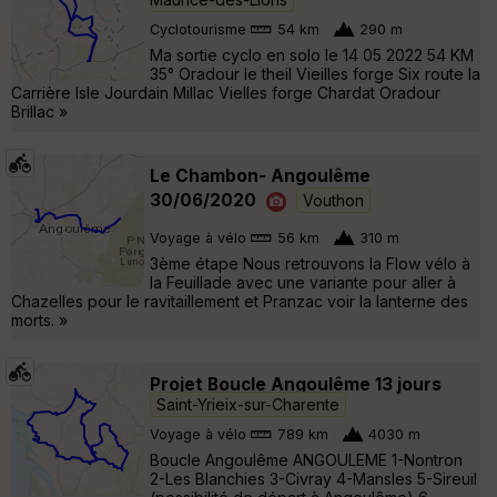
Cyclotourisme
54 km
290 m
Ma sortie cyclo en solo le 14 05 2022 54 KM
35° Oradour le theil Vieilles forge Six route la
Carrière Isle Jourdain Millac Vielles forge Chardat Oradour
Brillac »
Le Chambon- Angoulême
30/06/2020
Vouthon
Voyage à vélo
56 km
310 m
3ème étape Nous retrouvons la Flow vélo à
la Feuillade avec une variante pour aller à
Chazelles pour le ravitaillement et Pranzac voir la lanterne des
morts. »
Projet Boucle Angoulême 13 jours
Saint-Yrieix-sur-Charente
Voyage à vélo
789 km
4030 m
Boucle Angoulême ANGOULEME 1-Nontron
2-Les Blanchies 3-Civray 4-Mansles 5-Sireuil