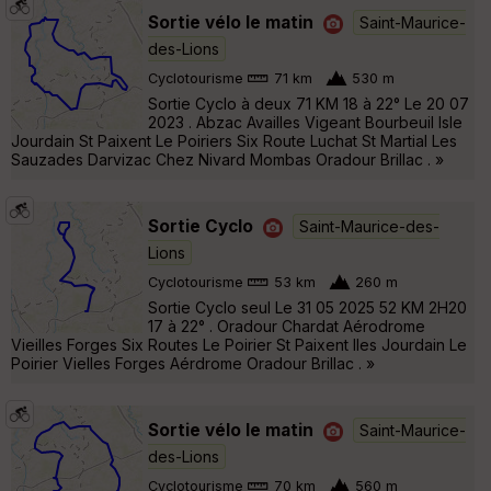
Sortie vélo le matin
Saint-Maurice-
des-Lions
Cyclotourisme
71 km
530 m
Sortie Cyclo à deux 71 KM 18 à 22° Le 20 07
2023 . Abzac Availles Vigeant Bourbeuil Isle
Jourdain St Paixent Le Poiriers Six Route Luchat St Martial Les
Sauzades Darvizac Chez Nivard Mombas Oradour Brillac . »
Sortie Cyclo
Saint-Maurice-des-
Lions
Cyclotourisme
53 km
260 m
Sortie Cyclo seul Le 31 05 2025 52 KM 2H20
17 à 22° . Oradour Chardat Aérodrome
Vieilles Forges Six Routes Le Poirier St Paixent Iles Jourdain Le
Poirier Vielles Forges Aérdrome Oradour Brillac . »
Sortie vélo le matin
Saint-Maurice-
des-Lions
Cyclotourisme
70 km
560 m