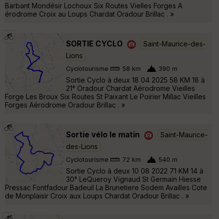
Barbant Mondésir Lochoux Six Routes Vielles Forges A
érodrome Croix au Loups Chardat Oradour Brillac . »
SORTIE CYCLO
Saint-Maurice-des-
Lions
Cyclotourisme
58 km
390 m
Sortie Cyclo à deux 18 04 2025 58 KM 18 à
21° Oradour Chardat Aérodrome Vieilles
Forge Les Broux Six Routes St Paixant Le Poirier Millac Vieilles
Forges Aérodrome Oradour Brillac . »
Sortie vélo le matin
Saint-Maurice-
des-Lions
Cyclotourisme
72 km
540 m
Sortie Cyclo à deux 10 08 2022 71 KM 14 à
30° LeQueroy Vignaud St Germain Hiesse
Pressac Fontfadour Badeuil La Brunetiere Sodem Availles Cote
de Monplaisir Croix aux Loups Chardat Oradour Brillac . »