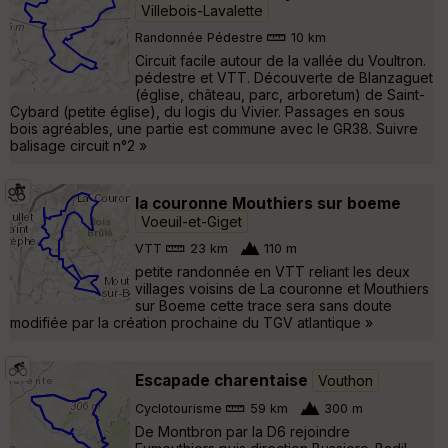
Villebois-Lavalette
Randonnée Pédestre
10 km
Circuit facile autour de la vallée du Voultron.
pédestre et VTT. Découverte de Blanzaguet
(église, château, parc, arboretum) de Saint-
Cybard (petite église), du logis du Vivier. Passages en sous
bois agréables, une partie est commune avec le GR38. Suivre
balisage circuit n°2 »
la couronne Mouthiers sur boeme
Voeuil-et-Giget
VTT
23 km
110 m
petite randonnée en VTT reliant les deux
villages voisins de La couronne et Mouthiers
sur Boeme cette trace sera sans doute
modifiée par la création prochaine du TGV atlantique »
Escapade charentaise
Vouthon
Cyclotourisme
59 km
300 m
De Montbron par la D6 rejoindre