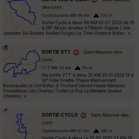
des-Lions
Cyclotourisme
66 km
370 m
Sortie Cyclo à deux 66 KM 02 07 2022 de 15
à 28° Abzac Availles STMartin Vigean L'isle
Jourdain Six Routes Vieilles Forges Le Theil Oradour Brillac . »
SORTIE VTT
Saint-Maurice-des-
Lions
VTT
25 km
110 m
Ma sortie VTT à deux 25 KM 25 01 2024 13 à
14° Folie Finette Chaise Mazivernant
Bouteaudie Le Got Brillac G Trichard Salvert Haute Mesures
Poumailloux Les Champs Tiollet Le Puy La Metairie Quatre
Chemins . »
SORTIE CYCLO
Saint-Maurice-des-
Lions
Cyclotourisme
57 km
380 m
Sortie Cyclo à deux Le 17 05 2025 57 KM 19