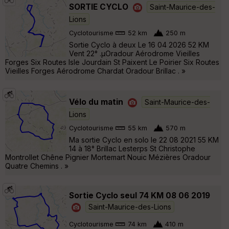
SORTIE CYCLO
Saint-Maurice-des-
Lions
Cyclotourisme
52 km
250 m
Sortie Cyclo à deux Le 16 04 2026 52 KM
Vent 22° .µOradour Aérodrome Vieilles
Forges Six Routes Isle Jourdain St Paixent Le Poirier Six Routes
Vieilles Forges Aérodrome Chardat Oradour Brillac . »
Vélo du matin
Saint-Maurice-des-
Lions
Cyclotourisme
55 km
570 m
Ma sortie Cyclo en solo le 22 08 2021 55 KM
14 à 18° Brillac Lesterps St Christophe
Montrollet Chêne Pignier Mortemart Nouic Mézières Oradour
Quatre Chemins . »
Sortie Cyclo seul 74 KM 08 06 2019
Saint-Maurice-des-Lions
Cyclotourisme
74 km
410 m