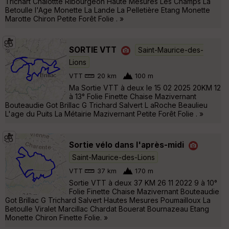
Trichart Chalottte Ribourgeon Haute Mesures Les Champs La
Betoulle l'Age Monette La Lande La Pelletière Etang Monette
Marotte Chiron Petite Forêt Folie . »
SORTIE VTT
Saint-Maurice-des-
Lions
VTT
20 km
100 m
Ma Sortie VTT à deux le 15 02 2025 20KM 12
à 13° Folie Finette Chaise Mazivernant
Bouteaudie Got Brillac G Trichard Salvert L aRoche Beaulieu
L'age du Puits La Métairie Mazivernant Petite Forêt Folie . »
Sortie vélo dans l'après-midi
Saint-Maurice-des-Lions
VTT
37 km
170 m
Sortie VTT à deux 37 KM 26 11 2022 9 à 10°
Folie Finette Chaise Mazivernant Bouteaudie
Got Brillac G Trichard Salvert Hautes Mesures Poumailloux La
Betoulle Viralet Marcillac Chardat Bouerat Bournazeau Etang
Monette Chiron Finette Folie. »