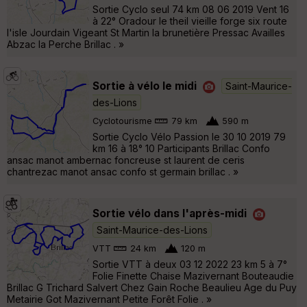
Sortie Cyclo seul 74 km 08 06 2019 Vent 16
à 22° Oradour le theil vieille forge six route
l'isle Jourdain Vigeant St Martin la brunetière Pressac Availles
Abzac la Perche Brillac . »
Sortie à vélo le midi
Saint-Maurice-
des-Lions
Cyclotourisme
79 km
590 m
Sortie Cyclo Vélo Passion le 30 10 2019 79
km 16 à 18° 10 Participants Brillac Confo
ansac manot ambernac foncreuse st laurent de ceris
chantrezac manot ansac confo st germain brillac . »
Sortie vélo dans l'après-midi
Saint-Maurice-des-Lions
VTT
24 km
120 m
Sortie VTT à deux 03 12 2022 23 km 5 à 7°
Folie Finette Chaise Mazivernant Bouteaudie
Brillac G Trichard Salvert Chez Gain Roche Beaulieu Age du Puy
Metairie Got Mazivernant Petite Forêt Folie . »