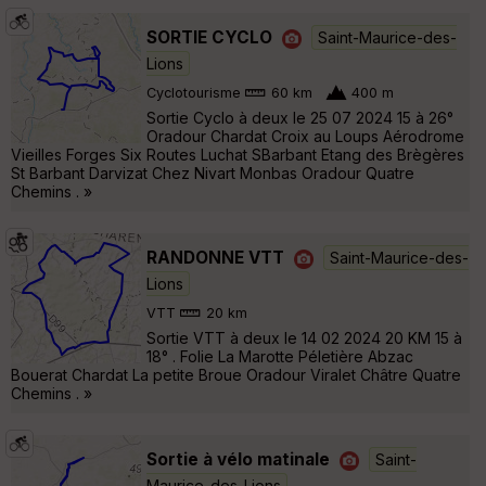
SORTIE CYCLO
Saint-Maurice-des-
Lions
Cyclotourisme
60 km
400 m
Sortie Cyclo à deux le 25 07 2024 15 à 26°
Oradour Chardat Croix au Loups Aérodrome
Vieilles Forges Six Routes Luchat SBarbant Etang des Brègères
St Barbant Darvizat Chez Nivart Monbas Oradour Quatre
Chemins . »
RANDONNE VTT
Saint-Maurice-des-
Lions
VTT
20 km
Sortie VTT à deux le 14 02 2024 20 KM 15 à
18° . Folie La Marotte Péletière Abzac
Bouerat Chardat La petite Broue Oradour Viralet Châtre Quatre
Chemins . »
Sortie à vélo matinale
Saint-
Maurice-des-Lions