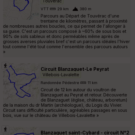
Touvérac
VTT
29 km
380 m
Parcours au Départ de Touvérac d'une
trentaine de kilomètres, passant à proximité
de nombreuses autres boucles, ce qui permet de l'allonger à
sa guise. C'est un parcours composé à ~60% de sous bois et
90% de sols sableux et donc perméables même après de
grosses averses pluviales bref c'est un parcours idéales l'hiver
tout comme l'été tout comme l'ensemble des parcours autours
»
Circuit Blanzaguet-Le Peyrat
Villebois-Lavalette
Randonnée Pédestre
11 km
Circuit de 12 km autour du voultron de
Blanzaguet au Peyrat et retour. Découverte
de Blanzaguet (église, château, arboretum)
de la maison du dr Martin (archéologue), du Logis du Vivier.
Circuit sans difficulté particulière, agréables passages en sous
bois, vue sur le château de Villebois-Lavalette »
Blanzaguet saint-Cybard - circuit N°2