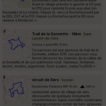
Eymouthiers puis direction Bussiere-Badil.
Avant le village prendre à gauche la D3 puis
la D112 pour rejoinde Ecuras puis plus loin
Rouzades et Le Lindois. Depuis là, vers La Rochefoucauld par
la D50, D27 et la D13. Depuis La Rochefoucauld la D6 nous
ramène à Montbron. »
Trail de la Sonnette - 14km
Saint-
Laurent-de-Céris
Course à pied
15 km
Ce parcours est une épreuve du trail de la
Sonnette, édition 2015. Les parcours vous
feront découvrir les charmes de la vallée de
la Sonnette et de son patrimoine rural : hameaux, fontaines,
lavoirs, moulins, pigeonnier, fours à pains, viaduc%u2026 »
circuit de Sers
Vouzan
Randonnée Pédestre
16 km
330 m
randonnée autour du village de sers
découverte de quelques monuments
caractéristiques église monolithe souterraine
champignonnières rocher de Sers (gravures