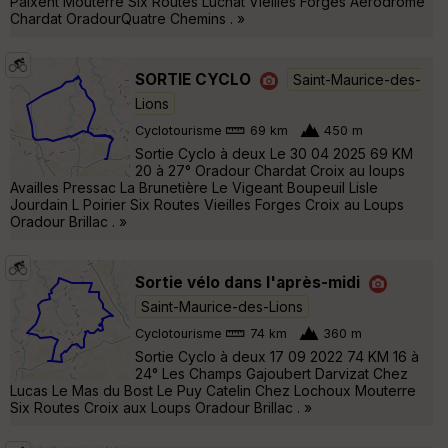
Paixent Mouterre Six Routes Luchat Vieilles Forges Aérodrome
Chardat OradourQuatre Chemins . »
SORTIE CYCLO
Saint-Maurice-des-
Lions
Cyclotourisme
69 km
450 m
Sortie Cyclo à deux Le 30 04 2025 69 KM
20 à 27° Oradour Chardat Croix au loups
Availles Pressac La Brunetière Le Vigeant Boupeuil Lisle
Jourdain L Poirier Six Routes Vieilles Forges Croix au Loups
Oradour Brillac . »
Sortie vélo dans l'après-midi
Saint-Maurice-des-Lions
Cyclotourisme
74 km
360 m
Sortie Cyclo à deux 17 09 2022 74 KM 16 à
24° Les Champs Gajoubert Darvizat Chez
Lucas Le Mas du Bost Le Puy Catelin Chez Lochoux Mouterre
Six Routes Croix aux Loups Oradour Brillac . »