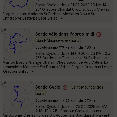
Sortie Cyclo à deux 31 07 2022 70 KM 14 à
25° Oradour Chardat Croix au Loup Vieilles
Forges Luchat Asnières St Barbant Mézières Nouic St
Christophe Lesterps Esse Brillac . »
Sortie vélo dans l'après-midi
Saint-Maurice-des-Lions
Cyclotourisme
73 km
460 m
Sortie Cyclo à deux 14 09 2022 73 KM 20 à
26° Oradour le Theil Luchat St Barbant Le
Mas du Bost la Grange Chatain Chez Bacon Le Puy Catelin La
sermanière Mouterre Six Routes Veilles Forges Croix aux Loups
.Oradour Brillac . »
Sortie Cyclo
Saint-Maurice-des-
Lions
Cyclotourisme
55 km
270 m
Sortie Cyclo à deux Le 25 04 2025 55 KM
2H41 19 à 21° . 0radour Croix au Loups
Aérodrome Vieilles Forges Six Routes Isle Jourdain St Paixent