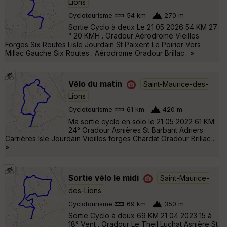
Lions
Cyclotourisme
54 km
270 m
Sortie Cyclo à deux Le 21 05 2026 54 KM 27
° 20 KMH . Oradour Aérodrome Vieilles
Forges Six Routes Lisle Jourdain St Paixent Le Poirier Vers
Millac Gauche Six Routes . Aérodrome Oradour Brillac . »
Vélo du matin
Saint-Maurice-des-
Lions
Cyclotourisme
61 km
420 m
Ma sortie cyclo en solo le 21 05 2022 61 KM
24° Oradour Asnières St Barbant Adriers
Carrières Isle Jourdain Vieilles forges Chardat Oradour Brillac .
»
Sortie vélo le midi
Saint-Maurice-
des-Lions
Cyclotourisme
69 km
350 m
Sortie Cyclo à deux 69 KM 21 04 2023 15 à
18° Vent . Oradour Le Theil Luchat Asnière St