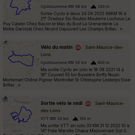
Cyclotourisme
68 km
330 m
Sortie Cyclo à deux 24 09 2022 68KM 16 à
21° Oradour Six Routes Mouterre Lochoux Le
Puy Catelin Chez Bacon le Mas du Bost La Grenarderie La
Motte Darvizat Chez Nivard Gajouvert Les Champs Brillac . »
Vélo du matin
Saint-Maurice-des-
Lions
Cyclotourisme
55 km
600 m
Ma sortie Cyclo en solo le 18 08 2021 14 à
18° Couvert 55 km Bussière Boffy Nouic
Mortemart Chêne Pignier Montrollet St Chtistophe Lesterps Esse
Brillac . »
Sortie vélo le midi
Saint-Maurice-
des-Lions
VTT
33 km
150 m
Ma sortie VTT en solo 33 KM 31 12 2022 10 à
14° Folie Marotte Chaise Mazivernant Got G