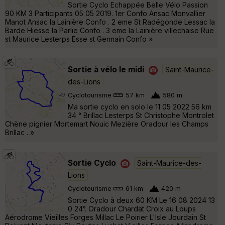
Sortie Cyclo Echappée Belle Vélo Passion
90 KM 3 Participants 05 05 2019. 1er Confo Ansac Monvallier
Manot Ansac la Lainière Confo . 2 eme St Radégonde Lessac la
Barde Hiesse la Parlie Confo . 3 eme la Lainière villechaise Rue
st Maurice Lesterps Esse st Germain Confo »
Sortie à vélo le midi
Saint-Maurice-
des-Lions
Cyclotourisme
57 km
580 m
Ma sortie cyclo en solo le 11 05 2022 56 km
34 ° Brillac Lesterps St Christophe Montrolet
Chène pignier Mortemart Nouic Mezière Oradour les Champs
Brillac . »
Sortie Cyclo
Saint-Maurice-des-
Lions
Cyclotourisme
61 km
420 m
Sortie Cyclo à deux 60 KM Le 16 08 2024 13
0 24°. Oradour Chardat Croix au Loups
Aérodrome Vieilles Forges Millac Le Poirier L'Isle Jourdain St