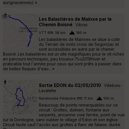
aurignaciennes) »
Les Balastières de Mainxe par le
Chemin Boisné
Vibrac
VTT
38 km
180 m
Les balastières de Mainxes se situe à coté
du Terrain de moto cross de Segonzac et
sont accessibles en autre par le chemin
Boisné. Les balastières est un site magnifiques pour le vtt riches
en parcours techniques, peu boueux l%u2019hiver et
praticable tout l'année pour ceux qui sont prêts à passer dans
de belles flaques d'eau... »
Sortie EDON du 02/05/2010
Villebois-
Lavalette
Randonnée Pédestre
11 km
100 m
Beaucoup de points remarquables sur ce
circuit : Grottes, dolmen, fontaine aux
serpents, ancienne voie ferrée, point de vue
sur la Dordogne, sans oublier le village d'Edon et son église.
Circuit facile sauf l'accès aux grottes à flanc de falaise. durée