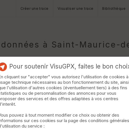
Créer une trace
Visualiser une trace
Bibliothèque
données à Saint-Maurice-d
Pour soutenir VisuGPX, faites le bon choi
En cliquant sur "accepter" vous autorisez l'utilisation de cookies à
usage technique nécessaires au bon fonctionnement du site, ainsi
élo Passion
que l'utilisation d'autres cookies (éventuellement tiers) à des fins
Saint-Maurice-des-Lions
statistiques ou de personnalisation des annonces pour vous
proposer des services et des offres adaptées à vos centres
d'interêt.
 KM 3 Participants 05 05 2019. 1er Confo Ansac Monvallier Manot
 Barde Hiesse la Parlie Confo . 3 eme la Lainière villechaise Ru
Vous pouvez à tout moment modifier ce choix ou obtenir des
informations sur ces cookies sur la page des conditions générale
d'utilisation du service :