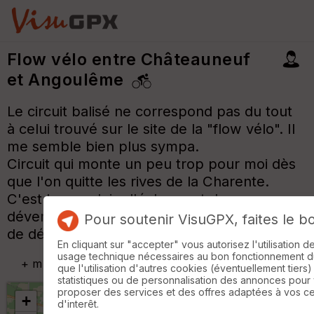
Flow vélo entre Châteauneuf
et Angoulême
Le circuit balisé ne correspond pas du tout
à celui trouvé sur le site de la "flow vélo". Il
me semble bien plus sympa.
Circuit qui monte un peu trop pour moi dès
que l'on quitte les rives de la Charente.
C'est beau, plein d'écluses et de
déversoirs.Nous avons parfois l'impression
Pour soutenir VisuGPX, faites le b
de déranger poules d'eau et canards.
En cliquant sur "accepter" vous autorisez l'utilisation 
usage technique nécessaires au bon fonctionnement du 
+
m
que l'utilisation d'autres cookies (éventuellement tiers)
statistiques ou de personnalisation des annonces pour
proposer des services et des offres adaptées à vos c
+
d'interêt.