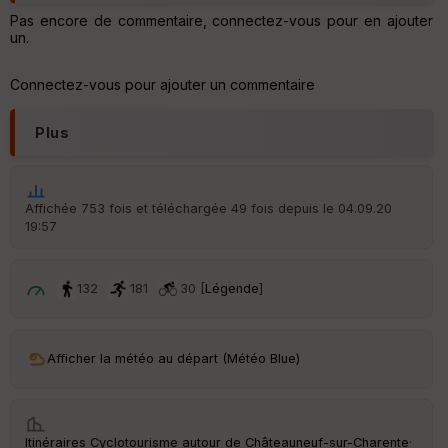
IG
N
Pas encore de commentaire, connectez-vous pour en ajouter
un.
Aff
ic
Connectez-vous pour ajouter un commentaire
he
r
d
Plus
é
p
ar
t
Affichée 753 fois et téléchargée 49 fois depuis le 04.09.20
19:57
ar
ri
v
é
132
181
30 [
Légende
]
e
C
ou
Afficher la météo au départ (Météo Blue)
le
ur
Itinéraires Cyclotourisme autour de
Châteauneuf-sur-Charente
·