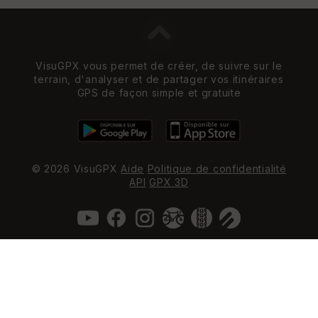
VisuGPX vous permet de créer, de suivre sur le
terrain, d'analyser et de partager vos itinéraires
GPS de façon simple et gratuite
© 2026 VisuGPX
Aide
Politique de confidentialité
API
GPX 3D