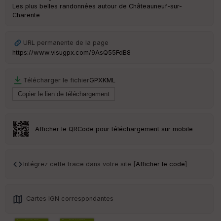
Les plus belles randonnées autour de Châteauneuf-sur-
Charente
Ep
ai
ss
URL permanente de la page
eu
https://www.visugpx.com/9AsQ55FdB8
r
Télécharger le fichier
GPX
KML
Tr
an
sp
ar
en
ce
Afficher le QRCode pour téléchargement sur mobile
Po
int
Intégrez cette trace dans votre site [
Afficher le code
]
illé
s
Cartes IGN correspondantes
S
e
n