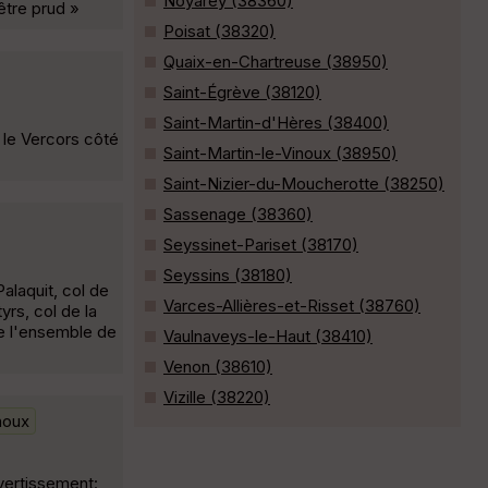
Noyarey (38360)
être prud »
Poisat (38320)
Quaix-en-Chartreuse (38950)
Saint-Égrève (38120)
Saint-Martin-d'Hères (38400)
 le Vercors côté
Saint-Martin-le-Vinoux (38950)
Saint-Nizier-du-Moucherotte (38250)
Sassenage (38360)
Seyssinet-Pariset (38170)
Seyssins (38180)
Palaquit, col de
Varces-Allières-et-Risset (38760)
yrs, col de la
ire l'ensemble de
Vaulnaveys-le-Haut (38410)
Venon (38610)
Vizille (38220)
noux
vertissement: