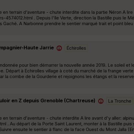
n terrain d‘aventure - chute interdite dans la partie Néron A lire a
574012.html . Depuis l'Ile Verte, direction la Bastille puis le Mé
 Gaché. A Narbonne prendre le sentier marqué trait et point bleu
mpagnier-Haute Jarrie
Échirolles
ndonnée pour bien démarrer la nouvelle année 2019. Le soleil et le
ée. Départ à Echirolles village à coté du marché de la frange verte
r la combe de la Gourderie et rejoignons les étangs et la reserve
loir en Z depuis Grenoble (Chartreuse)
La Tronche
 terrain d‘aventure - chute interdite A lire avant d'y aller: alpin
. Au départ de la Porte Saint Laurent, monter à la Bastille puis 
ivre ensuite le sentier à flanc de la face Ouest du Mont Jalla (E