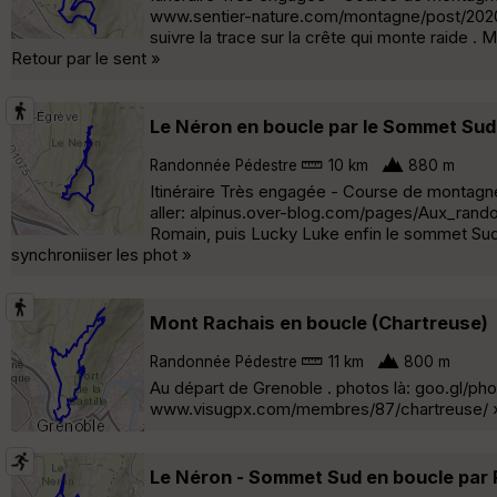
www.sentier-nature.com/montagne/post/2020
suivre la trace sur la crête qui monte raide 
Retour par le sent »
Le Néron en boucle par le Sommet Sud e
Randonnée Pédestre
10 km
880 m
Itinéraire Très engagée - Course de montagne 
aller: alpinus.over-blog.com/pages/Aux_rando
Romain, puis Lucky Luke enfin le sommet Sud.
synchroniiser les phot »
Mont Rachais en boucle (Chartreuse)
Randonnée Pédestre
11 km
800 m
Au départ de Grenoble . photos là: goo.gl/p
www.visugpx.com/membres/87/chartreuse/ 
Le Néron - Sommet Sud en boucle par P