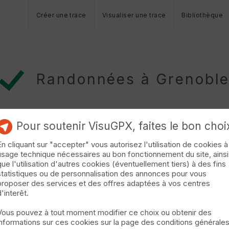
Créer une trace
Visualiser une trace
Bibliothèque
Randonnées à Grenobl
Pour soutenir VisuGPX, faites le bon choi
En cliquant sur "accepter" vous autorisez l'utilisation de cookies à
usage technique nécessaires au bon fonctionnement du site, ainsi
que l'utilisation d'autres cookies (éventuellement tiers) à des fins
statistiques ou de personnalisation des annonces pour vous
it découvrir un patrimoine historique de la ville de Grenoble. Cette 
proposer des services et des offres adaptées à vos centres
rte du vieux Grenoble mais aussi une partie trail sur la montée de l
d'interêt.
ours.
gggggggggggggggggggggggggggggggggggggggggggggg »
Vous pouvez à tout moment modifier ce choix ou obtenir des
informations sur ces cookies sur la page des conditions générale