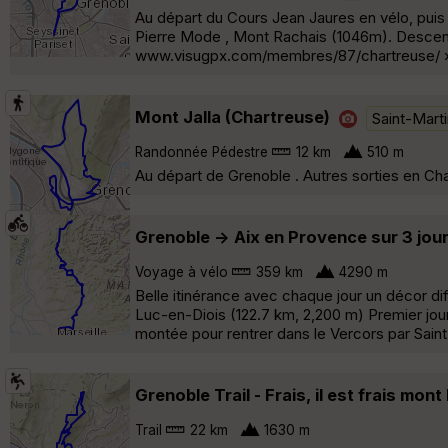
Au départ du Cours Jean Jaures en vélo, puis
Pierre Mode , Mont Rachais (1046m). Descente
www.visugpx.com/membres/87/chartreuse/ 
Mont Jalla (Chartreuse)
Saint-Mart
Randonnée Pédestre
12 km
510 m
Au départ de Grenoble . Autres sorties en 
Grenoble -> Aix en Provence sur 3 jou
Voyage à vélo
359 km
4290 m
Belle itinérance avec chaque jour un décor diff
Luc-en-Diois (122.7 km, 2,200 m) Premier jour, 
montée pour rentrer dans le Vercors par Saint
Grenoble Trail - Frais, il est frais mon
Trail
22 km
1630 m