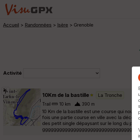
Accueil
>
Randonnées
>
Isère
> Grenoble
Activité
10Km de la bastille
La Tronche
Trail
10 km
390 m
10 Km de la bastille est une course qui nous fa
fois une partie course en ville avec la découve
des petit single dépaysant sur le long du parc
ggggggggggggggggggggggggggggggggggg