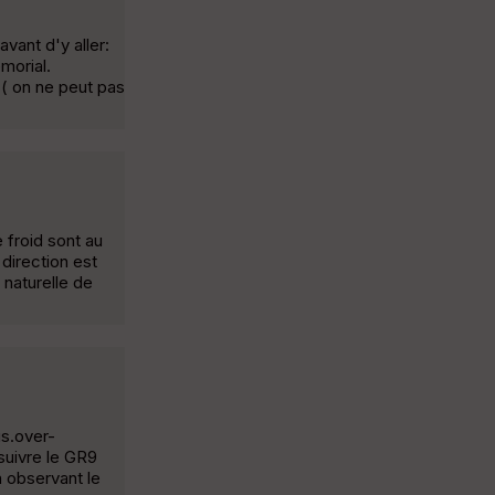
vant d'y aller:
morial.
 ( on ne peut pas
 froid sont au
 direction est
 naturelle de
us.over-
suivre le GR9
n observant le