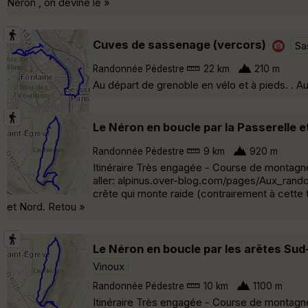
Néron , on devine le »
Cuves de sassenage (vercors)
Sa
Randonnée Pédestre
22 km
210 m
Au départ de grenoble en vélo et à pieds. .
Le Néron en boucle par la Passerelle e
Randonnée Pédestre
9 km
920 m
Itinéraire Très engagée - Course de montagne 
aller: alpinus.over-blog.com/pages/Aux_rando
crête qui monte raide (contrairement à cette
et Nord. Retou »
Le Néron en boucle par les arêtes Su
Vinoux
Randonnée Pédestre
10 km
1100 m
Itinéraire Très engagée - Course de montagne 