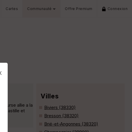
Cartes
Communauté
Offre Premium
Connexion
e
x
Villes
course allie a la
Biviers (38330)
a bastille et
Bresson (38320)
Brié-et-Angonnes (38320)
s