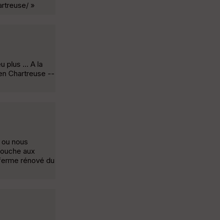
rtreuse/ »
 plus ... A la
 en Chartreuse --
x ou nous
 couche aux
 ferme rénové du