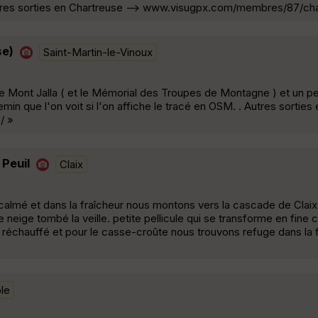
res sorties en Chartreuse --> www.visugpx.com/membres/87/cha
se)
Saint-Martin-le-Vinoux
 le Mont Jalla ( et le Mémorial des Troupes de Montagne ) et un peu
min que l'on voit si l'on affiche le tracé en OSM. . Autres sorties
/ »
 Peuil
Claix
st calmé et dans la fraîcheur nous montons vers la cascade de Clai
e neige tombé la veille. petite pellicule qui se transforme en fine
 réchauffé et pour le casse-croûte nous trouvons refuge dans la
le