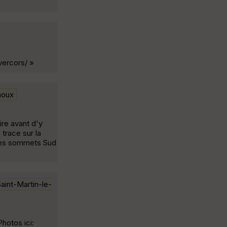
vercors/ »
noux
ire avant d'y
trace sur la
 les sommets Sud
aint-Martin-le-
hotos ici: