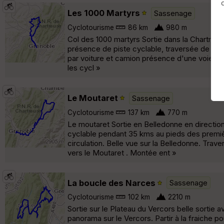
Les 1000 Martyrs
Sassenage
Cyclotourisme
86 km
980 m
Col des 1000 martyrs Sortie dans la Chartreu
présence de piste cyclable, traversée de ZI s
par voiture et camion présence d'une voie cy
les cycl »
Le Moutaret
Sassenage
Cyclotourisme
137 km
770 m
Le moutaret Sortie en Belledonne en direction
cyclable pendant 35 kms au pieds des premiè
circulation. Belle vue sur la Belledonne. Tra
vers le Moutaret . Montée ent »
La boucle des Narces
Sassenage
Cyclotourisme
102 km
2210 m
Sortie sur le Plateau du Vercors belle sortie 
panorama sur le Vercors. Partir à la fraiche po