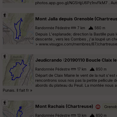
photos.app.goo.gl/NG5HjjU6Pz1nvFkM7 . Aut
Mont Jalla depuis Grenoble (Chartreu
Randonnée Pédestre
7 km
560 m
Depuis L'esplanade; direction la Bastille puis
descente , vers les Combes , j'ai loupé un che
> www.visugpx.com/membres/87/chartreuse
Jeudicrando :20190110 Boucle Claix le
Randonnée Pédestre
17 km
850 m
Départ de Claix Mairie le vent de la nuit s'e
rencontrons sous nos pas la petite pellicule d
abords du plateau du Peuil. La montée nous a
Punais. Il fait fr »
Mont Rachais (Chartreuse)
Grenob
Randonnée Pédestre
13 km
850 m