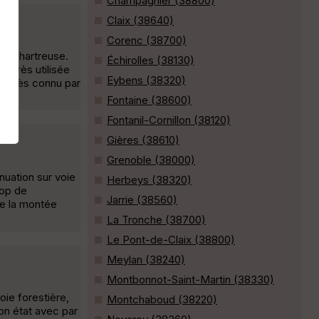
Champagnier (38800)
Claix (38640)
Corenc (38700)
en Chartreuse.
Échirolles (38130)
e très utilisée
Eybens (38320)
, très connu par
Fontaine (38600)
Fontanil-Cornillon (38120)
Gières (38610)
Grenoble (38000)
nuation sur voie
Herbeys (38320)
rop de
Jarrie (38560)
re la montée
La Tronche (38700)
Le Pont-de-Claix (38800)
Meylan (38240)
Montbonnot-Saint-Martin (38330)
oie forestière,
Montchaboud (38220)
bon état avec par