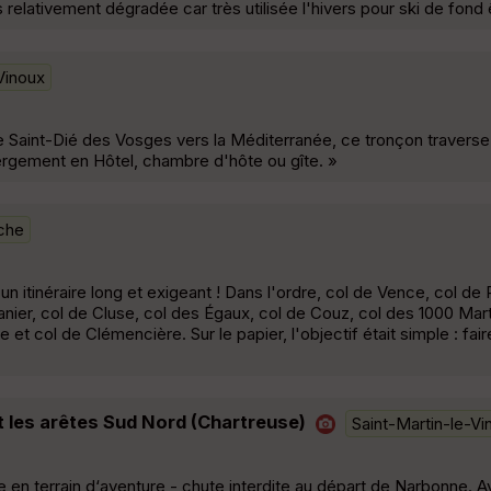
s relativement dégradée car très utilisée l'hivers pour ski de fond 
Vinoux
 Saint-Dié des Vosges vers la Méditerranée, ce tronçon traverse
ergement en Hôtel, chambre d'hôte ou gîte. »
che
un itinéraire long et exigeant ! Dans l'ordre, col de Vence, col de 
nier, col de Cluse, col des Égaux, col de Couz, col des 1000 Mart
 et col de Clémencière. Sur le papier, l'objectif était simple : fa
t les arêtes Sud Nord (Chartreuse)
Saint-Martin-le-Vi
 en terrain d‘aventure - chute interdite au départ de Narbonne. A