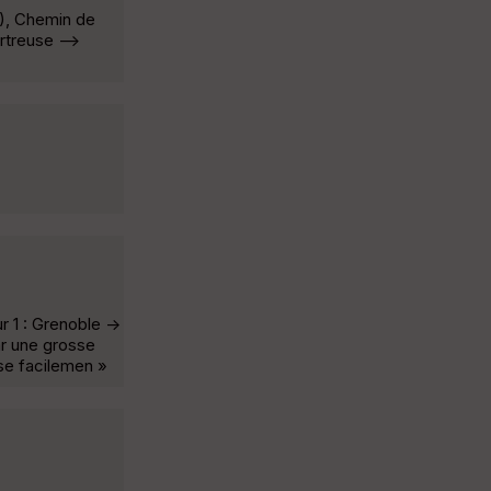
m), Chemin de
rtreuse -->
r 1 : Grenoble ->
par une grosse
rse facilemen »