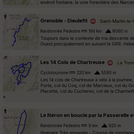
endroit fontaine. la voie forestière des Narce
Grenoble - Dieulefit
Saint-Martin-le-
Randonnée Pédestre
194 km
8060 m
Toujours dans le contexte de ma descente de
Ouest principalement en suivant le GR9. Héb
Les 14 Cols de Chartreuse
La Tron
Cyclotourisme
220 km
5590 m
Les 14 cols de Chartreuse à vélo à la journée, 
Porte, col du Coq, col de Marcieux, col du Gra
Placette, col du Cucheron, col de la Charmette
»
Le Néron en boucle par la Passerelle e
Randonnée Pédestre
9 km
920 m
Itinéraire Très engagée - Course de montagne