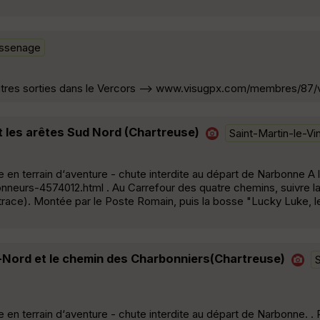
ssenage
 Autres sorties dans le Vercors --> www.visugpx.com/membres/87/
t les arêtes Sud Nord (Chartreuse)
Saint-Martin-le-Vi
en terrain d‘aventure - chute interdite au départ de Narbonne A l
nneurs-4574012.html . Au Carrefour des quatre chemins, suivre la 
 trace). Montée par le Poste Romain, puis la bosse "Lucky Luke,
d-Nord et le chemin des Charbonniers(Chartreuse)
S
en terrain d‘aventure - chute interdite au départ de Narbonne. . P