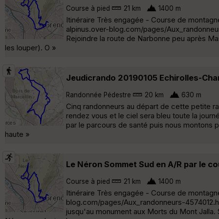
Course à pied
21 km
1400 m
Itinéraire Très engagée - Course de montagne e
alpinus.over-blog.com/pages/Aux_randonneurs-4
Rejoindre la route de Narbonne peu après Mas
les louper). O »
Jeudicrando 20190105 Echirolles-Cha
Randonnée Pédestre
20 km
630 m
Cinq randonneurs au départ de cette petite ra
rendez vous et le ciel sera bleu toute la journ
par le parcours de santé puis nous montons pa
haute »
Le Néron Sommet Sud en A/R par le cou
Course à pied
21 km
1400 m
Itinéraire Très engagée - Course de montagne en
blog.com/pages/Aux_randonneurs-4574012.html 
jusqu'au monument aux Morts du Mont Jalla. Su