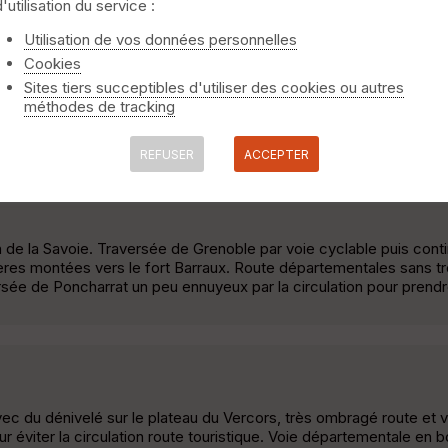
d'utilisation du service :
Utilisation de vos données personnelles
Cookies
se, à faire par beau temps la météo bouche très vite le panorama 
Sites tiers succeptibles d'utiliser des cookies ou autres
écurisée par voie cyclable, col de la Placette route départemental
méthodes de tracking
cle pour la montée du col. Col des 1000 pas de présence d'ombre
REFUSER
ACCEPTER
 de la Savoie. Traversée de Grenoble par voie cyclable puis conti
res montées vers le fort Barraux. Route départementales sans t
versée de Poncharrat un peu ennuyeux par la circulation pour prend
avec du dénivelé sur le plateau du Vercors, très ombragé route et v
ur éviter la circulation route touristique. Voie départementale en 