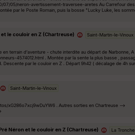
/07/05/neron-avertissement-traversee-aretes Au Carrefour des
. Montée par le Poste Romain, puis la bosse "Lucky Luke, les somm
t le couloir en Z (Chartreuse)
Saint-Martin-le-Vinoux
en terrain d‘aventure - chute interdite au départ de Narbonne, A l
nneurs-4574012.html . Montée par la sente la plus basse , passa
 Descente par le couloir en Z . Départ 9h42 ( décalage de 4h sur
Saint-Martin-le-Vinoux
hotos/xG286o7xcj9wDuYW6 . Autres sorties en Chartreuse -->
»
ré Néron et le couloir en Z (Chartreuse)
La Tronche