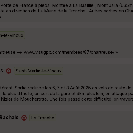
 Porte de France à pieds. Montée à La Bastille , Mont Jalla (635
 en direction de La Mairie de la Tronche . Autres sorties en Cha
»
in-le-Vinoux
Chartreuse --> www.visugpx.com/membres/87/chartreuse/ »
rs
Saint-Martin-le-Vinoux
érent. Sortie réalisée les 6, 7 et 8 Août 2025 en vélo de route Jou
le plus difficile, on sort de la gare et 3km plus loin, on attaque 
 Nizier de Moucherotte. Une fois passé cette difficulté, on trave
t Rachais
La Tronche