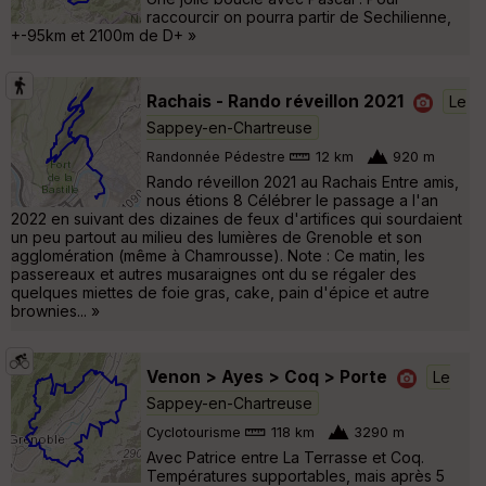
raccourcir on pourra partir de Sechilienne,
+-95km et 2100m de D+ »
Rachais - Rando réveillon 2021
Le
Sappey-en-Chartreuse
Randonnée Pédestre
12 km
920 m
Rando réveillon 2021 au Rachais Entre amis,
nous étions 8 Célébrer le passage a l'an
2022 en suivant des dizaines de feux d'artifices qui sourdaient
un peu partout au milieu des lumières de Grenoble et son
agglomération (même à Chamrousse). Note : Ce matin, les
passereaux et autres musaraignes ont du se régaler des
quelques miettes de foie gras, cake, pain d'épice et autre
brownies... »
Venon > Ayes > Coq > Porte
Le
Sappey-en-Chartreuse
Cyclotourisme
118 km
3290 m
Avec Patrice entre La Terrasse et Coq.
Températures supportables, mais après 5