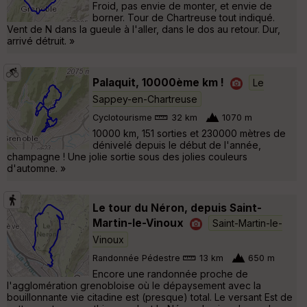
Froid, pas envie de monter, et envie de
borner. Tour de Chartreuse tout indiqué.
Vent de N dans la gueule à l'aller, dans le dos au retour. Dur,
arrivé détruit. »
Palaquit, 10000ème km !
Le
Sappey-en-Chartreuse
Cyclotourisme
32 km
1070 m
10000 km, 151 sorties et 230000 mètres de
dénivelé depuis le début de l'année,
champagne ! Une jolie sortie sous des jolies couleurs
d'automne. »
Le tour du Néron, depuis Saint-
Martin-le-Vinoux
Saint-Martin-le-
Vinoux
Randonnée Pédestre
13 km
650 m
Encore une randonnée proche de
l'agglomération grenobloise où le dépaysement avec la
bouillonnante vie citadine est (presque) total. Le versant Est de