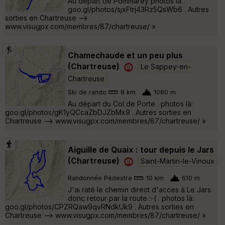
Au départ de Pommarey photos là:
goo.gl/photos/sjxFtrj43Rz5QsWb6 . Autres
sorties en Chartreuse -->
www.visugpx.com/membres/87/chartreuse/ »
Chamechaude et un peu plus
(Chartreuse)
Le Sappey-en-
Chartreuse
Ski de rando
8 km
1080 m
Au départ du Col de Porte . photos là:
goo.gl/photos/gK1yQCcaZbDJZbMx9 . Autres sorties en
Chartreuse --> www.visugpx.com/membres/87/chartreuse/ »
Aiguille de Quaix : tour depuis le Jars
(Chartreuse)
Saint-Martin-le-Vinoux
Randonnée Pédestre
10 km
610 m
J'ai raté le chemin direct d'acces à Le Jars
donc retour par la route :-( . photos là:
goo.gl/photos/CPZRQaw9qvRNdkUk9 . Autres sorties en
Chartreuse --> www.visugpx.com/membres/87/chartreuse/ »