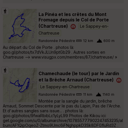
La Pinéa et les crêtes du Mont
Fromage depuis le Col de Porte
(Chartreuse)
Le Sappey-en-
Chartreuse
Randonnée Pédestre
12 km
600 m
Au départ du Col de Porte . photos là:
goo.gl/photos/tx7dVkJLUn9ptGb29 . Autres sorties en
Chartreuse --> www.visugpx.com/membres/87/chartreuse/ »
Chamechaude (le tour) par le Jardin
et la Brêche Arnaud (Chartreuse)
Le Sappey-en-Chartreuse
Randonnée Pédestre
11 km
1140 m
Montée par la sangle du jardin, brêche
Arnaud, Sommet Descente par le pas du Lapin, Pas de l'Arche.
Et d'autres sangles sans issue... . photos là:
goo.gl/photos/9fwaRbibLc1yLyL99 Photos de Kikou ici:
get.google.com/u/0/albumarchive/107855777902247453235/al
bum/AF1QipOqeoZ-Ztmo9Umc6iFNghppkD3Sk8DFGfluRd3Z .