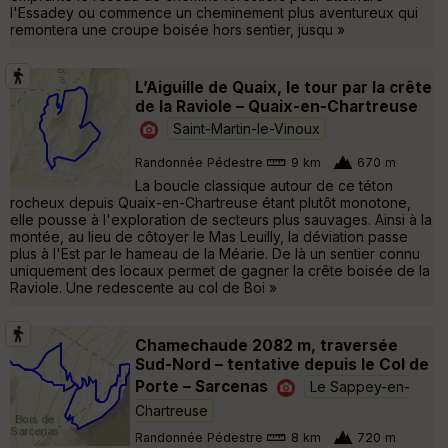
l'Essadey ou commence un cheminement plus aventureux qui
remontera une croupe boisée hors sentier, jusqu »
L’Aiguille de Quaix, le tour par la crête
de la Raviole – Quaix-en-Chartreuse
Saint-Martin-le-Vinoux
Randonnée Pédestre
9 km
670 m
La boucle classique autour de ce téton
rocheux depuis Quaix-en-Chartreuse étant plutôt monotone,
elle pousse à l'exploration de secteurs plus sauvages. Ainsi à la
montée, au lieu de côtoyer le Mas Leuilly, la déviation passe
plus à l'Est par le hameau de la Méarie. De là un sentier connu
uniquement des locaux permet de gagner la crête boisée de la
Raviole. Une redescente au col de Boi »
Chamechaude 2082 m, traversée
Sud-Nord – tentative depuis le Col de
Porte – Sarcenas
Le Sappey-en-
Chartreuse
Randonnée Pédestre
8 km
720 m