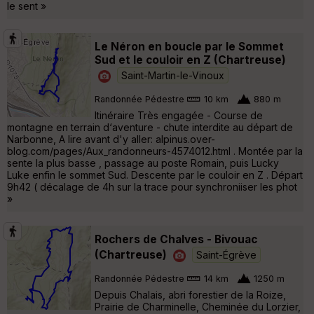
le sent »
Le Néron en boucle par le Sommet
Sud et le couloir en Z (Chartreuse)
Saint-Martin-le-Vinoux
Randonnée Pédestre
10 km
880 m
Itinéraire Très engagée - Course de
montagne en terrain d‘aventure - chute interdite au départ de
Narbonne, A lire avant d'y aller: alpinus.over-
blog.com/pages/Aux_randonneurs-4574012.html . Montée par la
sente la plus basse , passage au poste Romain, puis Lucky
Luke enfin le sommet Sud. Descente par le couloir en Z . Départ
9h42 ( décalage de 4h sur la trace pour synchroniiser les phot
»
Rochers de Chalves - Bivouac
(Chartreuse)
Saint-Égrève
Randonnée Pédestre
14 km
1250 m
Depuis Chalais, abri forestier de la Roize,
Prairie de Charminelle, Cheminée du Lorzier,