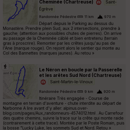
Cheminée (Chartreuse)
Saint-
Égrève
Randonnée Pédestre
11 km
970 m
Départ depuis le Parking au dessus du
Monastère. Prendre plein Sud, aux 2 intersections, prendre à
gauche; (attention aux possibles chutes de pierres). On arrive
au passage de la Cheminée câblé et bien entretenu (terrain
gras à proscrire). Remonter par les crêtes jusqu'au pas de
l'Ane (marque rouge). On rejoint alors le sentier qui monte au
Col des Bannettes (marques jaunes). Au retou »
Le Néron en boucle par la Passerelle
et les arêtes Sud Nord (Chartreuse)
Saint-Martin-le-Vinoux
Randonnée Pédestre
9 km
920 m
Itinéraire Très engagée - Course de
montagne en terrain d‘aventure - chute interdite au départ de
Narbonne A lire avant d'y aller: alpinus.over-
blog.com/pages/Aux_randonneurs-4574012.html . Au Carrefour
des quatre chemins, suivre la trace sur la crête qui monte raide
(contrairement à cette trace). Montée par le Poste Romain, puis
la bosse "Lucky Luke, les sommets Sud et Nord. Retou »