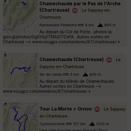
Chamechaude par le Pas de l'Arche
(Chartreuse)
Le Sappey-en-
Chartreuse
Randonnée Pédestre
9 km
800 m
Au départ du Col de Porte . photos là:
goo.gl/photos/GgXh5j275EbDTDaYA . Autres sorties en
Chartreuse --> www.visugpx.com/membres/87/chartreuse/ »
Chamechaude (Chartreuse)
Le
Sappey-en-Chartreuse
Ski de rando
6 km
820 m
Au départ du téléski de Chamechaude .
Autres sorties en Chartreuse -->
www.visugpx.com/membres/87/chartreuse/ »
Tour La Morte > Ornon
Le Sappey-
en-Chartreuse
Cyclotourisme
157 km
2510 m
Une jolie boucle avec Pascal ! Pour