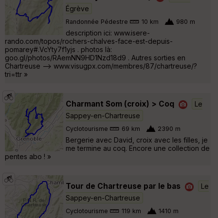
Égrève
Randonnée Pédestre
10 km
980 m
description ici: www.isere-
rando.com/topos/rochers-chalves-face-est-depuis-
pomarey#.VcYty7f1yjs . photos là:
goo.gl/photos/RAemNN9HD1Nzd18d9 . Autres sorties en
Chartreuse --> www.visugpx.com/membres/87/chartreuse/?
tri=ttr »
Charmant Som (croix) > Coq
Le
Sappey-en-Chartreuse
Cyclotourisme
69 km
2390 m
Bergerie avec David, croix avec les filles, je
me termine au coq. Encore une collection de
pentes abo ! »
Tour de Chartreuse par le bas
Le
Sappey-en-Chartreuse
Cyclotourisme
119 km
1410 m