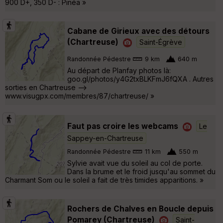
900 D+, 350 D- : Pinéa »
Cabane de Girieux avec des détours
(Chartreuse)
Saint-Égrève
Randonnée Pédestre
9 km
640 m
Au départ de Planfay photos là:
goo.gl/photos/y4G2txBLKFmJ6fQXA . Autres
sorties en Chartreuse -->
www.visugpx.com/membres/87/chartreuse/ »
Faut pas croire les webcams
Le
Sappey-en-Chartreuse
Randonnée Pédestre
11 km
550 m
Sylvie avait vue du soleil au col de porte.
Dans la brume et le froid jusqu'au sommet du
Charmant Som ou le soleil a fait de très timides apparitions. »
Rochers de Chalves en Boucle depuis
Pomarey (Chartreuse)
Saint-