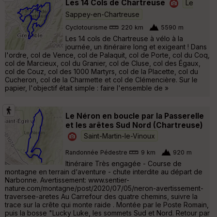
Les 14 Cols de Chartreuse
Le
Sappey-en-Chartreuse
Cyclotourisme
220 km
5590 m
Les 14 cols de Chartreuse à vélo à la
journée, un itinéraire long et exigeant ! Dans
l'ordre, col de Vence, col de Palaquit, col de Porte, col du Coq,
col de Marcieux, col du Granier, col de Cluse, col des Égaux,
col de Couz, col des 1000 Martyrs, col de la Placette, col du
Cucheron, col de la Charmette et col de Clémencière. Sur le
papier, l'objectif était simple : faire l'ensemble de »
Le Néron en boucle par la Passerelle
et les arêtes Sud Nord (Chartreuse)
Saint-Martin-le-Vinoux
Randonnée Pédestre
9 km
920 m
Itinéraire Très engagée - Course de
montagne en terrain d‘aventure - chute interdite au départ de
Narbonne. Avertissement: www.sentier-
nature.com/montagne/post/2020/07/05/neron-avertissement-
traversee-aretes Au Carrefour des quatre chemins, suivre la
trace sur la crête qui monte raide . Montée par le Poste Romain,
puis la bosse "Lucky Luke, les sommets Sud et Nord. Retour par