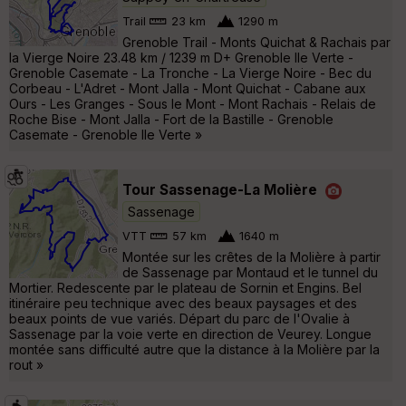
Trail
23 km
1290 m
Grenoble Trail - Monts Quichat & Rachais par
la Vierge Noire 23.48 km / 1239 m D+ Grenoble Ile Verte -
Grenoble Casemate - La Tronche - La Vierge Noire - Bec du
Corbeau - L'Adret - Mont Jalla - Mont Quichat - Cabane aux
Ours - Les Granges - Sous le Mont - Mont Rachais - Relais de
Roche Bise - Mont Jalla - Fort de la Bastille - Grenoble
Casemate - Grenoble Ile Verte »
Tour Sassenage-La Molière
Sassenage
VTT
57 km
1640 m
Montée sur les crêtes de la Molière à partir
de Sassenage par Montaud et le tunnel du
Mortier. Redescente par le plateau de Sornin et Engins. Bel
itinéraire peu technique avec des beaux paysages et des
beaux points de vue variés. Départ du parc de l'Ovalie à
Sassenage par la voie verte en direction de Veurey. Longue
montée sans difficulté autre que la distance à la Molière par la
rout »