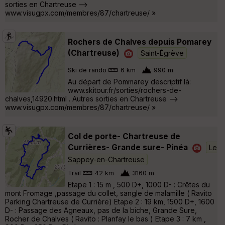
sorties en Chartreuse -->
www.visugpx.com/membres/87/chartreuse/ »
Rochers de Chalves depuis Pomarey
(Chartreuse)
Saint-Égrève
Ski de rando
6 km
990 m
Au départ de Pommarey descriptif là:
www.skitour.fr/sorties/rochers-de-
chalves,14920.html . Autres sorties en Chartreuse -->
www.visugpx.com/membres/87/chartreuse/ »
Col de porte- Chartreuse de
Currières- Grande sure- Pinéa
Le
Sappey-en-Chartreuse
Trail
42 km
3160 m
Etape 1 : 15 m , 500 D+, 1000 D- : Crêtes du
mont Fromage ,passage du collet, sangle de malamille ( Ravito
Parking Chartreuse de Currière) Etape 2 : 19 km, 1500 D+, 1600
D- : Passage des Agneaux, pas de la biche, Grande Sure,
Rocher de Chalves ( Ravito : Planfay le bas ) Etape 3 : 7 km ,