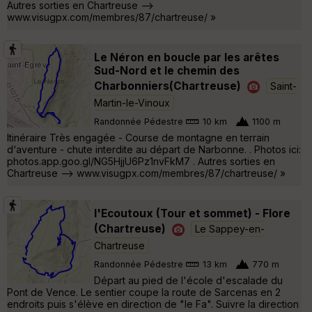
Autres sorties en Chartreuse -->
www.visugpx.com/membres/87/chartreuse/ »
Le Néron en boucle par les arêtes
Sud-Nord et le chemin des
Charbonniers(Chartreuse)
Saint-
Martin-le-Vinoux
Randonnée Pédestre
10 km
1100 m
Itinéraire Très engagée - Course de montagne en terrain
d‘aventure - chute interdite au départ de Narbonne. . Photos ici:
photos.app.goo.gl/NG5HjjU6Pz1nvFkM7 . Autres sorties en
Chartreuse --> www.visugpx.com/membres/87/chartreuse/ »
l'Ecoutoux (Tour et sommet) - Flore
(Chartreuse)
Le Sappey-en-
Chartreuse
Randonnée Pédestre
13 km
770 m
Départ au pied de l'école d'escalade du
Pont de Vence. Le sentier coupe la route de Sarcenas en 2
endroits puis s'élève en direction de "le Fa". Suivre la direction