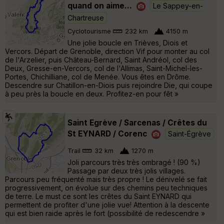
quand on aime...
Le Sappey-en-
Chartreuse
Cyclotourisme
232 km
4150 m
Une jolie boucle en Trièves, Diois et
Vercors. Départ de Grenoble, direction Vif pour monter au col
de l'Arzelier, puis Château-Bernard, Saint Andréol, col des
Deux, Gresse-en-Vercors, col de l'Allimas, Saint-Michel-les-
Portes, Chichilliane, col de Menée. Vous êtes en Drôme.
Descendre sur Chatillon-en-Diois puis rejoindre Die, qui coupe
à peu près la boucle en deux. Profitez-en pour fêt »
Saint Egrève / Sarcenas / Crêtes du
St EYNARD / Corenc
Saint-Égrève
Trail
32 km
1270 m
Joli parcours très très ombragé ! (90 %)
Passage par deux très jolis villages.
Parcours peu fréquenté mais très propre ! Le dénivelé se fait
progressivement, on évolue sur des chemins peu techniques
de terre. Le must ce sont les crêtes du Saint EYNARD qui
permettent de profiter d'une jolie vue! Attention à la descente
qui est bien raide après le fort (possibilité de redescendre »