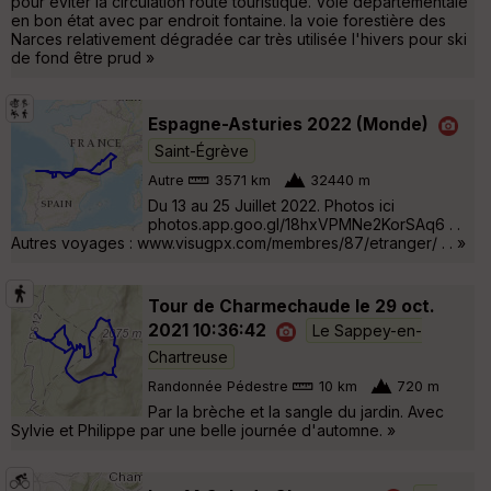
pour éviter la circulation route touristique. Voie départementale
en bon état avec par endroit fontaine. la voie forestière des
Narces relativement dégradée car très utilisée l'hivers pour ski
de fond être prud »
Espagne-Asturies 2022 (Monde)
Saint-Égrève
Autre
3571 km
32440 m
Du 13 au 25 Juillet 2022. Photos ici
photos.app.goo.gl/18hxVPMNe2KorSAq6 . .
Autres voyages : www.visugpx.com/membres/87/etranger/ . . »
Tour de Charmechaude le 29 oct.
2021 10:36:42
Le Sappey-en-
Chartreuse
Randonnée Pédestre
10 km
720 m
Par la brèche et la sangle du jardin. Avec
Sylvie et Philippe par une belle journée d'automne. »