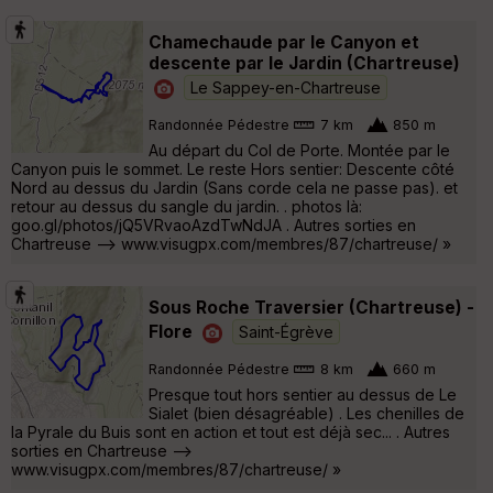
Chamechaude par le Canyon et
descente par le Jardin (Chartreuse)
Le Sappey-en-Chartreuse
Randonnée Pédestre
7 km
850 m
Au départ du Col de Porte. Montée par le
Canyon puis le sommet. Le reste Hors sentier: Descente côté
Nord au dessus du Jardin (Sans corde cela ne passe pas). et
retour au dessus du sangle du jardin. . photos là:
goo.gl/photos/jQ5VRvaoAzdTwNdJA . Autres sorties en
Chartreuse --> www.visugpx.com/membres/87/chartreuse/ »
Sous Roche Traversier (Chartreuse) -
Flore
Saint-Égrève
Randonnée Pédestre
8 km
660 m
Presque tout hors sentier au dessus de Le
Sialet (bien désagréable) . Les chenilles de
la Pyrale du Buis sont en action et tout est déjà sec... . Autres
sorties en Chartreuse -->
www.visugpx.com/membres/87/chartreuse/ »