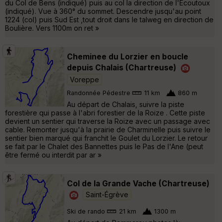
du Col de Bens (indiqué) puis au col la direction de l'Ecoutoux
(indiqué). Vue à 360° du sommet. Descendre jusqu'au point
1224 (col) puis Sud Est ,tout droit dans le talweg en direction de
Boulière. Vers 1100m on ret »
Cheminee du Lorzier en boucle
depuis Chalais (Chartreuse)
Voreppe
Randonnée Pédestre
11 km
860 m
Au départ de Chalais, suivre la piste
forestière qui passe à l'abri forestier de la Roize . Cette piste
devient un sentier qui traverse la Roize avec un passage avec
cable. Remonter jusqu'à la prairie de Charminelle puis suivre le
sentier bien marqué qui franchit le Goulet du Lorzier. Le retour
se fait par le Chalet des Bannettes puis le Pas de l'Ane (peut
être fermé ou interdit par ar »
Col de la Grande Vache (Chartreuse)
Saint-Égrève
Ski de rando
21 km
1300 m