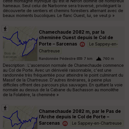
cette montagne mythique qu'est le Néron domine de nombreux
hameaux. Seul celui de Narbonne sera traversé, privilégiant la
découverte de sentiers et chemins forestiers alternant avec de
beaux moments bucoliques. Le flanc Ouest, lui, se veut p »
Chamechaude 2082 m, par la
cheminée Ouest depuis le Col de
Porte – Sarcenas
Le Sappey-en-
Chartreuse
Randonnée Pédestre
7 km
760 m
Description : L'ascension normale de Chamechaude commence
au Col de Porte. Avec un dénivelé raisonnable, c'est une
randonnée très fréquentée pour atteindre le point culminant du
Massif de la Chartreuse. D'autres itinéraires, à peine plus
difficiles offrent des parcours plus sauvages. En quittant la voie
normale au dessus de la Cabane du Bachasson au monolithe
de la Folatière, la cheminée »
Chamechaude 2082 m, par le Pas de
l’Arche depuis le Col de Porte –
Sarcenas
Le Sappey-en-Chartreuse