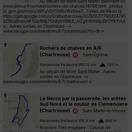
Au départ de Mont Saint Martin descriptif ici:
www.skitour.fr/sorties/rochers-de-chalves,14786.html . photos
là: goo.gl/photos/zRYyVDV5M5sWz8ea7 . Celles de Kikou là:
https://get.google.com/u/0/albumarchive/10785577790224745
3235/album/AF1QipN9jj7EiriKpH0RkfL_HZgXdVmRpZkOYXYvUr
xj . Autres sorties en Chartreuse -->
www.visugpx.com/membres/87/chartreuse/?tri=ttr »
Rochers de chalves en A/R
(Chartreuse)
Saint-Égrève
Randonnée Pédestre
12 km
1100 m
Au départ de Mont Saint Martin . Autres
sorties en Chartreuse -->
www.visugpx.com/membres/87/chartreuse/ »
Le Néron par la passerelle, les arêtes
Sud Nord et le couloir de Clemenciere
(Chartreuse)
Saint-Martin-le-Vinoux
Randonnée Pédestre
9 km
980 m
Itinéraire Très engagée - Course de