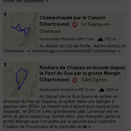
chalet des Bannettes. »
Chamechaude par le Canyon
(Chartreuse)
Le Sappey-en-
Chartreuse
Randonnée Pédestre
7 km
750 m
Au départ du Col de Porte . Autres sorties en
Chartreuse --> www.visugpx.com/membres/87/chartreuse/ »
Rochers de Chalves en boucle depuis
le Pont du Gua par la grotte Mangin
(Chartreuse)
Saint-Égrève
Randonnée Pédestre
12 km
1210 m
Au départ de Le Gua Suivre le sentier en
direction du Pas du Sappey, le quitter dans une épingle à
gauche vers 950m. Le chemin est d'abord bien marqué puis
disparait... le GPS m'a été grandement utile. Le terrain est en
terre et glisse beaucoup (piolet utile). plus tranquille après la
grotte Mangin que l'on quitte par la gauche pour rejoindre
l'Ouillon de Proveyzieu et le pied des Arr� »