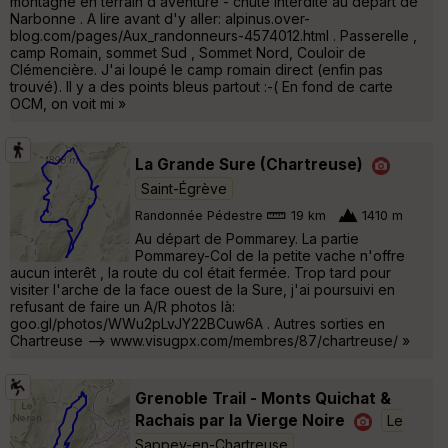
montagne en terrain d‘aventure - chute interdite au départ de
Narbonne . A lire avant d'y aller: alpinus.over-
blog.com/pages/Aux_randonneurs-4574012.html . Passerelle ,
camp Romain, sommet Sud , Sommet Nord, Couloir de
Clémencière. J'ai loupé le camp romain direct (enfin pas
trouvé). Il y a des points bleus partout :-( En fond de carte
OCM, on voit mi »
La Grande Sure (Chartreuse)
Saint-Égrève
Randonnée Pédestre
19 km
1410 m
Au départ de Pommarey. La partie
Pommarey-Col de la petite vache n'offre
aucun interêt , la route du col était fermée. Trop tard pour
visiter l'arche de la face ouest de la Sure, j'ai poursuivi en
refusant de faire un A/R photos là:
goo.gl/photos/WWu2pLvJY22BCuw6A . Autres sorties en
Chartreuse --> www.visugpx.com/membres/87/chartreuse/ »
Grenoble Trail - Monts Quichat &
Rachais par la Vierge Noire
Le
Sappey-en-Chartreuse