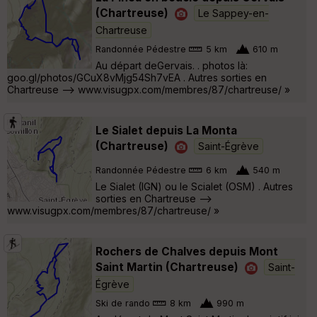
(Chartreuse)
Le Sappey-en-
Chartreuse
Randonnée Pédestre
5 km
610 m
Au départ deGervais. . photos là:
goo.gl/photos/GCuX8vMjg54Sh7vEA . Autres sorties en
Chartreuse --> www.visugpx.com/membres/87/chartreuse/ »
Le Sialet depuis La Monta
(Chartreuse)
Saint-Égrève
Randonnée Pédestre
6 km
540 m
Le Sialet (IGN) ou le Scialet (OSM) . Autres
sorties en Chartreuse -->
www.visugpx.com/membres/87/chartreuse/ »
Rochers de Chalves depuis Mont
Saint Martin (Chartreuse)
Saint-
Égrève
Ski de rando
8 km
990 m