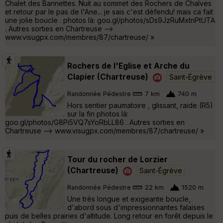
Chalet des Bannettes. Nuit au sommet des Rochers de Chalves
et retour par le pas de l'Ane... je sais c'est défendu! mais ca fait
une jolie boucle . photos là: goo.gl/photos/sDs9JzRuMxtnPtUTA
. Autres sorties en Chartreuse -->
www.visugpx.com/membres/87/chartreuse/ »
Rochers de l'Eglise et Arche du
Clapier (Chartreuse)
Saint-Égrève
Randonnée Pédestre
7 km
740 m
Hors sentier paumatoire , glissant, raide (R5)
sur la fin photos là:
goo.gl/photos/G8Pi5VQ7sYoRbLL86 . Autres sorties en
Chartreuse --> www.visugpx.com/membres/87/chartreuse/ »
Tour du rocher de Lorzier
(Chartreuse)
Saint-Égrève
Randonnée Pédestre
22 km
1520 m
Une très longue et exigeante boucle,
d'abord sous d'impressionnantes falaises
puis de belles prairies d'altitude. Long retour en forêt depuis le