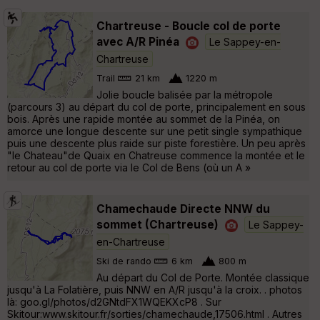
Chartreuse - Boucle col de porte
avec A/R Pinéa
Le Sappey-en-
Chartreuse
Trail
21 km
1220 m
Jolie boucle balisée par la métropole
(parcours 3) au départ du col de porte, principalement en sous
bois. Après une rapide montée au sommet de la Pinéa, on
amorce une longue descente sur une petit single sympathique
puis une descente plus raide sur piste forestière. Un peu après
"le Chateau"de Quaix en Chatreuse commence la montée et le
retour au col de porte via le Col de Bens (où un A »
Chamechaude Directe NNW du
sommet (Chartreuse)
Le Sappey-
en-Chartreuse
Ski de rando
6 km
800 m
Au départ du Col de Porte. Montée classique
jusqu'à La Folatière, puis NNW en A/R jusqu'à la croix. . photos
là: goo.gl/photos/d2GNtdFX1WQEKXcP8 . Sur
Skitour:www.skitour.fr/sorties/chamechaude,17506.html . Autres