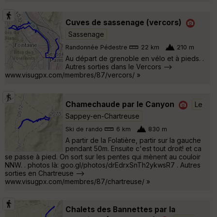
Cuves de sassenage (vercors)
Sassenage
Randonnée Pédestre
22 km
210 m
Au départ de grenoble en vélo et à pieds. .
Autres sorties dans le Vercors -->
www.visugpx.com/membres/87/vercors/ »
Chamechaude par le Canyon
Le
Sappey-en-Chartreuse
Ski de rando
6 km
830 m
A partir de la Folatière, partir sur la gauche
pendant 50m. Ensuite c'est tout droit! et ca
se passe à pied. On sort sur les pentes qui mènent au couloir
NNW. . photos là: goo.gl/photos/drEdrxSnTh2ykwsR7 . Autres
sorties en Chartreuse -->
www.visugpx.com/membres/87/chartreuse/ »
Chalets des Bannettes par la