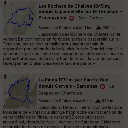
Les Rochers de Chalves 1845 m,
depuis la passerelle sur le Tenaison –
Proveyzieux
Saint-Égrève
Randonnée Pédestre
11 km
950 m
L'ascension des Rochers de Chalves par le
versant Est commence en forêt peu après la passerelle sur le
Tenaison, par un sentier malheureusement en train de
disparaître pour atteindre la belle clairière de Grandchamp. Elle
se poursuit par une sente bien marquée qui débouche sous les
pentes herbeuses de la cime. Pour le retour, la vire du versant
Ouest permet d'aller descendre la crête panor »
La Pinéa 1771 m, par l'arête Sud
depuis Gervais – Sarcenas
Le
Sappey-en-Chartreuse
Randonnée Pédestre
6 km
580 m
Description : Depuis l'interdiction de la route
forestière de Planfay qui allonge l'approche de l?ascension du
versant NW de la Pinéa, le versant SE est à privilégier
aujourd'hui, depuis Gervais – hameau de Sarcenas. L'itinéraire
emprunte le réseau de chemins forestiers pour atteindre