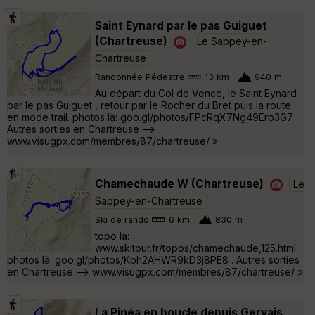
Saint Eynard par le pas Guiguet
(Chartreuse)
Le Sappey-en-
Chartreuse
Randonnée Pédestre
13 km
940 m
Au départ du Col de Vence, le Saint Eynard
par le pas Guiguet , retour par le Rocher du Bret puis la route
en mode trail. photos là: goo.gl/photos/FPcRqX7Ng49Erb3G7 .
Autres sorties en Chartreuse -->
www.visugpx.com/membres/87/chartreuse/ »
Chamechaude W (Chartreuse)
Le
Sappey-en-Chartreuse
Ski de rando
6 km
830 m
topo là:
www.skitour.fr/topos/chamechaude,125.html .
photos là: goo.gl/photos/Kbh2AHWR9kD3j8PE8 . Autres sorties
en Chartreuse --> www.visugpx.com/membres/87/chartreuse/ »
La Pinéa en boucle depuis Gervais