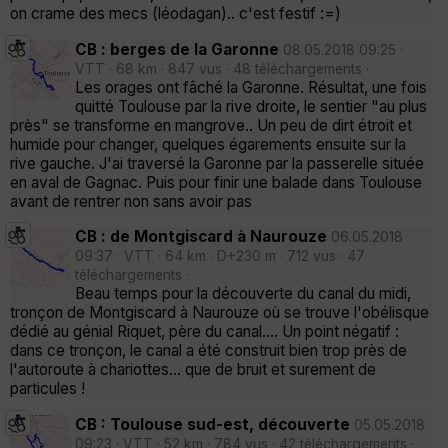
on crame des mecs (léodagan).. c'est festif :=)
CB : berges de la Garonne
08.05.2018 09:25 ·
VTT · 68 km · 847 vus · 48 téléchargements ·
Les orages ont fâché la Garonne. Résultat, une fois
quitté Toulouse par la rive droite, le sentier "au plus
près" se transforme en mangrove.. Un peu de dirt étroit et
humide pour changer, quelques égarements ensuite sur la
rive gauche. J'ai traversé la Garonne par la passerelle située
en aval de Gagnac. Puis pour finir une balade dans Toulouse
avant de rentrer non sans avoir pas
CB : de Montgiscard à Naurouze
06.05.2018
09:37 · VTT · 64 km · D+230 m · 712 vus · 47
téléchargements ·
Beau temps pour la découverte du canal du midi,
tronçon de Montgiscard à Naurouze où se trouve l'obélisque
dédié au génial Riquet, père du canal.... Un point négatif :
dans ce tronçon, le canal a été construit bien trop près de
l'autoroute à chariottes... que de bruit et surement de
particules !
CB : Toulouse sud-est, découverte
05.05.2018
09:23 · VTT · 52 km · 784 vus · 42 téléchargements ·