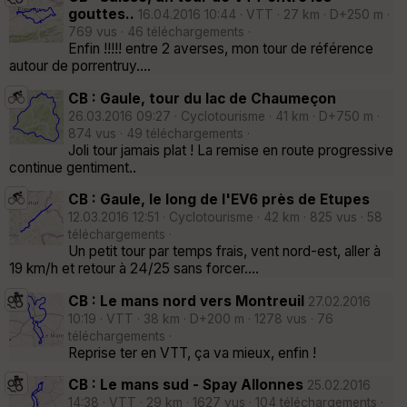
gouttes..
16.04.2016 10:44 · VTT · 27 km · D+250 m ·
769 vus · 46 téléchargements ·
Enfin !!!!! entre 2 averses, mon tour de référence
autour de porrentruy....
CB : Gaule, tour du lac de Chaumeçon
26.03.2016 09:27 · Cyclotourisme · 41 km · D+750 m ·
874 vus · 49 téléchargements ·
Joli tour jamais plat ! La remise en route progressive
continue gentiment..
CB : Gaule, le long de l'EV6 près de Etupes
12.03.2016 12:51 · Cyclotourisme · 42 km · 825 vus · 58
téléchargements ·
Un petit tour par temps frais, vent nord-est, aller à
19 km/h et retour à 24/25 sans forcer....
CB : Le mans nord vers Montreuil
27.02.2016
10:19 · VTT · 38 km · D+200 m · 1278 vus · 76
téléchargements ·
Reprise ter en VTT, ça va mieux, enfin !
CB : Le mans sud - Spay Allonnes
25.02.2016
14:38 · VTT · 29 km · 1627 vus · 104 téléchargements ·