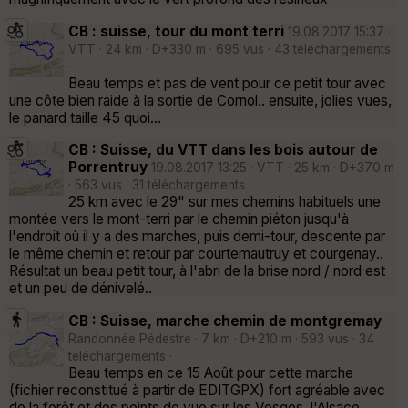
CB : suisse, tour du mont terri
19.08.2017 15:37 ·
VTT · 24 km · D+330 m · 695 vus · 43 téléchargements
·
Beau temps et pas de vent pour ce petit tour avec
une côte bien raide à la sortie de Cornol.. ensuite, jolies vues,
le panard taille 45 quoi...
CB : Suisse, du VTT dans les bois autour de
Porrentruy
19.08.2017 13:25 · VTT · 25 km · D+370 m
· 563 vus · 31 téléchargements ·
25 km avec le 29" sur mes chemins habituels une
montée vers le mont-terri par le chemin piéton jusqu'à
l'endroit où il y a des marches, puis demi-tour, descente par
le même chemin et retour par courtemautruy et courgenay..
Résultat un beau petit tour, à l'abri de la brise nord / nord est
et un peu de dénivelé..
CB : Suisse, marche chemin de montgremay
Randonnée Pédestre · 7 km · D+210 m · 593 vus · 34
téléchargements ·
Beau temps en ce 15 Août pour cette marche
(fichier reconstitué à partir de EDITGPX) fort agréable avec
de la forêt et des points de vue sur les Vosges, l'Alsace...