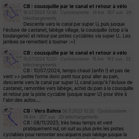
CB : cousquille par le canal et retour à vélo
16.07.2024 13:48 · Cyclotourisme · 14 km · 167 vus · 29
téléchargements ·
Descente vers le canal par super U, puis jusque
l'écluse de castanet, labège village, la cousquille (stop à la
boulangerie) et retour par pistes cyclables via super U.. Les
jambes se remettent à tourner :=)
CB : cousquille par le canal et retour à vélo
10.07.2024 13:00 · Cyclotourisme · 15 km · 162 vus · 23
téléchargements ·
CB : 10/07/2024, temps chaud (enfin !) et pas de
vent >> petite forme donc petit tour pour aller au pain,
descente vers le canal par super U, canal jusqu'à l'écluse de
castanet, remontée vers labège, achat du pain à la cousquille
et retour par la piste cyclable (jusque super U) pour être à
l'abri des autos....
CB : Vers Balma
08.11.2023 10:30 · Cyclotourisme ·
36 km · 257 vus · 30 téléchargements ·
CB : 08/11/2023, très beau temps et vent
pratiquement nul, on suit au plus près les pistes
cyclables pour remonter escalquens puis labège jusque la