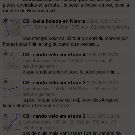
pistes cyclables et la route... le soleil a fini par arriver, dans la
montée de Hérimoncourt
CB : belle balade en Nievre
04.06.2015 14:02 ·
VTT · 59 km · D+500 m · 775 vus · 62 téléchargements
·
beau temps pour ce joli tour qui sort du morvan par
l'ouest pour finir le long du canal du nivernais...
CB : rando vélo am étape 4
17.05.2015 08:31 ·
Cyclotourisme · 91 km · D+460 m · 718 vus · 41
téléchargements ·
étape en descente et sous le soleil pour finir....
CB : rando vélo am étape 3
15.05.2015 16:37 ·
Cyclotourisme · 140 km · D+1130 m · 782 vus · 47
téléchargements ·
la plus longue étape du raid, avec des longues
lignes droites et le vent de face.....
CB : rando velo am etape 2
15.05.2015 08:58 ·
Cyclotourisme · 130 km · D+780 m · 716 vus · 40
téléchargements ·
pas de pluie mais vent assez fort en général de