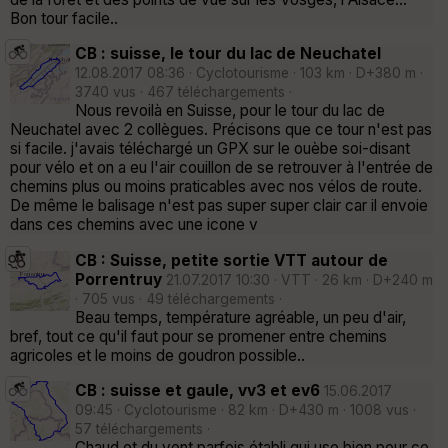
Bon tour facile..
CB : suisse, le tour du lac de Neuchatel
12.08.2017 08:36 · Cyclotourisme · 103 km · D+380 m ·
3740 vus · 467 téléchargements ·
Nous revoilà en Suisse, pour le tour du lac de
Neuchatel avec 2 collègues. Précisons que ce tour n'est pas
si facile. j'avais téléchargé un GPX sur le ouèbe soi-disant
pour vélo et on a eu l'air couillon de se retrouver à l'entrée de
chemins plus ou moins praticables avec nos vélos de route.
De même le balisage n'est pas super super clair car il envoie
dans ces chemins avec une icone v
CB : Suisse, petite sortie VTT autour de
Porrentruy
21.07.2017 10:30 · VTT · 26 km · D+240 m
· 705 vus · 49 téléchargements ·
Beau temps, température agréable, un peu d'air,
bref, tout ce qu'il faut pour se promener entre chemins
agricoles et le moins de goudron possible..
CB : suisse et gaule, vv3 et ev6
15.06.2017
09:45 · Cyclotourisme · 82 km · D+430 m · 1008 vus ·
57 téléchargements ·
Chaud et du vent parfois établi qui use bien pour ce