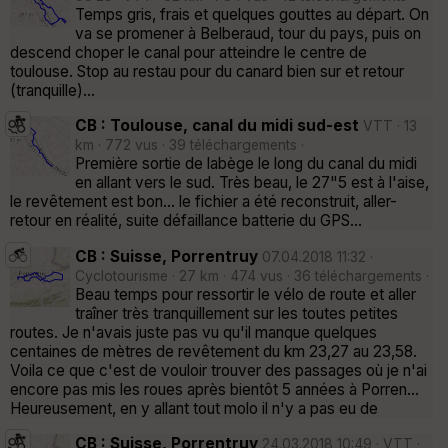
Temps gris, frais et quelques gouttes au départ. On
va se promener à Belberaud, tour du pays, puis on
descend choper le canal pour atteindre le centre de
toulouse. Stop au restau pour du canard bien sur et retour
(tranquille)...
CB : Toulouse, canal du midi sud-est
VTT · 13
km · 772 vus · 39 téléchargements ·
Première sortie de labège le long du canal du midi
en allant vers le sud. Très beau, le 27"5 est à l'aise,
le revêtement est bon... le fichier a été reconstruit, aller-
retour en réalité, suite défaillance batterie du GPS...
CB : Suisse, Porrentruy
07.04.2018 11:32 ·
Cyclotourisme · 27 km · 474 vus · 36 téléchargements ·
Beau temps pour ressortir le vélo de route et aller
traîner très tranquillement sur les toutes petites
routes. Je n'avais juste pas vu qu'il manque quelques
centaines de mètres de revêtement du km 23,27 au 23,58.
Voila ce que c'est de vouloir trouver des passages où je n'ai
encore pas mis les roues après bientôt 5 années à Porren...
Heureusement, en y allant tout molo il n'y a pas eu de
CB : Suisse, Porrentruy
24.03.2018 10:49 · VTT ·