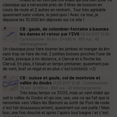
classique qui a nécessité près de 3 litres de boisson en
cours de route et 2 autres en rentrant.. Tour très agréable
quasiment sans voiture, le pied quoi ! Avec ce tour, je
dépasse les 10.000 km déposés sur ce site !
CB : gaule, de colombier-fontaine à baumes
les dames et retour par l'EV6
09.04.2017 10:36 ·
Cyclotourisme · 93 km · D+540 m · 801 vus · 40
téléchargements ·
Un classique pour faire tourner les jambes et manger du km
sans trop se faire de mal. 2 petites bosses proches l'une de
l'autre, presque à mi-distance, à Clerval et à Roche les
Clerval. En plus, il faisait un temps printanier, quasiment pas
de vent, bref un régal et en plus c'est bôôôôôô :=))
CB : suisse et gaule, col de montvoie et
vallée du doubs
31.03.2017 12:48 · Cyclotourisme ·
76 km · D+910 m · 963 vus · 43 téléchargements ·
Très beau temps ce 31/03, mais un vent établi qui
suit la vallée du Doubs et qui use, use, use ce qui fait que la
remontée vers Villars lès Blamont au sortir de Pont de roide
s'est fait douuuuuuucement, quasiment sur une patte ! Mais
bon, une fois douché et après l'apéro tout baigne ! et c'est