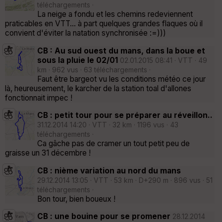
téléchargements ·
La neige a fondu et les chemins redeviennent
praticables en VTT... à part quelques grandes flaques où il
convient d'éviter la natation synchronisée :=)))
CB : Au sud ouest du mans, dans la boue et
sous la pluie le 02/01
02.01.2015 08:41 · VTT · 49
km · 962 vus · 63 téléchargements ·
Faut être bargeot vu les conditions météo ce jour
là, heureusement, le karcher de la station toal d'allones
fonctionnait impec !
CB : petit tour pour se préparer au réveillon..
31.12.2014 14:20 · VTT · 32 km · 1196 vus · 43
téléchargements ·
Ca gâche pas de cramer un tout petit peu de
graisse un 31 décembre !
CB : nième variation au nord du mans
29.12.2014 13:05 · VTT · 53 km · D+290 m · 896 vus · 51
téléchargements ·
Bon tour, bien boueux !
CB : une bouine pour se promener
28.12.2014