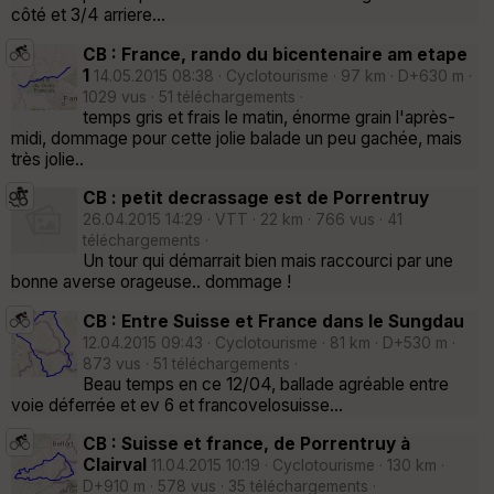
côté et 3/4 arriere...
CB : France, rando du bicentenaire am etape
1
14.05.2015 08:38 · Cyclotourisme · 97 km · D+630 m ·
1029 vus · 51 téléchargements ·
temps gris et frais le matin, énorme grain l'après-
midi, dommage pour cette jolie balade un peu gachée, mais
très jolie..
CB : petit decrassage est de Porrentruy
26.04.2015 14:29 · VTT · 22 km · 766 vus · 41
téléchargements ·
Un tour qui démarrait bien mais raccourci par une
bonne averse orageuse.. dommage !
CB : Entre Suisse et France dans le Sungdau
12.04.2015 09:43 · Cyclotourisme · 81 km · D+530 m ·
873 vus · 51 téléchargements ·
Beau temps en ce 12/04, ballade agréable entre
voie déferrée et ev 6 et francovelosuisse...
CB : Suisse et france, de Porrentruy à
Clairval
11.04.2015 10:19 · Cyclotourisme · 130 km ·
D+910 m · 578 vus · 35 téléchargements ·