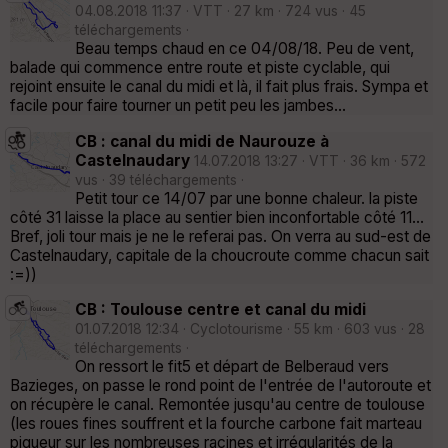
04.08.2018 11:37 · VTT · 27 km · 724 vus · 45
téléchargements ·
Beau temps chaud en ce 04/08/18. Peu de vent,
balade qui commence entre route et piste cyclable, qui
rejoint ensuite le canal du midi et là, il fait plus frais. Sympa et
facile pour faire tourner un petit peu les jambes...
CB : canal du midi de Naurouze à
Castelnaudary
14.07.2018 13:27 · VTT · 36 km · 572
vus · 39 téléchargements ·
Petit tour ce 14/07 par une bonne chaleur. la piste
côté 31 laisse la place au sentier bien inconfortable côté 11...
Bref, joli tour mais je ne le referai pas. On verra au sud-est de
Castelnaudary, capitale de la choucroute comme chacun sait
:=))
CB : Toulouse centre et canal du midi
01.07.2018 12:34 · Cyclotourisme · 55 km · 603 vus · 28
téléchargements ·
On ressort le fit5 et départ de Belberaud vers
Bazieges, on passe le rond point de l'entrée de l'autoroute et
on récupère le canal. Remontée jusqu'au centre de toulouse
(les roues fines souffrent et la fourche carbone fait marteau
piqueur sur les nombreuses racines et irrégularités de la