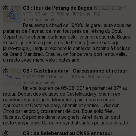
CB : tour de l'étang de Bages
19.08.2018 09:41 ·
VTT · 59 km · D+600 m · 1872 vus · 132
téléchargements ·
Beau temps chaud ce 19/08. Je gare l'auto sous les
platanes de Peyriac de mer, tout près de l'étang du Doul.
Départ par le chemin qui longe celui-ci en direction de Bages.
Ensuite, je reste au plus près de l'étang (suivre balisage
jaune-rouge), jusqu'à rejoindre le canal de la robine à l'écluse
de Grand Mandirac. Ensuite, on fonce vers port la nouvelle,
un resto avec menu vélo : pates aux
CB : Castelnaudary - Carcassonne et retour
05.08.2018 10:54 · VTT · 82 km · 600 vus · 41
téléchargements ·
Un vrai tour en ce 05/08. 30° en partant et 37° au
retour. Départ des écluses de Castelnaudary. chemin en
gravillons sur quelques kilomètres puis, comme entre
Naurouze et Castelnaudary, chemin et sentier.... dur dur.
Étroit par endroit, croisement délicat. Boue solidifiée.
Racines. Ça pilonne dans le poignets. Arrêt dans un petit
resto sympa dans Carca >> synthol sur les poignets en atte
CB : de Beleberaud au CNRS et retour