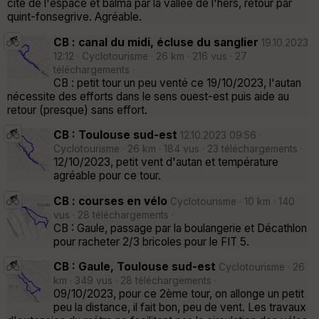
cité de l'espace et balma par la vallée de l'hers, retour par
quint-fonsegrive. Agréable.
CB : canal du midi, écluse du sanglier
19.10.2023
12:12 · Cyclotourisme · 26 km · 216 vus · 27
téléchargements ·
CB : petit tour un peu venté ce 19/10/2023, l'autan
nécessite des efforts dans le sens ouest-est puis aide au
retour (presque) sans effort.
CB : Toulouse sud-est
12.10.2023 09:56 ·
Cyclotourisme · 26 km · 184 vus · 23 téléchargements ·
12/10/2023, petit vent d'autan et température
agréable pour ce tour.
CB : courses en vélo
Cyclotourisme · 10 km · 140
vus · 28 téléchargements ·
CB : Gaule, passage par la boulangerie et Décathlon
pour racheter 2/3 bricoles pour le FIT 5.
CB : Gaule, Toulouse sud-est
Cyclotourisme · 26
km · 349 vus · 28 téléchargements ·
09/10/2023, pour ce 2ème tour, on allonge un petit
peu la distance, il fait bon, peu de vent. Les travaux