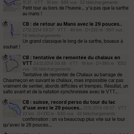
15:31 · VTT · 16 km · 895 vus · 52 téléchargements ·
Petit tour au bors de l'huisne... y'a pas que la sarthe
au mans !
CB : de retour au Mans avec le 29 pouces..
27.12.2014 09:27 · VTT · 46 km · D+220 m · 997 vus ·
56 téléchargements ·
Un grand classique le long de la sarthe, boueux à
souhait !
CB : tentative de remontée du chalaux en
VTT
24.12.2014 09:48 · VTT · 19 km · D+390 m · 1052
vus · 56 téléchargements ·
Tentative de remonter de Chalaux au barrage de
Chaumeçon en suivant le chalaux, mais impossible car pas
vraiment de sentier, abords difficiles et trempés. Résultat, un
salto avant et de la natation synchronisée avec le VTT...
CB : suisse, record perso du tour du lac
d'uae avec le 29 pouces..
21.12.2014 09:37 · VTT ·
23 km · D+210 m · 640 vus · 42 téléchargements ·
confirmation : on va beaucoup plus vite sur le tour
qu'avec le 26 pouces...