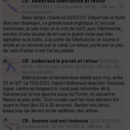
CB : belberaud villefranche et retour
02.07.2021 10:51 · Cyclotourisme · 47 km · 346 vus · 33
téléchargements ·
Beau temps chaud ce 02/07/21. Départ par la route
direction Bazièges, sa grande base logistique (c'est pas
touristique, je sais mais on la voit de loin!), puis Villefranche,
section d'une dizaine de km sur la grand-route pas très
agréable vu le trafic, à la sortie de Villefranche on tourne à
droite et on remonte par le canal. Le retour, porté par un peu
de vent d'autan s'est fait en pédala
CB : belberaud le portet et retour
11.06.2021
09:36 · Vélo Gravel · 69 km · D+390 m · 451 vus · 40
téléchargements ·
Belle journée et température idéale pour moi, entre
25 et 30° ce 11/6/2021. Départ Belberaud direction Toulouse
hyper centre en longeant le canal puis remontée de la
Garonne par la rive gauche jusqu'au Portet, en suivant le
fleuve au plus près. Tout va bien sauf les tous derniers km
avant le Pont (km 33 à 35 environ). Sentier très étroit,
beaucoup de dévers et de raidillons, des arbres
CB : bosses sud est toulouse
28.05.2021 12:11 ·
Cyclotourisme · 37 km · D+290 m · 338 vus · 45