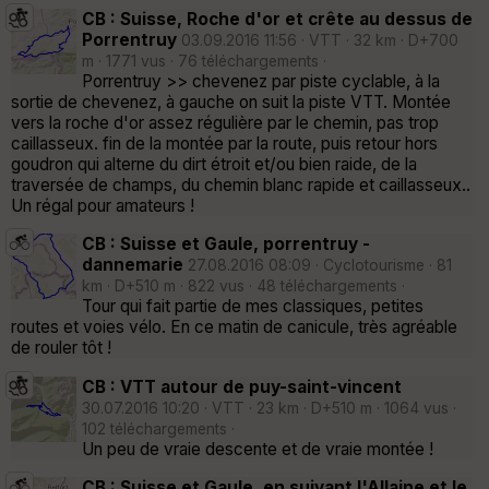
CB : Suisse, Roche d'or et crête au dessus de
Porrentruy
03.09.2016 11:56 · VTT · 32 km · D+700
m · 1771 vus · 76 téléchargements ·
Porrentruy >> chevenez par piste cyclable, à la
sortie de chevenez, à gauche on suit la piste VTT. Montée
vers la roche d'or assez régulière par le chemin, pas trop
caillasseux. fin de la montée par la route, puis retour hors
goudron qui alterne du dirt étroit et/ou bien raide, de la
traversée de champs, du chemin blanc rapide et caillasseux..
Un régal pour amateurs !
CB : Suisse et Gaule, porrentruy -
dannemarie
27.08.2016 08:09 · Cyclotourisme · 81
km · D+510 m · 822 vus · 48 téléchargements ·
Tour qui fait partie de mes classiques, petites
routes et voies vélo. En ce matin de canicule, très agréable
de rouler tôt !
CB : VTT autour de puy-saint-vincent
30.07.2016 10:20 · VTT · 23 km · D+510 m · 1064 vus ·
102 téléchargements ·
Un peu de vraie descente et de vraie montée !
CB : Suisse et Gaule, en suivant l'Allaine et le