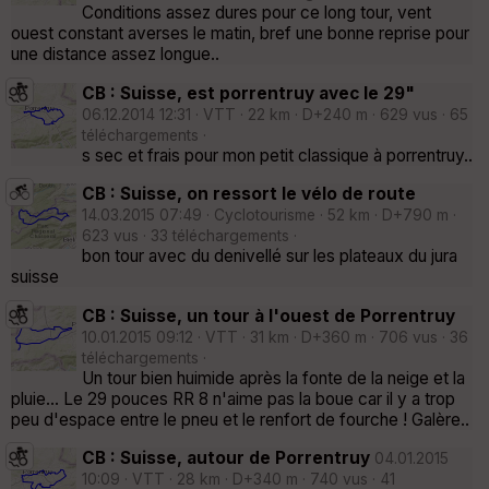
Conditions assez dures pour ce long tour, vent
ouest constant averses le matin, bref une bonne reprise pour
une distance assez longue..
CB : Suisse, est porrentruy avec le 29"
06.12.2014 12:31 · VTT · 22 km · D+240 m · 629 vus · 65
téléchargements ·
s sec et frais pour mon petit classique à porrentruy..
CB : Suisse, on ressort le vélo de route
14.03.2015 07:49 · Cyclotourisme · 52 km · D+790 m ·
623 vus · 33 téléchargements ·
bon tour avec du denivellé sur les plateaux du jura
suisse
CB : Suisse, un tour à l'ouest de Porrentruy
10.01.2015 09:12 · VTT · 31 km · D+360 m · 706 vus · 36
téléchargements ·
Un tour bien huimide après la fonte de la neige et la
pluie... Le 29 pouces RR 8 n'aime pas la boue car il y a trop
peu d'espace entre le pneu et le renfort de fourche ! Galère..
CB : Suisse, autour de Porrentruy
04.01.2015
10:09 · VTT · 28 km · D+340 m · 740 vus · 41