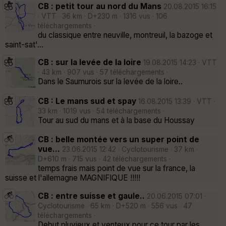
CB : petit tour au nord du Mans
20.08.2015 16:15
· VTT · 36 km · D+230 m · 1316 vus · 106
téléchargements ·
du classique entre neuville, montreuil, la bazoge et
saint-sat'...
CB : sur la levée de la loire
19.08.2015 14:23 · VTT
· 43 km · 907 vus · 57 téléchargements ·
Dans le Saumurois sur la levée de la loire..
CB : Le mans sud et spay
16.08.2015 13:39 · VTT ·
33 km · 1019 vus · 54 téléchargements ·
Tour au sud du mans et à la base du Houssay
CB : belle montée vers un super point de
vue...
23.06.2015 12:42 · Cyclotourisme · 37 km ·
D+610 m · 715 vus · 42 téléchargements ·
temps frais mais point de vue sur la france, la
suisse et l'allemagne MAGNIFIQUE !!!!!
CB : entre suisse et gaule..
20.06.2015 07:01 ·
Cyclotourisme · 65 km · D+520 m · 556 vus · 47
téléchargements ·
Debut pluvieux et venteux pour ce tour par les