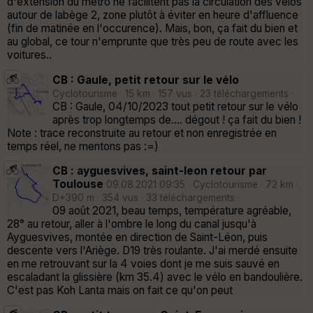
d'extension du métro ne facilitent pas la circulation des vélos
autour de labège 2, zone plutôt à éviter en heure d'affluence
(fin de matinée en l'occurence). Mais, bon, ça fait du bien et
au global, ce tour n'emprunte que très peu de route avec les
voitures..
CB : Gaule, petit retour sur le vélo
Cyclotourisme · 15 km · 157 vus · 23 téléchargements ·
CB : Gaule, 04/10/2023 tout petit retour sur le vélo
après trop longtemps de.... dégout ! ça fait du bien !
Note : trace reconstruite au retour et non enregistrée en
temps réel, ne mentons pas :=)
CB : ayguesvives, saint-leon retour par
Toulouse
09.08.2021 09:35 · Cyclotourisme · 72 km ·
D+390 m · 354 vus · 33 téléchargements ·
09 août 2021, beau temps, température agréable,
28° au retour, aller à l'ombre le long du canal jusqu'à
Ayguesvives, montée en direction de Saint-Léon, puis
descente vers l'Ariège. D19 très roulante. J'ai merdé ensuite
en me retrouvant sur la 4 voies dont je me suis sauvé en
escaladant la glissière (km 35.4) avec le vélo en bandoulière.
C'est pas Koh Lanta mais on fait ce qu'on peut