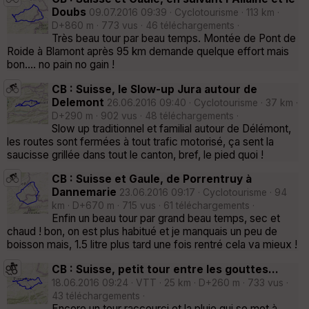
Doubs
09.07.2016 09:39 · Cyclotourisme · 113 km ·
D+860 m · 773 vus · 46 téléchargements ·
Très beau tour par beau temps. Montée de Pont de
Roide à Blamont après 95 km demande quelque effort mais
bon.... no pain no gain !
CB : Suisse, le Slow-up Jura autour de
Delemont
26.06.2016 09:40 · Cyclotourisme · 37 km ·
D+290 m · 902 vus · 48 téléchargements ·
Slow up traditionnel et familial autour de Délémont,
les routes sont fermées à tout trafic motorisé, ça sent la
saucisse grillée dans tout le canton, bref, le pied quoi !
CB : Suisse et Gaule, de Porrentruy à
Dannemarie
23.06.2016 09:17 · Cyclotourisme · 94
km · D+670 m · 715 vus · 61 téléchargements ·
Enfin un beau tour par grand beau temps, sec et
chaud ! bon, on est plus habitué et je manquais un peu de
boisson mais, 1.5 litre plus tard une fois rentré cela va mieux !
CB : Suisse, petit tour entre les gouttes...
18.06.2016 09:24 · VTT · 25 km · D+260 m · 733 vus ·
43 téléchargements ·
Encore un tour raccourci et la pluie qui se met à