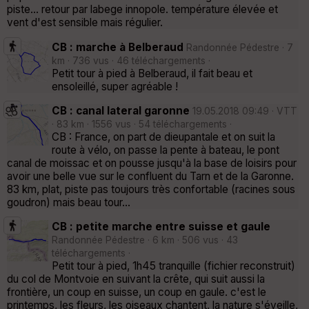
piste... retour par labege innopole. température élevée et
vent d'est sensible mais régulier.
CB : marche à Belberaud
Randonnée Pédestre · 7
km · 736 vus · 46 téléchargements ·
Petit tour à pied à Belberaud, il fait beau et
ensoleillé, super agréable !
CB : canal lateral garonne
19.05.2018 09:49 · VTT
· 83 km · 1556 vus · 54 téléchargements ·
CB : France, on part de dieupantale et on suit la
route à vélo, on passe la pente à bateau, le pont
canal de moissac et on pousse jusqu'à la base de loisirs pour
avoir une belle vue sur le confluent du Tarn et de la Garonne.
83 km, plat, piste pas toujours très confortable (racines sous
goudron) mais beau tour...
CB : petite marche entre suisse et gaule
Randonnée Pédestre · 6 km · 506 vus · 43
téléchargements ·
Petit tour à pied, 1h45 tranquille (fichier reconstruit)
du col de Montvoie en suivant la crête, qui suit aussi la
frontière, un coup en suisse, un coup en gaule. c'est le
printemps, les fleurs, les oiseaux chantent, la nature s'éveille,