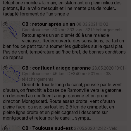
téléphone mobile à la main, en slalomant en plein milieu des
piétons, il a le vélo mesquin et il ne mérite pas de rouler..
(adapté librement de "un singe e
CB : retour après un an
08.03.2021 10:02 ·
Cyclotourisme · 30 km · 333 vus · 32 téléchargements ·
Retour après un an d'arrêt dû à une maladie
vicieuse.. Redécouverte des sensations, ça fait un
bien fou ce petit tour à tourner les guibolles sur le quasi plat.
Pas de vent, température ad 'hoc bref, de bonnes conditions
de reprise.
CB : confluent ariege garonne
28.05.2020 10:01 ·
Cyclotourisme · 46 km · D+340 m · 501 vus · 38
téléchargements ·
Début de tour le long du canal, poussé par le vent
d'autan, on franchit la bosse de Ramonville vers la garonne,
on descend au confluent ariège garonne et on prend
direction Montgiscard. Route assez droite, vent d'autan
pleine face, ça use, surtout les 2.5 km de grimpette, en
pleine ligne droite et en plein cagnard ! descente sur
montgiscard et retour par le canal... sympa..
CB : Toulouse sud-est
27.05.2020 12:42 · Vélo