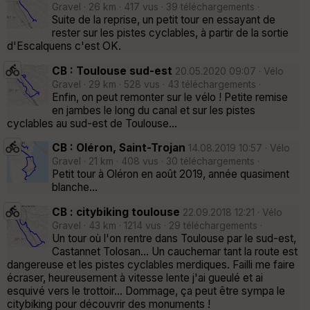
Gravel · 26 km · 417 vus · 39 téléchargements ·
Suite de la reprise, un petit tour en essayant de
rester sur les pistes cyclables, à partir de la sortie
d'Escalquens c'est OK.
CB : Toulouse sud-est
20.05.2020 09:07 · Vélo
Gravel · 29 km · 528 vus · 43 téléchargements ·
Enfin, on peut remonter sur le vélo ! Petite remise
en jambes le long du canal et sur les pistes
cyclables au sud-est de Toulouse...
CB : Oléron, Saint-Trojan
14.08.2019 10:57 · Vélo
Gravel · 21 km · 408 vus · 30 téléchargements ·
Petit tour à Oléron en août 2019, année quasiment
blanche...
CB : citybiking toulouse
22.09.2018 12:21 · Vélo
Gravel · 43 km · 1214 vus · 29 téléchargements ·
Un tour où l'on rentre dans Toulouse par le sud-est,
Castannet Tolosan... Un cauchemar tant la route est
dangereuse et les pistes cyclables merdiques. Failli me faire
écraser, heureusement à vitesse lente j'ai gueulé et ai
esquivé vers le trottoir... Dommage, ça peut être sympa le
citybiking pour découvrir des monuments !