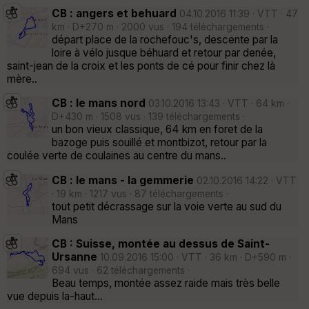
CB : angers et behuard
04.10.2016 11:39 · VTT · 47
km · D+270 m · 2000 vus · 194 téléchargements ·
départ place de la rochefouc's, descente par la
loire à vélo jusque béhuard et retour par denée,
saint-jean de la croix et les ponts de cé pour finir chez là
mère..
CB : le mans nord
03.10.2016 13:43 · VTT · 64 km ·
D+430 m · 1508 vus · 139 téléchargements ·
un bon vieux classique, 64 km en foret de la
bazoge puis souillé et montbizot, retour par la
coulée verte de coulaines au centre du mans..
CB : le mans - la gemmerie
02.10.2016 14:22 · VTT
· 19 km · 1217 vus · 87 téléchargements ·
tout petit décrassage sur la voie verte au sud du
Mans
CB : Suisse, montée au dessus de Saint-
Ursanne
10.09.2016 15:00 · VTT · 36 km · D+590 m ·
694 vus · 62 téléchargements ·
Beau temps, montée assez raide mais très belle
vue depuis la-haut...