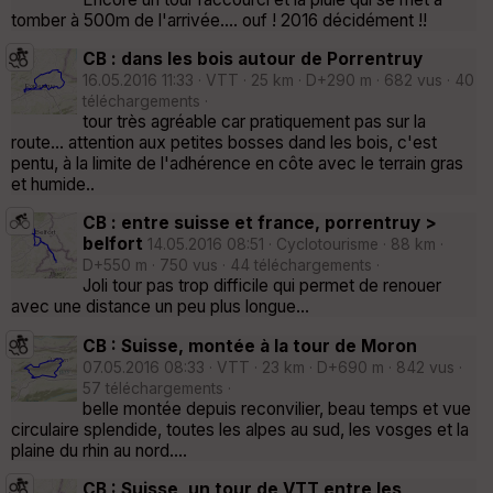
tomber à 500m de l'arrivée.... ouf ! 2016 décidément !!
CB : dans les bois autour de Porrentruy
16.05.2016 11:33 · VTT · 25 km · D+290 m · 682 vus · 40
téléchargements ·
tour très agréable car pratiquement pas sur la
route... attention aux petites bosses dand les bois, c'est
pentu, à la limite de l'adhérence en côte avec le terrain gras
et humide..
CB : entre suisse et france, porrentruy >
belfort
14.05.2016 08:51 · Cyclotourisme · 88 km ·
D+550 m · 750 vus · 44 téléchargements ·
Joli tour pas trop difficile qui permet de renouer
avec une distance un peu plus longue...
CB : Suisse, montée à la tour de Moron
07.05.2016 08:33 · VTT · 23 km · D+690 m · 842 vus ·
57 téléchargements ·
belle montée depuis reconvilier, beau temps et vue
circulaire splendide, toutes les alpes au sud, les vosges et la
plaine du rhin au nord....
CB : Suisse, un tour de VTT entre les