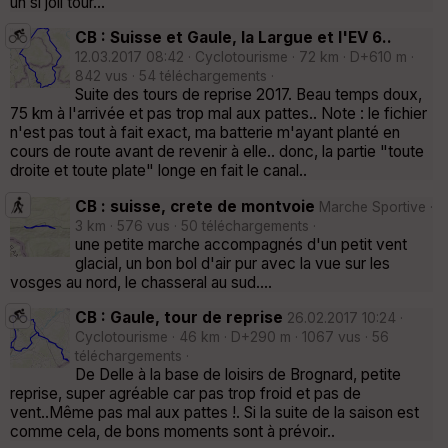
un si joli tour...
CB : Suisse et Gaule, la Largue et l'EV 6..
12.03.2017 08:42 · Cyclotourisme · 72 km · D+610 m ·
842 vus · 54 téléchargements ·
Suite des tours de reprise 2017. Beau temps doux,
75 km à l'arrivée et pas trop mal aux pattes.. Note : le fichier
n'est pas tout à fait exact, ma batterie m'ayant planté en
cours de route avant de revenir à elle.. donc, la partie "toute
droite et toute plate" longe en fait le canal..
CB : suisse, crete de montvoie
Marche Sportive ·
3 km · 576 vus · 50 téléchargements ·
une petite marche accompagnés d'un petit vent
glacial, un bon bol d'air pur avec la vue sur les
vosges au nord, le chasseral au sud....
CB : Gaule, tour de reprise
26.02.2017 10:24 ·
Cyclotourisme · 46 km · D+290 m · 1067 vus · 56
téléchargements ·
De Delle à la base de loisirs de Brognard, petite
reprise, super agréable car pas trop froid et pas de
vent..Même pas mal aux pattes !. Si la suite de la saison est
comme cela, de bons moments sont à prévoir..