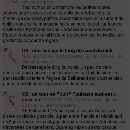
téléchargements ·
Tour sympa en partant par les petites routes
situées entre celle de revel et celle de villefranche. ça
monte, ça descend, parfois assez raide mais on a surtout de
belles vues sur la montagne noire au nord-est et sur toute la
chaine des Pyrénées au sud... waaaaaooooooowwww !!
Retour cool par le canal histoire de tourner les manivelles en
gardant la socquette légère.
CB : decrassage le long du canal du midi
19.05.2021 10:09 · Cyclotourisme · 25 km · 281 vus · 28
téléchargements ·
Décrassage le long du canal. Un peu de vent
contraire pour pousser sur les pédales, ça fait du bien.. Le
petit raidillon derrière l'église de Belberaud est court et bien
pentu, d'habitude je le prends en descente :=)
CB : un tour en "huit" Toulouse sud-est /
nord-est
18.05.2021 11:25 · Cyclotourisme · 45 km ·
622 vus · 35 téléchargements ·
AR Belberaud / Périole par le canal et le plus de
pistes cyclables possible. A part entre Périole et Matabiaud
où l'on retrouve le canal, pas de route à voiture. Attention aux
traversées de carrefours. Quant au naze vu sans casque,