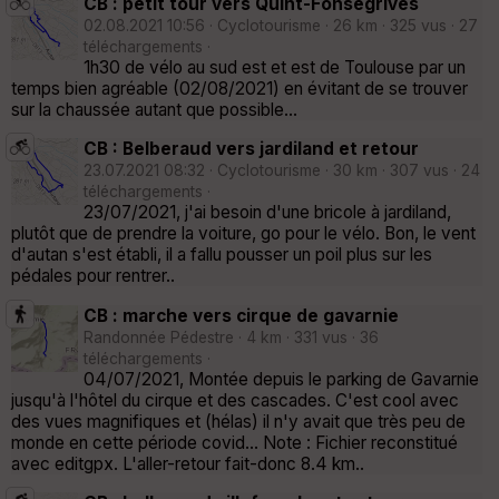
CB : petit tour vers Quint-Fonsegrives
02.08.2021 10:56 · Cyclotourisme · 26 km · 325 vus · 27
téléchargements ·
1h30 de vélo au sud est et est de Toulouse par un
temps bien agréable (02/08/2021) en évitant de se trouver
sur la chaussée autant que possible...
CB : Belberaud vers jardiland et retour
23.07.2021 08:32 · Cyclotourisme · 30 km · 307 vus · 24
téléchargements ·
23/07/2021, j'ai besoin d'une bricole à jardiland,
plutôt que de prendre la voiture, go pour le vélo. Bon, le vent
d'autan s'est établi, il a fallu pousser un poil plus sur les
pédales pour rentrer..
CB : marche vers cirque de gavarnie
Randonnée Pédestre · 4 km · 331 vus · 36
téléchargements ·
04/07/2021, Montée depuis le parking de Gavarnie
jusqu'à l'hôtel du cirque et des cascades. C'est cool avec
des vues magnifiques et (hélas) il n'y avait que très peu de
monde en cette période covid... Note : Fichier reconstitué
avec editgpx. L'aller-retour fait-donc 8.4 km..