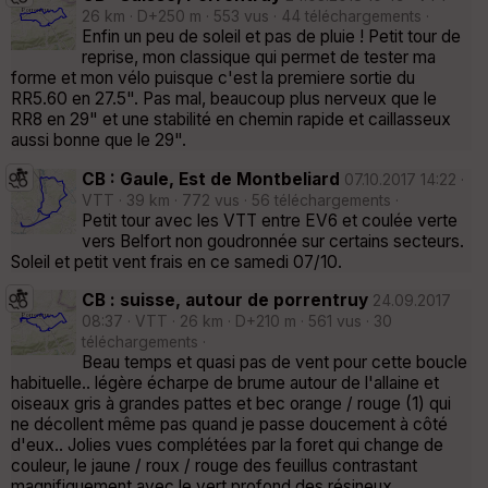
26 km · D+250 m · 553 vus · 44 téléchargements ·
Enfin un peu de soleil et pas de pluie ! Petit tour de
reprise, mon classique qui permet de tester ma
forme et mon vélo puisque c'est la premiere sortie du
RR5.60 en 27.5". Pas mal, beaucoup plus nerveux que le
RR8 en 29" et une stabilité en chemin rapide et caillasseux
aussi bonne que le 29".
CB : Gaule, Est de Montbeliard
07.10.2017 14:22 ·
VTT · 39 km · 772 vus · 56 téléchargements ·
Petit tour avec les VTT entre EV6 et coulée verte
vers Belfort non goudronnée sur certains secteurs.
Soleil et petit vent frais en ce samedi 07/10.
CB : suisse, autour de porrentruy
24.09.2017
08:37 · VTT · 26 km · D+210 m · 561 vus · 30
téléchargements ·
Beau temps et quasi pas de vent pour cette boucle
habituelle.. légère écharpe de brume autour de l'allaine et
oiseaux gris à grandes pattes et bec orange / rouge (1) qui
ne décollent même pas quand je passe doucement à côté
d'eux.. Jolies vues complétées par la foret qui change de
couleur, le jaune / roux / rouge des feuillus contrastant
magnifiquement avec le vert profond des résineux