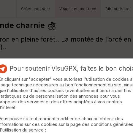
Créer une trace
Visualiser une trace
Bibliothèque
rande charnie
n en pleine forêt.. La montée de Torcé en 
)..
Pour soutenir VisuGPX, faites le bon choi
En cliquant sur "accepter" vous autorisez l'utilisation de cookies à
usage technique nécessaires au bon fonctionnement du site, ainsi
que l'utilisation d'autres cookies (éventuellement tiers) à des fins
statistiques ou de personnalisation des annonces pour vous
proposer des services et des offres adaptées à vos centres
d'interêt.
Vous pouvez à tout moment modifier ce choix ou obtenir des
informations sur ces cookies sur la page des conditions générale
d'utilisation du service :