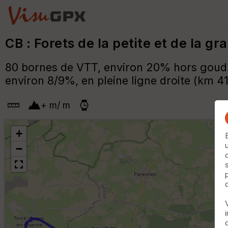
CB : Forets de la petite et de la g
80 bornes de VTT, environ 20% hors goudro
environ 8/9%, en pleine ligne droite (km 41
+
m
/
m
+
−