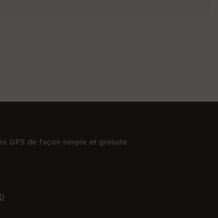
nti
llé
s
S
e
n
s
St
re
et
Vi
res GPS de façon simple et gratuite
e
w
D