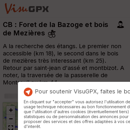
CB : Foret de la Bazoge et bois
de Mezières
A la recherche des étangs. Le premier non
accessible (km 18), le second dans le bois
de mezières très interessant (km 25).
Retour par saint-jean d'assé et montbizot. A
noter, la traversée de la passerelle de
Montreuil au km 44..
Pour soutenir VisuGPX, faites le b
+
m
En cliquant sur "accepter" vous autorisez l'utilisation 
usage technique nécessaires au bon fonctionnement du 
+
que l'utilisation d'autres cookies (éventuellement tiers)
statistiques ou de personnalisation des annonces pour
−
proposer des services et des offres adaptées à vos c
d'interêt.