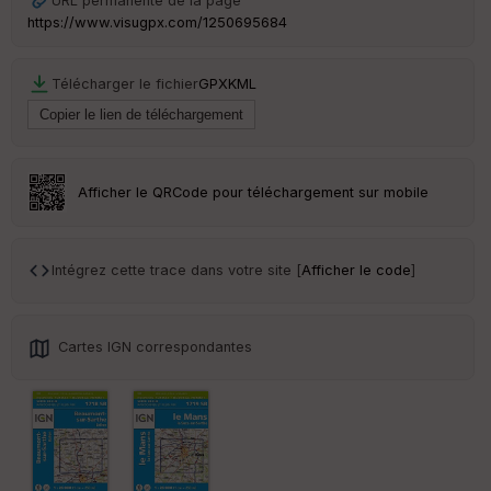
URL permanente de la page
le
https://www.visugpx.com/1250695684
ur
Télécharger le fichier
GPX
KML
Ep
ai
ss
Afficher le QRCode pour téléchargement sur mobile
eu
r
Intégrez cette trace dans votre site [
Afficher le code
]
Tr
an
sp
ar
Cartes IGN correspondantes
en
ce
Po
int
illé
s