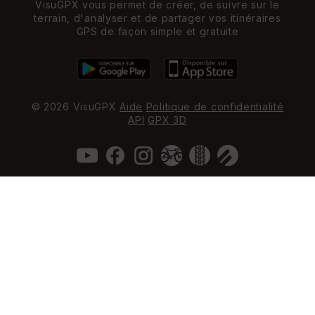
VisuGPX vous permet de créer, de suivre sur le
terrain, d'analyser et de partager vos itinéraires
GPS de façon simple et gratuite
© 2026 VisuGPX
Aide
Politique de confidentialité
API
GPX 3D