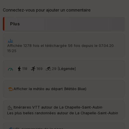
Aff
ic
Connectez-vous pour ajouter un commentaire
he
r
d
Plus
é
p
ar
t
Affichée 1278 fois et téléchargée 56 fois depuis le 07.04.20
15:25
ar
ri
v
é
118
169
29 [
Légende
]
e
Fil
Afficher la météo au départ (Météo Blue)
tr
e
P
OI
Itinéraires VTT autour de
La Chapelle-Saint-Aubin
·
Les plus belles randonnées autour de La Chapelle-Saint-Aubin
C
ou