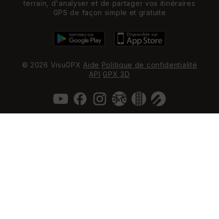
terrain, d'analyser et de partager vos itinéraires
GPS de façon simple et gratuite
© 2026 VisuGPX
Aide
Politique de confidentialité
API
GPX 3D