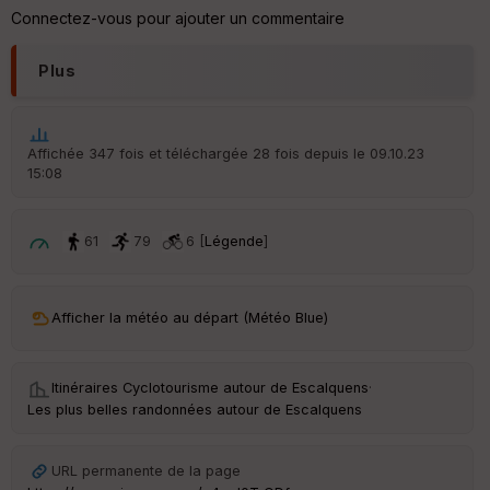
re
Connectez-vous pour ajouter un commentaire
IG
N
Plus
Aff
ic
he
r
Affichée 347 fois et téléchargée 28 fois depuis le 09.10.23
d
15:08
é
p
ar
t
61
79
6 [
Légende
]
ar
ri
v
Afficher la météo au départ (Météo Blue)
é
e
Itinéraires Cyclotourisme autour de
Escalquens
·
C
Les plus belles randonnées autour de Escalquens
ou
le
ur
URL permanente de la page