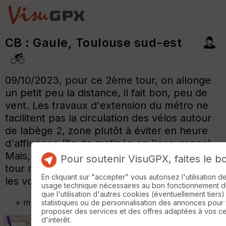
CB : Gaule, Toulouse sud-est
09/10/2023, pour ce 2ème tour, on allonge
un petit peu la distance, il fait bon, peu de
vent. Les travaux d'extension du métro ne
facilitent pas la circulation des vélos autour
de labège 2, zone plutôt à éviter en heure
d'affluence (fin de matinée en l'occurence).
Mais, bon, ça fait du bien et au global, ce
Pour soutenir VisuGPX, faites le b
tour n'emprunte que très peu de route avec
En cliquant sur "accepter" vous autorisez l'utilisation 
les voitures..
usage technique nécessaires au bon fonctionnement du 
que l'utilisation d'autres cookies (éventuellement tiers)
+
m
statistiques ou de personnalisation des annonces pour
proposer des services et des offres adaptées à vos c
d'interêt.