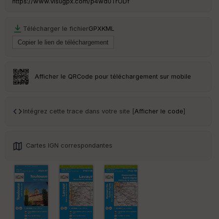
https://www.visugpx.com/p4wd0TrODf
Télécharger le fichier
GPX
KML
Ep
ai
ss
eu
r
Afficher le QRCode pour téléchargement sur mobile
Tr
an
sp
Intégrez cette trace dans votre site [
Afficher le code
]
ar
en
ce
Cartes IGN correspondantes
Po
int
illé
s
S