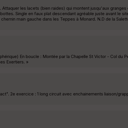
. Attaquer les lacets (bien raides) qui montent jusqu'aux granges 
bottes. Single en faux plat descendant agréable juste avant le sit
 chemin main gauche dans les Teppes à Monard. N.D de la Salett
hérique) En boucle : Montée par la Chapelle St Victor - Col du Pe
es Exertiers. »
tact". 2e exercice : 1 long circuit avec enchainements liaison/gra