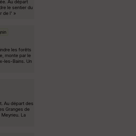
née. Au départ
re le sentier du
 de l' »
gnin
ndre les forêts
ue, monte par le
ix-les-Bains. Un
t. Au départ des
les Granges de
e Meyrieu. La