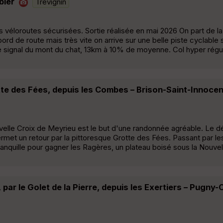
bier
Trévignin
 véloroutes sécurisées. Sortie réalisée en mai 2026 On part de la
n bord de route mais très vite on arrive sur une belle piste cyclabl
e signal du mont du chat, 13km à 10% de moyenne. Col hyper régu
otte des Fées, depuis les Combes – Brison-Saint-Innocen
velle Croix de Meyrieu est le but d'une randonnée agréable. Le d
rmet un retour par la pittoresque Grotte des Fées. Passant par les
nquille pour gagner les Ragères, un plateau boisé sous la Nouvel
 par le Golet de la Pierre, depuis les Exertiers – Pugny