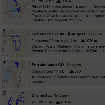
VTT
24 km
990 m
Brison St Innocent prendre la route Le Bachet
Monter le sentier en direction du col de Cham
Traveser Chambottes puis prendre le premier
Carabin jusqu'au point 729. S »
Le Revard 1538m - (Bauges)
Trévignin
Randonnée Pédestre
14 km
1070 m
Départ : Pugny Chatenod (Ancienne gare télép
Revard. Descente par le Golet de la Pierre - L
Entrainement CO
Trévignin
Course à pied
5 km
280 m
1er exercice : 2 boucles très courtes "au con
postes »
Drumettaz
Trévignin
VTT
15 km
620 m