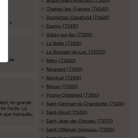
Brison-Saint-Innocent (73100)
Chainaz-les-Frasses (74540)
Drumettaz-Clarafond (73420)
ier. »
Épersy (73410)
Grésy-sur-Aix (73100)
La Biolle (73410)
Le Bourget-du-Lac (73370)
baye de
Méry (73420)
Mognard (73410)
Montcel (73100)
Mouxy (73100)
Pugny-Chatenod (73100)
épit, en grande
Saint-Germain-la-Chambotte (73410)
rès facile. La
Saint-Girod (73410)
 que tranquille,
Saint-Jean-de-Chevelu (73170)
Saint-Offenge-Dessous (73100)