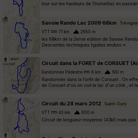
tour sur les hauteurs de Drumettaz en passant 
Savoie Rando Lac 2009 68km
Trévigni
VTT
71 km
2650 m
les 68km de la 2eme edition de Savoie Rando L
Descentes techniques typées enduro »
Circuit dans la FORET de CORSUET (Ai
Randonnée Pédestre
6 km
190 m
Randonnée dans la forêt de Corsuet . On effe
de Corsuet d'où on voit le lac d'un côté , et l
Circuit du 28 mars 2012
Saint-Ours
VTT
43 km
600 m
Circuit de longueur moyenne (43kl) mais pas t