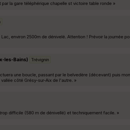
par la gare téléphérique chapelle st victoire table ronde »
n
ac, environ 2500m de dénivelé. Attention ! Prévoir la journée pou
x-les-Bains)
Trévignin
ctuera une boucle, passant par le belvedère (décevant) puis mont
a vallée côté Grésy-sur-Aix de l'autre. »
rop difficile (580 m de dénivellé) et techniquement facile. »