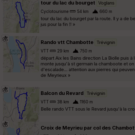
tour du lac du bourget
Voglans
Cyclotourisme
54 km
660 m
tour du lac du bourget par la route. Il y a d
jus pour la fin !! »
Rando vtt Chambotte
Trévignin
VTT
29 km
750 m
départ Aix les Bains direction La Biolle puis à
monte jusqu'à st germain la chamboote et on 
d'escalade... attention aux pierres qui peuven
de Meyrieux »
Balcon du Revard
Trévignin
VTT
38 km
1160 m
Belle rando VTT sous le Revard jusqu'à la cro
Croix de Meyrieu par col des Chambot