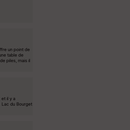
fre un point de
'une table de
e piles, mais il
t il y a
e Lac du Bourget