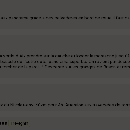
e beaux panorama grace a des belvederes en bord de route il faut g
 la sortie d'Aix prendre sur la gauche et longer la montagne jusqu'à 
bascule de l'autre côté: panorama superbe. On revient par dessou
t tomber de la paroi...! Descente sur les granges de Brison et re
ix du Nivolet-env. 40km pour 4h. Attention aux traversées de torre
tes
Trévignin