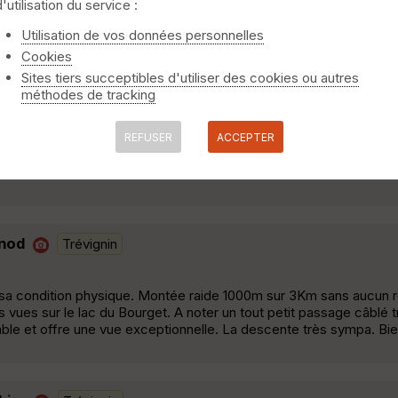
d'utilisation du service :
Utilisation de vos données personnelles
Cookies
 la piscine) 230m Longue rando alternant moitié route, moitié sent
Sites tiers succeptibles d'utiliser des cookies ou autres
méthodes de tracking
REFUSER
ACCEPTER
ains, via le col du Chat. Superbes vues en balcon du côté de l'ab
gnod
Trévignin
r sa condition physique. Montée raide 1000m sur 3Km sans aucun r
s vues sur le lac du Bourget. A noter un tout petit passage câblé t
ble et offre une vue exceptionnelle. La descente très sympa. Bien