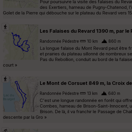
Pour poursuivre la visite des falaises du Reva
des Exertiers, hameau de Pugny-Chatenod, l'it
Golet de la Pierre qui débouche sur le plateau du Revard vers 15
Les Falaises du Revard 1390 m, par le
Randonnée Pédestre
10 km
860 m
La longue falaise du Mont Revard peut être fr
et prairies du plateau sillonné de nombreux se
Pas du Rebollion, conduit au bord de la falais
court »
Le Mont de Corsuet 849 m, la Croix d
Randonnée Pédestre
13 km
640 m
C'est une longue randonnée en forêt qui offr
Combes, hameau de Brison-Saint-Innocent, un
Brison. De là, il va franchir le Passage de Ch
descente par la Gro »