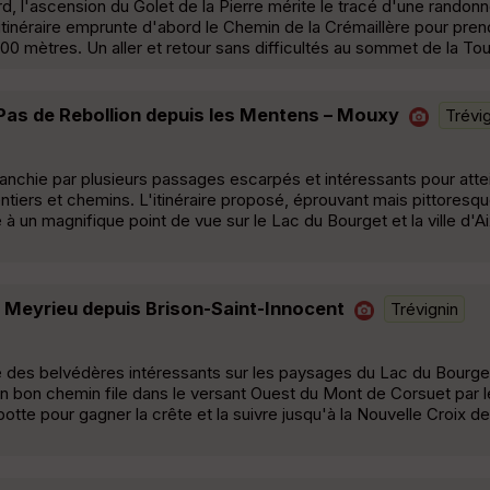
rd, l'ascension du Golet de la Pierre mérite le tracé d'une randon
inéraire emprunte d'abord le Chemin de la Crémaillère pour prend
00 mètres. Un aller et retour sans difficultés au sommet de la Tour
 Pas de Rebollion depuis les Mentens – Mouxy
Trévi
anchie par plusieurs passages escarpés et intéressants pour attei
ntiers et chemins. L'itinéraire proposé, éprouvant mais pittoresq
e à un magnifique point de vue sur le Lac du Bourget et la ville d'A
e Meyrieu depuis Brison-Saint-Innocent
Trévignin
e des belvédères intéressants sur les paysages du Lac du Bourge
 bon chemin file dans le versant Ouest du Mont de Corsuet par 
abotte pour gagner la crête et la suivre jusqu'à la Nouvelle Croix d