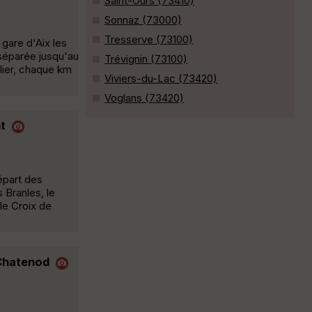
Saint-Ours (73410)
Sonnaz (73000)
Tresserve (73100)
 gare d'Aix les
e séparée jusqu'au
Trévignin (73100)
lier, chaque km
Viviers-du-Lac (73420)
Voglans (73420)
t
épart des
 Branles, le
le Croix de
-Chatenod