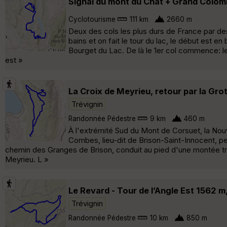
Signal du mont du Chat + Grand Colom
Cyclotourisme
111 km
2660 m
Deux des cols les plus durs de France par des
bains et on fait le tour du lac, le début est e
Bourget du Lac. De là le 1er col commence: l
est »
La Croix de Meyrieu, retour par la Gr
Trévignin
Randonnée Pédestre
9 km
460 m
À l'extrémité Sud du Mont de Corsuet, la Nou
Combes, lieu-dit de Brison-Saint-Innocent, pe
chemin des Granges de Brison, conduit au pied d'une montée tra
Meyrieu. L »
Le Revard - Tour de l’Angle Est 1562 m,
Trévignin
Randonnée Pédestre
10 km
850 m