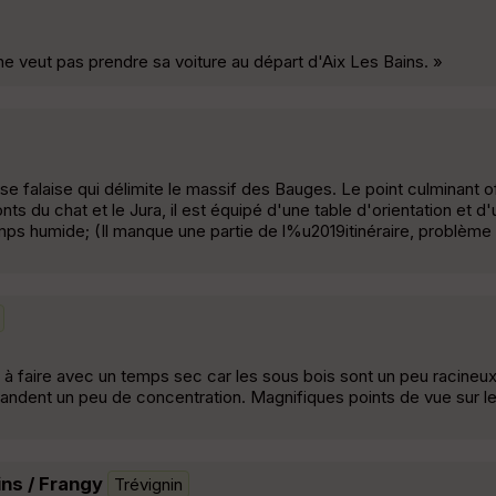
e veut pas prendre sa voiture au départ d'Aix Les Bains. »
 falaise qui délimite le massif des Bauges. Le point culminant of
ts du chat et le Jura, il est équipé d'une table d'orientation et d
mps humide; (Il manque une partie de l%u2019itinéraire, problème d
 faire avec un temps sec car les sous bois sont un peu racineux e
emandent un peu de concentration. Magnifiques points de vue sur l
ins / Frangy
Trévignin