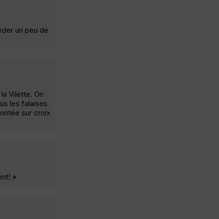
arder un peu de
la Vilette. On
s les falaises
montée sur croix
nt! »