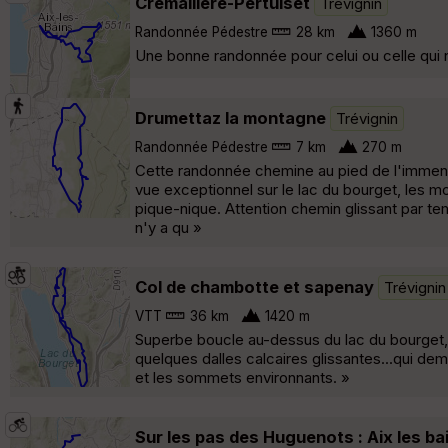
Crémaillère-Pertuiset
Trévignin
Randonnée Pédestre
28 km
1360 m
Une bonne randonnée pour celui ou celle qui n
Drumettaz la montagne
Trévignin
Randonnée Pédestre
7 km
270 m
Cette randonnée chemine au pied de l'immense
vue exceptionnel sur le lac du bourget, les mon
pique-nique. Attention chemin glissant par te
n'y a qu »
Col de chambotte et sapenay
Trévignin
VTT
36 km
1420 m
Superbe boucle au-dessus du lac du bourget, à
quelques dalles calcaires glissantes...qui d
et les sommets environnants. »
Sur les pas des Huguenots : Aix les ba