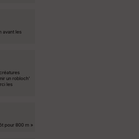
n avant les
 créatures
nir un robloch'
rci les
tôt pour 800 m »