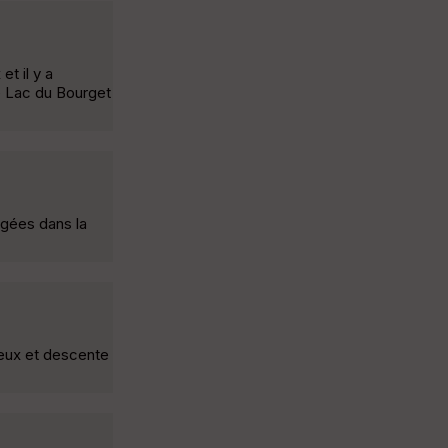
t il y a
e Lac du Bourget
gées dans la
ieux et descente