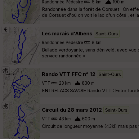
Randonnée Pédestre
6 km
190 m
Randonnée dans la forêt de Corsuet . On effe
de Corsuet d'où on voit le lac d'un côté , et l
Les marais d'Albens
Saint-Ours
Randonnée Pédestre
8 km
Ballade verdoyante, sans dénivelé, avec vue s
service randonnée »
Rando VTT FFC n° 12
Saint-Ours
VTT
23 km
830 m
ENTRELACS SAVOIE Rando VTT : Entre forêts
Circuit du 28 mars 2012
Saint-Ours
VTT
43 km
600 m
Circuit de longueur moyenne (43kl) mais pas t