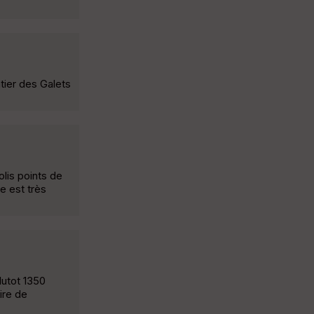
tier des Galets
lis points de
e est très
utot 1350
ire de