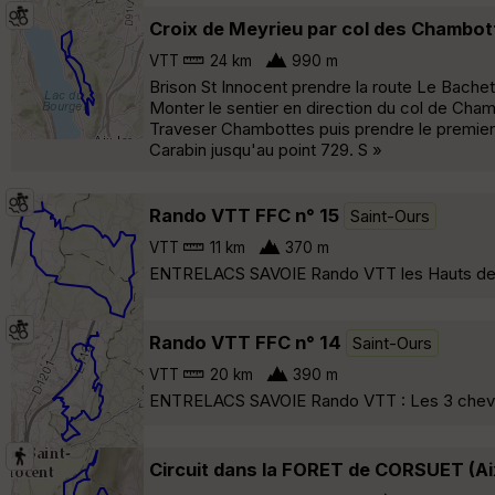
Croix de Meyrieu par col des Chambot
VTT
24 km
990 m
Brison St Innocent prendre la route Le Bachet
Monter le sentier en direction du col de Cham
Traveser Chambottes puis prendre le premier
Carabin jusqu'au point 729. S »
Rando VTT FFC n° 15
Saint-Ours
VTT
11 km
370 m
ENTRELACS SAVOIE Rando VTT les Hauts de
Rando VTT FFC n° 14
Saint-Ours
VTT
20 km
390 m
ENTRELACS SAVOIE Rando VTT : Les 3 chevr
Circuit dans la FORET de CORSUET (Ai