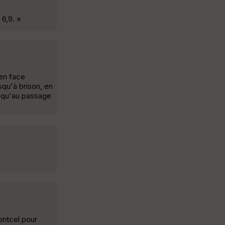
 6,9. »
 en face
squ'à brison, en
usqu'au passage
ontcel pour