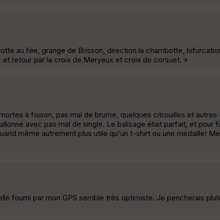
otte au fée, grange de Brisson, direction la chambotte, bifurcatio
) et retour par la croix de Meryeux et croix de corsuet. »
mortes à foison, pas mal de brume, quelques citrouilles et autres
lonné avec pas mal de single. Le balisage était parfait, et pour fi
t quand même autrement plus utile qu'un t-shirt ou une médaille! Me
ellé fourni par mon GPS semble très optimiste. Je pencherais plu