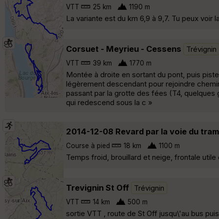
VTT
25 km
1190 m
La variante est du km 6,9 à 9,7. Tu peux voir l
Corsuet - Meyrieu - Cessens
Trévignin
VTT
39 km
1770 m
Montée à droite en sortant du pont, puis pist
légèrement descendant pour rejoindre chemin 
passant par la grotte des fées (T4, quelques
qui redescend sous la c »
2014-12-08 Revard par la voie du tram
Course à pied
18 km
1100 m
Temps froid, brouillard et neige, frontale util
Trevignin St Off
Trévignin
VTT
14 km
500 m
sortie VTT , route de St Off jusqu\'au bus p