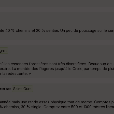
ute 40 % chemins et 20 % sentier. Un peu de poussage sur le sen
gnin
ù les essences forestières sont très diversifiées. Beaucoup de jo
néraire. La montée des Ragères jusqu'à le Croix, par temps de plui
r la redescente. »
averse
Saint-Ours
'année mais une rando assez physique tout de meme. Comptez pl
 % chemins, 30 % single. Comptez entre 500 et 1000 mètres linéa