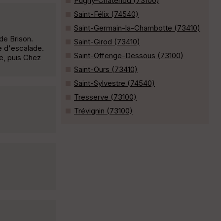
Pugny-Chatenod (73100)
Saint-Félix (74540)
Saint-Germain-la-Chambotte (73410)
de Brison.
Saint-Girod (73410)
e d'escalade.
Saint-Offenge-Dessous (73100)
e, puis Chez
Saint-Ours (73410)
Saint-Sylvestre (74540)
Tresserve (73100)
Trévignin (73100)