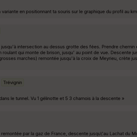
a variante en positionnant ta souris sur le graphique du profil au km
e jusqu'à intersection au dessus grotte des fées. Prendre chemin
roulant qui monte de brison, jusqu' au point de vue. Descente ju
 grosses marches) remontée jusqu'à la croix de Meyrieu, crète j
Trévignin
e dans le tunnel. Vu 1 gélinotte et 5 3 chamois à la descente »
uis remontée par la gaz de France, descente jusqu\'au Lachat du M