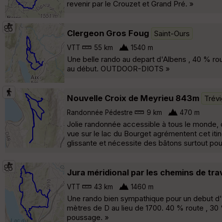
revenir par le Crouzet et Grand Pré. »
Clergeon Gros Foug
Saint-Ours
VTT
55 km
1540 m
Une belle rando au depart d'Albens , 40 % ro
au début. OUTDOOR-DIOTS »
Nouvelle Croix de Meyrieu 843m
Trévi
Randonnée Pédestre
9 km
470 m
Jolie randonnée accessible à tous le monde, o
vue sur le lac du Bourget agrémentent cet iti
glissante et nécessite des bâtons surtout pou
Jura méridional par les chemins de tr
VTT
43 km
1460 m
Une rando bien sympathique pour un debut d
mètres de D au lieu de 1700. 40 % route , 30
poussage. »