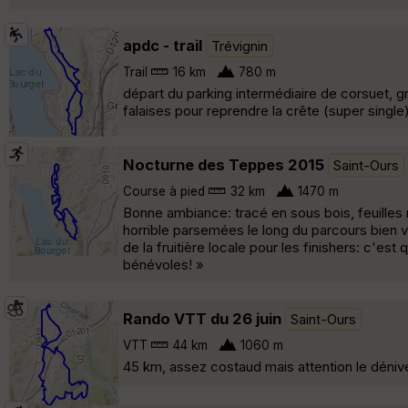
apdc - trail
Trévignin
Trail
16 km
780 m
départ du parking intermédiaire de corsuet, gr
falaises pour reprendre la crête (super single
Nocturne des Teppes 2015
Saint-Ours
Course à pied
32 km
1470 m
Bonne ambiance: tracé en sous bois, feuilles 
horrible parsemées le long du parcours bien val
de la fruitière locale pour les finishers: c'es
bénévoles! »
Rando VTT du 26 juin
Saint-Ours
VTT
44 km
1060 m
45 km, assez costaud mais attention le déniv