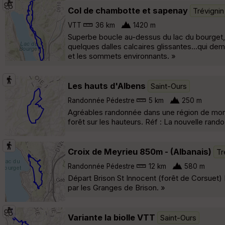
Col de chambotte et sapenay
Trévignin
VTT
36 km
1420 m
Superbe boucle au-dessus du lac du bourget, à
quelques dalles calcaires glissantes...qui d
et les sommets environnants. »
Les hauts d'Albens
Saint-Ours
Randonnée Pédestre
5 km
250 m
Agréables randonnée dans une région de mon
forêt sur les hauteurs. Réf : La nouvelle rand
Croix de Meyrieu 850m - (Albanais)
Tr
Randonnée Pédestre
12 km
580 m
Départ Brison St Innocent (forêt de Corsuet)
par les Granges de Brison. »
Variante la biolle VTT
Saint-Ours