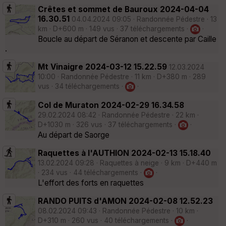
Crêtes et sommet de Bauroux 2024-04-04
16.30.51
04.04.2024 09:05 · Randonnée Pédestre · 13
km · D+600 m · 149 vus · 37 téléchargements ·
·
Boucle au départ de Séranon et descente par Caille
.
Mt Vinaigre 2024-03-12 15.22.59
12.03.2024
10:00 · Randonnée Pédestre · 11 km · D+380 m · 289
vus · 34 téléchargements ·
·
Col de Muraton 2024-02-29 16.34.58
29.02.2024 08:42 · Randonnée Pédestre · 22 km ·
D+1030 m · 326 vus · 37 téléchargements ·
·
Au départ de Saorge
Raquettes à l'AUTHION 2024-02-13 15.18.40
13.02.2024 09:28 · Raquettes à neige · 9 km · D+440 m
· 234 vus · 44 téléchargements ·
·
L'effort des forts en raquettes
RANDO PUITS d'AMON 2024-02-08 12.52.23
08.02.2024 09:43 · Randonnée Pédestre · 10 km ·
D+310 m · 260 vus · 40 téléchargements ·
·