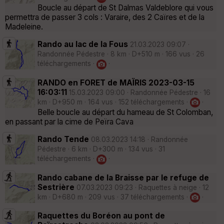
Boucle au départ de St Dalmas Valdeblore qui vous
permettra de passer 3 cols : Varaire, des 2 Caïres et de la
Madeleine.
Rando au lac de la Fous
21.03.2023 09:07 ·
Randonnée Pédestre · 8 km · D+510 m · 166 vus · 26
téléchargements ·
·
RANDO en FORET de MAÏRIS 2023-03-15
16:03:11
15.03.2023 09:00 · Randonnée Pédestre · 16
km · D+950 m · 164 vus · 152 téléchargements ·
·
Belle boucle au départ du hameau de St Colomban,
en passant par la cime de Peïra Cava
Rando Tende
08.03.2023 14:18 · Randonnée
Pédestre · 6 km · D+300 m · 134 vus · 31
téléchargements ·
·
Rando cabane de la Braisse par le refuge de
Sestrière
07.03.2023 09:23 · Raquettes à neige · 12
km · D+680 m · 209 vus · 37 téléchargements ·
·
Raquettes du Boréon au pont de