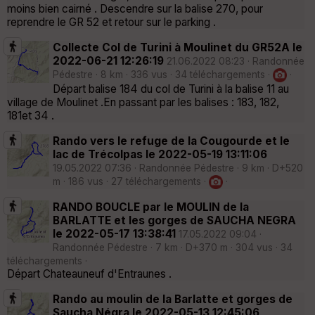
moins bien cairné . Descendre sur la balise 270, pour
reprendre le GR 52 et retour sur le parking .
Collecte Col de Turini à Moulinet du GR52A le
2022-06-21 12:26:19
21.06.2022 08:23 · Randonnée
Pédestre · 8 km · 336 vus · 34 téléchargements ·
·
Départ balise 184 du col de Turini à la balise 11 au
village de Moulinet .En passant par les balises : 183, 182,
181et 34 .
Rando vers le refuge de la Cougourde et le
lac de Trécolpas le 2022-05-19 13:11:06
19.05.2022 07:36 · Randonnée Pédestre · 9 km · D+520
m · 186 vus · 27 téléchargements ·
·
RANDO BOUCLE par le MOULIN de la
BARLATTE et les gorges de SAUCHA NEGRA
le 2022-05-17 13:38:41
17.05.2022 09:04 ·
Randonnée Pédestre · 7 km · D+370 m · 304 vus · 34
téléchargements ·
Départ Chateauneuf d'Entraunes .
Rando au moulin de la Barlatte et gorges de
Saucha Négra le 2022-05-13 12:45:06