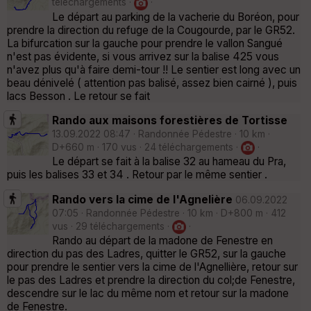
téléchargements ·
·
Le départ au parking de la vacherie du Boréon, pour
prendre la direction du refuge de la Cougourde, par le GR52.
La bifurcation sur la gauche pour prendre le vallon Sangué
n'est pas évidente, si vous arrivez sur la balise 425 vous
n'avez plus qu'à faire demi-tour !! Le sentier est long avec un
beau dénivelé ( attention pas balisé, assez bien cairné ), puis
lacs Besson . Le retour se fait
Rando aux maisons forestières de Tortisse
13.09.2022 08:47 · Randonnée Pédestre · 10 km ·
D+660 m · 170 vus · 24 téléchargements ·
·
Le départ se fait à la balise 32 au hameau du Pra,
puis les balises 33 et 34 . Retour par le même sentier .
Rando vers la cime de l'Agnelière
06.09.2022
07:05 · Randonnée Pédestre · 10 km · D+800 m · 412
vus · 29 téléchargements ·
·
Rando au départ de la madone de Fenestre en
direction du pas des Ladres, quitter le GR52, sur la gauche
pour prendre le sentier vers la cime de l'Agnellière, retour sur
le pas des Ladres et prendre la direction du col;de Fenestre,
descendre sur le lac du même nom et retour sur la madone
de Fenestre.