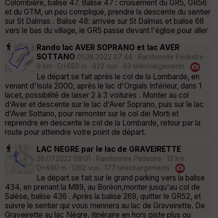
Colombière, balise 47. Balise 47 : croisement du GR5, GR56
et du GTM, un peu compliqué, prendre la descente du sentier
sur St Dalmas . Balise 48: arrivée sur St Dalmas et balise 68
vers le bas du village, le GR5 passe devant l'église pour aller
Rando lac AVER SOPRANO et lac AVER
SOTTANO
01.08.2022 07:44 · Randonnée Pédestre ·
9 km · D+650 m · 922 vus · 93 téléchargements ·
·
Le départ se fait après le col de la Lombarde, en
venant d'Isola 2000, après le lac d'Orgials Inférieur, dans 1
lacet, possibilité de laiser 2 à 3 voitures . Monter au col
d'Aver et descente sur le lac d'Aver Soprano, puis sur le lac
d'Aver Sottano, pour remonter sur le col dei Morti et
reprendre en descente le col de la Lombarde, retour par la
route pour atteindre votre point de départ.
LAC NEGRE par le lac de GRAVEIRETTE
26.07.2022 09:01 · Randonnée Pédestre · 13 km ·
D+690 m · 1262 vus · 177 téléchargements ·
·
Le départ se fait sur le grand parking vers la balise
434, en prenant la M89, au Boréon,monter jusqu'au col de
Salèse, balise 436 . Après la balise 269, quitter le GR52, et
suivre le sentier qui vous mennera au lac de Graveirette. De
Graveirette au lac Nègre, itinéraire en hors piste plus ou