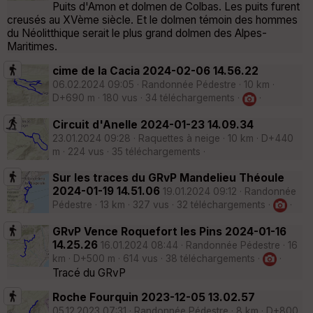
Puits d'Amon et dolmen de Colbas. Les puits furent
creusés au XVème siècle. Et le dolmen témoin des hommes
du Néolitthique serait le plus grand dolmen des Alpes-
Maritimes.
cime de la Cacia 2024-02-06 14.56.22
06.02.2024 09:05 · Randonnée Pédestre · 10 km ·
D+690 m · 180 vus · 34 téléchargements ·
·
Circuit d'Anelle 2024-01-23 14.09.34
23.01.2024 09:28 · Raquettes à neige · 10 km · D+440
m · 224 vus · 35 téléchargements ·
Sur les traces du GRvP Mandelieu Théoule
2024-01-19 14.51.06
19.01.2024 09:12 · Randonnée
Pédestre · 13 km · 327 vus · 32 téléchargements ·
·
GRvP Vence Roquefort les Pins 2024-01-16
14.25.26
16.01.2024 08:44 · Randonnée Pédestre · 16
km · D+500 m · 614 vus · 38 téléchargements ·
·
Tracé du GRvP
Roche Fourquin 2023-12-05 13.02.57
05.12.2023 07:31 · Randonnée Pédestre · 8 km · D+800