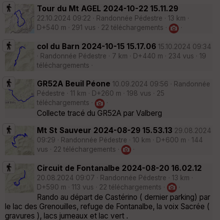
Tour du Mt AGEL 2024-10-22 15.11.29
22.10.2024 09:22 · Randonnée Pédestre · 13 km ·
D+540 m · 291 vus · 22 téléchargements ·
·
col du Barn 2024-10-15 15.17.06
15.10.2024 09:34
· Randonnée Pédestre · 7 km · D+440 m · 234 vus · 19
téléchargements ·
GR52A Beuil Péone
10.09.2024 09:56 · Randonnée
Pédestre · 11 km · D+260 m · 198 vus · 25
téléchargements ·
·
Collecte tracé du GR52A par Valberg
Mt St Sauveur 2024-08-29 15.53.13
29.08.2024
09:29 · Randonnée Pédestre · 10 km · D+600 m · 144
vus · 22 téléchargements ·
·
Circuit de Fontanalbe 2024-08-20 16.02.12
20.08.2024 09:07 · Randonnée Pédestre · 13 km ·
D+590 m · 113 vus · 22 téléchargements ·
·
Rando au départ de Castérino ( dernier parking) par
le lac des Grenouilles, refuge de Fontanalbe, la voix Sacrée (
gravures ), lacs jumeaux et lac vert .