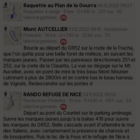
Raquette au Plan de la Gourra
06.12.2022 09:27 ·
Raquettes à neige · 11 km · D+410 m · 221 vus · 30
téléchargements ·
·
Mont AUTCELLIER
01.12.2022 09:15 · Randonnée
Pédestre · 14 km · D+790 m · 2546 vus · 70
téléchargements ·
·
Boucle au départ du GR52 sur la route de la Fracha,
que l'on quitte pour une belle foret de mélèze, en suivant les
marques jaunes. Passer par les panneaux directionnels 251 et
252, sur la crete de la Clauetta. La vue se dégage sur le Mt
Aucellier, avec en point de mire le très beau Mont Mounier
culminant à plus de 2800m et en contre bas le beau hameau
de Vignols. Redescendre sur les portes d
RANDO REFUGE DE NICE
24.11.2022 08:55 ·
Randonnée Pédestre · 10 km · D+530 m · 587 vus · 34
téléchargements ·
·
Départ au pont du Countet sur le parking aménagé.
Suivre les marques jaunes jusqu'à la balise 416 pour suivre
les marques du GR52. Belle cascade avant d'atteindre le mur
des Italiens, avec certainement la présence de chamois et
de bouquetins. Puis le lac de la Fous et le refuge de Nice à