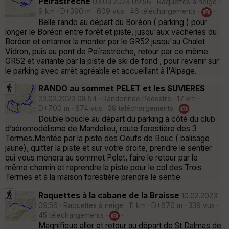
Peïrastreche
03.03.2023 09:56 · Raquettes à neige ·
9 km · D+390 m · 609 vus · 46 téléchargements ·
·
Belle rando au départ du Boréon ( parking ) pour
longer le Boréon entre forêt et piste, jusqu'aux vacheries du
Boréon et entamer la monter par le GR52 jusqu'au Chalet
Vidron, puis au pont de Peïrastrèche, retour par ce même
GR52 et variante par la piste de ski de fond , pour revenir sur
le parking avec arrêt agréable et accueillant à l'Alpage.
RANDO au sommet PELET et les SUVIERES
23.02.2023 08:54 · Randonnée Pédestre · 17 km ·
D+700 m · 674 vus · 39 téléchargements ·
·
Double boucle au départ du parking à côté du club
d’aéromodélisme de Mandelieu, route forestière des 3
Termes.Montée par la piste des Oeufs de Bouc ( balisage
jaune), quitter la piste et sur votre droite, prendre le sentier
qui vous mènera au sommet Pelet, faire le retour par le
même chemin et reprendre la piste pour le col des Trois
Termes et à la maison forestière prendre le sentie
Raquettes à la cabane de la Braisse
10.02.2023
09:56 · Raquettes à neige · 11 km · D+670 m · 339 vus ·
45 téléchargements ·
·
Magnifique aller et retour au départ de St Dalmas de