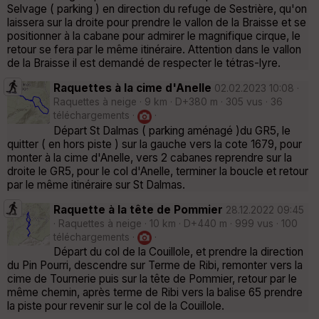
Selvage ( parking ) en direction du refuge de Sestrière, qu'on
laissera sur la droite pour prendre le vallon de la Braisse et se
positionner à la cabane pour admirer le magnifique cirque, le
retour se fera par le même itinéraire. Attention dans le vallon
de la Braisse il est demandé de respecter le tétras-lyre.
Raquettes à la cime d'Anelle
02.02.2023 10:08 ·
Raquettes à neige · 9 km · D+380 m · 305 vus · 36
téléchargements ·
·
Départ St Dalmas ( parking aménagé )du GR5, le
quitter ( en hors piste ) sur la gauche vers la cote 1679, pour
monter à la cime d'Anelle, vers 2 cabanes reprendre sur la
droite le GR5, pour le col d'Anelle, terminer la boucle et retour
par le même itinéraire sur St Dalmas.
Raquette à la tête de Pommier
28.12.2022 09:45
· Raquettes à neige · 10 km · D+440 m · 999 vus · 100
téléchargements ·
·
Départ du col de la Couillole, et prendre la direction
du Pin Pourri, descendre sur Terme de Ribi, remonter vers la
cime de Tournerie puis sur la tête de Pommier, retour par le
même chemin, après terme de Ribi vers la balise 65 prendre
la piste pour revenir sur le col de la Couillole.