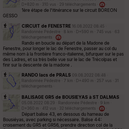
D+820 m · 310 vus · 29 téléchargements ·
·
1ère étape de l'itinérance sur le circuit BOREON
GESSO
CIRCUIT de FENESTRE
16.08.2022 08:45 ·
Randonnée Pédestre · 8 km · D+590 m · 745 vus · 63
téléchargements ·
·
Rando en boucle au départ de la Madone de
Fenestre, pour longer le lac de Fenestre, passer au col du
même nom à la frontière franco-italienne, bifurquer sur le pas
des Ladres, et sa très belle vue sur le lac de Trécolpas et
finir sur la descente de la madone .
RANDO lacs de PRALS
09.08.2022 08:48 ·
Randonnée Pédestre · 7 km · D+490 m · 257 vus · 31
téléchargements ·
BALISAGE GR5 de BOUSIEYAS à ST DALMAS
05.08.2022 08:29 · Randonnée Pédestre · 9 km ·
D+360 m · 412 vus · 32 téléchargements ·
·
Départ balise 43, en dessous du hameau de
Bousiéyas, avec parking si nécessaire. Balise 44:
croisement du GR5 et GR56, prendre direction col de la