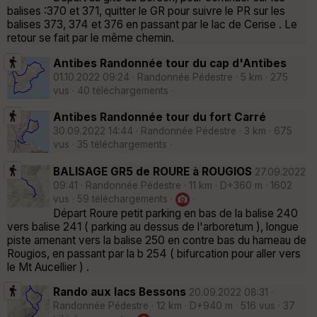
balises :370 et 371, quitter le GR pour suivre le PR sur les
balises 373, 374 et 376 en passant par le lac de Cerise . Le
retour se fait par le même chemin.
Antibes Randonnée tour du cap d'Antibes
01.10.2022 09:24 · Randonnée Pédestre · 5 km · 275
vus · 40 téléchargements ·
Antibes Randonnée tour du fort Carré
30.09.2022 14:44 · Randonnée Pédestre · 3 km · 675
vus · 35 téléchargements ·
BALISAGE GR5 de ROURE à ROUGIOS
27.09.2022
09:41 · Randonnée Pédestre · 11 km · D+360 m · 1602
vus · 59 téléchargements ·
·
Départ Roure petit parking en bas de la balise 240
vers balise 241 ( parking au dessus de l'arboretum ), longue
piste amenant vers la balise 250 en contre bas du hameau de
Rougios, en passant par la b 254 ( bifurcation pour aller vers
le Mt Aucellier ) .
Rando aux lacs Bessons
20.09.2022 08:31 ·
Randonnée Pédestre · 12 km · D+940 m · 516 vus · 37