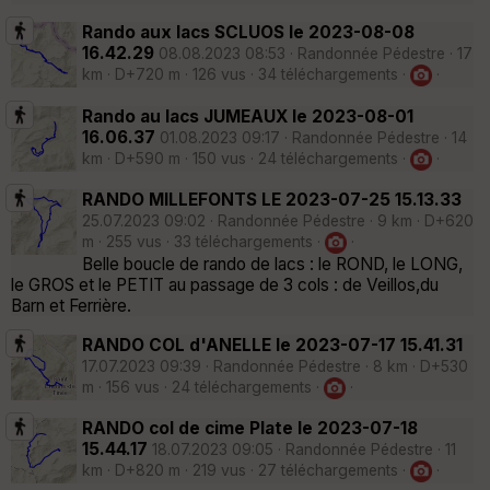
Rando aux lacs SCLUOS le 2023-08-08
16.42.29
08.08.2023 08:53 · Randonnée Pédestre · 17
km · D+720 m · 126 vus · 34 téléchargements ·
·
Rando au lacs JUMEAUX le 2023-08-01
16.06.37
01.08.2023 09:17 · Randonnée Pédestre · 14
km · D+590 m · 150 vus · 24 téléchargements ·
·
RANDO MILLEFONTS LE 2023-07-25 15.13.33
25.07.2023 09:02 · Randonnée Pédestre · 9 km · D+620
m · 255 vus · 33 téléchargements ·
·
Belle boucle de rando de lacs : le ROND, le LONG,
le GROS et le PETIT au passage de 3 cols : de Veillos,du
Barn et Ferrière.
RANDO COL d'ANELLE le 2023-07-17 15.41.31
17.07.2023 09:39 · Randonnée Pédestre · 8 km · D+530
m · 156 vus · 24 téléchargements ·
·
RANDO col de cime Plate le 2023-07-18
15.44.17
18.07.2023 09:05 · Randonnée Pédestre · 11
km · D+820 m · 219 vus · 27 téléchargements ·
·