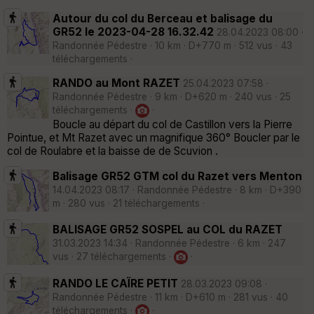
Autour du col du Berceau et balisage du
GR52 le 2023-04-28 16.32.42
28.04.2023 08:00 ·
Randonnée Pédestre · 10 km · D+770 m · 512 vus · 43
téléchargements ·
RANDO au Mont RAZET
25.04.2023 07:58 ·
Randonnée Pédestre · 9 km · D+620 m · 240 vus · 25
téléchargements ·
·
Boucle au départ du col de Castillon vers la Pierre
Pointue, et Mt Razet avec un magnifique 360° Boucler par le
col de Roulabre et la baisse de de Scuvion .
Balisage GR52 GTM col du Razet vers Menton
14.04.2023 08:17 · Randonnée Pédestre · 8 km · D+390
m · 280 vus · 21 téléchargements ·
BALISAGE GR52 SOSPEL au COL du RAZET
31.03.2023 14:34 · Randonnée Pédestre · 6 km · 247
vus · 27 téléchargements ·
·
RANDO LE CAÏRE PETIT
28.03.2023 09:08 ·
Randonnée Pédestre · 11 km · D+610 m · 281 vus · 40
téléchargements ·
·