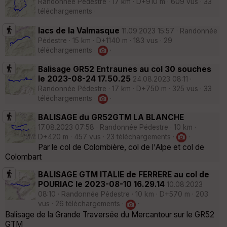
Randonnée Pédestre · 17 km · D+910 m · 609 vus · 33
téléchargements ·
lacs de la Valmasque
11.09.2023 15:57 · Randonnée
Pédestre · 15 km · D+1140 m · 183 vus · 29
téléchargements ·
·
Balisage GR52 Entraunes au col 30 souches
le 2023-08-24 17.50.25
24.08.2023 08:11 ·
Randonnée Pédestre · 17 km · D+750 m · 325 vus · 33
téléchargements ·
·
BALISAGE du GR52GTM LA BLANCHE
17.08.2023 07:58 · Randonnée Pédestre · 10 km ·
D+420 m · 457 vus · 23 téléchargements ·
·
Par le col de Colombière, col de l'Alpe et col de
Colombart
BALISAGE GTM ITALIE de FERRERE au col de
POURIAC le 2023-08-10 16.29.14
10.08.2023
08:10 · Randonnée Pédestre · 10 km · D+570 m · 203
vus · 26 téléchargements ·
·
Balisage de la Grande Traversée du Mercantour sur le GR52
GTM