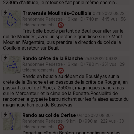
2230m d'altitude, le retour se fait par le même chemin .
Traversée Moulinés-Couillole
02.11.2022 08:22 ·
Randonnée Pédestre · 16 km · D+740 m · 445 vus · 58
téléchargements ·
·
Très belle boucle partant de Beuil pour aller sur le
col de Moulinés, avec un spectacle grandiose sur le Mont
Mounier, l'Argentéra, puis prendre la direction du col de la
Couillole et retour sur Beuil.
Rando crête de la Blanche
25.10.2022 09:02 ·
Randonnée Pédestre · 16 km · D+780 m · 351 vus · 29
téléchargements ·
·
Rando en boucle au départ de Bousiéyas sur la
crête de la Blanche et en dessous de la crête de Rougne, en
passant au col de l'Alpe, à 2590m, magnifiques panoramas
sur le Mercantour et la cime de la Bonette.Possibilité de
rencontrer le gypaète barbu nichant sur les falaises autour du
magnifique hameau de Bousiéyas.
Rando au col de Cerise
04.10.2022 08:30 ·
Randonnée Pédestre · 9 km · D+990 m · 222 vus · 30
téléchargements ·
·
Départ au gîte du Boréon, pour continuer sur les