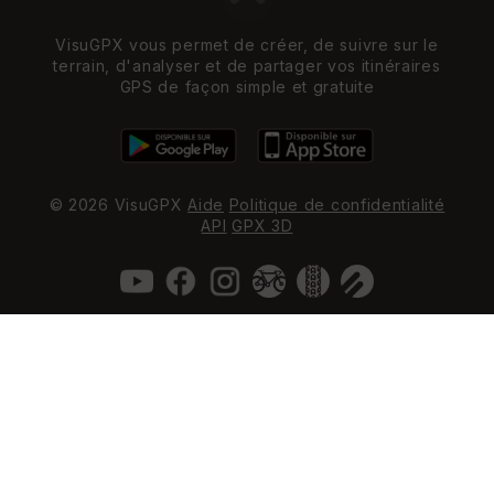
VisuGPX vous permet de créer, de suivre sur le
terrain, d'analyser et de partager vos itinéraires
GPS de façon simple et gratuite
© 2026 VisuGPX
Aide
Politique de confidentialité
API
GPX 3D