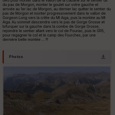
GR5 pour monter dans le vallon de la Cabane sur le sentier dit
re
du pas de Morgon, monter le goulet sur votre gauche et
IG
arrivée au 1er lac de Morgon, au dernier lac quitter le sentier du
N
pas de Morgon et monter progressivement dans le vallon de
Gorgeon Long vers la crête du Mt Aiga, puis la montée au Mt
Aff
Aiga. Au sommet descendre vers le pas de Gorge Grosse et
ic
bifurquer sur la gauche dans la combe de Gorge Grosse,
he
rejoindre le sentier allant vers le col de Pouriac, puis le GR5,
r
pour regagner le col et le camp des Fourches, par une
d
dernière belle montée .... !!!
é
p
ar
t
Photos
ar
ri
v
é
e
Fil
tr
e
P
OI