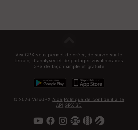
VisuGPX vous permet de créer, de suivre sur le
terrain, d'analyser et de partager vos itinéraires
GPS de façon simple et gratuite
© 2026 VisuGPX
Aide
Politique de confidentialité
API
GPX 3D