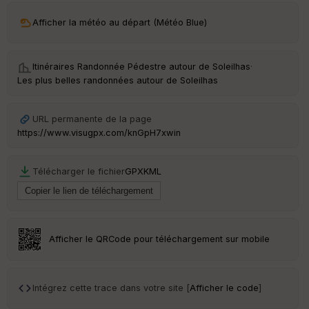
ar
Afficher la météo au départ (Météo Blue)
ri
v
é
e
Itinéraires Randonnée Pédestre autour de
Soleilhas
·
Les plus belles randonnées autour de Soleilhas
C
ou
le
URL permanente de la page
ur
https://www.visugpx.com/knGpH7xwin
Télécharger le fichier
GPX
KML
Ep
ai
ss
eu
r
Afficher le QRCode pour téléchargement sur mobile
Tr
an
Intégrez cette trace dans votre site [
Afficher le code
]
sp