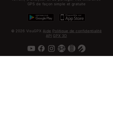
GPS de façon simple et gratuite
© 2026 VisuGPX
Aide
Politique de confidentialité
API
GPX 3D