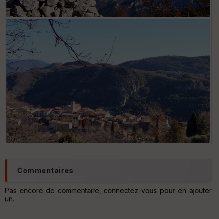
Ep
ai
ss
eu
r
Tr
an
sp
ar
en
ce
Po
int
illé
Commentaires
s
Pas encore de commentaire, connectez-vous pour en ajouter
un.
S
e
n