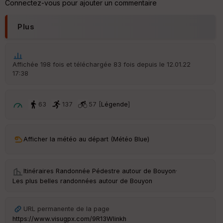
Connectez-vous pour ajouter un commentaire
s
Plus
St
re
et
Vi
Affichée 198 fois et téléchargée 83 fois depuis le 12.01.22
e
17:38
w
63
137
57 [
Légende
]
Afficher la météo au départ (Météo Blue)
Itinéraires Randonnée Pédestre autour de
Bouyon
·
Les plus belles randonnées autour de Bouyon
URL permanente de la page
https://www.visugpx.com/9R13WIinkh