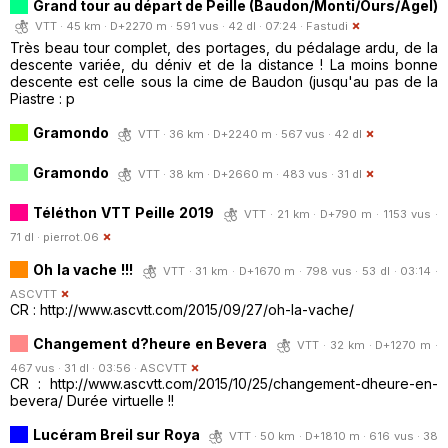
Grand tour au départ de Peille (Baudon/Monti/Ours/Agel)
VTT · 45 km · D+2270 m · 591 vus · 42 dl · 07:24 ·
Fastudi
Très beau tour complet, des portages, du pédalage ardu, de la
descente variée, du déniv et de la distance ! La moins bonne
descente est celle sous la cime de Baudon (jusqu'au pas de la
Piastre : p
Gramondo
VTT · 36 km · D+2240 m · 567 vus · 42 dl
Gramondo
VTT · 38 km · D+2660 m · 483 vus · 31 dl
Téléthon VTT Peille 2019
VTT · 21 km · D+790 m · 1153 vus ·
71 dl ·
pierrot.06
Oh la vache !!!
VTT · 31 km · D+1670 m · 798 vus · 53 dl · 03:14 ·
ASCVTT
CR : http://www.ascvtt.com/2015/09/27/oh-la-vache/
Changement d?heure en Bevera
VTT · 32 km · D+1270 m ·
467 vus · 31 dl · 03:56 ·
ASCVTT
CR : http://www.ascvtt.com/2015/10/25/changement-dheure-en-
bevera/ Durée virtuelle !!
Lucéram Breil sur Roya
VTT · 50 km · D+1810 m · 616 vus · 38