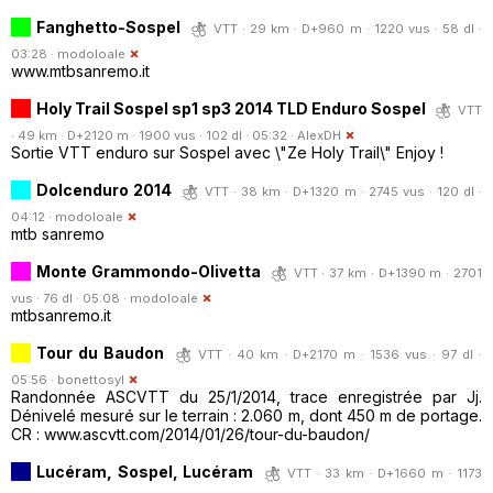
Fanghetto-Sospel
VTT · 29 km · D+960 m · 1220 vus · 58 dl ·
03:28 ·
modoloale
www.mtbsanremo.it
Holy Trail Sospel sp1 sp3 2014 TLD Enduro Sospel
VTT
· 49 km · D+2120 m · 1900 vus · 102 dl · 05:32 ·
AlexDH
Sortie VTT enduro sur Sospel avec \"Ze Holy Trail\" Enjoy !
Dolcenduro 2014
VTT · 38 km · D+1320 m · 2745 vus · 120 dl ·
04:12 ·
modoloale
mtb sanremo
Monte Grammondo-Olivetta
VTT · 37 km · D+1390 m · 2701
vus · 76 dl · 05:08 ·
modoloale
mtbsanremo.it
Tour du Baudon
VTT · 40 km · D+2170 m · 1536 vus · 97 dl ·
05:56 ·
bonettosyl
Randonnée ASCVTT du 25/1/2014, trace enregistrée par Jj.
Dénivelé mesuré sur le terrain : 2.060 m, dont 450 m de portage.
CR : www.ascvtt.com/2014/01/26/tour-du-baudon/
Lucéram, Sospel, Lucéram
VTT · 33 km · D+1660 m · 1173