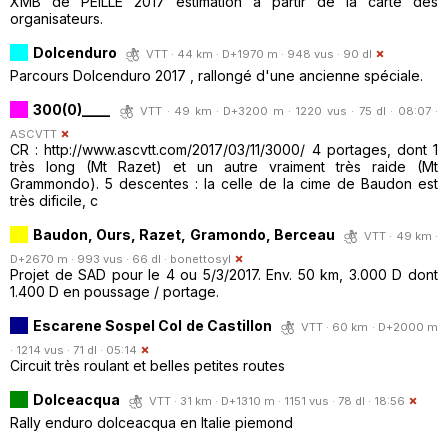
XMB de PEILLE 2017 estimation à partir de la carte des
organisateurs.
Dolcenduro
VTT · 44 km · D+1970 m · 948 vus · 90 dl
Parcours Dolcenduro 2017 , rallongé d'une ancienne spéciale.
300(0)____
VTT · 49 km · D+3200 m · 1220 vus · 75 dl · 08:07 ·
ASCVTT
CR : http://www.ascvtt.com/2017/03/11/3000/ 4 portages, dont 1
très long (Mt Razet) et un autre vraiment très raide (Mt
Grammondo). 5 descentes : la celle de la cime de Baudon est
très dificile, c
Baudon, Ours, Razet, Gramondo, Berceau
VTT · 49 km ·
D+2670 m · 993 vus · 66 dl ·
bonettosyl
Projet de SAD pour le 4 ou 5/3/2017. Env. 50 km, 3.000 D dont
1.400 D en poussage / portage.
Escarene Sospel Col de Castillon
VTT · 60 km · D+2000 m
· 1214 vus · 71 dl · 05:14
Circuit très roulant et belles petites routes
Dolceacqua
VTT · 31 km · D+1310 m · 1151 vus · 78 dl · 18:56
Rally enduro dolceacqua en Italie piemond