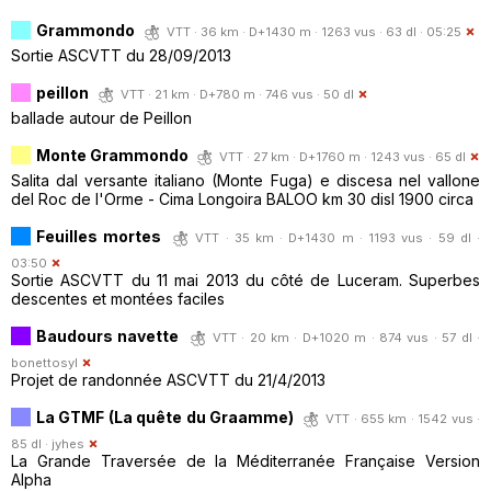
Grammondo
VTT · 36 km · D+1430 m · 1263 vus · 63 dl · 05:25
Sortie ASCVTT du 28/09/2013
peillon
VTT · 21 km · D+780 m · 746 vus · 50 dl
ballade autour de Peillon
Monte Grammondo
VTT · 27 km · D+1760 m · 1243 vus · 65 dl
Salita dal versante italiano (Monte Fuga) e discesa nel vallone
del Roc de l'Orme - Cima Longoira BALOO km 30 disl 1900 circa
Feuilles mortes
VTT · 35 km · D+1430 m · 1193 vus · 59 dl ·
03:50
Sortie ASCVTT du 11 mai 2013 du côté de Luceram. Superbes
descentes et montées faciles
Baudours navette
VTT · 20 km · D+1020 m · 874 vus · 57 dl ·
bonettosyl
Projet de randonnée ASCVTT du 21/4/2013
La GTMF (La quête du Graamme)
VTT · 655 km · 1542 vus ·
85 dl ·
jyhes
La Grande Traversée de la Méditerranée Française Version
Alpha