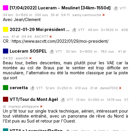
[17/04/2022] Luceram - Moulinet [34km-1550d]
VTT ·
34 km · D+1550 m · 330 vus · 35 dl · 04:11 ·
samy.carmouche
Avec Jean/Clement
2022-01-29 Moi président ...
VTT · 46 km · D+1820 m · 406
vus · 41 dl · 04:44 ·
ASCVTT
CR : https://www.ascvtt.com/2022/01/29/moi-president/
Lucéram SOSPEL
VTT · 33 km · D+1650 m · 783 vus · 41 dl ·
04:50 ·
alain06
Beau tour, belles descentes, mais plutôt pour les VAE car la
montée au col de Braus par le sentier est trop difficile en
musculaire, l'alternative eu été la montée classique par la piste
qui sort
cervetta
VTT · 12 km · D+250 m · 413 vus · 31 dl ·
daniel7332
VTT/Tour du Mont Agel
VTT · 13 km · D+390 m · 1479 vus · 57
dl ·
mariejo.philipparie
Un p'tit tour sur single track technique, aérien, intéressant pour
tout vététiste entraîné, avec un panorama de rêve du Nord à
l'Est puis au Sud et retour par l'Ouest.
VTT/La Louquière/Peillon