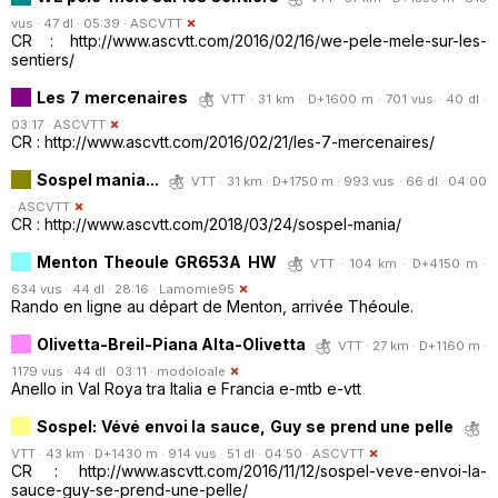
vus · 47 dl · 05:39 ·
ASCVTT
CR : http://www.ascvtt.com/2016/02/16/we-pele-mele-sur-les-
sentiers/
Les 7 mercenaires
VTT · 31 km · D+1600 m · 701 vus · 40 dl ·
03:17 ·
ASCVTT
CR : http://www.ascvtt.com/2016/02/21/les-7-mercenaires/
Sospel mania...
VTT · 31 km · D+1750 m · 993 vus · 66 dl · 04:00
·
ASCVTT
CR : http://www.ascvtt.com/2018/03/24/sospel-mania/
Menton Theoule GR653A HW
VTT · 104 km · D+4150 m ·
634 vus · 44 dl · 28:16 ·
Lamomie95
Rando en ligne au départ de Menton, arrivée Théoule.
Olivetta-Breil-Piana Alta-Olivetta
VTT · 27 km · D+1160 m ·
1179 vus · 44 dl · 03:11 ·
modoloale
Anello in Val Roya tra Italia e Francia e-mtb e-vtt
Sospel: Vévé envoi la sauce, Guy se prend une pelle
VTT · 43 km · D+1430 m · 914 vus · 51 dl · 04:50 ·
ASCVTT
CR : http://www.ascvtt.com/2016/11/12/sospel-veve-envoi-la-
sauce-guy-se-prend-une-pelle/