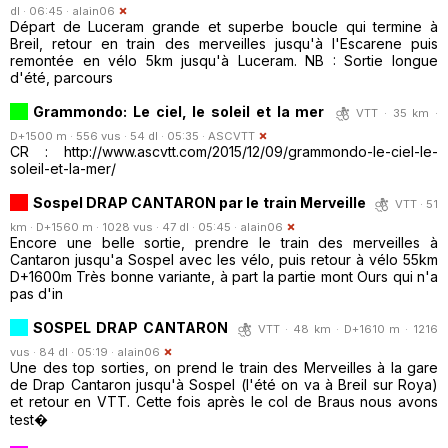
dl · 06:45 ·
alain06
Départ de Luceram grande et superbe boucle qui termine à
Breil, retour en train des merveilles jusqu'à l'Escarene puis
remontée en vélo 5km jusqu'à Luceram. NB : Sortie longue
d'été, parcours
Grammondo: Le ciel, le soleil et la mer
VTT · 35 km ·
D+1500 m · 556 vus · 54 dl · 05:35 ·
ASCVTT
CR : http://www.ascvtt.com/2015/12/09/grammondo-le-ciel-le-
soleil-et-la-mer/
Sospel DRAP CANTARON par le train Merveille
VTT · 51
km · D+1560 m · 1028 vus · 47 dl · 05:45 ·
alain06
Encore une belle sortie, prendre le train des merveilles à
Cantaron jusqu'a Sospel avec les vélo, puis retour à vélo 55km
D+1600m Très bonne variante, à part la partie mont Ours qui n'a
pas d'in
SOSPEL DRAP CANTARON
VTT · 48 km · D+1610 m · 1216
vus · 84 dl · 05:19 ·
alain06
Une des top sorties, on prend le train des Merveilles à la gare
de Drap Cantaron jusqu'à Sospel (l'été on va à Breil sur Roya)
et retour en VTT. Cette fois après le col de Braus nous avons
test�