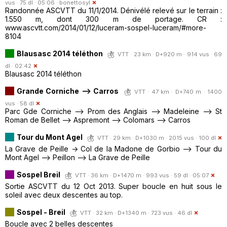
vus · 75 dl · 05:06 ·
bonettosyl
Randonnée ASCVTT du 11/1/2014. Dénivélé relevé sur le terrain :
1.550 m, dont 300 m de portage. CR :
www.ascvtt.com/2014/01/12/luceram-sospel-luceram/#more-
8104
Blausasc 2014 téléthon
VTT · 23 km · D+920 m · 914 vus · 69
dl · 02:42
Blausasc 2014 téléthon
Grande Corniche --> Carros
VTT · 47 km · D+740 m · 1400
vus · 58 dl
Parc Gde Corniche --> Prom des Anglais --> Madeleine --> St
Roman de Bellet --> Aspremont --> Colomars --> Carros
Tour du Mont Agel
VTT · 29 km · D+1030 m · 2015 vus · 100 dl
La Grave de Peille -> Col de la Madone de Gorbio --> Tour du
Mont Agel --> Peillon --> La Grave de Peille
Sospel Breil
VTT · 36 km · D+1470 m · 993 vus · 59 dl · 05:07
Sortie ASCVTT du 12 Oct 2013. Super boucle en huit sous le
soleil avec deux descentes au top.
Sospel - Breil
VTT · 32 km · D+1340 m · 723 vus · 46 dl
Boucle avec 2 belles descentes