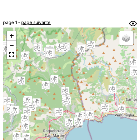
Dénivelé min/max
Auteur
Dossier
et
page 1 -
page suivante
sous-dossiers
+
Trier par
−
Horodatage
Photos