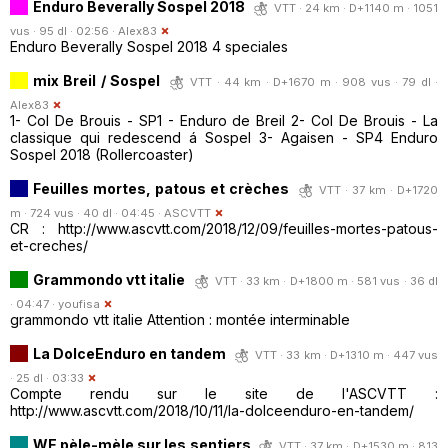
Enduro Beverally Sospel 2018
VTT · 24 km · D+1140 m · 1051
vus · 95 dl · 02:56 ·
Alex83
Enduro Beverally Sospel 2018 4 speciales
mix Breil / Sospel
VTT · 44 km · D+1670 m · 908 vus · 79 dl ·
Alex83
1- Col De Brouis - SP1 - Enduro de Breil 2- Col De Brouis - La
classique qui redescend á Sospel 3- Agaisen - SP4 Enduro
Sospel 2018 (Rollercoaster)
Feuilles mortes, patous et crèches
VTT · 37 km · D+1720
m · 724 vus · 40 dl · 04:45 ·
ASCVTT
CR : http://www.ascvtt.com/2018/12/09/feuilles-mortes-patous-
et-creches/
Grammondo vtt italie
VTT · 33 km · D+1800 m · 581 vus · 36 dl
· 04:47 ·
youfisa
grammondo vtt italie Attention : montée interminable
La DolceEnduro en tandem
VTT · 33 km · D+1310 m · 447 vus
· 25 dl · 03:33
Compte rendu sur le site de l'ASCVTT :
http://www.ascvtt.com/2018/10/11/la-dolceenduro-en-tandem/
WE pèle-mèle sur les sentiers
VTT · 37 km · D+1530 m · 813