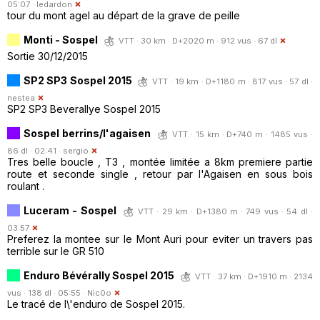
05:07 ·
ledardon
tour du mont agel au départ de la grave de peille
Monti - Sospel
VTT · 30 km · D+2020 m · 912 vus · 67 dl
Sortie 30/12/2015
SP2 SP3 Sospel 2015
VTT · 19 km · D+1180 m · 817 vus · 57 dl ·
nestea
SP2 SP3 Beverallye Sospel 2015
Sospel berrins/l'agaisen
VTT · 15 km · D+740 m · 1485 vus ·
86 dl · 02:41 ·
sergio
Tres belle boucle , T3 , montée limitée a 8km premiere partie
route et seconde single , retour par l'Agaisen en sous bois
roulant .
Luceram - Sospel
VTT · 29 km · D+1380 m · 749 vus · 54 dl ·
03:57
Preferez la montee sur le Mont Auri pour eviter un travers pas
terrible sur le GR 510
Enduro Bévérally Sospel 2015
VTT · 37 km · D+1910 m · 2134
vus · 138 dl · 05:55 ·
Nic0o
Le tracé de l\'enduro de Sospel 2015.