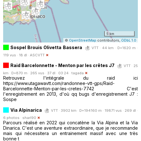
5 km
©
OpenStreetMap
contributors,
ODbL 1.0
Sospel Brouis Olivetta Bassera
VTT · 44 km · D+1620 m ·
119 vus · 18 dl ·
ASCVTT
Raid Barcelonnette - Menton par les crêtes J7
VTT · 25
km · D+870 m · 265 vus · 37 dl · 03:24 ·
tagada
Retrouvez l'intégrale du raid ici
https://www.utagawavtt.com/randonnee-vtt-gps/Raid-
Barcelonnette-Menton-par-les-cretes-7742 C'est
l'enregistrement en 2013, d'où qq bugs d'enregistrement J7 :
Sospe
Via Alpinarica
VTT · 3902 km · D+194160 m · 19871 vus · 269 dl ·
6 photos ·
sharl90
Parcours réalisé en 2022 qui concatène la Via Alpina et la Via
Dinarica. C'est une aventure extraordinaire, que je recommande
mais qui nécessitera un entrainement massif avec une très
bonne t