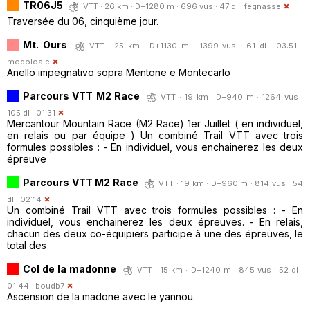
TR06J5
VTT · 26 km · D+1280 m · 696 vus · 47 dl ·
fegnasse
Traversée du 06, cinquième jour.
Mt. Ours
VTT · 25 km · D+1130 m · 1399 vus · 61 dl · 03:51 ·
modoloale
Anello impegnativo sopra Mentone e Montecarlo
Parcours VTT M2 Race
VTT · 19 km · D+940 m · 1264 vus ·
105 dl · 01:31
Mercantour Mountain Race (M2 Race) 1er Juillet ( en individuel,
en relais ou par équipe ) Un combiné Trail VTT avec trois
formules possibles : - En individuel, vous enchainerez les deux
épreuve
Parcours VTT M2 Race
VTT · 19 km · D+960 m · 814 vus · 54
dl · 02:14
Un combiné Trail VTT avec trois formules possibles : - En
individuel, vous enchainerez les deux épreuves. - En relais,
chacun des deux co-équipiers participe à une des épreuves, le
total des
Col de la madonne
VTT · 15 km · D+1240 m · 845 vus · 52 dl ·
01:44 ·
boudb7
Ascension de la madone avec le yannou.