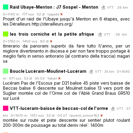
Raid Ubaye-Menton : J7 Sospel - Menton
VTT · 26 km ·
D+1140 m · 777 vus · 52 dl ·
tagada
Projet d'un raid de l'Ubaye jusqu'à Menton en 6 étapes, avec
les Dérailleurs http://derailleurs.org/
les trois corniche et la petite afrique
VTT · 39 km ·
D+1760 m · 1459 vus · 80 dl
itinerario da panorami superbi da fare tutto l\'anno, per un
migliore divertimento in discesa e per non fare troppo portage è
meglio farlo in senso antiorario (al contrario della traccia) magari
sa
Boucle Lucéram-Moulinet-Lucéram
VTT · 35 km · D+1690
m · 971 vus · 53 dl · 05:03 ·
Yakari
Lucéram Pas de l'Escous par D21 balise 45 piste vers baisse de
Beccas balise 6 descente sur Moulinet balise 13 vers pont de
Suglier montée col de l'Orme col de l'Ablé Grand Braus GR510
sur Lucé
VTT-luceram-baisse de beccas-col de l'orme
VTT · 37
km · D+1670 m · 1351 vus · 53 dl · 04:27 ·
laurent_simon183
montée sur route et piste descente sur sentier plutot roulant
200-300m de poussage au total deniv réel : 1400m