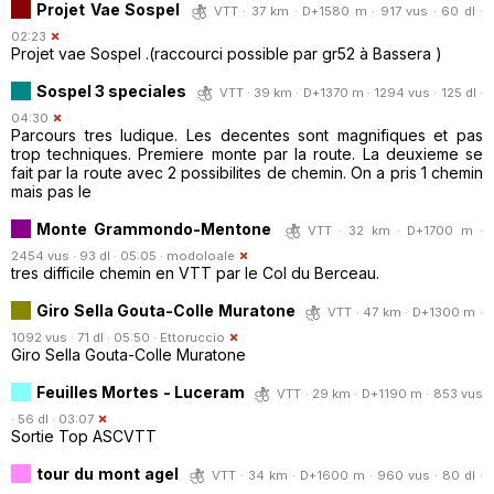
Projet Vae Sospel
VTT · 37 km · D+1580 m · 917 vus · 60 dl ·
02:23
Projet vae Sospel .(raccourci possible par gr52 à Bassera )
Sospel 3 speciales
VTT · 39 km · D+1370 m · 1294 vus · 125 dl ·
04:30
Parcours tres ludique. Les decentes sont magnifiques et pas
trop techniques. Premiere monte par la route. La deuxieme se
fait par la route avec 2 possibilites de chemin. On a pris 1 chemin
mais pas le
Monte Grammondo-Mentone
VTT · 32 km · D+1700 m ·
2454 vus · 93 dl · 05:05 ·
modoloale
tres difficile chemin en VTT par le Col du Berceau.
Giro Sella Gouta-Colle Muratone
VTT · 47 km · D+1300 m ·
1092 vus · 71 dl · 05:50 ·
Ettoruccio
Giro Sella Gouta-Colle Muratone
Feuilles Mortes - Luceram
VTT · 29 km · D+1190 m · 853 vus
· 56 dl · 03:07
Sortie Top ASCVTT
tour du mont agel
VTT · 34 km · D+1600 m · 960 vus · 80 dl ·