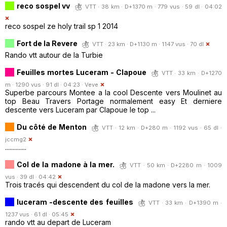
reco sospel vv
VTT · 38 km · D+1370 m · 779 vus · 59 dl · 04:02
reco sospel ze holy trail sp 1 2014
Fort de la Revere
VTT · 23 km · D+1130 m · 1147 vus · 70 dl
Rando vtt autour de la Turbie
Feuilles mortes Luceram - Clapoue
VTT · 33 km · D+1270
m · 1290 vus · 91 dl · 04:23 ·
Veve
Superbe parcours Montee a la cool Descente vers Moulinet au
top Beau Travers Portage normalement easy Et derniere
descente vers Luceram par Clapoue le top ...
Du côté de Menton
VTT · 12 km · D+280 m · 1192 vus · 65 dl ·
jccmg2
..............
Col de la madone à la mer.
VTT · 50 km · D+2280 m · 1009
vus · 39 dl · 04:42
Trois tracés qui descendent du col de la madone vers la mer.
luceram -descente des feuilles
VTT · 33 km · D+1390 m ·
1237 vus · 61 dl · 05:45
rando vtt au depart de Luceram