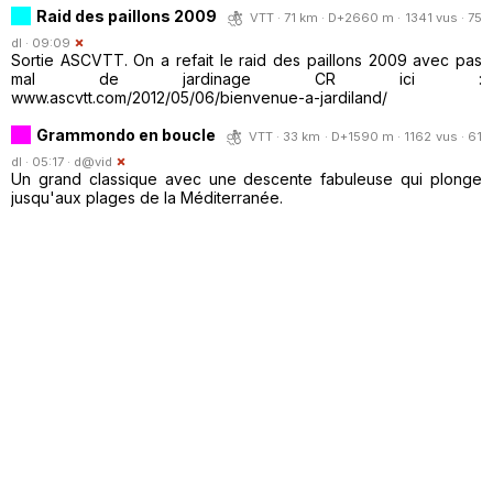
Raid des paillons 2009
VTT · 71 km · D+2660 m · 1341 vus · 75
dl · 09:09
Sortie ASCVTT. On a refait le raid des paillons 2009 avec pas
mal de jardinage CR ici :
www.ascvtt.com/2012/05/06/bienvenue-a-jardiland/
Grammondo en boucle
VTT · 33 km · D+1590 m · 1162 vus · 61
dl · 05:17 ·
d@vid
Un grand classique avec une descente fabuleuse qui plonge
jusqu'aux plages de la Méditerranée.