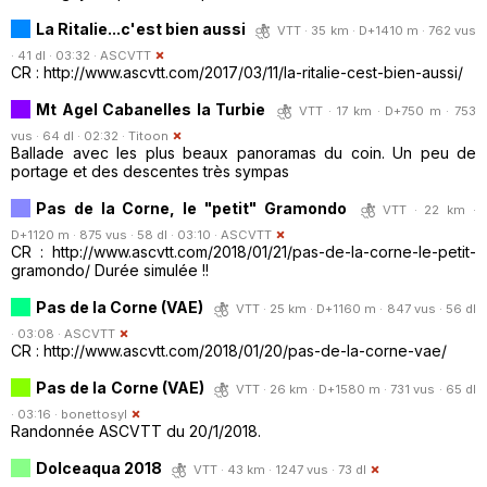
La Ritalie...c'est bien aussi
VTT · 35 km · D+1410 m · 762 vus
· 41 dl · 03:32 ·
ASCVTT
CR : http://www.ascvtt.com/2017/03/11/la-ritalie-cest-bien-aussi/
Mt Agel Cabanelles la Turbie
VTT · 17 km · D+750 m · 753
vus · 64 dl · 02:32 ·
Titoon
Ballade avec les plus beaux panoramas du coin. Un peu de
portage et des descentes très sympas
Pas de la Corne, le "petit" Gramondo
VTT · 22 km ·
D+1120 m · 875 vus · 58 dl · 03:10 ·
ASCVTT
CR : http://www.ascvtt.com/2018/01/21/pas-de-la-corne-le-petit-
gramondo/ Durée simulée !!
Pas de la Corne (VAE)
VTT · 25 km · D+1160 m · 847 vus · 56 dl
· 03:08 ·
ASCVTT
CR : http://www.ascvtt.com/2018/01/20/pas-de-la-corne-vae/
Pas de la Corne (VAE)
VTT · 26 km · D+1580 m · 731 vus · 65 dl
· 03:16 ·
bonettosyl
Randonnée ASCVTT du 20/1/2018.
Dolceaqua 2018
VTT · 43 km · 1247 vus · 73 dl