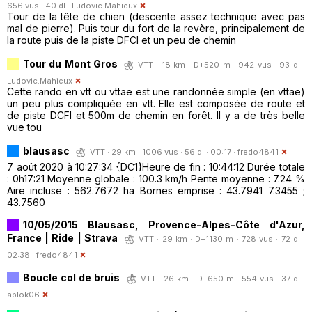
656 vus · 40 dl ·
Ludovic.Mahieux
Tour de la tête de chien (descente assez technique avec pas
mal de pierre). Puis tour du fort de la revère, principalement de
la route puis de la piste DFCI et un peu de chemin
Tour du Mont Gros
VTT · 18 km · D+520 m · 942 vus · 93 dl ·
Ludovic.Mahieux
Cette rando en vtt ou vttae est une randonnée simple (en vttae)
un peu plus compliquée en vtt. Elle est composée de route et
de piste DCFI et 500m de chemin en forêt. Il y a de très belle
vue tou
blausasc
VTT · 29 km · 1006 vus · 56 dl · 00:17 ·
fredo4841
7 août 2020 à 10:27:34 {DC1}Heure de fin : 10:44:12 Durée totale
: 0h17:21 Moyenne globale : 100.3 km/h Pente moyenne : 7.24 %
Aire incluse : 562.7672 ha Bornes emprise : 43.7941 7.3455 ;
43.7560
10/05/2015 Blausasc, Provence-Alpes-Côte d'Azur,
France | Ride | Strava
VTT · 29 km · D+1130 m · 728 vus · 72 dl ·
02:38 ·
fredo4841
Boucle col de bruis
VTT · 26 km · D+650 m · 554 vus · 37 dl ·
ablok06