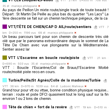
VTT · 21 km · D+500 m · 708 vus ·
35 dl ·
mariejo.philipparie
Au pays de Peillon Un mixte route/single track de toute beauté !
Départ : St Martin De Peille au plus bas du quartier "Les Lacs" La
1ère descente se fait sur un chemin technique piégeux, de la ca
VTT/TËTE DE CHIEN/CAP D AIL/route/sentiers
VTT · 7
km · D+250 m · 1196 vus · 68 dl ·
mariejo.philipparie
Un beau parcours tant pour son chemin de descente très olé
olé que par le panorama extraordinaire depuis le sommet de La
Tête De Chien avec vue plongeante sur la Méditerrannée.
Sentier assez lar
VTT L'Escarène en boucle route/piste
VTT · 21 km ·
D+690 m · 503 vus · 35 dl ·
mariejo.philipparie
VTT : Boucle l'Escarène/Col de Braus/l'Escarène Moitié
route/moitié piste reco.en cours.
Turbie/Peille/St Agnès/Colle de la madonne/Turbie
VTT · 36 km · D+970 m · 1039 vus · 84 dl ·
Ludovic.Mahieux
Grand tour pour vtt ou vttae, bonne condition physique requise...
terrain : route et piste DFCI quasiment tout le long sauf sur la fin
environ 1 ou 2 kms de chemin.
Tête de chien + fort de la revère
VTT · 19 km · D+510 m ·