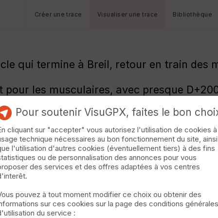
Créer une trace
Visualiser une trace
Bibliothèque
 qui termine à Breil, retour en train des m
nt pour les musculaires, avec presque D+20
la piste et route sur Breil alors qu'il était
Pour soutenir VisuGPX, faites le bon choi
En cliquant sur "accepter" vous autorisez l'utilisation de cookies à
usage technique nécessaires au bon fonctionnement du site, ainsi
que l'utilisation d'autres cookies (éventuellement tiers) à des fins
statistiques ou de personnalisation des annonces pour vous
proposer des services et des offres adaptées à vos centres
d'interêt.
Vous pouvez à tout moment modifier ce choix ou obtenir des
informations sur ces cookies sur la page des conditions générale
d'utilisation du service :