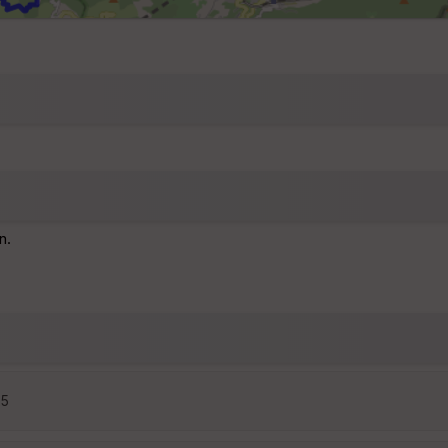
n.
25