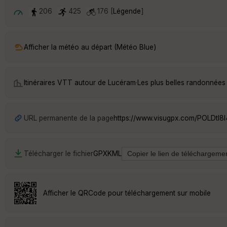
206
425
176 [
Légende
]
Afficher la météo au départ (Météo Blue)
Itinéraires VTT autour de
Lucéram
·
Les plus belles randonnées
URL permanente de la page
https://www.visugpx.com/POLDtI8I
Télécharger le fichier
GPX
KML
Afficher le QRCode pour téléchargement sur mobile