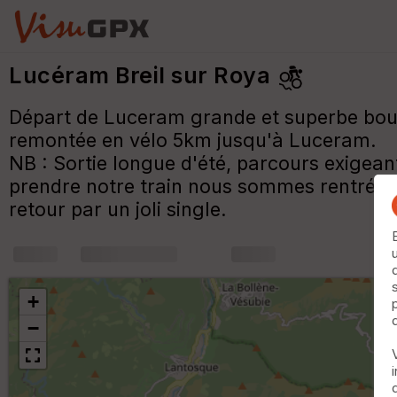
Lucéram Breil sur Roya
Départ de Luceram grande et superbe boucle
remontée en vélo 5km jusqu'à Luceram.
NB : Sortie longue d'été, parcours exigea
prendre notre train nous sommes rentré par 
retour par un joli single.
+
m
+
−