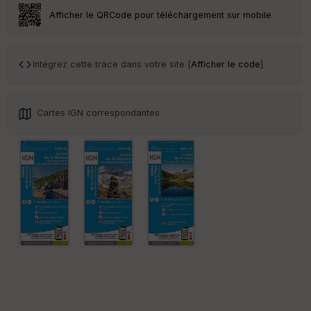
ar
Afficher le QRCode pour téléchargement sur mobile
en
ce
Intégrez cette trace dans votre site [
Afficher le code
]
Po
int
illé
s
Cartes IGN correspondantes
S
e
n
s
St
re
et
Vi
e
w