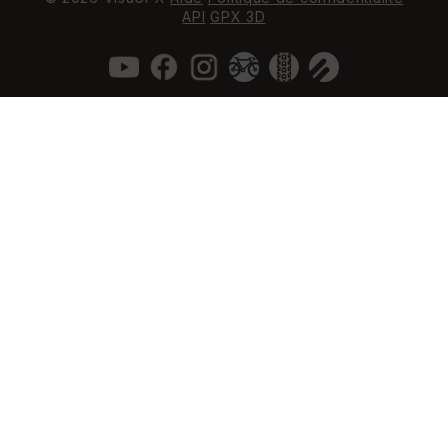
API
GPX 3D