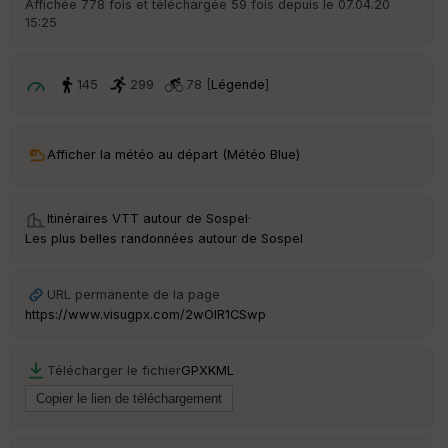
Affichée 778 fois et téléchargée 59 fois depuis le 07.04.20
15:25
ar
ri
v
é
145
299
78 [
Légende
]
e
C
ou
Afficher la météo au départ (Météo Blue)
le
ur
Itinéraires VTT autour de
Sospel
·
Les plus belles randonnées autour de Sospel
Ep
URL permanente de la page
ai
https://www.visugpx.com/2wOlR1CSwp
ss
eu
r
Télécharger le fichier
GPX
KML
Tr
an
sp