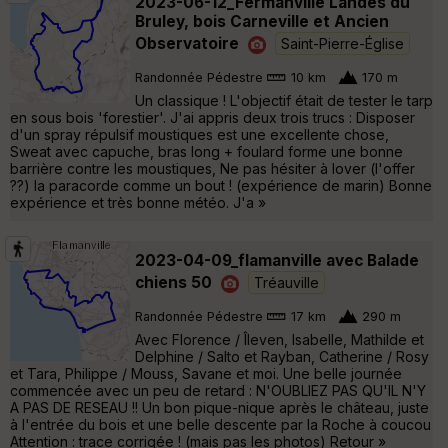
2023-06-12_Fermanville Landes du
Bruley, bois Carneville et Ancien
Observatoire
Saint-Pierre-Église
Randonnée Pédestre
10 km
170 m
Un classique ! L'objectif était de tester le tarp
en sous bois 'forestier'. J'ai appris deux trois trucs : Disposer
d'un spray répulsif moustiques est une excellente chose,
Sweat avec capuche, bras long + foulard forme une bonne
barrière contre les moustiques, Ne pas hésiter à lover (l'offer
??) la paracorde comme un bout ! (expérience de marin) Bonne
expérience et très bonne météo. J'a »
2023-04-09_flamanville avec Balade
chiens 50
Tréauville
Randonnée Pédestre
17 km
290 m
Avec Florence / Îleven, Isabelle, Mathilde et
Delphine / Salto et Rayban, Catherine / Rosy
et Tara, Philippe / Mouss, Savane et moi. Une belle journée
commencée avec un peu de retard : N'OUBLIEZ PAS QU'IL N'Y
A PAS DE RESEAU !! Un bon pique-nique après le château, juste
à l'entrée du bois et une belle descente par la Roche à coucou
Attention : trace corrigée ! (mais pas les photos) Retour »