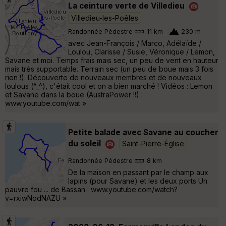
La ceinture verte de Villedieu
Villedieu-les-Poêles
Randonnée Pédestre
11 km
230 m
avec Jean-François / Marco, Adélaïde /
Loulou, Clarisse / Susie, Véronique / Lemon,
Savane et moi. Temps frais mais sec, un peu de vent en hauteur
mais très supportable. Terrain sec (un peu de boue mais 3 fois
rien !). Découverte de nouveaux membres et de nouveaux
loulous (^_^), c'était cool et on a bien marché ! Vidéos : Lemon
et Savane dans la boue (AustraPower !!) :
www.youtube.com/wat »
Petite balade avec Savane au coucher
du soleil
Saint-Pierre-Église
Randonnée Pédestre
8 km
De la maison en passant par le champ aux
lapins (pour Savane) et les deux ports Un
pauvre fou ... de Bassan : www.youtube.com/watch?
v=rxiwNodNAZU »