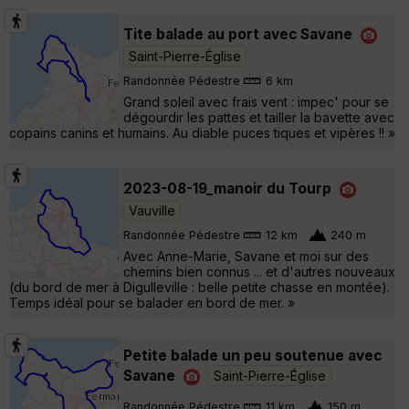
Tite balade au port avec Savane
Saint-Pierre-Église
Randonnée Pédestre
6 km
Grand soleil avec frais vent : impec' pour se
dégourdir les pattes et tailler la bavette avec
copains canins et humains. Au diable puces tiques et vipères !! »
2023-08-19_manoir du Tourp
Vauville
Randonnée Pédestre
12 km
240 m
Avec Anne-Marie, Savane et moi sur des
chemins bien connus ... et d'autres nouveaux
(du bord de mer à Digulleville : belle petite chasse en montée).
Temps idéal pour se balader en bord de mer. »
Petite balade un peu soutenue avec
Savane
Saint-Pierre-Église
Randonnée Pédestre
11 km
150 m