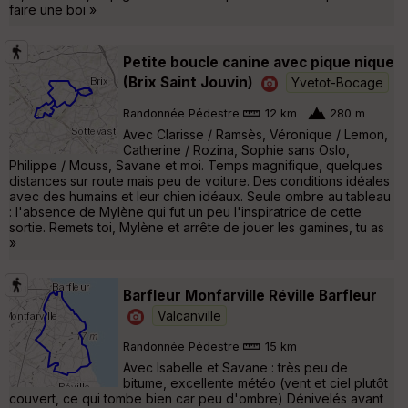
faire une boi »
Petite boucle canine avec pique nique
(Brix Saint Jouvin)
Yvetot-Bocage
Randonnée Pédestre
12 km
280 m
Avec Clarisse / Ramsès, Véronique / Lemon,
Catherine / Rozina, Sophie sans Oslo,
Philippe / Mouss, Savane et moi. Temps magnifique, quelques
distances sur route mais peu de voiture. Des conditions idéales
avec des humains et leur chien idéaux. Seule ombre au tableau
: l'absence de Mylène qui fut un peu l'inspiratrice de cette
sortie. Remets toi, Mylène et arrête de jouer les gamines, tu as
»
Barfleur Monfarville Réville Barfleur
Valcanville
Randonnée Pédestre
15 km
Avec Isabelle et Savane : très peu de
bitume, excellente météo (vent et ciel plutôt
couvert, ce qui tombe bien car peu d'ombre) Dénivelés avant