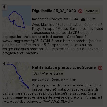
Digulleville 25_03_2023
Vauville
Randonnée Pédestre
13 km
190 m
Avec Mathilde / Salto et Rayban, Catherine /
Rosy, Philippe / Mouss, Savane et moi. Trace
: beaucoup de pertes de GPS ce qui
explique les 'traits droits et la distance ... Se référer à
www.visugpx.com/gG6J7YGBHS pour la trace précise (sauf un
petit bout de côte en plus !) Temps super, loulous au top
malgré quelques réactions de "protection" (dents de devant et
grognements) parfait »
Petite balade photos avec Savane
Saint-Pierre-Église
Randonnée Pédestre
4 km
Au programme : lancers de balle (que l'on a
fini par perdre), natation avec les canards
dans la mare et quelques photos lorsqu'il faisait beau (on a
quand même essuyé une petite averse de grêlons). A la mare !!
: www.youtube.com/watch?v=1VWa2_0kVuI »