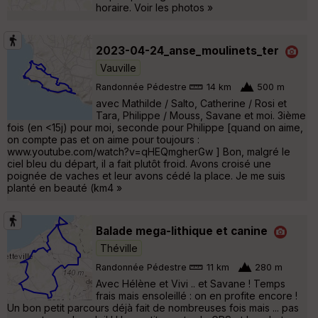
horaire. Voir les photos »
2023-04-24_anse_moulinets_ter
Vauville
Randonnée Pédestre
14 km
500 m
avec Mathilde / Salto, Catherine / Rosi et
Tara, Philippe / Mouss, Savane et moi. 3ième
fois (en <15j) pour moi, seconde pour Philippe [quand on aime,
on compte pas et on aime pour toujours :
www.youtube.com/watch?v=qHEQmgherGw ] Bon, malgré le
ciel bleu du départ, il a fait plutôt froid. Avons croisé une
poignée de vaches et leur avons cédé la place. Je me suis
planté en beauté (km4 »
Balade mega-lithique et canine
Théville
Randonnée Pédestre
11 km
280 m
Avec Hélène et Vivi .. et Savane ! Temps
frais mais ensoleillé : on en profite encore !
Un bon petit parcours déjà fait de nombreuses fois mais ... pas