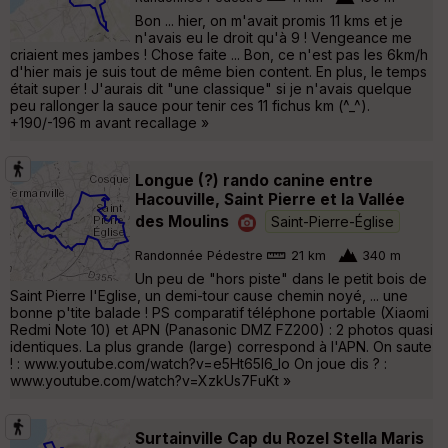
Bon ... hier, on m'avait promis 11 kms et je
n'avais eu le droit qu'à 9 ! Vengeance me
criaient mes jambes ! Chose faite ... Bon, ce n'est pas les 6km/h
d'hier mais je suis tout de même bien content. En plus, le temps
était super ! J'aurais dit "une classique" si je n'avais quelque
peu rallonger la sauce pour tenir ces 11 fichus km (^_^).
+190/-196 m avant recallage »
Longue (?) rando canine entre
Hacouville, Saint Pierre et la Vallée
des Moulins
Saint-Pierre-Église
Randonnée Pédestre
21 km
340 m
Un peu de "hors piste" dans le petit bois de
Saint Pierre l'Eglise, un demi-tour cause chemin noyé, ... une
bonne p'tite balade ! PS comparatif téléphone portable (Xiaomi
Redmi Note 10) et APN (Panasonic DMZ FZ200) : 2 photos quasi
identiques. La plus grande (large) correspond à l'APN. On saute
! : www.youtube.com/watch?v=e5Ht65l6_lo On joue dis ? :
www.youtube.com/watch?v=XzkUs7FuKt »
Surtainville Cap du Rozel Stella Maris