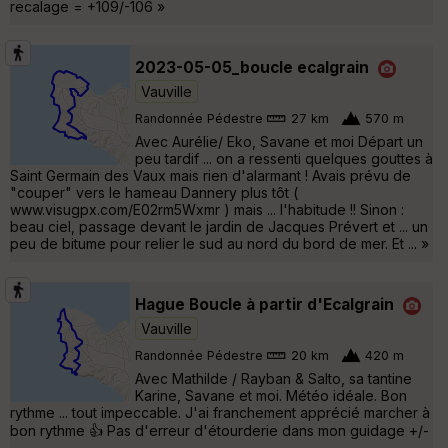
recalage = +109/-106 »
2023-05-05_boucle ecalgrain
Vauville
Randonnée Pédestre
27 km
570 m
Avec Aurélie/ Eko, Savane et moi Départ un
peu tardif ... on a ressenti quelques gouttes à
Saint Germain des Vaux mais rien d'alarmant ! Avais prévu de
"couper" vers le hameau Dannery plus tôt (
www.visugpx.com/E02rm5Wxmr ) mais ... l'habitude !! Sinon :
beau ciel, passage devant le jardin de Jacques Prévert et ... un
peu de bitume pour relier le sud au nord du bord de mer. Et ... »
Hague Boucle à partir d'Ecalgrain
Vauville
Randonnée Pédestre
20 km
420 m
Avec Mathilde / Rayban & Salto, sa tantine
Karine, Savane et moi. Météo idéale. Bon
rythme ... tout impeccable. J'ai franchement apprécié marcher à
bon rythme 👍 Pas d'erreur d'étourderie dans mon guidage +/-