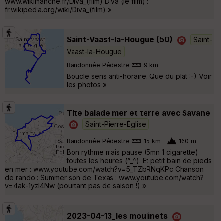
www.wikimanche.fr/Diva_(film) Diva (le film) :
fr.wikipedia.org/wiki/Diva_(film) »
Saint-Vaast-la-Hougue (50)
Saint-
Vaast-la-Hougue
Randonnée Pédestre
9 km
Boucle sens anti-horaire. Que du plat :-) Voir
les photos »
Tite balade mer et terre avec Savane
Saint-Pierre-Église
Randonnée Pédestre
15 km
160 m
Bon rythme mais pause (5mn 1 cigarette)
toutes les heures (^_^). Et petit bain de pieds
en mer : www.youtube.com/watch?v=5_TZbRNqKPc Chanson
de rando : Summer son de Texas : www.youtube.com/watch?
v=4ak-1yzI4Nw (pourtant pas de saison !) »
2023-04-13_les moulinets