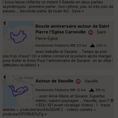
! (vous laisse réfléchir un instant !) Balade en deux parties
asymétriques : première partie : bon rythme, pas où très peu de
pauses ... Seconde partie (la toute fin) : Sava »
Boucle anniversaire autour de Saint
Pierre l'Eglise Carneville
Saint-
Pierre-Église
Randonnée Pédestre
23 km
230 m
avec Isabelle et Savane ... Temps au poil :
pas trop chaud ! On a même conservé la polaire après manger
pour éviter le froid. Pour l'anniversaire de Savane : un an déjà !
(altitudes recalées) »
Autour de Vauville
Vauville
Randonnée Pédestre
12 km
310 m
... avec Anne-Marie et Savane. Superbe
météo, supers paysages ... Vauville, quoi !! 😎
+323/-321 avant recalage Vidéos : 1 - trace
animée = youtu.be/wvUt4c5iDrM 2 - vidéos caméra =
youtu.be/OP018dfZqTg »