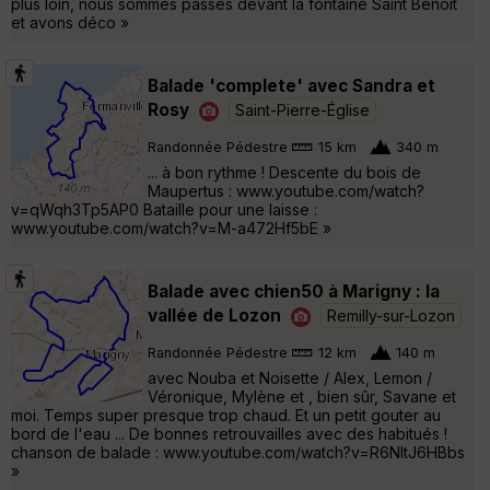
plus loin, nous sommes passés devant la fontaine Saint Benoit
et avons déco »
Balade 'complete' avec Sandra et
Rosy
Saint-Pierre-Église
Randonnée Pédestre
15 km
340 m
... à bon rythme ! Descente du bois de
Maupertus : www.youtube.com/watch?
v=qWqh3Tp5AP0 Bataille pour une laisse :
www.youtube.com/watch?v=M-a472Hf5bE »
Balade avec chien50 à Marigny : la
vallée de Lozon
Remilly-sur-Lozon
Randonnée Pédestre
12 km
140 m
avec Nouba et Noisette / Alex, Lemon /
Véronique, Mylène et , bien sûr, Savane et
moi. Temps super presque trop chaud. Et un petit gouter au
bord de l'eau ... De bonnes retrouvailles avec des habitués !
chanson de balade : www.youtube.com/watch?v=R6NltJ6HBbs
»