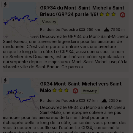
GR®34 du Mont-Saint-Michel à Saint-
Brieuc (GR®34 partie 1/6)
Vessey
Randonnée Pédestre
259 km
7550 m
Découvrez le GR®34 du Mont-Saint-Michel à
Saint-Brieuc, une traversée légendaire pour les amateurs de
randonnée. C'est votre porte d'entrée vers une aventure
unique le long de la côte. Le GR®34, aussi connu sous le nom
de Sentier des Douaniers, est un itinéraire côtier spectaculaire
qui serpente depuis le majestueux Mont-Saint-Michel jusqu'à la
vibrante ville de Saint-Brieuc. Ce parco »
GR34 Mont-Saint-Michel vers Saint-
Malo
Vessey
Randonnée Pédestre
87 km
2050 m
Découvrez le GR34 du Mont-Saint-Michel à
Saint-Malo, une épopée côtière à ne pas
manquer pour les amoureux de la mer. Idéal pour une
échappée belle le long de la côte, ce sentier vous promet des
vues à couper le souffle sur l’océan. Le GR34, surnommé le
sentier des douaniers, est un véritable bijou pour qui souhaite