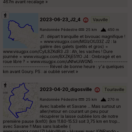
467m avant recalage »
2023-06-23_J2_4
Vauville
Randonnée Pédestre
25 km
450 m
J1 : départ tranquille et bivouac magnifique !
= www.visugpx.com/MGlzOfJ33Z J2 : la
galère des galets (petits et gros) =
www.visugpx.com/CyIL8ZKdR3 J3 : Ah, les vaches ! Dure
journée = www.visugpx.com/BXZKjE51fO J4 : Ombragé et en
roue libre ? = www.visugpx.com/uNfwUiWGN5 -------------------
-------------------------- Réveil de bonne heure : y'a quelques
km avant Goury. PS : ai oublié serviet »
2023-04-20_digosville
Tourlaville
Randonnée Pédestre
25 km
270 m
Avec Isabelle et Savane ... Mais surtout un
aller/retour en courant un peu pour
récupérer la laisse oubliée lors de notre
première pause (km10) (km 11.80-15.53 soit 3,75 km en trop...
avec Savane !! Mais sans Isabelle (
www.visugpx.com/J7UyHrvWum - Huawei avec IGNRando -