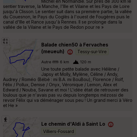
Michel en Normandie. Sur près de 300 km le
sentier traverse, la Manche, l'Ille et Vilaine et les Pays de Loire
jusqu'à Clisson. Le sentier suit dans sa première partie, la vallée
du Couesnon, le Pays du Coglès à l'ouest de Fougères puis le
canal d'Ille et Rance jusqu'à Rennes. Il se prolonge dans la
vallée de la Vilaine et le Pays de Redon pour re »
Balade chien50 à Fervaches
(meueuh)
Tessy-sur-Vire
Autre
6 km
120 m
Une toute petite balade avec Hélène /
Japsy et Molly, Mylène, Céline / Andy,
Audrey / Roméo (Bébé : mi B.A. mi BouBou), Florence / Rolf,
Félix / Pollux, Denise / Onyx, Véronique / Lemon, Alex et
Edward / Nouba, Savane et moi ! L'idée était de retrouver des
loulous que je n'avais pas vu depuis longtemps mézossi de
revoir Félix qui va déménager sous peu ! Un grand merci à Véro
et He »
Le chemin d'Aldi à Saint Lo
Villiers-Fossard