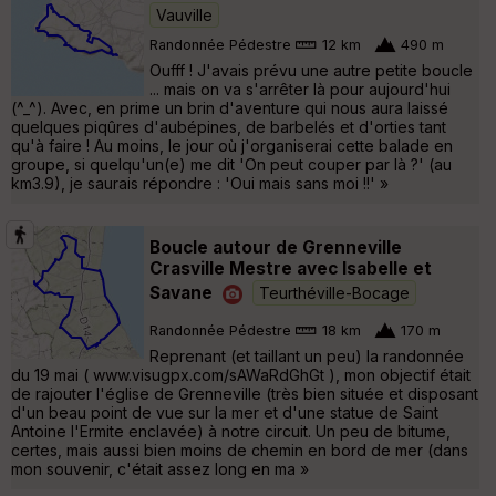
Vauville
Randonnée Pédestre
12 km
490 m
Oufff ! J'avais prévu une autre petite boucle
... mais on va s'arrêter là pour aujourd'hui
(^_^). Avec, en prime un brin d'aventure qui nous aura laissé
quelques piqûres d'aubépines, de barbelés et d'orties tant
qu'à faire ! Au moins, le jour où j'organiserai cette balade en
groupe, si quelqu'un(e) me dit 'On peut couper par là ?' (au
km3.9), je saurais répondre : 'Oui mais sans moi !!' »
Boucle autour de Grenneville
Crasville Mestre avec Isabelle et
Savane
Teurthéville-Bocage
Randonnée Pédestre
18 km
170 m
Reprenant (et taillant un peu) la randonnée
du 19 mai ( www.visugpx.com/sAWaRdGhGt ), mon objectif était
de rajouter l'église de Grenneville (très bien située et disposant
d'un beau point de vue sur la mer et d'une statue de Saint
Antoine l'Ermite enclavée) à notre circuit. Un peu de bitume,
certes, mais aussi bien moins de chemin en bord de mer (dans
mon souvenir, c'était assez long en ma »