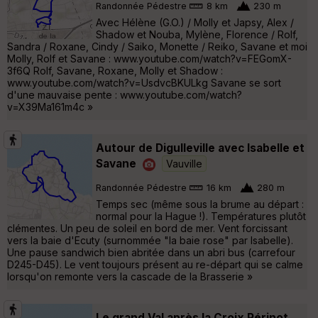
Randonnée Pédestre
8 km
230 m
Avec Hélène (G.O.) / Molly et Japsy, Alex /
Shadow et Nouba, Mylène, Florence / Rolf,
Sandra / Roxane, Cindy / Saiko, Monette / Reiko, Savane et moi
Molly, Rolf et Savane : www.youtube.com/watch?v=FEGomX-
3f6Q Rolf, Savane, Roxane, Molly et Shadow :
www.youtube.com/watch?v=UsdvcBKULkg Savane se sort
d'une mauvaise pente : www.youtube.com/watch?
v=X39Ma161m4c »
Autour de Digulleville avec Isabelle et
Savane
Vauville
Randonnée Pédestre
16 km
280 m
Temps sec (même sous la brume au départ :
normal pour la Hague !). Températures plutôt
clémentes. Un peu de soleil en bord de mer. Vent forcissant
vers la baie d'Ecuty (surnommée "la baie rose" par Isabelle).
Une pause sandwich bien abritée dans un abri bus (carrefour
D245-D45). Le vent toujours présent au re-départ qui se calme
lorsqu'on remonte vers la cascade de la Brasserie »
Le grand Val après la Croix Périnot