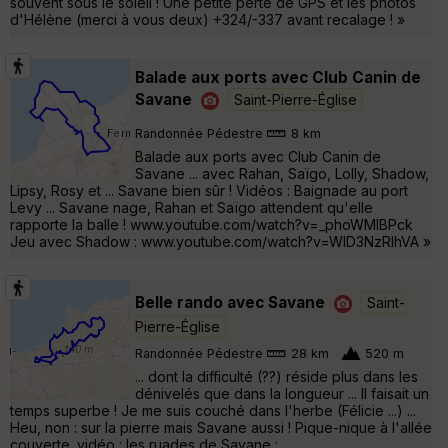
souvent sous le soleil ! Une petite perte de GPS et les photos
d'Hélène (merci à vous deux) +324/-337 avant recalage ! »
Balade aux ports avec Club Canin de
Savane
Saint-Pierre-Église
Randonnée Pédestre
8 km
Balade aux ports avec Club Canin de
Savane ... avec Rahan, Saïgo, Lolly, Shadow,
Lipsy, Rosy et ... Savane bien sûr ! Vidéos : Baignade au port
Levy ... Savane nage, Rahan et Saïgo attendent qu'elle
rapporte la balle ! www.youtube.com/watch?v=_phoWMlBPck
Jeu avec Shadow : www.youtube.com/watch?v=WID3NzRlhVA »
Belle rando avec Savane
Saint-
Pierre-Église
Randonnée Pédestre
28 km
520 m
... dont la difficulté (??) réside plus dans les
dénivelés que dans la longueur ... Il faisait un
temps superbe ! Je me suis couché dans l'herbe (Félicie ...) ...
Heu, non : sur la pierre mais Savane aussi ! Pique-nique à l'allée
couverte. vidéo : les ruades de Savane :