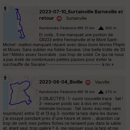
2023-07-10_Surtainville Barneville et
retour
Surtainville
Randonnée Pédestre
31 km
300 m
Et voilà... Il me manquait une portion de
GR223 entre Fermanville et le Mont Saint-
Michel : maillon manquant réparé avec deux bons lièvres Phiphi
et Mouss. Sans oublier ma fidèle Savane. Une belle trotte de 30
km ! Météo assez favorable : pas trop de soleil. Ce qui ne nous
a pas évité de nombreuses petites pauses pour éviter la
surchauffe de Savane ! ------------------------------ à no »
2023-06-04_Biville
Vauville
Randonnée Pédestre
19 km
270 m
3 OBJECTIFS : 1- ouvrir nouvelle trace : fait !
2- mesurer poids sac à dos en config
minimale bivouac : fait (avec eau mais sans
nourriture) entre 12 et 13 kg 3- monter la tarp dans les dunes :
j'ai essayé pendant près d'une heure et demi ... abandon car
trop de vent; mes petites fiches ne tenaient pas dans le sable
et, étant seul, trop galère !! 4- me reposer sous la tarp et me