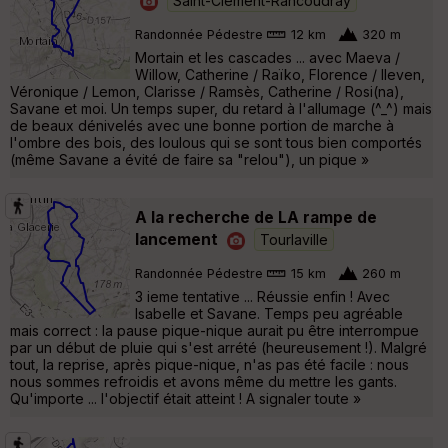
Saint-Clément-Rancoudray
Randonnée Pédestre
12 km
320 m
Mortain et les cascades ... avec Maeva /
Willow, Catherine / Raïko, Florence / Ileven,
Véronique / Lemon, Clarisse / Ramsès, Catherine / Rosi(na),
Savane et moi. Un temps super, du retard à l'allumage (^_^) mais
de beaux dénivelés avec une bonne portion de marche à
l'ombre des bois, des loulous qui se sont tous bien comportés
(même Savane a évité de faire sa "relou"), un pique »
A la recherche de LA rampe de
lancement
Tourlaville
Randonnée Pédestre
15 km
260 m
3 ieme tentative ... Réussie enfin ! Avec
Isabelle et Savane. Temps peu agréable
mais correct : la pause pique-nique aurait pu être interrompue
par un début de pluie qui s'est arrété (heureusement !). Malgré
tout, la reprise, après pique-nique, n'as pas été facile : nous
nous sommes refroidis et avons même du mettre les gants.
Qu'importe ... l'objectif était atteint ! A signaler toute »