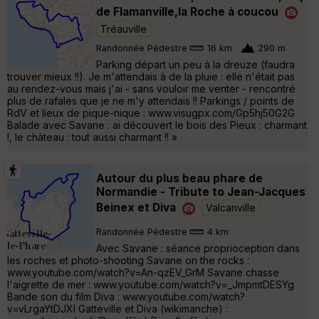
de Flamanville,la Roche à coucou
Tréauville
Randonnée Pédestre
16 km
290 m
Parking départ un peu à la dreuze (faudra
trouver mieux !!). Je m'attendais à de la pluie : elle n'était pas
au rendez-vous mais j'ai - sans vouloir me venter - rencontré
plus de rafales que je ne m'y attendais !! Parkings / points de
RdV et lieux de pique-nique : www.visugpx.com/Gp5hj50G2G
Balade avec Savane : ai découvert le bois des Pieux : charmant
!, le château : tout aussi charmant !! »
Autour du plus beau phare de
Normandie - Tribute to Jean-Jacques
Beinex et Diva
Valcanville
Randonnée Pédestre
4 km
Avec Savane : séance proprioception dans
les roches et photo-shooting Savane on the rocks :
www.youtube.com/watch?v=An-qzEV_GrM Savane chasse
l'aigrette de mer : www.youtube.com/watch?v=_JmpmtDESYg
Bande son du film Diva : www.youtube.com/watch?
v=vLrgaYtDJXI Gatteville et Diva (wikimanche) :