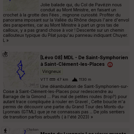
Jolie balade qui, du Col de Pavézin nous
conduit au Mont Ministre, en faisant un
crochet à la grotte des Fées , mignone curiosité. Profiter du
panorama imposant sur la Vallée du Rhône depuis l'aire d'envol
des parapentes, car au Mont Ministre à part un gros tas de
cailloux, y a pas grand chose à voir ! Descente sur un chemin
caillouteux typique du Pilat jusqu'au panneau indiquant Chuyer.
L »
[Lévo 08] MDL - De Saint-Symphorien
à Saint-Clément-les-Places
Virigneux
VTT
47 km
1130 m
Une déambulation de Saint-Symphorien-sur-
Coise à Saint-Clément-les-Places pour redescendre au
Barrage de la Gimond .... Pas mal de petites routes (trop?) pour
autant trace compliquée à rouler en Gravel , Cette boucle m'a
permis de découvrir une partie du Grand Tour des Monts-du-
Lyonnais (GTML) que je ne connaissais pas ... De jolis sentiers
de transition parfois arbustifs ( à l'été 2023) »