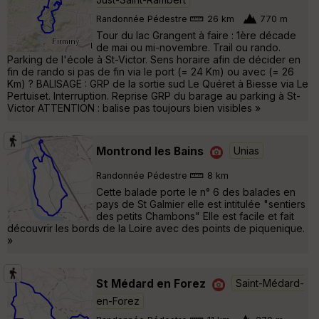
Randonnée Pédestre
26 km
770 m
Tour du lac Grangent à faire : 1ère décade
de mai ou mi-novembre. Trail ou rando.
Parking de l'école à St-Victor. Sens horaire afin de décider en
fin de rando si pas de fin via le port (= 24 Km) ou avec (= 26
Km) ? BALISAGE : GRP de la sortie sud Le Quéret à Biesse via Le
Pertuiset. Interruption. Reprise GRP du barage au parking à St-
Victor ATTENTION : balise pas toujours bien visibles »
Montrond les Bains
Unias
Randonnée Pédestre
8 km
Cette balade porte le n° 6 des balades en
pays de St Galmier elle est intitulée "sentiers
des petits Chambons" Elle est facile et fait
découvrir les bords de la Loire avec des points de piquenique.
»
St Médard en Forez
Saint-Médard-
en-Forez