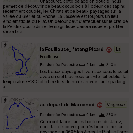
Chabouret, cette balade en boucle, nous
permet de découvrir de beaux sous bois à l'odeur des sapins
récemment coupés, les Chirats et de beaux paysages sur la
vallée du Gier et du Rhône. La Jasserie est toujours un lieu
emblématique du Pilat. Un détour peut s'effectuer sur le crêt de
la Perdrix pour admirer le magnifique panoramique et profiter
de sa ta »
la Fouillouse_l'étang Picard
La
Fouillouse
Randonnée Pédestre
9 km
240 m
Les beaux paysages hivernaux sous le soleil
avec un ciel bleu nous ont vite fait oublier la
température -13°C affichée lors de notre arrivée sur le parking.
»
au départ de Marcenod
Virigneux
Randonnée Pédestre
9 km
250 m
Ce circuit facile sur les hauteurs du Jarez,
nous fait découvrir par très beau temps un
paysage sur 360°: les Alpes, le Pilat, le Forez