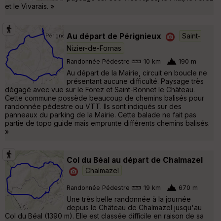
et le Vivarais. »
Au départ de Pérignieux
Saint-
Nizier-de-Fornas
Randonnée Pédestre
10 km
190 m
Au départ de la Mairie, circuit en boucle ne
présentant aucune difficulté. Paysage très
dégagé avec vue sur le Forez et Saint-Bonnet le Château.
Cette commune possède beaucoup de chemins balisés pour
randonnée pédestre ou VTT. Ils sont indiqués sur des
panneaux du parking de la Mairie. Cette balade ne fait pas
partie de topo guide mais emprunte différents chemins balisés.
»
Col du Béal au départ de Chalmazel
Chalmazel
Randonnée Pédestre
19 km
670 m
Une très belle randonnée à la journée
depuis le Château de Chalmazel jusqu'au
Col du Béal (1390 m). Elle est classée difficile en raison de sa