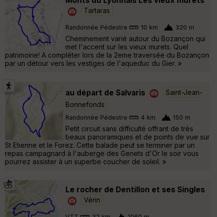
Monts du Lyonnais Les vieux murets
Tartaras
Randonnée Pédestre
10 km
320 m
Cheminement varié autour du Bozançon qui
met l'accent sur les vieux murets. Quel
patrimoine! A compléter lors de la 2eme traversée du Bozançon
par un détour vers les vestiges de l'aqueduc du Gier. »
au départ de Salvaris
Saint-Jean-
Bonnefonds
Randonnée Pédestre
4 km
150 m
Petit circuit sans difficulté offrant de très
beaux panoramiques et de points de vue sur
St Etienne et le Forez. Cette balade peut se terminer par un
repas campagnard à l'auberge des Genets d'Or le soir vous
pourrez assister à un superbe coucher de soleil. »
Le rocher de Dentillon et ses Singles
Vérin
VTT
32 km
1060 m