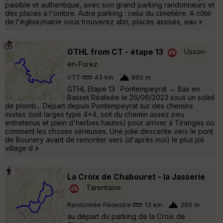
paisible et authentique, avec son grand parking randonneurs et
des places à l'ombre. Autre parking : celui du cimetière. A côté
de l'église/mairie vous trouverez abri, places assises, eau »
GTHL from CT - étape 13
Usson-
en-Forez
VTT
43 km
860 m
GTHL Etape 13 : Pontempeyrat → Bas en
Basset Réalisée le 26/06/2023 sous un soleil
de plomb... Départ depuis Pontempeyrat sur des chemins
mixtes (soit larges type 4x4, soit du chemin assez peu
entretenus et plein d'herbes hautes) pour arriver à Tiranges où
comment les choses sérieuses. Une jolie descente vers le pont
de Bounery avant de remonter vers (d'après moi) le plus joli
village d »
La Croix de Chabouret - la Jasserie
Tarentaise
Randonnée Pédestre
13 km
380 m
au départ du parking de la Croix de