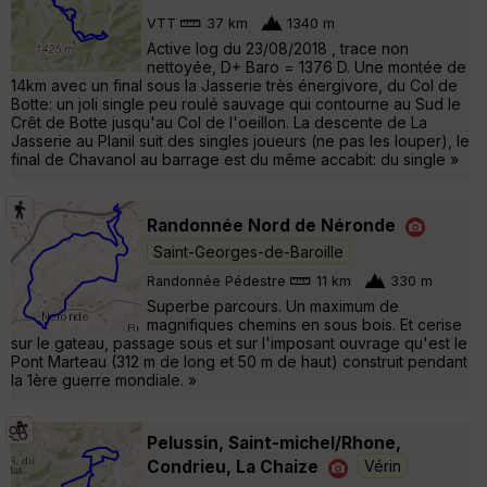
VTT
37 km
1340 m
Active log du 23/08/2018 , trace non
nettoyée, D+ Baro = 1376 D. Une montée de
14km avec un final sous la Jasserie très énergivore, du Col de
Botte: un joli single peu roulé sauvage qui contourne au Sud le
Crêt de Botte jusqu'au Col de l'oeillon. La descente de La
Jasserie au Planil suit des singles joueurs (ne pas les louper), le
final de Chavanol au barrage est du même accabit: du single »
Randonnée Nord de Néronde
Saint-Georges-de-Baroille
Randonnée Pédestre
11 km
330 m
Superbe parcours. Un maximum de
magnifiques chemins en sous bois. Et cerise
sur le gateau, passage sous et sur l'imposant ouvrage qu'est le
Pont Marteau (312 m de long et 50 m de haut) construit pendant
la 1ère guerre mondiale. »
Pelussin, Saint-michel/Rhone,
Condrieu, La Chaize
Vérin