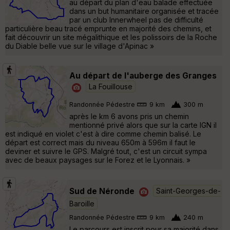
au départ du plan d'eau balade effectuée
dans un but humanitaire organisée et tracée
par un club Innerwheel pas de difficulté
particulière beau tracé emprunte en majorité des chemins, et
fait découvrir un site mégalithique et les polissoirs de la Roche
du Diable belle vue sur le village d'Apinac »
Au départ de l'auberge des Granges
La Fouillouse
Randonnée Pédestre
9 km
300 m
après le km 6 avons pris un chemin
mentionné privé alors que sur la carte IGN il
est indiqué en violet c'est à dire comme chemin balisé. Le
départ est correct mais du niveau 650m à 596m il faut le
deviner et suivre le GPS. Malgré tout, c'est un circuit sympa
avec de beaux paysages sur le Forez et le Lyonnais. »
Sud de Néronde
Saint-Georges-de-
Baroille
Randonnée Pédestre
9 km
240 m
Le parcours est inscrit pour sa majorité dans