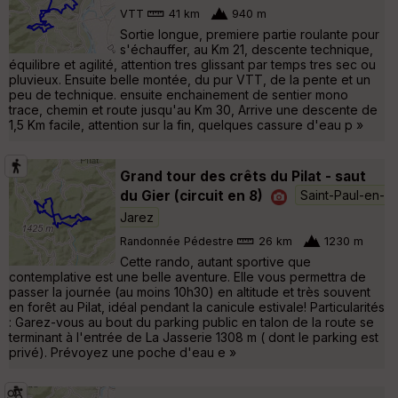
VTT
41 km
940 m
Sortie longue, premiere partie roulante pour
s'échauffer, au Km 21, descente technique,
équilibre et agilité, attention tres glissant par temps tres sec ou
pluvieux. Ensuite belle montée, du pur VTT, de la pente et un
peu de technique. ensuite enchainement de sentier mono
trace, chemin et route jusqu'au Km 30, Arrive une descente de
1,5 Km facile, attention sur la fin, quelques cassure d'eau p »
Grand tour des crêts du Pilat - saut
du Gier (circuit en 8)
Saint-Paul-en-
Jarez
Randonnée Pédestre
26 km
1230 m
Cette rando, autant sportive que
contemplative est une belle aventure. Elle vous permettra de
passer la journée (au moins 10h30) en altitude et très souvent
en forêt au Pilat, idéal pendant la canicule estivale! Particularités
: Garez-vous au bout du parking public en talon de la route se
terminant à l'entrée de La Jasserie 1308 m ( dont le parking est
privé). Prévoyez une poche d'eau e »