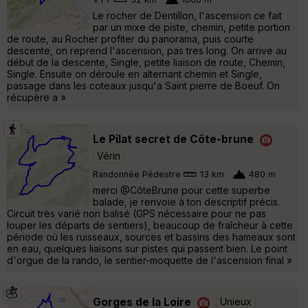
Le rocher de Dentillon, l'ascension ce fait
par un mixe de piste, chemin, petite portion
de route, au Rocher profiter du panorama, puis courte
descente, on reprend l'ascension, pas tres long. On arrive au
début de la descente, Single, petite liaison de route, Chemin,
Single. Ensuite on déroule en alternant chemin et Single,
passage dans les coteaux jusqu'a Saint pierre de Boeuf. On
récupère a »
Le Pilat secret de Côte-brune
Vérin
Randonnée Pédestre
13 km
480 m
merci @CôteBrune pour cette superbe
balade, je renvoie à ton descriptif précis.
Circuit très varié non balisé (GPS nécessaire pour ne pas
louper les départs de sentiers), beaucoup de fraîcheur à cette
période où les ruisseaux, sources et bassins des hameaux sont
en eau, quelques liaisons sur pistes qui passent bien. Le point
d'orgue de la rando, le sentier-moquette de l'ascension final »
Gorges de la Loire
Unieux