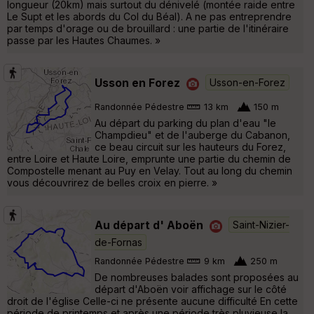
longueur (20km) mais surtout du dénivelé (montée raide entre
Le Supt et les abords du Col du Béal). A ne pas entreprendre
par temps d'orage ou de brouillard : une partie de l'itinéraire
passe par les Hautes Chaumes. »
Usson en Forez
Usson-en-Forez
Randonnée Pédestre
13 km
150 m
Au départ du parking du plan d'eau "le
Champdieu" et de l'auberge du Cabanon,
ce beau circuit sur les hauteurs du Forez,
entre Loire et Haute Loire, emprunte une partie du chemin de
Compostelle menant au Puy en Velay. Tout au long du chemin
vous découvrirez de belles croix en pierre. »
Au départ d' Aboën
Saint-Nizier-
de-Fornas
Randonnée Pédestre
9 km
250 m
De nombreuses balades sont proposées au
départ d'Aboën voir affichage sur le côté
droit de l'église Celle-ci ne présente aucune difficulté En cette
période de printemps et après une période très pluvieuse la