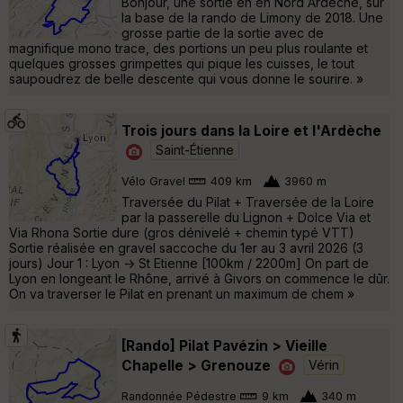
Bonjour, une sortie en en Nord Ardèche, sur
la base de la rando de Limony de 2018. Une
grosse partie de la sortie avec de
magnifique mono trace, des portions un peu plus roulante et
quelques grosses grimpettes qui pique les cuisses, le tout
saupoudrez de belle descente qui vous donne le sourire. »
Trois jours dans la Loire et l'Ardèche
Saint-Étienne
Vélo Gravel
409 km
3960 m
Traversée du Pilat + Traversée de la Loire
par la passerelle du Lignon + Dolce Via et
Via Rhona Sortie dure (gros dénivelé + chemin typé VTT)
Sortie réalisée en gravel saccoche du 1er au 3 avril 2026 (3
jours) Jour 1 : Lyon -> St Etienne [100km / 2200m] On part de
Lyon en longeant le Rhône, arrivé à Givors on commence le dûr.
On va traverser le Pilat en prenant un maximum de chem »
[Rando] Pilat Pavézin > Vieille
Chapelle > Grenouze
Vérin
Randonnée Pédestre
9 km
340 m