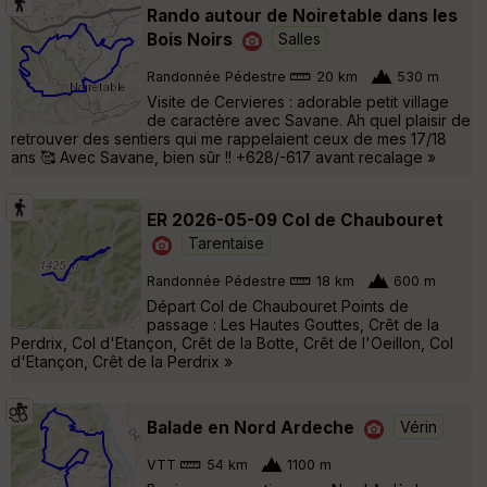
Rando autour de Noiretable dans les
Bois Noirs
Salles
Randonnée Pédestre
20 km
530 m
Visite de Cervieres : adorable petit village
de caractère avec Savane. Ah quel plaisir de
retrouver des sentiers qui me rappelaient ceux de mes 17/18
ans 🥰 Avec Savane, bien sûr !! +628/-617 avant recalage »
ER 2026-05-09 Col de Chaubouret
Tarentaise
Randonnée Pédestre
18 km
600 m
Départ Col de Chaubouret Points de
passage : Les Hautes Gouttes, Crêt de la
Perdrix, Col d'Etançon, Crêt de la Botte, Crêt de l'Oeillon, Col
d'Etançon, Crêt de la Perdrix »
Balade en Nord Ardeche
Vérin
VTT
54 km
1100 m