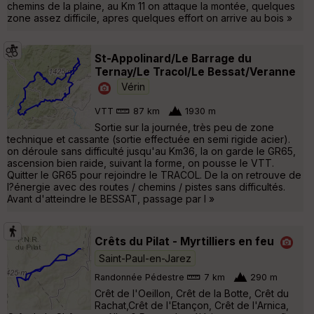
chemins de la plaine, au Km 11 on attaque la montée, quelques
zone assez difficile, apres quelques effort on arrive au bois »
St-Appolinard/Le Barrage du
Ternay/Le Tracol/Le Bessat/Veranne
Vérin
VTT
87 km
1930 m
Sortie sur la journée, très peu de zone
technique et cassante (sortie effectuée en semi rigide acier).
on déroule sans difficulté jusqu'au Km36, la on garde le GR65,
ascension bien raide, suivant la forme, on pousse le VTT.
Quitter le GR65 pour rejoindre le TRACOL. De la on retrouve de
l?énergie avec des routes / chemins / pistes sans difficultés.
Avant d'atteindre le BESSAT, passage par l »
Crêts du Pilat - Myrtilliers en feu
Saint-Paul-en-Jarez
Randonnée Pédestre
7 km
290 m
Crêt de l'Oeillon, Crêt de la Botte, Crêt du
Rachat,Crêt de l'Etançon, Crêt de l'Arnica,