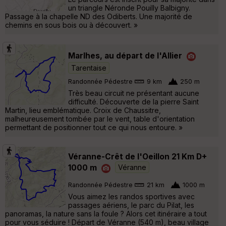
un triangle Néronde Pouilly Balbigny.
Passage à la chapelle ND des Odiberts. Une majorité de
chemins en sous bois ou à découvert. »
Marlhes, au départ de l'Allier
Tarentaise
Randonnée Pédestre
9 km
250 m
Très beau circuit ne présentant aucune
difficulté. Découverte de la pierre Saint
Martin, lieu emblématique. Croix de Chaussitre,
malheureusement tombée par le vent, table d'orientation
permettant de positionner tout ce qui nous entoure. »
Véranne-Crêt de l'Oeillon 21 Km D+
1000 m
Véranne
Randonnée Pédestre
21 km
1000 m
Vous aimez les randos sportives avec
passages aériens, le parc du Pilat, les
panoramas, la nature sans la foule ? Alors cet itinéraire a tout
pour vous séduire ! Départ de Véranne (540 m), beau village