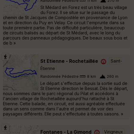
Randonnée Pédestre
11 km
270 m
St Médard en Forez est un très beau village
du Forez. Il se situe sur le passage du
chemin de St Jacques de Compostèle en provenance de Lyon
et en direction du Puy en Velay. Ce circuit l'emprunte dans sa
toute première partie. Pas de difficulté particulière, beaucoup
de circuits balisés au départ de St Médard, avec le long du
parcours des panneaux pédagogiques. De beaux sous bois et
de b »
St Etienne - Rochetaillée
Saint-
Étienne
Randonnée Pédestre
8 km
260 m
Le départ s'effectue depuis la sortie sud de
St Etienne direction le Bessat. Dès le départ,
nous sommes dans le parc régional du Pilat et accédons à
l'ancien village de Rochetaillée aujourd'hui rattaché à St
Etienne. Cette balade, en circuit, est aussi agréable effectuée
dans un sens comme dans l'autre et permet de voir des
paysages différents. Elle peut s'effectuée à toutes saisons. »
Fontanes - La Gimond
Virigneux