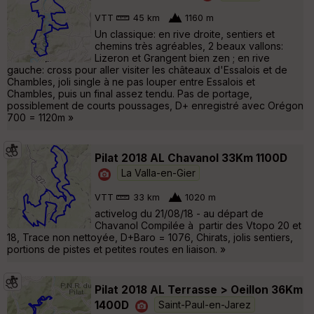
VTT
45 km
1160 m
Un classique: en rive droite, sentiers et
chemins très agréables, 2 beaux vallons:
Lizeron et Grangent bien zen ; en rive
gauche: cross pour aller visiter les châteaux d'Essalois et de
Chambles, joli single à ne pas louper entre Essalois et
Chambles, puis un final assez tendu. Pas de portage,
possiblement de courts poussages, D+ enregistré avec Orégon
700 = 1120m »
Pilat 2018 AL Chavanol 33Km 1100D
La Valla-en-Gier
VTT
33 km
1020 m
activelog du 21/08/18 - au départ de
Chavanol Compilée à partir des Vtopo 20 et
18, Trace non nettoyée, D+Baro = 1076, Chirats, jolis sentiers,
portions de pistes et petites routes en liaison. »
Pilat 2018 AL Terrasse > Oeillon 36Km
1400D
Saint-Paul-en-Jarez