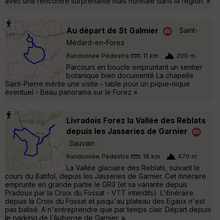
avec une rencontre surprenante mais normale dans la région. »
Au départ de St Galmier
Saint-
Médard-en-Forez
Randonnée Pédestre
11 km
200 m
Parcours en boucle empruntant un sentier
botanique bien documenté La chapelle
Saint-Pierre mérite une visite - table pour un pique-nique
éventuel - Beau panorama sur le Forez »
Livradois Forez la Vallée des Reblats
depuis les Jasseries de Garnier
Sauvain
Randonnée Pédestre
18 km
470 m
La Vallée glaciaire des Reblats, suivant le
cours du Batifol, depuis les Jasseries de Garnier. Cet itinéraire
emprunte en grande partie le GR3 (et sa variante depuis
Pradoux par la Croix du Fossat - VTT interdits). L'itinéraire
depuis la Croix du Fossat et jusqu'au plateau des Egaux n'est
pas balisé. A n'entreprendre que par temps clair. Départ depuis
le parking de l'Auberge de Garnier. »