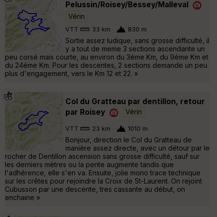
Pelussin/Roisey/Bessey/Malleval
Vérin
VTT
33 km
830 m
Sortie assez ludique, sans grosse difficulté, il
y a tout de meme 3 sections ascendante un
peu corsé mais courte, au environ du 3éme Km, du 9éme Km et
du 24éme Km. Pour les descentes, 2 sections demande un peu
plus d'engagement, vers le Km 12 et 22. »
Col du Gratteau par dentillon, retour
par Roisey
Vérin
VTT
23 km
1010 m
Bonjour, direction le Col du Gratteau de
manière assez directe, avec un détour par le
rocher de Dentillon ascension sans grosse difficulté, sauf sur
les derniers mètres ou la pente augmente tandis que
l'adhérence, elle s'en va. Ensuite, jolie mono trace technique
sur les crêtes pour rejoindre la Croix de St-Laurent. On rejoint
Cubusson par une descente, tres cassante au début, on
enchaine »