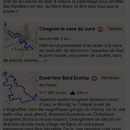
Crêt de la Chêvre en Aller & Retour, le pélérinage pour profiter
des Myrtilliers en feu, du Mont-Blanc et être plus haut que la
brume »
Chagnon la cave du curé
Tartaras
Marche
2 km
Petit circuit permettant d'accéder à la cave
du curé afin de découvrir l'aqueduc du Gier,
le pont romain, une pierre de cloutier, murs
de pierres sèches...... »
Essertine Bard Écotay
Verrières-
en-Forez
VTT
29 km
830 m
Superbe sentier longeant plusieurs cours
d'eau, le Moingt, le Cotayet avant de
s'engouffrer dans les magnifiques gorges du Vizezy. De là, une
belle côte vous attend, direction Essertines en Châtelneuf
(segment Strava à ne pas louper). Changement de décors en
direction du très beau village de Bard, où une pause
bienvenue peut être décrétée. De là, une dernière côte vous