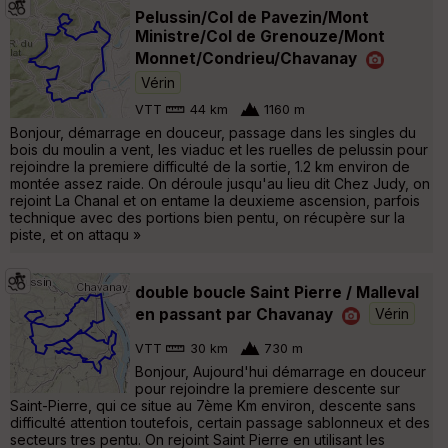
Pelussin/Col de Pavezin/Mont
Ministre/Col de Grenouze/Mont
Monnet/Condrieu/Chavanay
Vérin
VTT
44 km
1160 m
Bonjour, démarrage en douceur, passage dans les singles du
bois du moulin a vent, les viaduc et les ruelles de pelussin pour
rejoindre la premiere difficulté de la sortie, 1.2 km environ de
montée assez raide. On déroule jusqu'au lieu dit Chez Judy, on
rejoint La Chanal et on entame la deuxieme ascension, parfois
technique avec des portions bien pentu, on récupère sur la
piste, et on attaqu »
double boucle Saint Pierre / Malleval
en passant par Chavanay
Vérin
VTT
30 km
730 m
Bonjour, Aujourd'hui démarrage en douceur
pour rejoindre la premiere descente sur
Saint-Pierre, qui ce situe au 7ème Km environ, descente sans
difficulté attention toutefois, certain passage sablonneux et des
secteurs tres pentu. On rejoint Saint Pierre en utilisant les