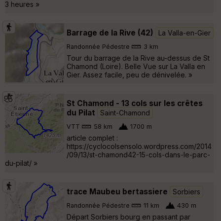
3 heures »
Barrage de la Rive (42)
La Valla-en-Gier
Randonnée Pédestre
3 km
Tour du barrage de la Rive au-dessus de St
Chamond (Loire). Belle Vue sur La Valla en
Gier. Assez facile, peu de dénivelée. »
St Chamond - 13 cols sur les crêtes
du Pilat
Saint-Chamond
VTT
58 km
1700 m
article complet :
https://cyclocolsensolo.wordpress.com/2014
/09/13/st-chamond42-15-cols-dans-le-parc-
du-pilat/ »
trace Maubeu bertassiere
Sorbiers
Randonnée Pédestre
11 km
430 m
Départ Sorbiers bourg en passant par