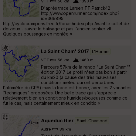
VTT
50 km
1390 m
D'après trace Larsen TT Patrick42
http://www.openrunner.com/index.php?
id=369895
http://cyclocrampons.free.fr/forum/index.php Avant le collet de
doizieux - suivre le balisage et pas l'ancien sentier vtt
Quelques poussages en montée »
La Saint Cham' 2017
L'Horme
VTT
56 km
1460 m
Parcours 57km de la rando "La Saint Cham'"
édition 2017. Le profil n'est pas bon à partir
du km20 (à cause des très mauvaises
conditions météo qui ont perturbées
l'alitimètre du GPS) mais la trace est bonne, avec les 2 variantes
"techniques" proposées. Une belle trace qui s'apprécie
relativement bien en conditions humides/boueuses comme ce
fut le cas, mais certainement mieux en conditio »
Aqueduc Gier
Saint-Chamond
Autre
89 km