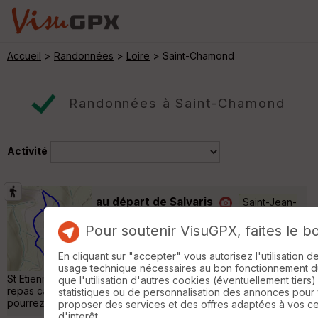
Accueil
>
Randonnées
>
Loire
> Saint-Chamond
Randonnées à Saint-Chamond
Activité
au départ de Salvaris
Saint-Jean-
Bonnefonds
Pour soutenir VisuGPX, faites le b
Randonnée Pédestre
4 km
150 m
Petit circuit sans difficulté offrant de très
En cliquant sur "accepter" vous autorisez l'utilisation 
beaux panoramiques et de points de vue sur
usage technique nécessaires au bon fonctionnement du 
St Etienne et le Forez. Cette balade peut se terminer par un
que l'utilisation d'autres cookies (éventuellement tiers)
repas campagnard à l'auberge des Genets d'Or le soir vous
statistiques ou de personnalisation des annonces pour
pourrez assister à un superbe coucher de soleil. »
proposer des services et des offres adaptées à vos c
d'interêt.