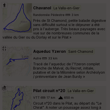
Chavanol
La Valla-en-Gier
Randonnée Pédestre
3 km
Près de St Chamond, petite balade digestive
sans difficulté surtout si le déjeuner a été
pris à l'auberge. Très beaux paysages avec
vue sur de nombreuses communes de la
vallée du Gier ou du Dorlay et sur le Pilat »
Aqueduc Yzeron
Saint-Chamond
Autre
33 km
Tracé de l'aqueduc de l'Yzeron complet
Branche de Malval, du Recret, initiale,
putative et de la Milonière selon Archéolyon
/ préinventaire de Jean Burdy »
Pilat circuit n°20
La Valla-en-Gier
VTT
17 km
650 m
Circuit n°20 dans le Pilat, au départ du "Le
Chirat". A noter un poussage assez long à