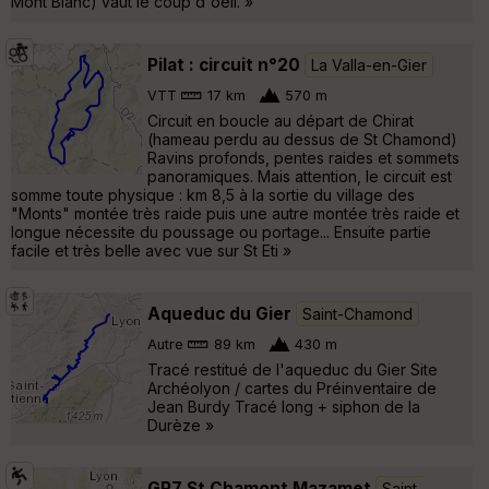
Mont Blanc) vaut le coup d'oeil. »
Pilat : circuit n°20
La Valla-en-Gier
VTT
17 km
570 m
Circuit en boucle au départ de Chirat
(hameau perdu au dessus de St Chamond)
Ravins profonds, pentes raides et sommets
panoramiques. Mais attention, le circuit est
somme toute physique : km 8,5 à la sortie du village des
"Monts" montée très raide puis une autre montée très raide et
longue nécessite du poussage ou portage... Ensuite partie
facile et très belle avec vue sur St Eti »
Aqueduc du Gier
Saint-Chamond
Autre
89 km
430 m
Tracé restitué de l'aqueduc du Gier Site
Archéolyon / cartes du Préinventaire de
Jean Burdy Tracé long + siphon de la
Durèze »
GR7 St Chamont Mazamet
Saint-