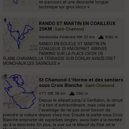
mi-parcours et une descente longue
technique sur gros blocs »
RANDO ST MARTIN EN COAILLEUX
25KM
Saint-Chamond
Randonnée Pédestre
25 km
1080 m
RANDO EN BOUCLE ST MARTIN EN
COAILLEUX 25 KM.DEPART ARRIVEE
PARKING SUR LA PLACE.CROIX DE
PLANIL.CHAVANOL.LA TERRASSE SUR DORLAY.AVAIZE.CRET
MONCHAUX.LES SAGNOLES »
St Chamond-L'Horme et des sentiers
sous Croix Blanche
Saint-Chamond
VTT
38 km
1190 m
Depuis le départ jusqu'à Gentialon, le circuit
n'a rien d'extraordinaire, mais cela avait
l'avantage de ne pas avoir besoin de
prendre la voiture depuis chez moi. Ensuite la partie sous Croix
Blanche emprunte de superbes singles, aussi bien à la montée
qu'à la descente. En plus, la vue sur le Massif du Pilat (et le