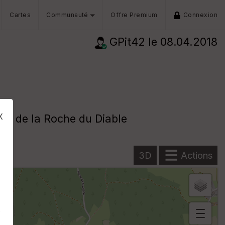
Cartes
Communauté
Offre Premium
Connexion
GPit42
le 08.04.2018
x
irs de la Roche du Diable
3D
Actions
s