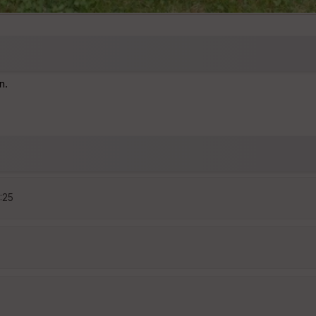
n.
5:25