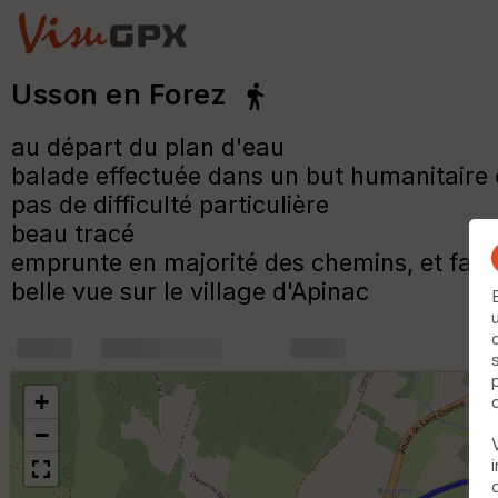
Usson en Forez
au départ du plan d'eau
balade effectuée dans un but humanitaire 
pas de difficulté particulière
beau tracé
emprunte en majorité des chemins, et fait d
belle vue sur le village d'Apinac
+
m
+
−