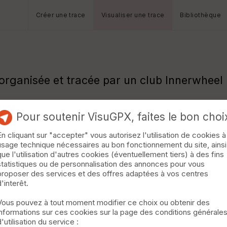
Créer une trace
Visualiser une trace
Bibliothèque
organisée et tracée par un club Innerwheel
Pour soutenir VisuGPX, faites le bon choi
écouvrir un site mégalithique et les polisso
En cliquant sur "accepter" vous autorisez l'utilisation de cookies à
usage technique nécessaires au bon fonctionnement du site, ainsi
que l'utilisation d'autres cookies (éventuellement tiers) à des fins
statistiques ou de personnalisation des annonces pour vous
proposer des services et des offres adaptées à vos centres
d'interêt.
Vous pouvez à tout moment modifier ce choix ou obtenir des
informations sur ces cookies sur la page des conditions générale
d'utilisation du service :