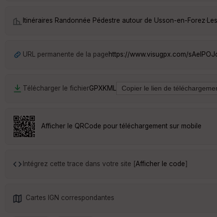
Itinéraires Randonnée Pédestre autour de
Usson-en-Forez
·
Les
URL permanente de la page
https://www.visugpx.com/sAelPO
Télécharger le fichier
GPX
KML
Afficher le QRCode pour téléchargement sur mobile
Intégrez cette trace dans votre site [
Afficher le code
]
Cartes IGN correspondantes