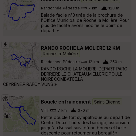
Randonnée Pédestre
7 km
120 m
Balade facile n°3 tirée de la brochure de
l'Office Municipal de Roche la Molière. Pour
plus de facilité avons modifié le point de
départ. »
RANDO ROCHE LA MOLIERE 12 KM
Roche-la-Molière
Randonnée Pédestre
12 km
250 m
RANDO ROCHE LA MOLIERE. DEPART PARC
DERRIERE LE CHATEAU.MIELLERIE.POULE
NOIRE.COMBATEE.LA
CEYRENE.PIRAFOY.VUNS »
Boucle entrainement
Saint-Étienne
VTT
7 km
370 m
Petite boucle fort sympathique au départ de
Centre Deux. Tours des barrage, ascension
jusqu'au Bessat suivi d'une bonne et belle
descente pour retourner au bercail ! »