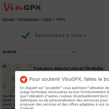
Accueil
>
Randonnées
>
Loire
> Villars
Randonnées à Villars
Activité
Trois jours dans la Loire et l'Ardèche
Saint-Étienne
Pour soutenir VisuGPX, faites le b
Vélo Gravel
409 km
3960 m
Traversée du Pilat + Traversée de la Loire
En cliquant sur "accepter" vous autorisez l'utilisation 
par la passerelle du Lignon + Dolce Via et
usage technique nécessaires au bon fonctionnement du 
Via Rhona Sortie dure (gros dénivelé + chemin typé VTT)
que l'utilisation d'autres cookies (éventuellement tiers)
Sortie réalisée en gravel saccoche du 1er au 3 avril 2026 (3
statistiques ou de personnalisation des annonces pour
jours) Jour 1 : Lyon -> St Etienne [100km / 2200m] On part de
proposer des services et des offres adaptées à vos c
Lyon en longeant le Rhône, arrivé à Givors on commence le dûr.
d'interêt.