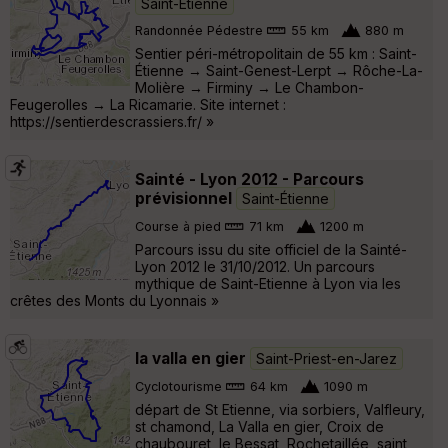
Saint-Étienne
Randonnée Pédestre
55 km
880 m
Sentier péri-métropolitain de 55 km : Saint-
Étienne → Saint-Genest-Lerpt → Rôche-La-
Molière → Firminy → Le Chambon-
Feugerolles → La Ricamarie. Site internet :
https://sentierdescrassiers.fr/ »
Sainté - Lyon 2012 - Parcours
prévisionnel
Saint-Étienne
Course à pied
71 km
1200 m
Parcours issu du site officiel de la Sainté-
Lyon 2012 le 31/10/2012. Un parcours
mythique de Saint-Etienne à Lyon via les
crêtes des Monts du Lyonnais »
la valla en gier
Saint-Priest-en-Jarez
Cyclotourisme
64 km
1090 m
départ de St Etienne, via sorbiers, Valfleury,
st chamond, La Valla en gier, Croix de
chaubouret, le Bessat, Rochetaillée, saint