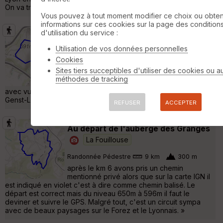
On va traverser le Pilat en prenant un maximum de chem »
Vous pouvez à tout moment modifier ce choix ou obten
informations sur ces cookies sur la page des condition
d'utilisation du service :
Autour du mont Salson
La
Utilisation de vos données personnelles
Ricamarie
Cookies
Randonnée Pédestre
4 km
Sites tiers succeptibles d'utiliser des cookies ou a
Petite balade d'entretien en restant à St
méthodes de tracking
Etienne. Aucune difficulté, à la campagne
avec vue sur les communes limitrophes: Roche la Molière, St
Genst-Lerpt.... »
REFUSER
ACCEPTER
Au départ de l'auberge des Granges
La Fouillouse
Randonnée Pédestre
9 km
300 m
après le km 6 avons pris un chemin
mentionné privé alors que sur la carte IGN il
est indiqué en violet c'est à dire comme chemin balisé. Le
départ est correct mais du niveau 650m à 596m il faut le
deviner et suivre le GPS. Malgré tout, c'est un circuit sympa
avec de beaux paysages sur le Forez et le Lyonnais. »