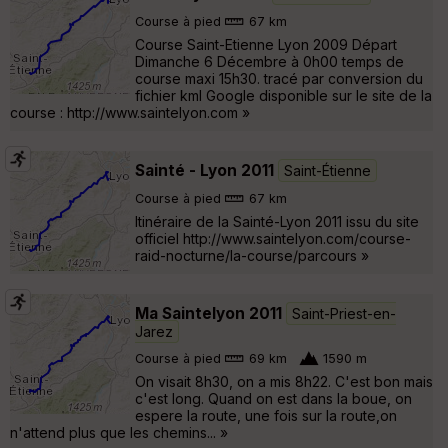
Course à pied
67 km
Course Saint-Etienne Lyon 2009 Départ
Dimanche 6 Décembre à 0h00 temps de
course maxi 15h30. tracé par conversion du
fichier kml Google disponible sur le site de la
course : http://www.saintelyon.com »
Sainté - Lyon 2011
Saint-Étienne
Course à pied
67 km
Itinéraire de la Sainté-Lyon 2011 issu du site
officiel http://www.saintelyon.com/course-
raid-nocturne/la-course/parcours »
Ma Saintelyon 2011
Saint-Priest-en-
Jarez
Course à pied
69 km
1590 m
On visait 8h30, on a mis 8h22. C'est bon mais
c'est long. Quand on est dans la boue, on
espere la route, une fois sur la route,on
n'attend plus que les chemins... »