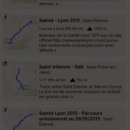
etienne. »
Sainté - Lyon 2011
Saint-Étienne
Course à pied
68 km
1200 m
Itinéraire de la Sainté-Lyon 2011 issu du site
officiel http://www.saintelyon.com/course-
raid-nocturne/la-course/parcours avec
altitude »
Saint-etienne - Salt
Saint-Priest-en-
Jarez
VTT
44 km
150 m
Trace entre Saint Etienne et Salt-en-Donzy.
Le but est de traverser la plaine en évitant
les grands axes »
Sainté Lyon 2013 - Parcours
prévisionnel au 29/10/2013
Saint-
Étienne