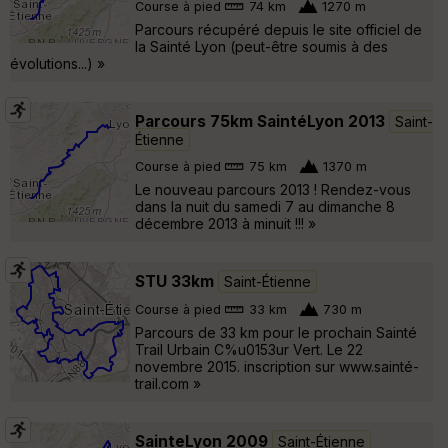
Course à pied
74 km
1270 m
Parcours récupéré depuis le site officiel de
la Sainté Lyon (peut-être soumis à des
évolutions...) »
Parcours 75km SaintéLyon 2013
Saint-
Étienne
Course à pied
75 km
1370 m
Le nouveau parcours 2013 ! Rendez-vous
dans la nuit du samedi 7 au dimanche 8
décembre 2013 à minuit !!! »
STU 33km
Saint-Étienne
Course à pied
33 km
730 m
Parcours de 33 km pour le prochain Sainté
Trail Urbain C%u0153ur Vert. Le 22
novembre 2015. inscription sur www.sainté-
trail.com »
SainteLyon 2009
Saint-Étienne