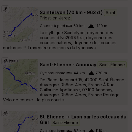
SaintéLyon (70 km - 963 d )
Saint-
Priest-en-Jarez
Course à pied
69 km
1120 m
La mythique Saintélyon, doyenne des
courses d%u2019Ultra, doyenne des
courses natures, doyenne des courses
nocturnes !!! Traversée des monts du Lyonnais »
Saint-Étienne - Annonay
Saint-Étienne
Cyclotourisme
44 km
770 m
De Place Jacquard 15, 42000 Saint-Étienne,
Auvergne-Rhône-Alpes, France À Rue
Guillaume Apollinaire, 07100 Annonay,
Auvergne-Rhône-Alpes, France Routage
Vélo de course - le plus court »
St-Etienne -> Lyon par les coteaux du
Gier
Saint-Étienne
Cyclotourisme
82 km
1110 m