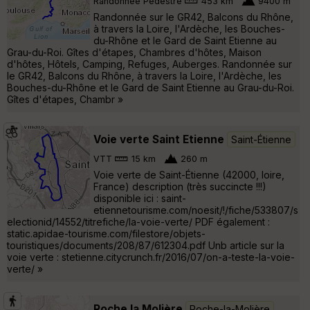
Randonnée Pédestre
453 km
9400 m
Randonnée sur le GR42, Balcons du Rhône,
à travers la Loire, l'Ardèche, les Bouches-
du-Rhône et le Gard de Saint Etienne au
Grau-du-Roi. Gîtes d'étapes, Chambres d'hôtes, Maison
d'hôtes, Hôtels, Camping, Refuges, Auberges. Randonnée sur
le GR42, Balcons du Rhône, à travers la Loire, l'Ardèche, les
Bouches-du-Rhône et le Gard de Saint Etienne au Grau-du-Roi.
Gîtes d'étapes, Chambr »
Voie verte Saint Etienne
Saint-Étienne
VTT
15 km
260 m
Voie verte de Saint-Étienne (42000, loire,
France) description (très succincte !!!)
disponible ici : saint-
etiennetourisme.com/noesit/!/fiche/533807/s
electionid/14552/titrefiche/la-voie-verte/ PDF également :
static.apidae-tourisme.com/filestore/objets-
touristiques/documents/208/87/612304.pdf Unb article sur la
voie verte : stetienne.citycrunch.fr/2016/07/on-a-teste-la-voie-
verte/ »
Roche la Molière
Roche-la-Molière