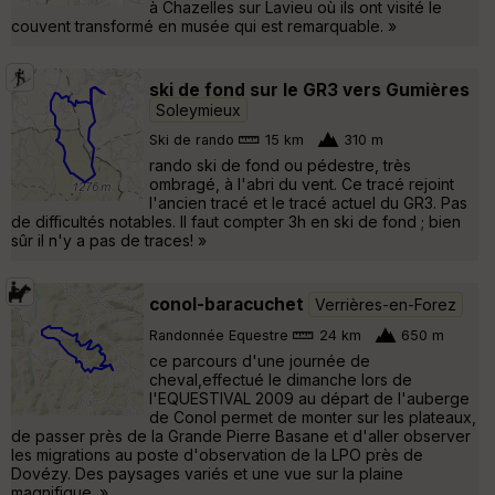
à Chazelles sur Lavieu où ils ont visité le
couvent transformé en musée qui est remarquable. »
ski de fond sur le GR3 vers Gumières
Soleymieux
Ski de rando
15 km
310 m
rando ski de fond ou pédestre, très
ombragé, à l'abri du vent. Ce tracé rejoint
l'ancien tracé et le tracé actuel du GR3. Pas
de difficultés notables. Il faut compter 3h en ski de fond ; bien
sûr il n'y a pas de traces! »
conol-baracuchet
Verrières-en-Forez
Randonnée Equestre
24 km
650 m
ce parcours d'une journée de
cheval,effectué le dimanche lors de
l'EQUESTIVAL 2009 au départ de l'auberge
de Conol permet de monter sur les plateaux,
de passer près de la Grande Pierre Basane et d'aller observer
les migrations au poste d'observation de la LPO près de
Dovézy. Des paysages variés et une vue sur la plaine
magnifique. »