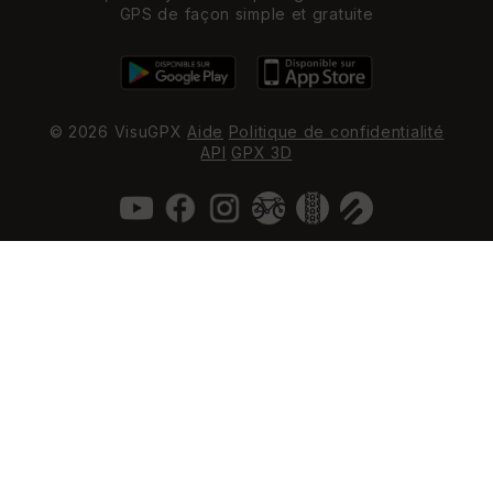
GPS de façon simple et gratuite
© 2026 VisuGPX
Aide
Politique de confidentialité
API
GPX 3D