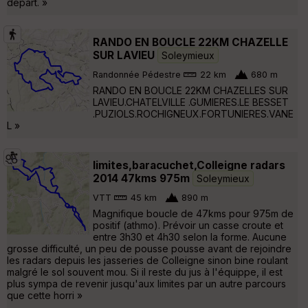
départ. »
RANDO EN BOUCLE 22KM CHAZELLE
SUR LAVIEU
Soleymieux
Randonnée Pédestre
22 km
680 m
RANDO EN BOUCLE 22KM CHAZELLES SUR
LAVIEU.CHATELVILLE .GUMIERES.LE BESSET
.PUZIOLS.ROCHIGNEUX.FORTUNIERES.VANE
L »
limites,baracuchet,Colleigne radars
2014 47kms 975m
Soleymieux
VTT
45 km
890 m
Magnifique boucle de 47kms pour 975m de
positif (athmo). Prévoir un casse croute et
entre 3h30 et 4h30 selon la forme. Aucune
grosse difficulté, un peu de pousse pousse avant de rejoindre
les radars depuis les jasseries de Colleigne sinon bine roulant
malgré le sol souvent mou. Si il reste du jus à l'équippe, il est
plus sympa de revenir jusqu'aux limites par un autre parcours
que cette horri »