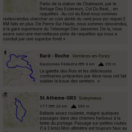
Partis de la station de Chalmazel, par le
Refuge Des Eclaireurs, Col Du Beal, , en
raquettes . Au col du Beal nous sommes
redescendus chercher un coin abrité du vent pour pic niquer.2
KM faits en plus. De Pierre Sur Haute, nous sommes descendus,
à la gare superieure du Telesiege Des Jasseries. De la, nous
avons suivi une merveilleuse piste de raquettes qui nous a
conduit par une superbe foret »
Bard - Roche
Verrières-en-Forez
Randonnée Pédestre
9 km
210 m
La galette des Rois et les délicieuses
confiseries préparées par Alice nous ont fait
oublier la boue des sentiers . »
St Athème-GR3
Soleymieux
VTT
24 km
560 m
Ballade assez roulante, malgré quelques
passages dans des chemins herbeux à la
limite du portage. Passage sur petites routes
(1 à 2 kms).Mon altimètre est toujours faux au