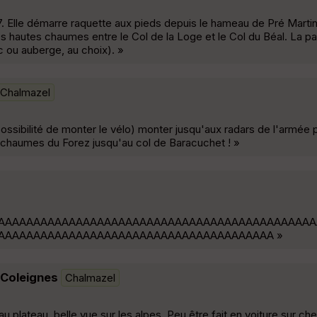
. Elle démarre raquette aux pieds depuis le hameau de Pré Marti
es hautes chaumes entre le Col de la Loge et le Col du Béal. La p
ac ou auberge, au choix). »
Chalmazel
ssibilité de monter le vélo) monter jusqu'aux radars de l'armée pui
s chaumes du Forez jusqu'au col de Baracuchet ! »
AAAAAAAAAAAAAAAAAAAAAAAAAAAAAAAAAAAAAAAAAAAAA
AAAAAAAAAAAAAAAAAAAAAAAAAAAAAAAAAAAAAAA »
 Coleignes
Chalmazel
 plateau. belle vue sur les alpes. Peu être fait en voiture sur ch