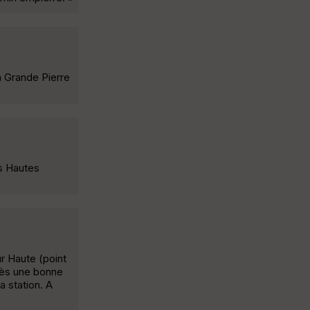
a Grande Pierre
es Hautes
r Haute (point
près une bonne
a station. A