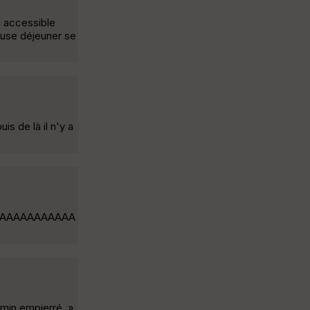
n accessible
ause déjeuner se
s de là il n'y a
AAAAAAAAAAA
emin empierré. »