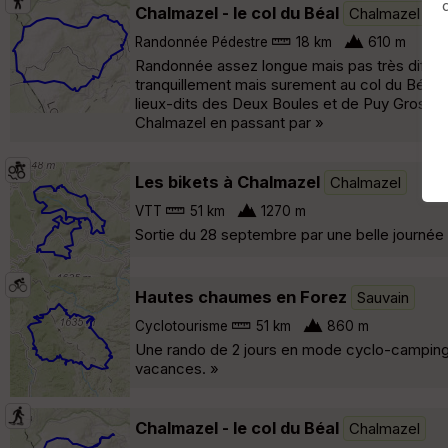
Chalmazel - le col du Béal
Chalmazel
Randonnée Pédestre
18 km
610 m
Randonnée assez longue mais pas très diffic
tranquillement mais surement au col du Béal 
lieux-dits des Deux Boules et de Puy Gros, p
Chalmazel en passant par »
Les bikets à Chalmazel
Chalmazel
VTT
51 km
1270 m
Sortie du 28 septembre par une belle journée 
Hautes chaumes en Forez
Sauvain
Cyclotourisme
51 km
860 m
Une rando de 2 jours en mode cyclo-camping po
vacances. »
Chalmazel - le col du Béal
Chalmazel