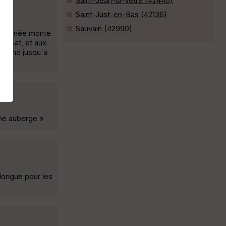
Saint-Jean-la-Vêtre (42440)
Saint-Just-en-Bas (42136)
Sauvain (42990)
andonnée monte
Fossat, et aux
escend jusqu'à
rme auberge »
 longue pour les