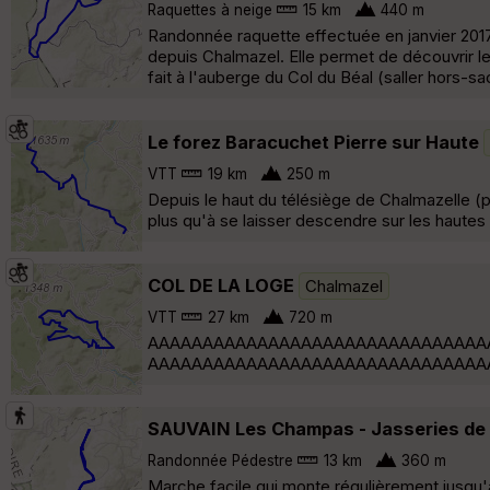
Raquettes à neige
15 km
440 m
Randonnée raquette effectuée en janvier 2017
depuis Chalmazel. Elle permet de découvrir l
fait à l'auberge du Col du Béal (saller hors-s
Le forez Baracuchet Pierre sur Haute
VTT
19 km
250 m
Depuis le haut du télésiège de Chalmazelle (po
plus qu'à se laisser descendre sur les haute
COL DE LA LOGE
Chalmazel
VTT
27 km
720 m
AAAAAAAAAAAAAAAAAAAAAAAAAAAAAAA
AAAAAAAAAAAAAAAAAAAAAAAAAAAAAAA
SAUVAIN Les Champas - Jasseries de
Randonnée Pédestre
13 km
360 m
Marche facile qui monte régulièrement jusqu'au