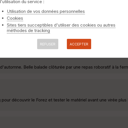
d'utilisation du service :
Utilisation de vos données personnelles
Cookies
ile (19km pour 600m de dénivelée) au départ de Chalmazel. La r
par les hameaux de Nermond, Pré Martin, puis passe au buron de 
Sites tiers succeptibles d'utiliser des cookies ou autres
uis, après une pause pour admirer le paysage au col du Béal, red
méthodes de tracking
REFUSER
ACCEPTER
d'automne. Belle balade clôturée par une repas roboratif à la fe
ur découvrir le Forez et tester le matériel avant une virée plus