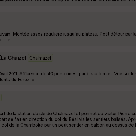
vain. Montée assez réguliere jusqu'au plateau. Petit détour par l
... »
(La Chaize)
Chalmazel
Avril 2011. Affluence de 40 personnes, par beau temps. Vue sur l
onts du Forez. »
de la station de ski de Chalmazel et permet de visiter Pierre su
rt se fait en direction du col du Béal via les sentiers balisés. A
le col de la Chamboite par un petit sentier en balcon au dessus de l