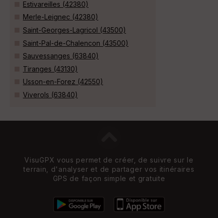
Estivareilles (42380)
Merle-Leignec (42380)
Saint-Georges-Lagricol (43500)
Saint-Pal-de-Chalencon (43500)
Sauvessanges (63840)
Tiranges (43130)
Usson-en-Forez (42550)
Viverols (63840)
VisuGPX vous permet de créer, de suivre sur le
terrain, d'analyser et de partager vos itinéraires
GPS de façon simple et gratuite