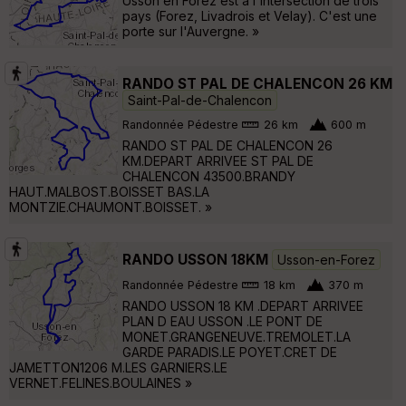
Usson en Forez est à l'intersection de trois
pays (Forez, Livadrois et Velay). C'est une
porte sur l'Auvergne. »
RANDO ST PAL DE CHALENCON 26 KM
Saint-Pal-de-Chalencon
Randonnée Pédestre
26 km
600 m
RANDO ST PAL DE CHALENCON 26
KM.DEPART ARRIVEE ST PAL DE
CHALENCON 43500.BRANDY
HAUT.MALBOST.BOISSET BAS.LA
MONTZIE.CHAUMONT.BOISSET. »
RANDO USSON 18KM
Usson-en-Forez
Randonnée Pédestre
18 km
370 m
RANDO USSON 18 KM .DEPART ARRIVEE
PLAN D EAU USSON .LE PONT DE
MONET.GRANGENEUVE.TREMOLET.LA
GARDE PARADIS.LE POYET.CRET DE
JAMETTON1206 M.LES GARNIERS.LE
VERNET.FELINES.BOULAINES »