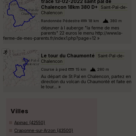
trace 13-02-2022 saint pal de
Chalençon 18km 380 D+
Saint-Pal-de-
Chalencon
Randonnée Pédestre
18 km
380 m
déjeuner à l auberge "la ferme de mes
parents" 22 euros le menu http://www.la-
ferme-de-mes-parents.fr/index1.php?page=12 »
Le tour du Chaumonté
Saint-Pal-de-
Chalencon
Course à pied
15 km
280 m
Au départ de St Pal en Chalencon, partez en
direction du volcan du Chaumonté et faite en
le tour.... »
Villes
Apinac (42550)
Craponne-sur-Arzon (43500)