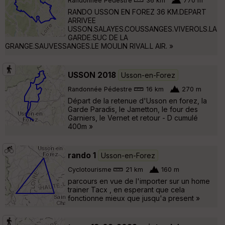
Randonnée Pédestre
36 km
770 m
RANDO USSON EN FOREZ 36 KM.DEPART
ARRIVEE
USSON.SALAYES.COUSSANGES.VIVEROLS.LA
GARDE.SUC DE LA
GRANGE.SAUVESSANGES.LE MOULIN RIVAL.L AIR. »
USSON 2018
Usson-en-Forez
Randonnée Pédestre
16 km
270 m
Départ de la retenue d'Usson en forez, la
Garde Paradis, le Jametton, le four des
Garniers, le Vernet et retour - D cumulé
400m »
rando 1
Usson-en-Forez
Cyclotourisme
21 km
160 m
parcours en vue de l'importer sur un home
trainer Tacx , en esperant que cela
fonctionne mieux que jusqu'a present »