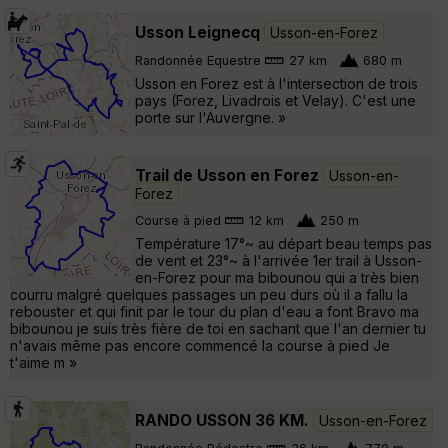
Usson Leignecq
Usson-en-Forez
Randonnée Equestre
27 km
680 m
Usson en Forez est à l'intersection de trois
pays (Forez, Livadrois et Velay). C'est une
porte sur l'Auvergne. »
Trail de Usson en Forez
Usson-en-
Forez
Course à pied
12 km
250 m
Température 17°~ au départ beau temps pas
de vent et 23°~ à l'arrivée 1er trail à Usson-
en-Forez pour ma bibounou qui a très bien
courru malgré quelques passages un peu durs où il a fallu la
rebouster et qui finit par le tour du plan d'eau a font Bravo ma
bibounou je suis très fière de toi en sachant que l'an dernier tu
n'avais même pas encore commencé la course à pied Je
t'aime m »
RANDO USSON 36 KM.
Usson-en-Forez