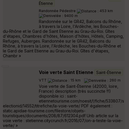
Étienne
Randonnée Pédestre
453 km
9400 m
Randonnée sur le GR42, Balcons du Rhône,
à travers la Loire, l'Ardèche, les Bouches-
du-Rhône et le Gard de Saint Etienne au Grau-du-Roi. Gîtes
d'étapes, Chambres d'hôtes, Maison d'hôtes, Hôtels, Camping,
Refuges, Auberges. Randonnée sur le GR42, Balcons du
Rhône, à travers la Loire, l'Ardèche, les Bouches-du-Rhône et
le Gard de Saint Etienne au Grau-du-Roi. Gîtes d'étapes,
Chambr »
Voie verte Saint Etienne
Saint-Étienne
VTT
15 km
260 m
Voie verte de Saint-Étienne (42000, loire,
France) description (très succincte !!!)
disponible ici : saint-
etiennetourisme.com/noesit/!/fiche/533807/s
electionid/14552/titrefiche/la-voie-verte/ PDF également :
static.apidae-tourisme.com/filestore/objets-
touristiques/documents/208/87/612304.pdf Unb article sur la
voie verte : stetienne.citycrunch.fr/2016/07/on-a-teste-la-voie-
verte/ »