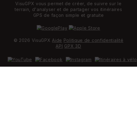
VisuGPX vous permet de créer, de suivre sur le
terrain, d'analyser et de partager vos itinéraires
GPS de façon simple et gratuite
© 2026 VisuGPX
Aide
Politique de confidentialité
API
GPX 3D