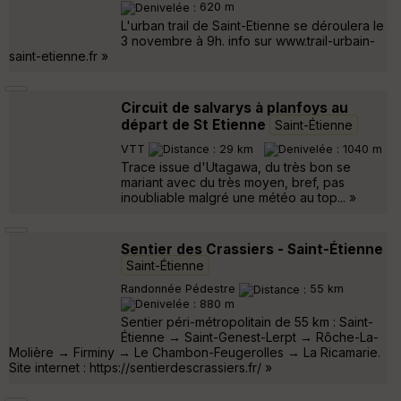
620 m
L'urban trail de Saint-Etienne se déroulera le
3 novembre à 9h. info sur www.trail-urbain-
saint-etienne.fr »
Circuit de salvarys à planfoys au
départ de St Etienne
Saint-Étienne
VTT
29 km
1040 m
Trace issue d'Utagawa, du très bon se
mariant avec du très moyen, bref, pas
inoubliable malgré une météo au top... »
Sentier des Crassiers - Saint-Étienne
Saint-Étienne
Randonnée Pédestre
55 km
880 m
Sentier péri-métropolitain de 55 km : Saint-
Étienne → Saint-Genest-Lerpt → Rôche-La-
Molière → Firminy → Le Chambon-Feugerolles → La Ricamarie.
Site internet : https://sentierdescrassiers.fr/ »