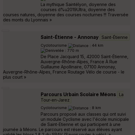
La mythique Saintélyon, doyenne des
courses d%u2019Ultra, doyenne des
courses natures, doyenne des courses nocturnes !!! Traversée
des monts du Lyonnais »
Saint-Étienne - Annonay
Saint-Étienne
Cyclotourisme
44 km
770 m
De Place Jacquard 15, 42000 Saint-Étienne,
Auvergne-Rhône-Alpes, France À Rue
Guillaume Apollinaire, 07100 Annonay,
Auvergne-Rhône-Alpes, France Routage Vélo de course - le
plus court »
Parcours Urbain Scolaire Méons
La
Tour-en-Jarez
Cyclotourisme
8 km
Parcours proposé aux classes qui ont suivi
un module Cyclisme avec l'école municipale
de Saint-Etienne et qui participent à une
journée à Méons. Le parcours est réservé aux élèves ayant
validé les blocs 1 & 2 du SRAV (Savoir rouler à vélo). »