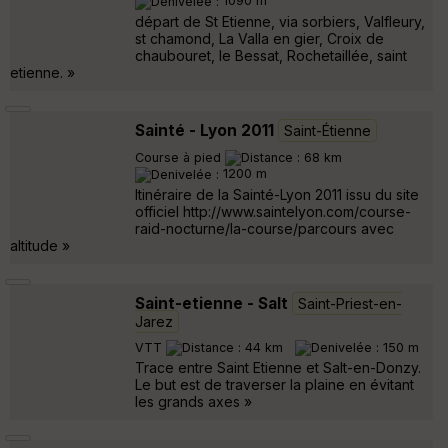
1090 m
départ de St Etienne, via sorbiers, Valfleury,
st chamond, La Valla en gier, Croix de
chaubouret, le Bessat, Rochetaillée, saint
etienne. »
Sainté - Lyon 2011
Saint-Étienne
Course à pied
68 km
1200 m
Itinéraire de la Sainté-Lyon 2011 issu du site
officiel http://www.saintelyon.com/course-
raid-nocturne/la-course/parcours avec
altitude »
Saint-etienne - Salt
Saint-Priest-en-
Jarez
VTT
44 km
150 m
Trace entre Saint Etienne et Salt-en-Donzy.
Le but est de traverser la plaine en évitant
les grands axes »