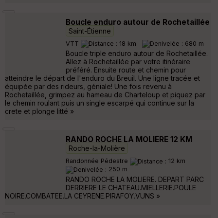
Boucle enduro autour de Rochetaillée
Saint-Étienne
VTT
18 km
680 m
Boucle triple enduro autour de Rochetaillée.
Allez à Rochetaillée par votre itinéraire
préféré. Ensuite route et chemin pour
atteindre le départ de l'enduro du Breuil. Une ligne tracée et
équipée par des rideurs, géniale! Une fois revenu à
Rochetaillée, grimpez au hameau de Charteloup et piquez par
le chemin roulant puis un single escarpé qui continue sur la
crete et plonge litté »
RANDO ROCHE LA MOLIERE 12 KM
Roche-la-Molière
Randonnée Pédestre
12 km
250 m
RANDO ROCHE LA MOLIERE. DEPART PARC
DERRIERE LE CHATEAU.MIELLERIE.POULE
NOIRE.COMBATEE.LA CEYRENE.PIRAFOY.VUNS »