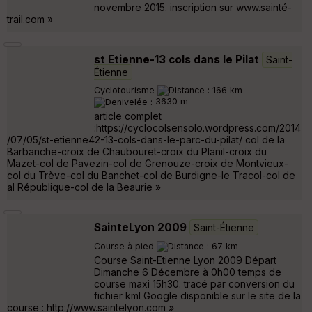
novembre 2015. inscription sur www.sainté-
trail.com »
st Etienne-13 cols dans le Pilat
Saint-
Étienne
Cyclotourisme
166 km
3630 m
article complet
:https://cyclocolsensolo.wordpress.com/2014
/07/05/st-etienne42-13-cols-dans-le-parc-du-pilat/ col de la
Barbanche-croix de Chaubouret-croix du Planil-croix du
Mazet-col de Pavezin-col de Grenouze-croix de Montvieux-
col du Trève-col du Banchet-col de Burdigne-le Tracol-col de
al République-col de la Beaurie »
SainteLyon 2009
Saint-Étienne
Course à pied
67 km
Course Saint-Etienne Lyon 2009 Départ
Dimanche 6 Décembre à 0h00 temps de
course maxi 15h30. tracé par conversion du
fichier kml Google disponible sur le site de la
course : http://www.saintelyon.com »