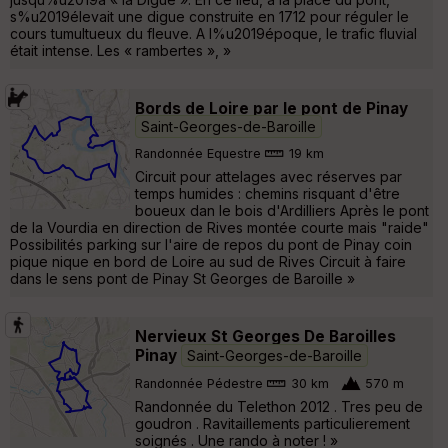
s%u2019élevait une digue construite en 1712 pour réguler le
cours tumultueux du fleuve. A l%u2019époque, le trafic fluvial
était intense. Les « rambertes », »
Bords de Loire par le pont de Pinay
Saint-Georges-de-Baroille
Randonnée Equestre
19 km
Circuit pour attelages avec réserves par
temps humides : chemins risquant d'être
boueux dan le bois d'Ardilliers Après le pont
de la Vourdia en direction de Rives montée courte mais "raide"
Possibilités parking sur l'aire de repos du pont de Pinay coin
pique nique en bord de Loire au sud de Rives Circuit à faire
dans le sens pont de Pinay St Georges de Baroille »
Nervieux St Georges De Baroilles
Pinay
Saint-Georges-de-Baroille
Randonnée Pédestre
30 km
570 m
Randonnée du Telethon 2012 . Tres peu de
goudron . Ravitaillements particulierement
soignés . Une rando à noter ! »