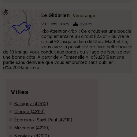
Le Gildarien
Vendranges
VTT
10 km
220 m
<b>Attention</b> : Ce circuit est une boucle
complémentaire au circuit E2.<br> Suivre le
circuit E2 jusqu'au lieu dit Chez Marthel. Là,
vous avez la possibilité de faire cette boucle
de 10 km qui vous conduit aux portes du village de Neulise par
une bonne côte. A partir de « Fontenelle », c%u2019est une
partie sans dénivelé que vous empruntez sans oublier
d%u2019admire »
Villes
Balbigny (42510)
Cleppé (42110)
Épercieux-Saint-Paul (42110)
Mizérieux (42110)
Nervieux (42510)