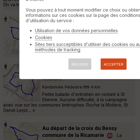
On va traverser le Pilat en prenant un maximum de chem »
Vous pouvez à tout moment modifier ce choix ou obten
informations sur ces cookies sur la page des condition
d'utilisation du service :
La Ricamarie
La Ricamarie
Utilisation de vos données personnelles
Randonnée Pédestre
8 km
180 m
Cookies
Au départ du Géant Casino circuit facile
Sites tiers succeptibles d'utiliser des cookies ou a
Historique en mémoire des mineurs "au
méthodes de tracking
Brûlé" et du puits de mine des "Combes" »
REFUSER
ACCEPTER
Autour du mont Salson
La
Ricamarie
Randonnée Pédestre
4 km
Petite balade d'entretien en restant à St
Etienne. Aucune difficulté, à la campagne
avec vue sur les communes limitrophes: Roche la Molière, St
Genst-Lerpt.... »
Au départ de la croix du Bessy
commune de la Ricamarie
La