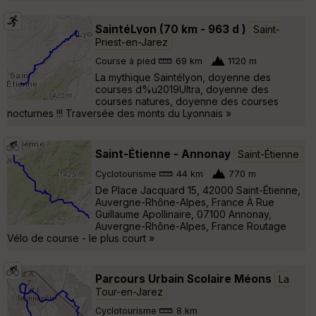
SaintéLyon (70 km - 963 d )
Saint-
Priest-en-Jarez
Course à pied
69 km
1120 m
La mythique Saintélyon, doyenne des
courses d%u2019Ultra, doyenne des
courses natures, doyenne des courses
nocturnes !!! Traversée des monts du Lyonnais »
Saint-Étienne - Annonay
Saint-Étienne
Cyclotourisme
44 km
770 m
De Place Jacquard 15, 42000 Saint-Étienne,
Auvergne-Rhône-Alpes, France À Rue
Guillaume Apollinaire, 07100 Annonay,
Auvergne-Rhône-Alpes, France Routage
Vélo de course - le plus court »
Parcours Urbain Scolaire Méons
La
Tour-en-Jarez
Cyclotourisme
8 km