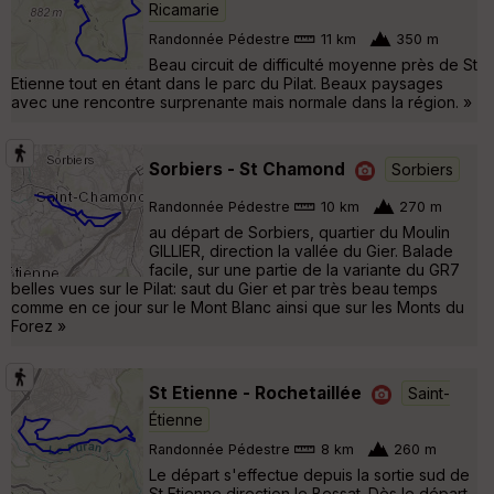
Ricamarie
Randonnée Pédestre
11 km
350 m
Beau circuit de difficulté moyenne près de St
Etienne tout en étant dans le parc du Pilat. Beaux paysages
avec une rencontre surprenante mais normale dans la région. »
Sorbiers - St Chamond
Sorbiers
Randonnée Pédestre
10 km
270 m
au départ de Sorbiers, quartier du Moulin
GILLIER, direction la vallée du Gier. Balade
facile, sur une partie de la variante du GR7
belles vues sur le Pilat: saut du Gier et par très beau temps
comme en ce jour sur le Mont Blanc ainsi que sur les Monts du
Forez »
St Etienne - Rochetaillée
Saint-
Étienne
Randonnée Pédestre
8 km
260 m
Le départ s'effectue depuis la sortie sud de
St Etienne direction le Bessat. Dès le départ,