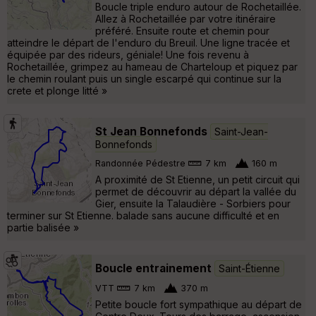
Boucle triple enduro autour de Rochetaillée.
Allez à Rochetaillée par votre itinéraire
préféré. Ensuite route et chemin pour
atteindre le départ de l'enduro du Breuil. Une ligne tracée et
équipée par des rideurs, géniale! Une fois revenu à
Rochetaillée, grimpez au hameau de Charteloup et piquez par
le chemin roulant puis un single escarpé qui continue sur la
crete et plonge litté »
St Jean Bonnefonds
Saint-Jean-
Bonnefonds
Randonnée Pédestre
7 km
160 m
A proximité de St Etienne, un petit circuit qui
permet de découvrir au départ la vallée du
Gier, ensuite la Talaudière - Sorbiers pour
terminer sur St Etienne. balade sans aucune difficulté et en
partie balisée »
Boucle entrainement
Saint-Étienne
VTT
7 km
370 m
Petite boucle fort sympathique au départ de