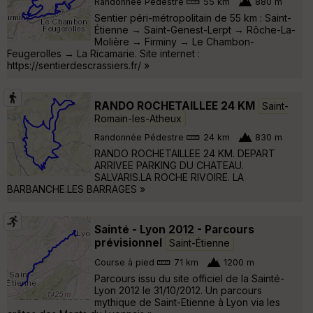
Randonnée Pédestre
55 km
880 m
Sentier péri-métropolitain de 55 km : Saint-
Étienne → Saint-Genest-Lerpt → Rôche-La-
Molière → Firminy → Le Chambon-
Feugerolles → La Ricamarie. Site internet :
https://sentierdescrassiers.fr/ »
RANDO ROCHETAILLEE 24 KM
Saint-
Romain-les-Atheux
Randonnée Pédestre
24 km
830 m
RANDO ROCHETAILLEE 24 KM. DEPART
ARRIVEE PARKING DU CHATEAU.
SALVARIS.LA ROCHE RIVOIRE. LA
BARBANCHE.LES BARRAGES »
Sainté - Lyon 2012 - Parcours
prévisionnel
Saint-Étienne
Course à pied
71 km
1200 m
Parcours issu du site officiel de la Sainté-
Lyon 2012 le 31/10/2012. Un parcours
mythique de Saint-Etienne à Lyon via les