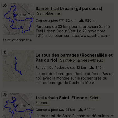
Sainté Trail Urbain (gd parcours)
Saint-Étienne
Course à pied
32 km
920 m
Parcours de 33 km pour le prochain Sainté
Trail Urbain Coeur Vert. Le 23 novembre
2014. inscription sur http://www.trail-urbain-
saint-etienne.fr »
Le tour des barrages (Rochetaillée et
Pas du rio)
Saint-Romain-les-Atheux
Randonnée Pédestre
12 km
340 m
Le tour des barrages (Rochetaillée et Pas du
rio) avec la montée sur le rocher près du
mur du barrage de Rochetaillée »
trail urbain Saint-Etienne
Saint-
Étienne
Course à pied
31 km
620 m
L'urban trail de Saint-Etienne se déroulera le