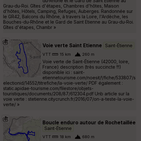
du-Rhône et le Gard de Saint Etienne au
Grau-du-Roi. Gîtes d'étapes, Chambres d'hôtes, Maison
d'hôtes, Hôtels, Camping, Refuges, Auberges. Randonnée sur
le GR42, Balcons du Rhône, à travers la Loire, l'Ardèche, les
Bouches-du-Rhône et le Gard de Saint Etienne au Grau-du-Roi.
Gîtes d'étapes, Chambr »
Voie verte Saint Etienne
Saint-Étienne
VTT
15 km
260 m
Voie verte de Saint-Étienne (42000, loire,
France) description (très succincte !!!)
disponible ici : saint-
etiennetourisme.com/noesit/!/fiche/533807/s
electionid/14552/titrefiche/la-voie-verte/ PDF également :
static.apidae-tourisme.com/filestore/objets-
touristiques/documents/208/87/612304.pdf Unb article sur la
voie verte : stetienne.citycrunch.fr/2016/07/on-a-teste-la-voie-
verte/ »
Boucle enduro autour de Rochetaillée
Saint-Étienne
VTT
18 km
680 m