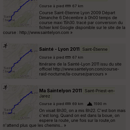
Course à pied
67 km
Course Saint-Etienne Lyon 2009 Départ
Dimanche 6 Décembre à 0h00 temps de
course maxi 15h30. tracé par conversion du
fichier kml Google disponible sur le site de la
course : http://www.saintelyon.com »
Sainté - Lyon 2011
Saint-Étienne
Course à pied
67 km
Itinéraire de la Sainté-Lyon 2011 issu du site
officiel http://www.saintelyon.com/course-
raid-nocturne/la-course/parcours »
Ma Saintelyon 2011
Saint-Priest-en-
Jarez
Course à pied
69 km
1590 m
On visait 8h30, on a mis 8h22. C'est bon mais
c'est long. Quand on est dans la boue, on
espere la route, une fois sur la route,on
n'attend plus que les chemins... »