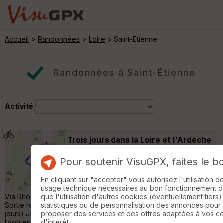
Accueil
>
Randonnées
>
Loire
> Saint-Étienne
Randonnées à Saint-Étienne
Activité
Trois jours dans la Loire et l'Ardèche
Saint-Étienne
Pour soutenir VisuGPX, faites le b
Vélo Gravel
409 km
3960 m
Traversée du Pilat + Traversée de la Loire
En cliquant sur "accepter" vous autorisez l'utilisation 
par la passerelle du Lignon + Dolce Via et
usage technique nécessaires au bon fonctionnement du 
Via Rhona Sortie dure (gros dénivelé + chemin typé VTT)
que l'utilisation d'autres cookies (éventuellement tiers)
Sortie réalisée en gravel saccoche du 1er au 3 avril 2026 (3
statistiques ou de personnalisation des annonces pour
jours) Jour 1 : Lyon -> St Etienne [100km / 2200m] On part de
proposer des services et des offres adaptées à vos c
Lyon en longeant le Rhône, arrivé à Givors on commence le dûr.
d'interêt.