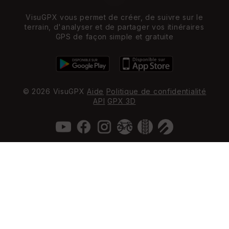
VisuGPX vous permet de créer, de suivre sur le
terrain, d'analyser et de partager vos itinéraires
GPS de façon simple et gratuite
© 2026 VisuGPX
Aide
Politique de confidentialité
API
GPX 3D