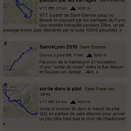
passant par les barrages
Saint-Étienne
VTT
37 km
1430 m
VTT à partir de Saint-Etienne jusqu'au
Bessat en passant par les barrages du Furan.
Une montée tranquille pendant 20km, un joli
passage boisé, puis descente par la route (GR42 possible). »
SaintéLyon 2010
Saint-Étienne
Course à pied
71 km
1090 m
Parcours de la SaintéLyon à l'exception
d'une "sortie de route" entre le Bas Marjon
et Soucieu en Jarrest.... 4km. »
sortie dans le pilat
Saint-Priest-en-
Jarez
VTT
43 km
1450 m
sortie d'environ 3h dans le massif du pilat
(42) en partant de saint-étienne pour arriver
un peu plus haut que la croix de chaubouret
»