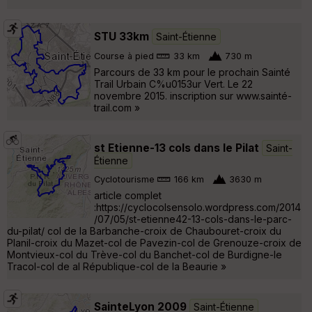
STU 33km
Saint-Étienne
Course à pied
33 km
730 m
Parcours de 33 km pour le prochain Sainté
Trail Urbain C%u0153ur Vert. Le 22
novembre 2015. inscription sur www.sainté-
trail.com »
st Etienne-13 cols dans le Pilat
Saint-
Étienne
Cyclotourisme
166 km
3630 m
article complet
:https://cyclocolsensolo.wordpress.com/2014
/07/05/st-etienne42-13-cols-dans-le-parc-
du-pilat/ col de la Barbanche-croix de Chaubouret-croix du
Planil-croix du Mazet-col de Pavezin-col de Grenouze-croix de
Montvieux-col du Trève-col du Banchet-col de Burdigne-le
Tracol-col de al République-col de la Beaurie »
SainteLyon 2009
Saint-Étienne