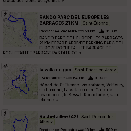
crêtes des Monts du Lyonnais »
RANDO PARC DE L EUROPE LES
BARRAGES 21 KM.
Saint-Étienne
Randonnée Pédestre
21 km
450 m
RANDO PARC DE L EUROPE LES BARRAGES
21 KM.DEPART ARRIVEE PARKING PARC DE L
EUROPE.ROCHETAILLEE.BARRAGE DE
ROCHETAILLEE.BARRAGE PAS DU RIOT »
la valla en gier
Saint-Priest-en-Jarez
Cyclotourisme
64 km
1090 m
départ de St Etienne, via sorbiers, Valfleury,
st chamond, La Valla en gier, Croix de
chaubouret, le Bessat, Rochetaillée, saint
etienne. »
Rochetaillée (42)
Saint-Romain-les-
Atheux
Randonnée Pédestre
18 km
580 m