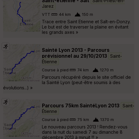
Saint-etienne - Salt
Saint-Priest-en-
Jarez
VTT
44 km
150 m
Trace entre Saint Etienne et Salt-en-Donzy.
Le but est de traverser la plaine en évitant
les grands axes »
Sainté Lyon 2013 - Parcours
prévisionnel au 29/10/2013
Saint-
Étienne
Course à pied
74 km
1270 m
Parcours récupéré depuis le site officiel de
la Sainté Lyon (peut-être soumis à des
évolutions...) »
Parcours 75km SaintéLyon 2013
Saint-
Étienne
Course à pied
75 km
1370 m
Le nouveau parcours 2013 ! Rendez-vous
dans la nuit du samedi 7 au dimanche 8
décembre 2013 à minuit !!! »