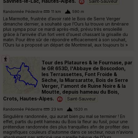
Savines-le-Lac, Hautes-Alpes.
Saint-Sauveur
Randonnée Pédestre
11 km
590 m
La Marmotte, frustrée d’avoir raté le Bois de Serre Verger
dimanche dernier, a souhaité que l’Ours lui trouve un itinéraire
plus sympa pour ce mardi après-midi, prévu très ensoleillé
grâce à l’arrivée d’un fort vent d’ouest chassant la grisaille du
matin. Pour être sûr de répondre efficacement à son souhait,
l’Ours lui a proposé un départ de Montmirail, aux toujours bi »
Tour des Plataures & le Fournase, par
le GR 653D, l'Abbaye de Boscodon,
les Terrassettes, Font Froide &
Sèche, la Miarsaratte, Bois de Serre
Verger, l'amont de Ruine Noire & la
Moutte, depuis hameau du Bois,
Crots, Hautes-Alpes.
Saint-Sauveur
Randonnée Pédestre
23 km
1520 m
Singulière randonnée, qui aurait bien pu mal se terminer ! En
effet, partis du petit hameau du Bois la fleur au fusil, pour une
prétendue randonnée des plus tranquilles afin de profiter des
magnifiques couleurs d’automne dans ce secteur, nous n’avions
absolument pas anticipé une pareille bévue de l’Ours.