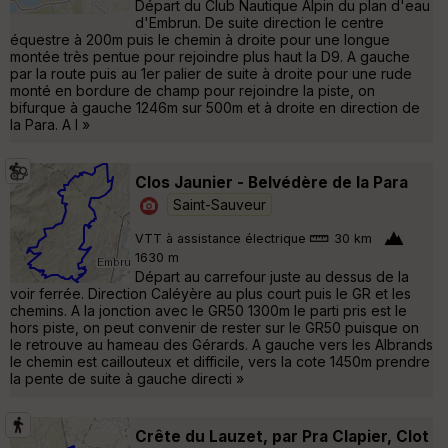
Départ du Club Nautique Alpin du plan d'eau
d'Embrun. De suite direction le centre
équestre à 200m puis le chemin à droite pour une longue
montée très pentue pour rejoindre plus haut la D9. A gauche
par la route puis au 1er palier de suite à droite pour une rude
monté en bordure de champ pour rejoindre la piste, on
bifurque à gauche 1246m sur 500m et à droite en direction de
la Para. A l »
Clos Jaunier - Belvédère de la Para
Saint-Sauveur
VTT à assistance électrique
30 km
1630 m
Départ au carrefour juste au dessus de la
voir ferrée. Direction Caléyère au plus court puis le GR et les
chemins. A la jonction avec le GR50 1300m le parti pris est le
hors piste, on peut convenir de rester sur le GR50 puisque on
le retrouve au hameau des Gérards. A gauche vers les Albrands
le chemin est caillouteux et difficile, vers la cote 1450m prendre
la pente de suite à gauche directi »
Crête du Lauzet, par Pra Clapier, Clot