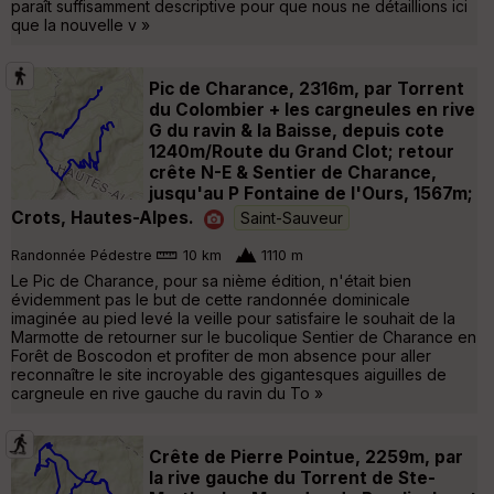
paraît suffisamment descriptive pour que nous ne détaillions ici
que la nouvelle v »
Pic de Charance, 2316m, par Torrent
du Colombier + les cargneules en rive
G du ravin & la Baisse, depuis cote
1240m/Route du Grand Clot; retour
crête N-E & Sentier de Charance,
jusqu'au P Fontaine de l'Ours, 1567m;
Crots, Hautes-Alpes.
Saint-Sauveur
Randonnée Pédestre
10 km
1110 m
Le Pic de Charance, pour sa nième édition, n'était bien
évidemment pas le but de cette randonnée dominicale
imaginée au pied levé la veille pour satisfaire le souhait de la
Marmotte de retourner sur le bucolique Sentier de Charance en
Forêt de Boscodon et profiter de mon absence pour aller
reconnaître le site incroyable des gigantesques aiguilles de
cargneule en rive gauche du ravin du To »
Crête de Pierre Pointue, 2259m, par
la rive gauche du Torrent de Ste-