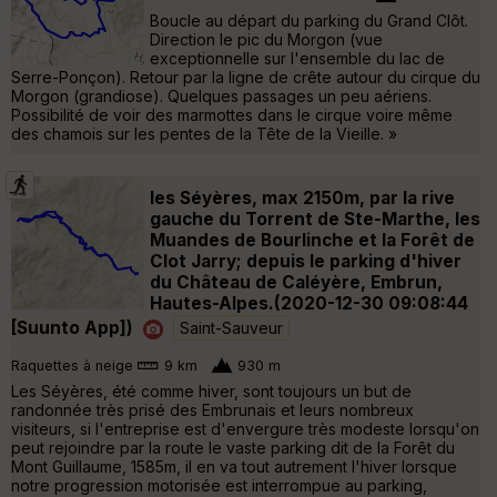
Boucle au départ du parking du Grand Clôt.
Direction le pic du Morgon (vue
exceptionnelle sur l'ensemble du lac de
Serre-Ponçon). Retour par la ligne de crête autour du cirque du
Morgon (grandiose). Quelques passages un peu aériens.
Possibilité de voir des marmottes dans le cirque voire même
des chamois sur les pentes de la Tête de la Vieille. »
les Séyères, max 2150m, par la rive
gauche du Torrent de Ste-Marthe, les
Muandes de Bourlinche et la Forêt de
Clot Jarry; depuis le parking d'hiver
du Château de Caléyère, Embrun,
Hautes-Alpes.(2020-12-30 09:08:44
[Suunto App])
Saint-Sauveur
Raquettes à neige
9 km
930 m
Les Séyères, été comme hiver, sont toujours un but de
randonnée très prisé des Embrunais et leurs nombreux
visiteurs, si l'entreprise est d'envergure très modeste lorsqu'on
peut rejoindre par la route le vaste parking dit de la Forêt du
Mont Guillaume, 1585m, il en va tout autrement l'hiver lorsque
notre progression motorisée est interrompue au parking,