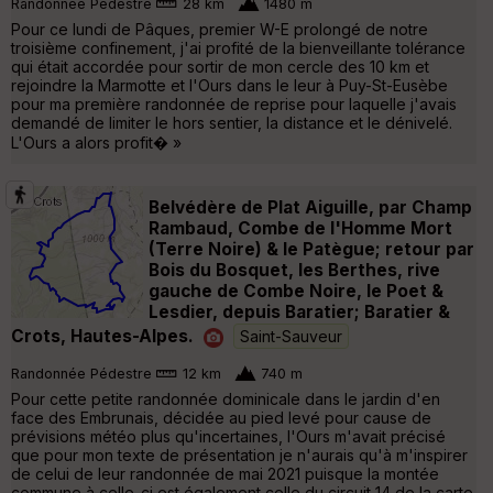
Randonnée Pédestre
28 km
1480 m
Pour ce lundi de Pâques, premier W-E prolongé de notre
troisième confinement, j'ai profité de la bienveillante tolérance
qui était accordée pour sortir de mon cercle des 10 km et
rejoindre la Marmotte et l'Ours dans le leur à Puy-St-Eusèbe
pour ma première randonnée de reprise pour laquelle j'avais
demandé de limiter le hors sentier, la distance et le dénivelé.
L'Ours a alors profit� »
Belvédère de Plat Aiguille, par Champ
Rambaud, Combe de l'Homme Mort
(Terre Noire) & le Patègue; retour par
Bois du Bosquet, les Berthes, rive
gauche de Combe Noire, le Poet &
Lesdier, depuis Baratier; Baratier &
Crots, Hautes-Alpes.
Saint-Sauveur
Randonnée Pédestre
12 km
740 m
Pour cette petite randonnée dominicale dans le jardin d'en
face des Embrunais, décidée au pied levé pour cause de
prévisions météo plus qu'incertaines, l'Ours m'avait précisé
que pour mon texte de présentation je n'aurais qu'à m'inspirer
de celui de leur randonnée de mai 2021 puisque la montée
commune à celle-ci est également celle du circuit 14 de la carte