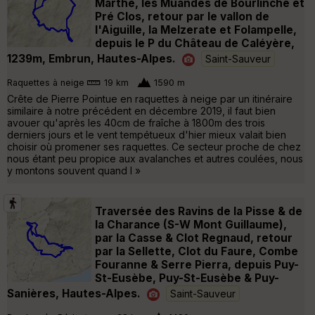
Marthe, les Muandes de Bourlinche et
Pré Clos, retour par le vallon de
l'Aiguille, la Melzerate et Folampelle,
depuis le P du Château de Caléyère,
1239m, Embrun, Hautes-Alpes.
Saint-Sauveur
Raquettes à neige
19 km
1590 m
Crête de Pierre Pointue en raquettes à neige par un itinéraire
similaire à notre précédent en décembre 2019, il faut bien
avouer qu'après les 40cm de fraîche à 1800m des trois
derniers jours et le vent tempétueux d'hier mieux valait bien
choisir où promener ses raquettes. Ce secteur proche de chez
nous étant peu propice aux avalanches et autres coulées, nous
y montons souvent quand l »
Traversée des Ravins de la Pisse & de
la Charance (S-W Mont Guillaume),
par la Casse & Clot Regnaud, retour
par la Sellette, Clot du Faure, Combe
Fouranne & Serre Pierra, depuis Puy-
St-Eusèbe, Puy-St-Eusèbe & Puy-
Sanières, Hautes-Alpes.
Saint-Sauveur