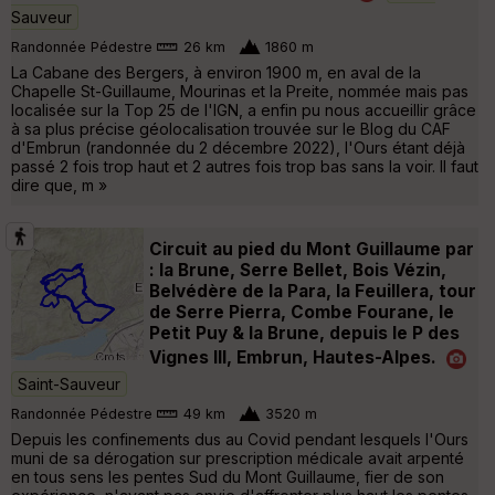
Sauveur
Randonnée Pédestre
26 km
1860 m
La Cabane des Bergers, à environ 1900 m, en aval de la
Chapelle St-Guillaume, Mourinas et la Preite, nommée mais pas
localisée sur la Top 25 de l'IGN, a enfin pu nous accueillir grâce
à sa plus précise géolocalisation trouvée sur le Blog du CAF
d'Embrun (randonnée du 2 décembre 2022), l'Ours étant déjà
passé 2 fois trop haut et 2 autres fois trop bas sans la voir. Il faut
dire que, m »
Circuit au pied du Mont Guillaume par
: la Brune, Serre Bellet, Bois Vézin,
Belvédère de la Para, la Feuillera, tour
de Serre Pierra, Combe Fourane, le
Petit Puy & la Brune, depuis le P des
Vignes III, Embrun, Hautes-Alpes.
Saint-Sauveur
Randonnée Pédestre
49 km
3520 m
Depuis les confinements dus au Covid pendant lesquels l'Ours
muni de sa dérogation sur prescription médicale avait arpenté
en tous sens les pentes Sud du Mont Guillaume, fier de son