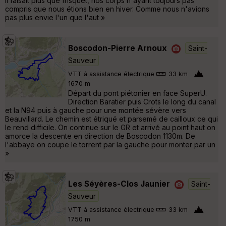
il faisait plus que frisquet, nos corps n'ayant toujours pas
compris que nous étions bien en hiver. Comme nous n'avions
pas plus envie l'un que l'aut »
Boscodon-Pierre Arnoux
Saint-
Sauveur
VTT à assistance électrique
33 km
1670 m
Départ du pont piétonier en face SuperU.
Direction Baratier puis Crots le long du canal
et la N94 puis à gauche pour une montée sévère vers
Beauvillard. Le chemin est étriqué et parsemé de cailloux ce qui
le rend difficile. On continue sur le GR et arrivé au point haut on
amorce la descente en direction de Boscodon 1130m. De
l'abbaye on coupe le torrent par la gauche pour monter par un
»
Les Séyères-Clos Jaunier
Saint-
Sauveur
VTT à assistance électrique
33 km
1750 m