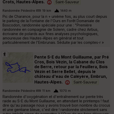
Crots, Hautes-Alpes.
Saint-Sauveur
Randonnée Pédestre
19 km
1440 m
Pic de Charance, pour la n + unième fois, au plus court depuis
le parking de la Fontaine de l'Ours en Forêt Domaniale de
Boscodon, randonnée spéciale pour une : "Première
randonnée en compagnie de Solenn, cadre chez Airbus,
écrivaine de polards aux fines analyses psychologiques,
amoureuse des Hautes-Alpes en général et tout
particulièrement de l'Embrunais. Séduite par les comptes-r »
Pente S-E du Mont Guillaume, par Pré
Cros, Bois Vézin, la Cabane du Clos
de Berre, retour par la Feuillera, Bois
Vézin et Serre Bellet, depuis le
château d'eau de Caléyère, Embrun,
Hautes-Alpes.
Saint-Sauveur
Randonnée Pédestre
11 km
1070 m
Randonnée d'oxygénation et d'entraînement sur pente très
raide au S-E du Mont Guillaume, en attendant le printemps ! faut
dire qu'au passage nous y avons trouvé bon nombre du crocus
et une gentiane bleue, c'est dire ! randonnée strictement sans
autre intérêt, sinon de permettre à l'Ours de me faire découvrir