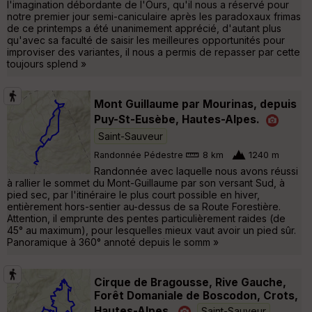
l'imagination débordante de l'Ours, qu'il nous a réservé pour
notre premier jour semi-caniculaire après les paradoxaux frimas
de ce printemps a été unanimement apprécié, d'autant plus
qu'avec sa faculté de saisir les meilleures opportunités pour
improviser des variantes, il nous a permis de repasser par cette
toujours splend »
Mont Guillaume par Mourinas, depuis
Puy-St-Eusèbe, Hautes-Alpes.
Saint-Sauveur
Randonnée Pédestre
8 km
1240 m
Randonnée avec laquelle nous avons réussi
à rallier le sommet du Mont-Guillaume par son versant Sud, à
pied sec, par l'itinéraire le plus court possible en hiver,
entièrement hors-sentier au-dessus de sa Route Forestière.
Attention, il emprunte des pentes particulièrement raides (de
45° au maximum), pour lesquelles mieux vaut avoir un pied sûr.
Panoramique à 360° annoté depuis le somm »
Cirque de Bragousse, Rive Gauche,
Forêt Domaniale de Boscodon, Crots,
Hautes-Alpes.
Saint-Sauveur