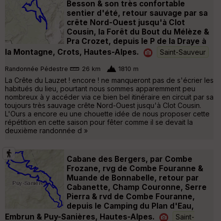
Besson & son très confortable
sentier d'été, retour sauvage par sa
crête Nord-Ouest jusqu'à Clot
Cousin, la Forêt du Bout du Mélèze &
Pra Crozet, depuis le P de la Draye à
la Montagne, Crots, Hautes-Alpes.
Saint-Sauveur
Randonnée Pédestre
26 km
1810 m
La Crête du Lauzet ! encore ! ne manqueront pas de s'écrier les
habitués du lieu, pourtant nous sommes apparemment peu
nombreux à y accéder via ce bien bel itinéraire en circuit par sa
toujours très sauvage crête Nord-Ouest jusqu'à Clot Cousin.
L'Ours a encore eu une chouette idée de nous proposer cette
répétition en cette saison pour fêter comme il se devait la
deuxième randonnée d »
Cabane des Bergers, par Combe
Frozane, rvg de Combe Fouranne &
Muande de Bonnabelle, retour par
Cabanette, Champ Couronne, Serre
Pierra & rvd de Combe Fouranne,
depuis le Camping du Plan d'Eau,
Embrun & Puy-Sanières, Hautes-Alpes.
Saint-