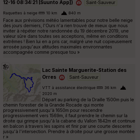
12-16 08:34:21 [Suunto App])
Saint-Sauveur
Raquettes à neige
10 km
840 m
Face aux prévisions météo lamentables pour notre belle neige
des jours derniers, l'Ours n'a rien trouvé de mieux que nous
inviter à répéter notre randonnée du 19 décembre 2019, une
valeur sûre dans toutes ses acceptions, même en conditions
extrêmes ! Bien lui en a pris car, malgré une nuit copieusement
arrosée jusqu'aux altitudes maximales environnantes
accompagnée comme presque tou »
Lac Sainte Marguerite-Station des
Orres
Saint-Sauveur
VTT à assistance électrique
36 km
2020 m
Départ au parking de la Draille 1500m puis le
chemin forestier de la Grande Rocade qui monte
progressivement jusqu'à 1650m pour rescendre
progressivement vers 1569m, il faut prendre le chemin sur la
droite qui grimpe jusqu'à la cabane du Vallon 1842m et continue
en balcon à travers les sapins et finir par une courte descente
jusqu'à l'intersection. Prendre à droite pour une grosse montée
r »