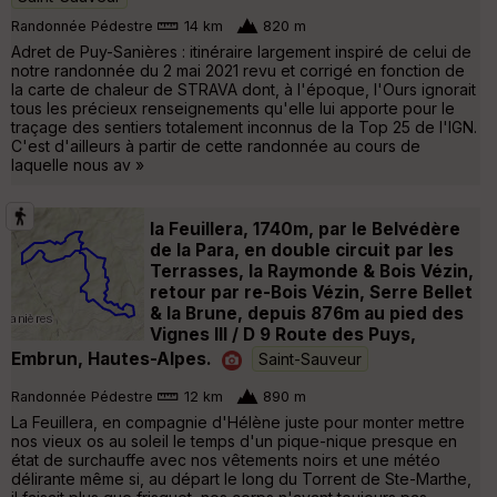
Randonnée Pédestre
14 km
820 m
Adret de Puy-Sanières : itinéraire largement inspiré de celui de
notre randonnée du 2 mai 2021 revu et corrigé en fonction de
la carte de chaleur de STRAVA dont, à l'époque, l'Ours ignorait
tous les précieux renseignements qu'elle lui apporte pour le
traçage des sentiers totalement inconnus de la Top 25 de l'IGN.
C'est d'ailleurs à partir de cette randonnée au cours de
laquelle nous av »
la Feuillera, 1740m, par le Belvédère
de la Para, en double circuit par les
Terrasses, la Raymonde & Bois Vézin,
retour par re-Bois Vézin, Serre Bellet
& la Brune, depuis 876m au pied des
Vignes III / D 9 Route des Puys,
Embrun, Hautes-Alpes.
Saint-Sauveur
Randonnée Pédestre
12 km
890 m
La Feuillera, en compagnie d'Hélène juste pour monter mettre
nos vieux os au soleil le temps d'un pique-nique presque en
état de surchauffe avec nos vêtements noirs et une météo
délirante même si, au départ le long du Torrent de Ste-Marthe,