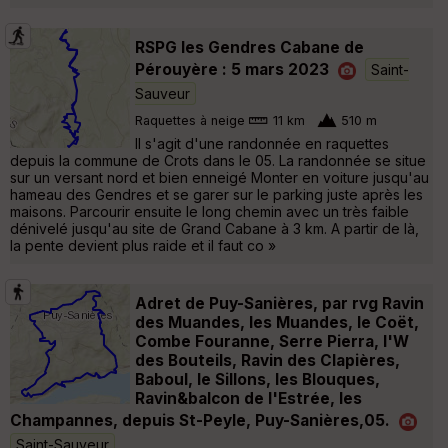
RSPG les Gendres Cabane de
Pérouyère : 5 mars 2023
Saint-
Sauveur
Raquettes à neige
11 km
510 m
Il s'agit d'une randonnée en raquettes
depuis la commune de Crots dans le 05. La randonnée se situe
sur un versant nord et bien enneigé Monter en voiture jusqu'au
hameau des Gendres et se garer sur le parking juste après les
maisons. Parcourir ensuite le long chemin avec un très faible
dénivelé jusqu'au site de Grand Cabane à 3 km. A partir de là,
la pente devient plus raide et il faut co »
Adret de Puy-Sanières, par rvg Ravin
des Muandes, les Muandes, le Coët,
Combe Fouranne, Serre Pierra, l'W
des Bouteils, Ravin des Clapières,
Baboul, le Sillons, les Blouques,
Ravin&balcon de l'Estrée, les
Champannes, depuis St-Peyle, Puy-Sanières,05.
Saint-Sauveur