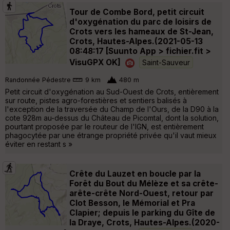
Tour de Combe Bord, petit circuit
d'oxygénation du parc de loisirs de
Crots vers les hameaux de St-Jean,
Crots, Hautes-Alpes.(2021-05-13
08:48:17 [Suunto App > fichier.fit >
VisuGPX OK]
Saint-Sauveur
Randonnée Pédestre
9 km
480 m
Petit circuit d'oxygénation au Sud-Ouest de Crots, entièrement
sur route, pistes agro-forestières et sentiers balisés à
l'exception de la traversée du Champ de l'Ours, de la D90 à la
cote 928m au-dessus du Château de Picomtal, dont la solution,
pourtant proposée par le routeur de l'IGN, est entièrement
phagocytée par une étrange propriété privée qu'il vaut mieux
éviter en restant s »
Crête du Lauzet en boucle par la
Forêt du Bout du Mélèze et sa crête-
arête-crête Nord-Ouest, retour par
Clot Besson, le Mémorial et Pra
Clapier; depuis le parking du Gîte de
la Draye, Crots, Hautes-Alpes.(2020-