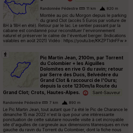
Randonnée Pédestre
11 km
820 m
Montée au pic du Morgon depuis le parking
du grand Clot (accès 5 Euros par voiture de
8H à 18H en été). Retour par le lac. Le sentier passant par la
cabane est condamné pour reconstituer l'environnement
naturel et préserver le calme de l'éventuel berger. (Indications
valables en août 2021) Vidéo : https://youtu.be/KKZPTldnFFw »
Pic Martin Jean, 2100m, par Torrent
du Colombier + les Aiguilles
Dolomites en rive G du ravin; retour
par Serre des Ducs, Belvédère du
Grand Clot & raccourci de l'Ours;
depuis la cote 1230m/la Route du
Grand Clot; Crots, Hautes-Alpes.
Saint-Sauveur
Randonnée Pédestre
7 km
890 m
Le Pic Martin Jean, tout autant que l'a été le Pic de Charance le
dimanche 15 mai 2022 n'est là que pour une intéressante
ponctuation de cette salutaire nouvelle visite à cet incroyable
site d'aiguilles de cargneule aux dimensions titanesques en rive
gauche du ravin du Torrent du Colombier, dont la fiche nous