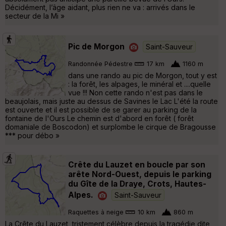
Décidément, l’âge aidant, plus rien ne va : arrivés dans le
secteur de la Mi »
Pic de Morgon
Saint-Sauveur
Randonnée Pédestre
17 km
1160 m
dans une rando au pic de Morgon, tout y est
: la forêt, les alpages, le minéral et ....quelle
vue !!! Non cette rando n'est pas dans le
beaujolais, mais juste au dessus de Savines le Lac L'été la route
est ouverte et il est possible de se garer au parking de la
fontaine de l'Ours Le chemin est d'abord en forêt ( forêt
domaniale de Boscodon) et surplombe le cirque de Bragousse
*** pour débo »
Crête du Lauzet en boucle par son
arête Nord-Ouest, depuis le parking
du Gîte de la Draye, Crots, Hautes-
Alpes.
Saint-Sauveur
Raquettes à neige
10 km
860 m
La Crête du Lauzet, tristement célèbre depuis la tragédie dite