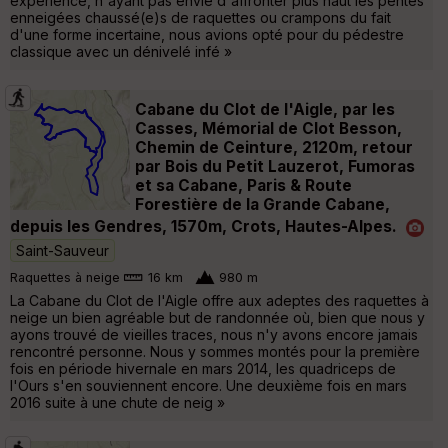
expérience, n'ayant pas envie d'affronter plus haut les pentes
enneigées chaussé(e)s de raquettes ou crampons du fait
d'une forme incertaine, nous avions opté pour du pédestre
classique avec un dénivelé infé »
Cabane du Clot de l'Aigle, par les
Casses, Mémorial de Clot Besson,
Chemin de Ceinture, 2120m, retour
par Bois du Petit Lauzerot, Fumoras
et sa Cabane, Paris & Route
Forestière de la Grande Cabane,
depuis les Gendres, 1570m, Crots, Hautes-Alpes.
Saint-Sauveur
Raquettes à neige
16 km
980 m
La Cabane du Clot de l'Aigle offre aux adeptes des raquettes à
neige un bien agréable but de randonnée où, bien que nous y
ayons trouvé de vieilles traces, nous n'y avons encore jamais
rencontré personne. Nous y sommes montés pour la première
fois en période hivernale en mars 2014, les quadriceps de
l'Ours s'en souviennent encore. Une deuxième fois en mars
2016 suite à une chute de neig »