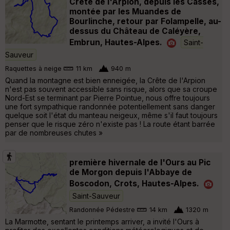
Crête de l'Arpion, depuis les Casses,
montée par les Muandes de
Bourlinche, retour par Folampelle, au-
dessus du Château de Caléyère,
Embrun, Hautes-Alpes.
Saint-
Sauveur
Raquettes à neige
11 km
940 m
Quand la montagne est bien enneigée, la Crête de l'Arpion
n'est pas souvent accessible sans risque, alors que sa croupe
Nord-Est se terminant par Pierre Pointue, nous offre toujours
une fort sympathique randonnée potentiellement sans danger
quelque soit l'état du manteau neigeux, même s'il faut toujours
penser que le risque zéro n'existe pas ! La route étant barrée
par de nombreuses chutes »
première hivernale de l'Ours au Pic
de Morgon depuis l'Abbaye de
Boscodon, Crots, Hautes-Alpes.
Saint-Sauveur
Randonnée Pédestre
14 km
1320 m
La Marmotte, sentant le printemps arriver, a invité l'Ours à