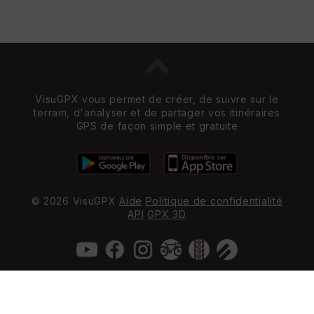
VisuGPX vous permet de créer, de suivre sur le
terrain, d'analyser et de partager vos itinéraires
GPS de façon simple et gratuite
© 2026 VisuGPX
Aide
Politique de confidentialité
API
GPX 3D