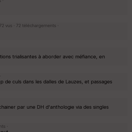
 ·
872 vus · 72 téléchargements ·
ons trialisantes à aborder avec méfiance, en
·
up de culs dans les dalles de Lauzes, et passages
ainer par une DH d'anthologie via des singles
ts ·