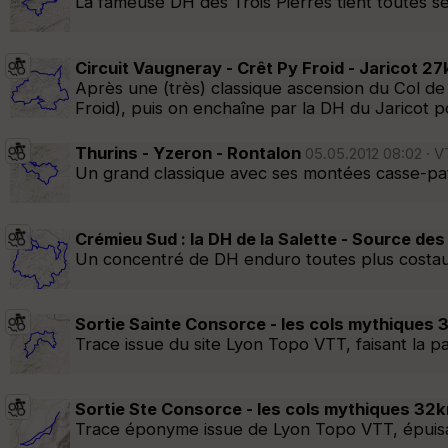
La fameuse DH des Trois Pierres tient toutes se
Circuit Vaugneray - Crêt Py Froid - Jaricot 2
Après une (très) classique ascension du Col de 
Froid), puis on enchaîne par la DH du Jaricot 
Thurins - Yzeron - Rontalon
05.05.2012 08:02 · V
Un grand classique avec ses montées casse-patt
Crémieu Sud : la DH de la Salette - Source de
Un concentré de DH enduro toutes plus costaud
Sortie Sainte Consorce - les cols mythiques
Trace issue du site Lyon Topo VTT, faisant la
Sortie Ste Consorce - les cols mythiques 32
Trace éponyme issue de Lyon Topo VTT, épuisan