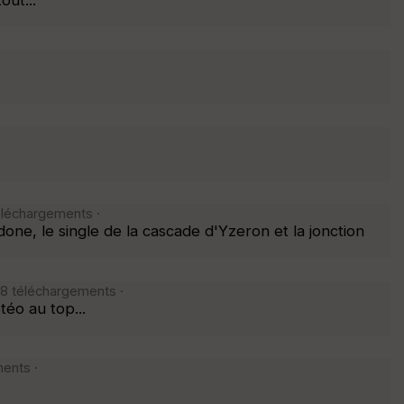
out...
téléchargements ·
ne, le single de la cascade d'Yzeron et la jonction
78 téléchargements ·
éo au top...
ents ·