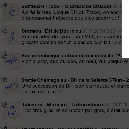
Sortie DH Tracol - Chateau de Crussol
Afficher la carto
dossier et sous-dossiers
|
ce dossier u
05.01.20
Après la très ludique DH du Tracol, on enchaîne
d'engagement réservé aux plus aguerris ! !
Crémieu - DH de Bourcieu
03.01.2013 08:20 · VTT 
Sur une idée de Lyon Topo VTT, un assemblage d
glissant comme ce fut le cas ce jour là ! ! A c
Sortie technique autour du ruisseau de l'Yze
Rien à jeter, que du bon, du neuf, du ludique e
Sortie Chamagnieu - DH de la Salette 37km - 
Une succession de DH bien pierreuses et parfoi
terrain est gras ! !
Taluyers - Mornant - La Forestière
15.12.2012 08
Très très gras, et ce n'était pas gras, c'était b