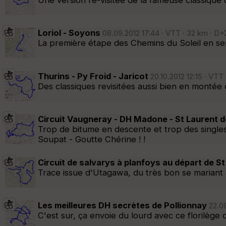
Une version re-visitée de la fameuse classique 
Loriol - Soyons
08.09.2012 17:44 · VTT · 32 km · D+
La première étape des Chemins du Soleil en sens
Thurins - Py Froid - Jaricot
20.10.2012 12:15 · VTT
Des classiques revisitées aussi bien en montée q
Circuit Vaugneray - DH Madone - St Laurent 
Trop de bitume en descente et trop des singles
Soupat - Goutte Chérine ! !
Circuit de salvarys à planfoys au départ de St
Trace issue d'Utagawa, du très bon se mariant 
Les meilleures DH secrètes de Pollionnay
22.09
C'est sur, ça envoie du lourd avec ce florilège 