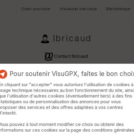
Créer une trace
Visualiser une trace
Bibliothèque
lbricaud
Contact lbricaud
Pour soutenir VisuGPX, faites le bon choi
En cliquant sur "accepter" vous autorisez l'utilisation de cookies à
usage technique nécessaires au bon fonctionnement du site, ainsi
que l'utilisation d'autres cookies (éventuellement tiers) à des fins
statistiques ou de personnalisation des annonces pour vous
proposer des services et des offres adaptées à vos centres
1.2013 08:42 · VTT · 34 km · D+650 m · 1760 vus · 141 télécharge
d'interêt.
ssant l'absence de boue et un grip élevé pour le secteu
avec brio l'accès à une meilleure DH du circuit ! ! Heur
Vous pouvez à tout moment modifier ce choix ou obtenir des
informations sur ces cookies sur la page des conditions générale