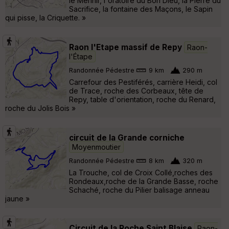
le Menhir, l'oratoire du Bon Dieu, la Pierre du
Sacrifice, la fontaine des Maçons, le Sapin
qui pisse, la Criquette. »
Raon l'Etape massif de Repy
Raon-
l'Étape
Randonnée Pédestre
9 km
290 m
Carrefour des Pestiférés, carrière Heidi, col
de Trace, roche des Corbeaux, tête de
Repy, table d'orientation, roche du Renard,
roche du Jolis Bois »
circuit de la Grande corniche
Moyenmoutier
Randonnée Pédestre
8 km
320 m
La Trouche, col de Croix Collé,roches des
Rondeaux,roche de la Grande Basse, roche
Schaché, roche du Pilier balisage anneau
jaune »
Circuit de la Roche Saint Blaise
Raon-