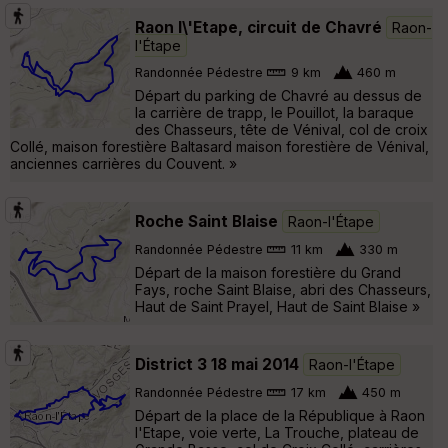
Raon l\'Etape, circuit de Chavré
Raon-
l'Étape
Randonnée Pédestre
9 km
460 m
Départ du parking de Chavré au dessus de
la carrière de trapp, le Pouillot, la baraque
des Chasseurs, tête de Vénival, col de croix
Collé, maison forestière Baltasard maison forestière de Vénival,
anciennes carrières du Couvent. »
Roche Saint Blaise
Raon-l'Étape
Randonnée Pédestre
11 km
330 m
Départ de la maison forestière du Grand
Fays, roche Saint Blaise, abri des Chasseurs,
Haut de Saint Prayel, Haut de Saint Blaise »
District 3 18 mai 2014
Raon-l'Étape
Randonnée Pédestre
17 km
450 m
Départ de la place de la République à Raon
l'Etape, voie verte, La Trouche, plateau de