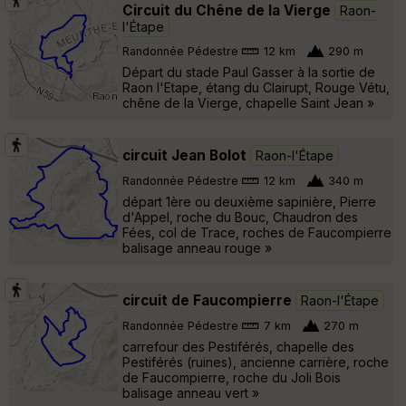
Circuit du Chêne de la Vierge
Raon-
l'Étape
Randonnée Pédestre
12 km
290 m
Départ du stade Paul Gasser à la sortie de
Raon l'Etape, étang du Clairupt, Rouge Vétu,
chêne de la Vierge, chapelle Saint Jean »
circuit Jean Bolot
Raon-l'Étape
Randonnée Pédestre
12 km
340 m
départ 1ère ou deuxième sapinière, Pierre
d'Appel, roche du Bouc, Chaudron des
Fées, col de Trace, roches de Faucompierre
balisage anneau rouge »
circuit de Faucompierre
Raon-l'Étape
Randonnée Pédestre
7 km
270 m
carrefour des Pestiférés, chapelle des
Pestiférés (ruines), ancienne carrière, roche
de Faucompierre, roche du Joli Bois
balisage anneau vert »