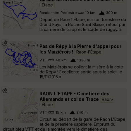
l'Étape
Randonnée Pédestre
10 km
300 m
Départ de Raon l'Etape, maison forestère du
Grand Fays, la Roche Saint Blaise, retour par
la carrière de trapp et le stade de rugby. »
Pas de Répy à la Pierre d'appel pour
les Maizièrois !
Raon-l'Étape
VTT
40 km
1330 m
Les Maizièrois se collent la misère à la cote
de Répy ! Excellente sortie sous le soleil le
15/11/2015 »
RAON L'ETAPE - Cimetière des
Allemands et col de Trace
Raon-
l'Étape
VTT
15 km
340 m
Circuit au départ de la gare de Raon L'Etape
et de la première sapinière. Emprunt du
circuit bleu VTT et de la montée vers le cimetière des