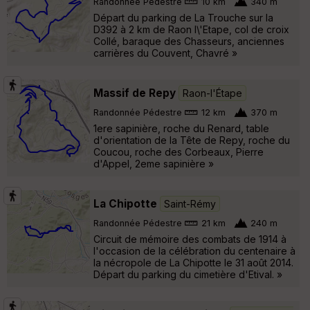
Randonnée Pédestre
10 km
340 m
Départ du parking de La Trouche sur la
D392 à 2 km de Raon l\'Etape, col de croix
Collé, baraque des Chasseurs, anciennes
carrières du Couvent, Chavré »
Massif de Repy
Raon-l'Étape
Randonnée Pédestre
12 km
370 m
1ere sapinière, roche du Renard, table
d'orientation de la Tête de Repy, roche du
Coucou, roche des Corbeaux, Pierre
d'Appel, 2eme sapinière »
La Chipotte
Saint-Rémy
Randonnée Pédestre
21 km
240 m
Circuit de mémoire des combats de 1914 à
l'occasion de la célébration du centenaire à
la nécropole de La Chipotte le 31 août 2014.
Départ du parking du cimetière d'Etival. »