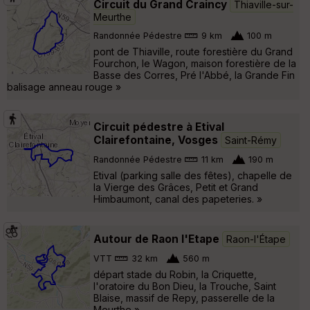
Circuit du Grand Craincy
Thiaville-sur-
Meurthe
Randonnée Pédestre
9 km
100 m
pont de Thiaville, route forestière du Grand
Fourchon, le Wagon, maison forestière de la
Basse des Corres, Pré l'Abbé, la Grande Fin
balisage anneau rouge »
Circuit pédestre à Etival
Clairefontaine, Vosges
Saint-Rémy
Randonnée Pédestre
11 km
190 m
Etival (parking salle des fêtes), chapelle de
la Vierge des Grâces, Petit et Grand
Himbaumont, canal des papeteries. »
Autour de Raon l'Etape
Raon-l'Étape
VTT
32 km
560 m
départ stade du Robin, la Criquette,
l'oratoire du Bon Dieu, la Trouche, Saint
Blaise, massif de Repy, passerelle de la
Meurthe »