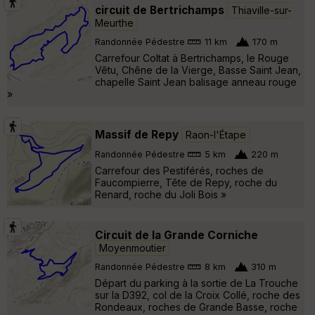
circuit de Bertrichamps
Thiaville-sur-
Meurthe
Randonnée Pédestre
11 km
170 m
Carrefour Coltat à Bertrichamps, le Rouge
Vêtu, Chêne de la Vierge, Basse Saint Jean,
chapelle Saint Jean balisage anneau rouge
»
Massif de Repy
Raon-l'Étape
Randonnée Pédestre
5 km
220 m
Carrefour des Pestiférés, roches de
Faucompierre, Tête de Repy, roche du
Renard, roche du Joli Bois »
Circuit de la Grande Corniche
Moyenmoutier
Randonnée Pédestre
8 km
310 m
Départ du parking à la sortie de La Trouche
sur la D392, col de la Croix Collé, roche des
Rondeaux, roches de Grande Basse, roche