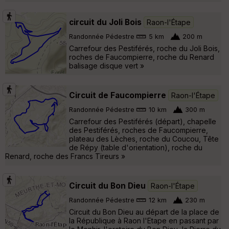
circuit du Joli Bois
Raon-l'Étape
Randonnée Pédestre
5 km
200 m
Carrefour des Pestiférés, roche du Joli Bois,
roches de Faucompierre, roche du Renard
balisage disque vert »
Circuit de Faucompierre
Raon-l'Étape
Randonnée Pédestre
10 km
300 m
Carrefour des Pestiférés (départ), chapelle
des Pestiférés, roches de Faucompierre,
plateau des Lèches, roche du Coucou, Tête
de Répy (table d'orientation), roche du
Renard, roche des Francs Tireurs »
Circuit du Bon Dieu
Raon-l'Étape
Randonnée Pédestre
12 km
230 m
Circuit du Bon Dieu au départ de la place de
la République à Raon l'Etape en passant par