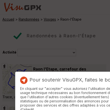
Accueil
>
Randonnées
>
Vosges
> Raon-l'Étape
Randonnées à Raon-l'Étape
Activité
Raon l'Etape, carrefour des
Pestiférés
Raon-l'Étape
Pour soutenir VisuGPX, faites le b
Randonnée Pédestre
9 km
230 m
Raon l'Etape carrefour des
En cliquant sur "accepter" vous autorisez l'utilisation 
Pestiférés,roches de Faucompierre, col de
usage technique nécessaires au bon fonctionnement du 
Trace, ancienne chapelle des Pestiférés »
que l'utilisation d'autres cookies (éventuellement tiers)
statistiques ou de personnalisation des annonces pour
proposer des services et des offres adaptées à vos c
d'interêt.