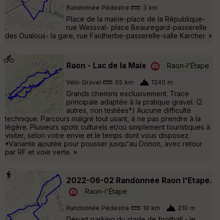
Randonnée Pédestre
3 km
Place de la mairie-place de la République-
rue Wessval- place Beauregard-passerelle
des Oualous- la gare, rue Faidherbe-passerelle-salle Karcher. »
Raon - Lac de la Maix
Raon-l'Étape
Vélo Gravel
55 km
1240 m
Grands chemins exclusivement. Trace
principale adaptée à la pratique gravel. (2
autres, non testées*) Aucune difficulté
technique. Parcours malgré tout usant, à ne pas prendre à la
légère. Plusieurs spots culturels et/ou simplement touristiques à
visiter, selon votre envie et le temps dont vous disposez.
*Variante ajoutée pour pousser jusqu'au Donon, avec retour
par RF et voie verte. »
2022-06-02 Randonnée Raon l'Etape.
Raon-l'Étape
Randonnée Pédestre
10 km
210 m
Départ parking du stade de football - le