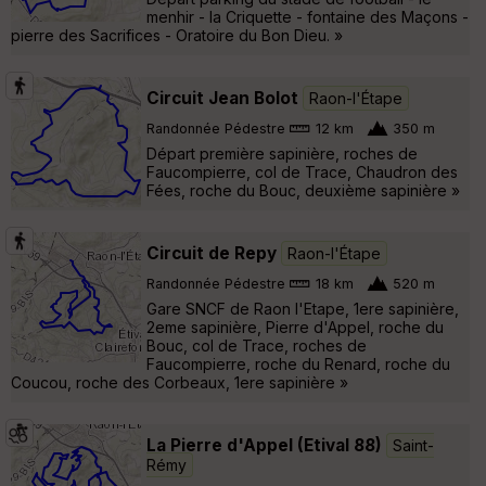
menhir - la Criquette - fontaine des Maçons -
pierre des Sacrifices - Oratoire du Bon Dieu. »
Circuit Jean Bolot
Raon-l'Étape
Randonnée Pédestre
12 km
350 m
Départ première sapinière, roches de
Faucompierre, col de Trace, Chaudron des
Fées, roche du Bouc, deuxième sapinière »
Circuit de Repy
Raon-l'Étape
Randonnée Pédestre
18 km
520 m
Gare SNCF de Raon l'Etape, 1ere sapinière,
2eme sapinière, Pierre d'Appel, roche du
Bouc, col de Trace, roches de
Faucompierre, roche du Renard, roche du
Coucou, roche des Corbeaux, 1ere sapinière »
La Pierre d'Appel (Etival 88)
Saint-
Rémy