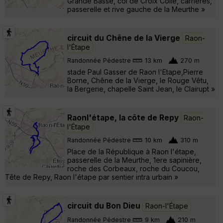
Grande Basse, col de Croix Collé, carrières,
passerelle et rive gauche de la Meurthe »
circuit du Chêne de la Vierge
Raon-
l'Étape
Randonnée Pédestre
13 km
270 m
stade Paul Gasser de Raon l'Etape,Pierre
Borne, Chêne de la Vierge, le Rouge Vêtu,
la Bergerie, chapelle Saint Jean, le Clairupt »
Raonl'étape, la côte de Repy
Raon-
l'Étape
Randonnée Pédestre
10 km
310 m
Place de la République à Raon l'étape,
passerelle de la Meurthe, 1ere sapinière,
roche des Corbeaux, roche du Coucou,
Tête de Repy, Raon l'étape par sentier intra urbain »
circuit du Bon Dieu
Raon-l'Étape
Randonnée Pédestre
9 km
210 m