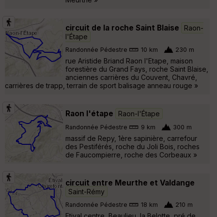
circuit de la roche Saint Blaise
Raon-
l'Étape
Randonnée Pédestre
10 km
230 m
rue Aristide Briand Raon l'Etape, maison
forestière du Grand Fays, roche Saint Blaise,
anciennes carrières du Couvent, Chavré,
carrières de trapp, terrain de sport balisage anneau rouge »
Raon l'étape
Raon-l'Étape
Randonnée Pédestre
9 km
300 m
massif de Repy, 1ère sapinière, carrefour
des Pestiférés, roche du Joli Bois, roches
de Faucompierre, roche des Corbeaux »
circuit entre Meurthe et Valdange
Saint-Rémy
Randonnée Pédestre
18 km
210 m
Etival centre, Beaulieu, la Belotte, pré de