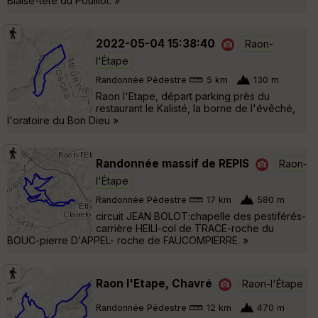
Blaise-tête du Pouillot. »
2022-05-04 15:38:40
Raon-
l'Étape
Randonnée Pédestre
5 km
130 m
Raon l'Etape, départ parking près du
restaurant le Kalisté, la borne de l'évêché,
l'oratoire du Bon Dieu »
Randonnée massif de REPIS
Raon-
l'Étape
Randonnée Pédestre
17 km
580 m
circuit JEAN BOLOT:chapelle des pestiférés-
carrière HEILI-col de TRACE-roche du
BOUC-pierre D'APPEL- roche de FAUCOMPIERRE. »
Raon l'Etape, Chavré
Raon-l'Étape
Randonnée Pédestre
12 km
470 m