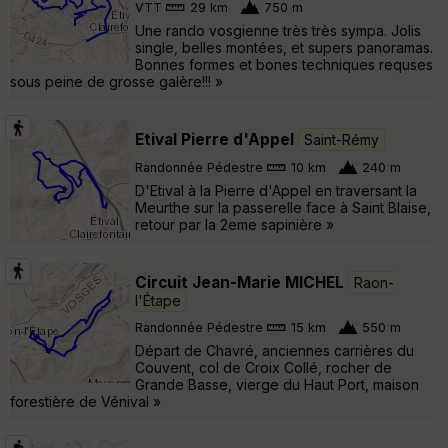
VTT
29 km
750 m
Une rando vosgienne très très sympa. Jolis
single, belles montées, et supers panoramas.
Bonnes formes et bones techniques requses
sous peine de grosse galère!!! »
Etival Pierre d'Appel
Saint-Rémy
Randonnée Pédestre
10 km
240 m
D'Etival à la Pierre d'Appel en traversant la
Meurthe sur la passerelle face à Saint Blaise,
retour par la 2eme sapinière »
Circuit Jean-Marie MICHEL
Raon-
l'Étape
Randonnée Pédestre
15 km
550 m
Départ de Chavré, anciennes carrières du
Couvent, col de Croix Collé, rocher de
Grande Basse, vierge du Haut Port, maison
forestière de Vénival »