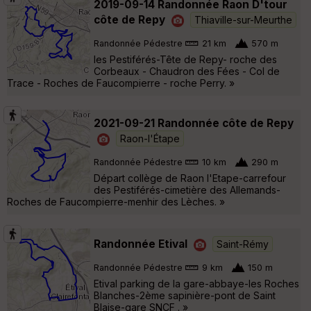
2019-09-14 Randonnée Raon D'tour
côte de Repy
Thiaville-sur-Meurthe
Randonnée Pédestre
21 km
570 m
les Pestiférés-Tête de Repy- roche des
Corbeaux - Chaudron des Fées - Col de
Trace - Roches de Faucompierre - roche Perry. »
2021-09-21 Randonnée côte de Repy
Raon-l'Étape
Randonnée Pédestre
10 km
290 m
Départ collège de Raon l'Etape-carrefour
des Pestiférés-cimetière des Allemands-
Roches de Faucompierre-menhir des Lèches. »
Randonnée Etival
Saint-Rémy
Randonnée Pédestre
9 km
150 m
Etival parking de la gare-abbaye-les Roches
Blanches-2ème sapinière-pont de Saint
Blaise-gare SNCF . »