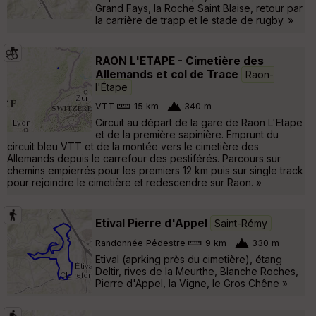
Grand Fays, la Roche Saint Blaise, retour par
la carrière de trapp et le stade de rugby. »
RAON L'ETAPE - Cimetière des
Allemands et col de Trace
Raon-
l'Étape
VTT
15 km
340 m
Circuit au départ de la gare de Raon L'Etape
et de la première sapinière. Emprunt du
circuit bleu VTT et de la montée vers le cimetière des
Allemands depuis le carrefour des pestiférés. Parcours sur
chemins empierrés pour les premiers 12 km puis sur single track
pour rejoindre le cimetière et redescendre sur Raon. »
Etival Pierre d'Appel
Saint-Rémy
Randonnée Pédestre
9 km
330 m
Etival (aprking près du cimetière), étang
Deltir, rives de la Meurthe, Blanche Roches,
Pierre d'Appel, la Vigne, le Gros Chêne »