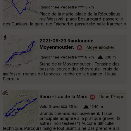
Randonnée Pédestre
3 km
Place de la mairie-place de la République-
rue Wessval- place Beauregard-passerelle
des Oualous- la gare, rue Faidherbe-passerelle-salle Karcher. »
2021-09-23 Randonnée
Moyenmoutier.
Moyenmoutier
Randonnée Pédestre
8 km
330 m
Stand de tir Moyenmoutier - Fontaine des
bassins- source des chevreuils- croix de
malfosse- roches de Lanceux- roche de la balance- Haute
Pierre. »
Raon - Lac de la Maix
Raon-l'Étape
Vélo Gravel
55 km
1240 m
Grands chemins exclusivement. Trace
principale adaptée à la pratique gravel. (2
autres, non testées*) Aucune difficulté
technique. Parcours malgré tout usant, à ne pas prendre à la