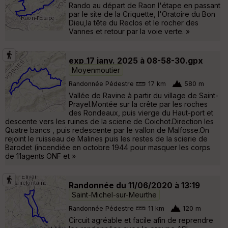
Rando au départ de Raon l'étape en passant
par le site de la Criquette, l'Oratoire du Bon
Dieu,la tête du Reclos et le rocher des
Vannes et retour par la voie verte. »
exp_17 janv. 2025 à 08-58-30.gpx
Moyenmoutier
Randonnée Pédestre
17 km
580 m
Vallée de Ravine à partir du village de Saint-
Prayel.Montée sur la crête par les roches
des Rondeaux, puis vierge du Haut-port et
descente vers les ruines de la scierie de Coichot.Direction les
Quatre bancs , puis redescente par le vallon de Malfosse.On
rejoint le ruisseau de Malines puis les restes de la scierie de
Barodet (incendiée en octobre 1944 pour masquer les corps
de 11agents ONF et »
Randonnée du 11/06/2020 à 13:19
Saint-Michel-sur-Meurthe
Randonnée Pédestre
11 km
120 m
Circuit agréable et facile afin de reprendre