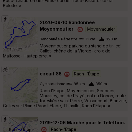
Bouc- Chaudron des Fées- col de Trace- Bissefosse- la
Belotte. »
2020-09-10 Randonnée
Moyenmoutier.
Moyenmoutier
Randonnée Pédestre
11 km
320 m
Moyenmoutier parking du stand de tir- col
Callot- chêne de la Vierge- croix de
Malfosse- Hautepierre. »
circuit 86
Raon-l'Étape
Cyclotourisme
85 km
850 m
Raon l'Etape, Moyenmoutier, Senones,
Moussey, col de Prayé, col du Donon, route
forestière saint Pierre, Vexaincourt, Bionville,
Celles sur Plaine Raon l'Etape, Thiaville, Raon l'Etape »
2019-12-06 Marche pour le Téléthon.
Raon-l'Étape