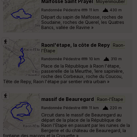
Malfosse Saint Prayel
Moyenmoutier
Randonnée Pédestre
11 km
430 m
Départ du sapin de Malfosse, roches de
Soudaine, roches de Querel, les Quatres
Bancs, vallée de Ravine »
Raonl'étape, la côte de Repy
Raon-
l'Étape
Randonnée Pédestre
10 km
310 m
Place de la République à Raon l'étape,
passerelle de la Meurthe, 1ere sapinière,
roche des Corbeaux, roche du Coucou,
Tête de Repy, Raon l'étape par sentier intra urbain »
massif de Beauregard
Raon-l'Étape
Randonnée Pédestre
11 km
220 m
Circuit dans le massif de Beauregard au
départ de la place de la République de
Raon l'Etape en passant par les ruines de la
Bergerie et du château de Beauregard, la
fontaine des maçons et la Criquette »