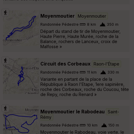
Moyenmoutier
Moyenmoutier
Randonnée Pédestre
8 km
350 m
Départ du stand de tir de Moyenmoutier,
Haute Pierre, Haute Murée, roche de la
Balance, rochers de Lanceux, croix de
Malfosse »
Circuit des Corbeaux
Raon-l'Étape
Randonnée Pédestre
11 km
330 m
Variante en partant de la place de la
République à Raon l'Etape, 1ere sapinière,
roche des Corbeaux, roche du Coucou, tête
de Repy, roche du Renard »
Moyenmoutier le Rabodeau
Saint-
Rémy
Randonnée Pédestre
10 km
150 m
Moyenmoutier le Rabodeau, voie verte, le