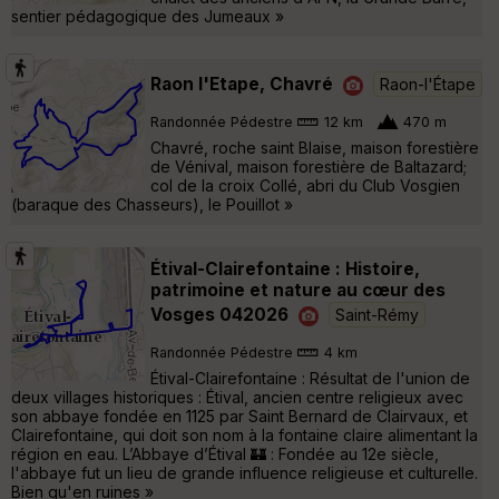
sentier pédagogique des Jumeaux »
Raon l'Etape, Chavré
Raon-l'Étape
Randonnée Pédestre
12 km
470 m
Chavré, roche saint Blaise, maison forestière
de Vénival, maison forestière de Baltazard;
col de la croix Collé, abri du Club Vosgien
(baraque des Chasseurs), le Pouillot »
Étival-Clairefontaine : Histoire,
patrimoine et nature au cœur des
Vosges 042026
Saint-Rémy
Randonnée Pédestre
4 km
Étival-Clairefontaine : Résultat de l'union de
deux villages historiques : Étival, ancien centre religieux avec
son abbaye fondée en 1125 par Saint Bernard de Clairvaux, et
Clairefontaine, qui doit son nom à la fontaine claire alimentant la
région en eau. L’Abbaye d’Étival 🏰 : Fondée au 12e siècle,
l'abbaye fut un lieu de grande influence religieuse et culturelle.
Bien qu'en ruines »