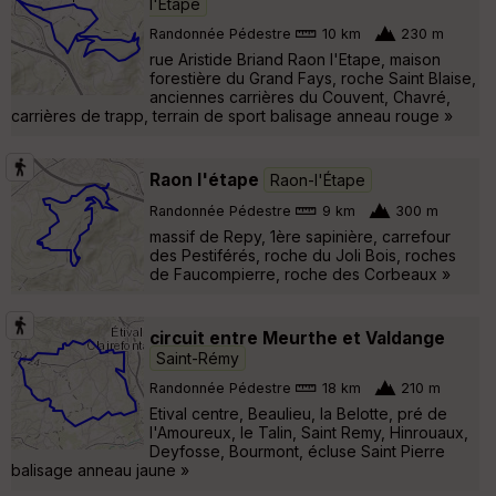
l'Étape
Randonnée Pédestre
10 km
230 m
rue Aristide Briand Raon l'Etape, maison
forestière du Grand Fays, roche Saint Blaise,
anciennes carrières du Couvent, Chavré,
carrières de trapp, terrain de sport balisage anneau rouge »
Raon l'étape
Raon-l'Étape
Randonnée Pédestre
9 km
300 m
massif de Repy, 1ère sapinière, carrefour
des Pestiférés, roche du Joli Bois, roches
de Faucompierre, roche des Corbeaux »
circuit entre Meurthe et Valdange
Saint-Rémy
Randonnée Pédestre
18 km
210 m
Etival centre, Beaulieu, la Belotte, pré de
l'Amoureux, le Talin, Saint Remy, Hinrouaux,
Deyfosse, Bourmont, écluse Saint Pierre
balisage anneau jaune »