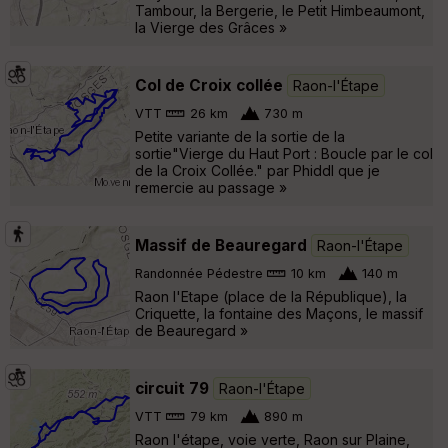
Tambour, la Bergerie, le Petit Himbeaumont,
la Vierge des Grâces »
Col de Croix collée
Raon-l'Étape
VTT
26 km
730 m
Petite variante de la sortie de la
sortie"Vierge du Haut Port : Boucle par le col
de la Croix Collée." par Phiddl que je
remercie au passage »
Massif de Beauregard
Raon-l'Étape
Randonnée Pédestre
10 km
140 m
Raon l'Etape (place de la République), la
Criquette, la fontaine des Maçons, le massif
de Beauregard »
circuit 79
Raon-l'Étape
VTT
79 km
890 m
Raon l'étape, voie verte, Raon sur Plaine,