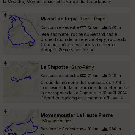
la Meurthe, Moyenmoutier et la vallée du Rabodeau. »
Massif de Repy
Raon-l'Étape
Randonnée Pédestre
12 km
370 m
1ere sapinière, roche du Renard, table
d'orientation de la Tête de Repy, roche du
Coucou, roche des Corbeaux, Pierre
d'Appel, 2eme sapinière »
La Chipotte
Saint-Rémy
Randonnée Pédestre
21 km
240 m
Circuit de mémoire des combats de 1914 à
l'occasion de la célébration du centenaire à
la nécropole de La Chipotte le 31 août 2014.
Départ du parking du cimetière d'Etival. »
Moyenmoutier La Haute Pierre
Moyenmoutier
Randonnée Pédestre
10 km
260 m