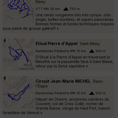
Rémy
VTT
29 km
750 m
Une rando vosgienne très très sympa. Jolis
single, belles montées, et supers panoramas.
Bonnes formes et bones techniques requses
sous peine de grosse galère!!! »
Etival Pierre d'Appel
Saint-Rémy
Randonnée Pédestre
10 km
240 m
D'Etival à la Pierre d'Appel en traversant la
Meurthe sur la passerelle face à Saint Blaise,
retour par la 2eme sapinière »
Circuit Jean-Marie MICHEL
Raon-
l'Étape
Randonnée Pédestre
15 km
550 m
Départ de Chavré, anciennes carrières du
Couvent, col de Croix Collé, rocher de
Grande Basse, vierge du Haut Port, maison
forestière de Vénival »