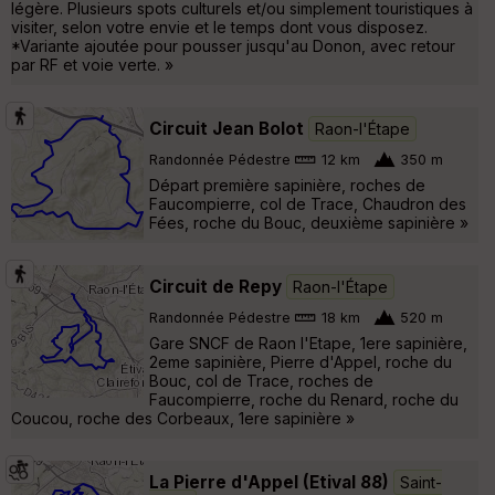
légère. Plusieurs spots culturels et/ou simplement touristiques à
visiter, selon votre envie et le temps dont vous disposez.
*Variante ajoutée pour pousser jusqu'au Donon, avec retour
par RF et voie verte. »
Circuit Jean Bolot
Raon-l'Étape
Randonnée Pédestre
12 km
350 m
Départ première sapinière, roches de
Faucompierre, col de Trace, Chaudron des
Fées, roche du Bouc, deuxième sapinière »
Circuit de Repy
Raon-l'Étape
Randonnée Pédestre
18 km
520 m
Gare SNCF de Raon l'Etape, 1ere sapinière,
2eme sapinière, Pierre d'Appel, roche du
Bouc, col de Trace, roches de
Faucompierre, roche du Renard, roche du
Coucou, roche des Corbeaux, 1ere sapinière »
La Pierre d'Appel (Etival 88)
Saint-