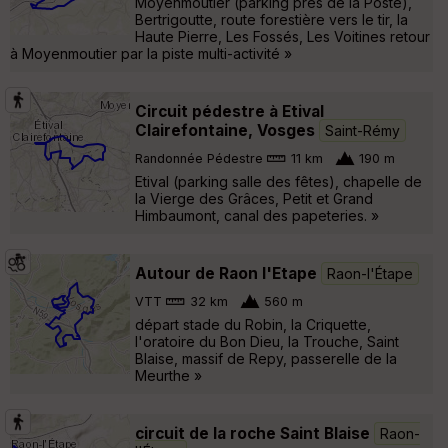
Moyenmoutier (parking prés de la Poste),
Bertrigoutte, route forestière vers le tir, la
Haute Pierre, Les Fossés, Les Voitines retour
à Moyenmoutier par la piste multi-activité »
Circuit pédestre à Etival
Clairefontaine, Vosges
Saint-Rémy
Randonnée Pédestre
11 km
190 m
Etival (parking salle des fêtes), chapelle de
la Vierge des Grâces, Petit et Grand
Himbaumont, canal des papeteries. »
Autour de Raon l'Etape
Raon-l'Étape
VTT
32 km
560 m
départ stade du Robin, la Criquette,
l'oratoire du Bon Dieu, la Trouche, Saint
Blaise, massif de Repy, passerelle de la
Meurthe »
circuit de la roche Saint Blaise
Raon-