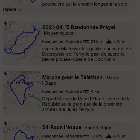
poursuivre sur le chemin longeant la voie
rapide. »
2021-04-15 Randonnée Prayel.
Moyenmoutier
Randonnée Pédestre
21 km
770 m
sapin de Malfosse-les quatre bancs-col de
Dialtrepoix-col Ferry-le pain de sucre-la
pierre piquée-scierie de Coichot. »
Marche pour le Téléthon.
Raon-
l'Étape
Randonnée Pédestre
4 km
Départ Mairie de Raon l'Etape- place de la
République-la gare-rue de la première
armée- rue Jules Ferry. »
54-Raon l'étape
Raon-l'Étape
Randonnée Pédestre
17 km
470 m