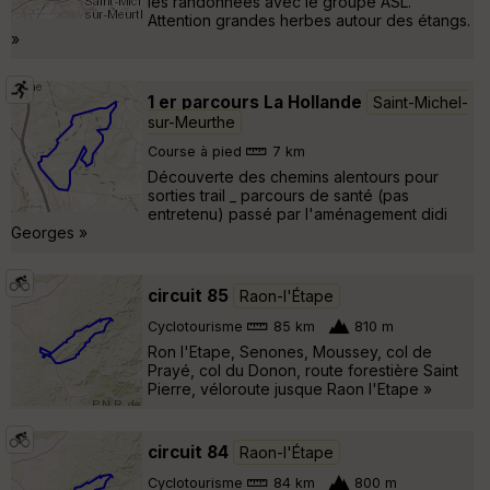
les randonnées avec le groupe ASL.
Attention grandes herbes autour des étangs.
»
1 er parcours La Hollande
Saint-Michel-
sur-Meurthe
Course à pied
7 km
Découverte des chemins alentours pour
sorties trail _ parcours de santé (pas
entretenu) passé par l'aménagement didi
Georges »
circuit 85
Raon-l'Étape
Cyclotourisme
85 km
810 m
Ron l'Etape, Senones, Moussey, col de
Prayé, col du Donon, route forestière Saint
Pierre, véloroute jusque Raon l'Etape »
circuit 84
Raon-l'Étape
Cyclotourisme
84 km
800 m