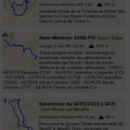
Randonnée Pédestre
7 km
260 m
Ancienne école de la Trouche-le rocher des
Vannes-la Croix Marie-l'oratoire du bon
Dieu-la Cense de Coeur »
Raon-Montsec SANS POI
Raon-l'Étape
Voyage à vélo
201 km
1030 m
Tracé surligné en bleu - kilométrage ne
tenant pas compte des alternatives et
diverticules qui feront l'objet de tracés
distincts et de couleurs différentes. CASDV -
88 PETR Déodatie CCVP - 54 PETR Lunévillois + Lagarde (CCS
- 57) CCPS - 54 PETR Lunévillois CCTLB - 54 PETR Lunévillois
CCSGC - 54 PETR Val de Lorraine CCBP - 54 PETR Val de
Lorraine CCTT - 54 PETR Terres de Lorraine C »
Randonnée du 14/05/2020 à 14:31
Saint-Michel-sur-Meurthe
Randonnée Pédestre
10 km
110 m
Reco pour le groupe. Partie impraticable du
3km92 à 4km40. Donc nécessité de