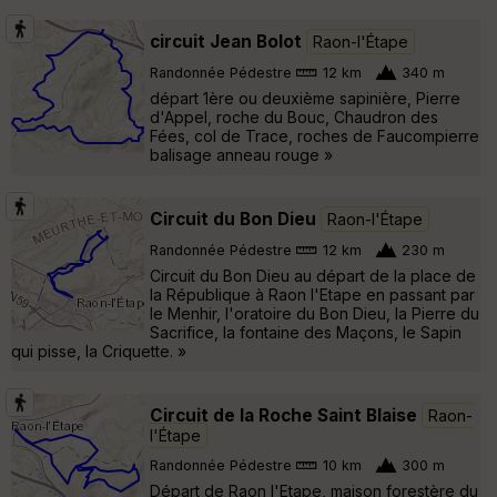
circuit Jean Bolot
Raon-l'Étape
Randonnée Pédestre
12 km
340 m
départ 1ère ou deuxième sapinière, Pierre
d'Appel, roche du Bouc, Chaudron des
Fées, col de Trace, roches de Faucompierre
balisage anneau rouge »
Circuit du Bon Dieu
Raon-l'Étape
Randonnée Pédestre
12 km
230 m
Circuit du Bon Dieu au départ de la place de
la République à Raon l'Etape en passant par
le Menhir, l'oratoire du Bon Dieu, la Pierre du
Sacrifice, la fontaine des Maçons, le Sapin
qui pisse, la Criquette. »
Circuit de la Roche Saint Blaise
Raon-
l'Étape
Randonnée Pédestre
10 km
300 m
Départ de Raon l'Etape, maison forestère du