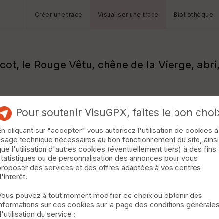
Créer une trace
Visualiser une trace
Bibliothèque
cot, le Rouge Vêtu, chêne de la Vierge, abri
Pour soutenir VisuGPX, faites le bon choi
En cliquant sur "accepter" vous autorisez l'utilisation de cookies à
usage technique nécessaires au bon fonctionnement du site, ainsi
que l'utilisation d'autres cookies (éventuellement tiers) à des fins
statistiques ou de personnalisation des annonces pour vous
proposer des services et des offres adaptées à vos centres
d'interêt.
Vous pouvez à tout moment modifier ce choix ou obtenir des
informations sur ces cookies sur la page des conditions générale
d'utilisation du service :