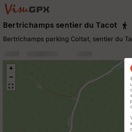
Bertrichamps sentier du Tacot
Bertrichamps parking Coltat, sentier du Ta
+
m
+
−