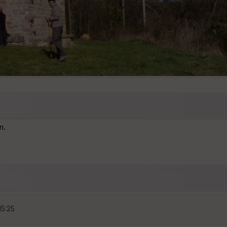
n.
15:25