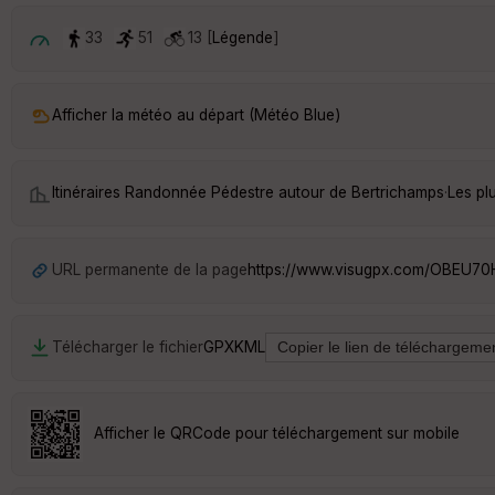
33
51
13 [
Légende
]
Afficher la météo au départ (Météo Blue)
Itinéraires Randonnée Pédestre autour de
Bertrichamps
·
Les pl
URL permanente de la page
https://www.visugpx.com/OBEU7
Télécharger le fichier
GPX
KML
Afficher le QRCode pour téléchargement sur mobile