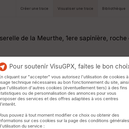
Créer une trace
Visualiser une trace
Bibliothèque
serelle de la Meurthe, 1ere sapinière, roch
Pour soutenir VisuGPX, faites le bon choi
En cliquant sur "accepter" vous autorisez l'utilisation de cookies à
usage technique nécessaires au bon fonctionnement du site, ainsi
que l'utilisation d'autres cookies (éventuellement tiers) à des fins
statistiques ou de personnalisation des annonces pour vous
proposer des services et des offres adaptées à vos centres
d'interêt.
Vous pouvez à tout moment modifier ce choix ou obtenir des
informations sur ces cookies sur la page des conditions générale
d'utilisation du service :