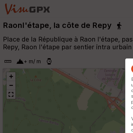
Raonl'étape, la côte de Repy
Place de la République à Raon l'étape, pas
Repy, Raon l'étape par sentier intra urbain
+
m
/
m
+
−