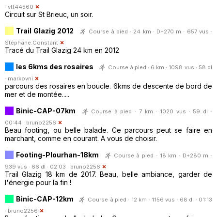
·
vtt44560
Circuit sur St Brieuc, un soir.
Trail Glazig 2012
Course à pied · 24 km · D+270 m · 657 vus ·
Stéphane.Constant
Tracé du Trail Glazig 24 km en 2012
les 6kms des rosaires
Course à pied · 6 km · 1098 vus · 58 dl
·
markovni
parcours des rosaires en boucle. 6kms de descente de bord de
mer et de montée.....
Binic-CAP-07km
Course à pied · 7 km · 1020 vus · 59 dl ·
00:44 ·
bruno2256
Beau footing, ou belle balade. Ce parcours peut se faire en
marchant, comme en courant. A vous de choisir.
Footing-Plourhan-18km
Course à pied · 18 km · D+280 m ·
939 vus · 66 dl · 02:03 ·
bruno2256
Trail Glazig 18 km de 2017. Beau, belle ambiance, garder de
l'énergie pour la fin !
Binic-CAP-12km
Course à pied · 12 km · 1156 vus · 68 dl · 01:13
·
bruno2256