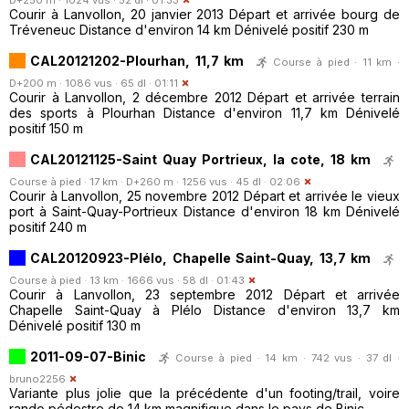
Courir à Lanvollon, 20 janvier 2013 Départ et arrivée bourg de
Tréveneuc Distance d'environ 14 km Dénivelé positif 230 m
CAL20121202-Plourhan, 11,7 km
Course à pied · 11 km ·
D+200 m · 1086 vus · 65 dl · 01:11
Courir à Lanvollon, 2 décembre 2012 Départ et arrivée terrain
des sports à Plourhan Distance d'environ 11,7 km Dénivelé
positif 150 m
CAL20121125-Saint Quay Portrieux, la cote, 18 km
Course à pied · 17 km · D+260 m · 1256 vus · 45 dl · 02:06
Courir à Lanvollon, 25 novembre 2012 Départ et arrivée le vieux
port à Saint-Quay-Portrieux Distance d'environ 18 km Dénivelé
positif 240 m
CAL20120923-Plélo, Chapelle Saint-Quay, 13,7 km
Course à pied · 13 km · 1666 vus · 58 dl · 01:43
Courir à Lanvollon, 23 septembre 2012 Départ et arrivée
Chapelle Saint-Quay à Plélo Distance d'environ 13,7 km
Dénivelé positif 130 m
2011-09-07-Binic
Course à pied · 14 km · 742 vus · 37 dl ·
bruno2256
Variante plus jolie que la précédente d'un footing/trail, voire
rando pédestre de 14 km magnifique dans le pays de Binic