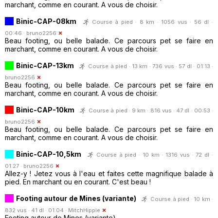
marchant, comme en courant. A vous de choisir.
Binic-CAP-08km
Course à pied · 8 km · 1056 vus · 56 dl ·
00:46 ·
bruno2256
Beau footing, ou belle balade. Ce parcours pet se faire en
marchant, comme en courant. A vous de choisir.
Binic-CAP-13km
Course à pied · 13 km · 736 vus · 57 dl · 01:13 ·
bruno2256
Beau footing, ou belle balade. Ce parcours pet se faire en
marchant, comme en courant. A vous de choisir.
Binic-CAP-10km
Course à pied · 9 km · 816 vus · 47 dl · 00:53 ·
bruno2256
Beau footing, ou belle balade. Ce parcours pet se faire en
marchant, comme en courant. A vous de choisir.
Binic-CAP-10,5km
Course à pied · 10 km · 1316 vus · 72 dl ·
01:27 ·
bruno2256
Allez-y ! Jetez vous à l'eau et faites cette magnifique balade à
pied. En marchant ou en courant. C'est beau !
Footing autour de Mines (variante)
Course à pied · 10 km ·
832 vus · 41 dl · 01:04 ·
MitchHippie
Footing autour de Mines (variante)