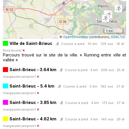
3 km
©
OpenStreetMap
contributors,
ODbL 1.0
Ville de Saint-Brieuc
Course à pied · 10 km · 129 vus · 16 dl ·
flora.brunel
Parcours trouvé sur le site de la ville. « Running entre ville et
vallée »
Saint-Brieuc - 3.64 km
Course à pied · 4 km · 208 vus · 25 dl ·
margauxlecampion1
Saint-Brieuc - 5.4 km
Course à pied · 5 km · 192 vus · 27 dl ·
margauxlecampion1
Saint-Brieuc - 3.85 km
Course à pied · 4 km · 173 vus · 27 dl ·
margauxlecampion1
Saint-Brieuc - 4.62 km
Course à pied · 5 km · 140 vus · 26 dl ·
margauxlecampion1