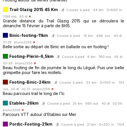
Trail Glazig 2015 45 Km
Course à pied · 44 km · D+890 m ·
1199 vus · 60 dl
Grande distance du Trail Glazig 2015 qui se déroulera le
dimanche 15 Février à partir de 8h15.
Binic-footing-11km
Course à pied · 10 km · 698 vus · 43 dl ·
01:28 ·
bruno2256
Belle sortie au départ de Binic en ballade ou en footing !
Footing-Plérin-6,5km
Course à pied · 6 km · 780 vus · 46 dl ·
00:39 ·
bruno2256
Beau footing de fin de journée le long du Légué. Puis une belle
grimpette pour faire les mollets.
Footing-Binic-24km
Course à pied · 23 km · D+550 m · 753
vus · 50 dl · 02:31 ·
bruno2256
Beau parcours trail le long de l'Ic
Etables-26km
Course à pied · 25 km · 665 vus · 40 dl · 02:09 ·
bruno2256
Parcours VTT autour d'Etables sur Mer
Pordic-Footing-21km
Course à pied · 21 km · D+320 m · 1124