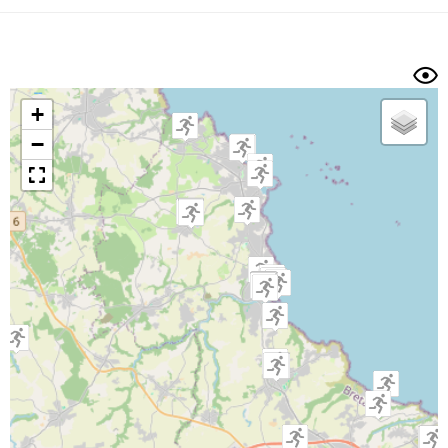
Dénivelé min/max
Auteur
Dossier
et
sous-dossiers
+
Trier par
−
Horodatage
Photos