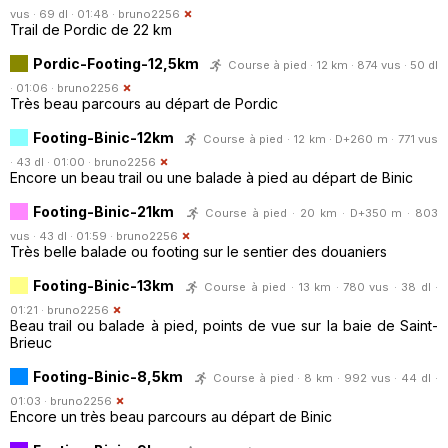
vus · 69 dl · 01:48 ·
bruno2256
Trail de Pordic de 22 km
Pordic-Footing-12,5km
Course à pied · 12 km · 874 vus · 50 dl
· 01:06 ·
bruno2256
Très beau parcours au départ de Pordic
Footing-Binic-12km
Course à pied · 12 km · D+260 m · 771 vus
· 43 dl · 01:00 ·
bruno2256
Encore un beau trail ou une balade à pied au départ de Binic
Footing-Binic-21km
Course à pied · 20 km · D+350 m · 803
vus · 43 dl · 01:59 ·
bruno2256
Très belle balade ou footing sur le sentier des douaniers
Footing-Binic-13km
Course à pied · 13 km · 780 vus · 38 dl ·
01:21 ·
bruno2256
Beau trail ou balade à pied, points de vue sur la baie de Saint-
Brieuc
Footing-Binic-8,5km
Course à pied · 8 km · 992 vus · 44 dl ·
01:03 ·
bruno2256
Encore un très beau parcours au départ de Binic