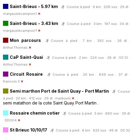
Saint-Brieuc - 5.97 km
Course à pied · 6 km · 208 vus · 29 dl ·
margauxlecampion1
Saint-Brieuc - 3.43 km
Course à pied · 3 km · 197 vus · 34 dl ·
margauxlecampion1
Mon parcours
Course à pied · 7 km · 392 vus · 26 dl ·
Arthur.Thomas
CaP Saint-Quai
Course à pied · 2 km · 224 vus · 28 dl · 00:12 ·
Arthur.Thomas
Circuit Rosaire
Course à pied · 20 km · 849 vus · 37 dl ·
francois.ll
Semi marthon Port de Saint Quay - Port Martin
Course
à pied · 20 km · 412 vus · 29 dl ·
markovni
semi matathon de la cote Saint Quay Port Martin .
Rossaire chemin cotier
Course à pied · 5 km · 660 vus · 39 dl
·
DD004
St Brieuc 10/10/17
Course à pied · 6 km · 825 vus · 46 dl · 00:32