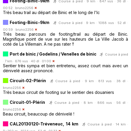
Footing-Binic-9km
Course à pied · 9 km · 847 vus · 36 dl ·
00:52 ·
bruno2256
Très beau trail au départ de Binic et le long de l'Ic
Footing-Binic-9km
Course à pied · 9 km · 1088 vus · 52 dl ·
00:59 ·
bruno2256
Très beau parcours de footing/trail au départ de Binic.
Magnifique point de vue sur les hauteurs de La Ville Jacob à
coté de La Villemain. A ne pas rater !!
Port de binic / Godelins / Venelles de binic
Course à pied
· 7 km · 676 vus · 40 dl · 01:00
Sentier très sympa et bien entretenu, assez court mais avec un
dénivelé assez prononcé.
Circuit-02-Plérin
Course à pied · 9 km · 813 vus · 38 dl ·
bruno2256
Très beaux circuit de footing sur le sentier des douaniers
Circuit-01-Plérin
Course à pied · 8 km · 866 vus · 56 dl ·
bruno2256
Beau circuit, beaucoup de dénivelé !
CAL20130120-Tréveneuc, 14 km
Course à pied · 14 km ·
D+250 m · 1024 vus · 52 dl · 01:33