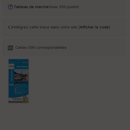
an
sp
Tableau de marche
(max 250 points)
ar
en
ce
Intégrez cette trace dans votre site [
Afficher le code
]
Po
int
illé
Cartes IGN correspondantes
s
S
e
n
s
St
re
et
Vi
e
w