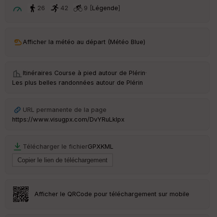
t
26
42
9 [
Légende
]
ar
ri
v
Afficher la météo au départ (Météo Blue)
é
e
Itinéraires Course à pied autour de
Plérin
·
C
Les plus belles randonnées autour de Plérin
ou
le
ur
URL permanente de la page
https://www.visugpx.com/DvYRuLkIpx
Télécharger le fichier
GPX
KML
Ep
ai
ss
eu
r
Afficher le QRCode pour téléchargement sur mobile
Tr