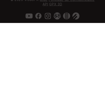
API
GPX 3D