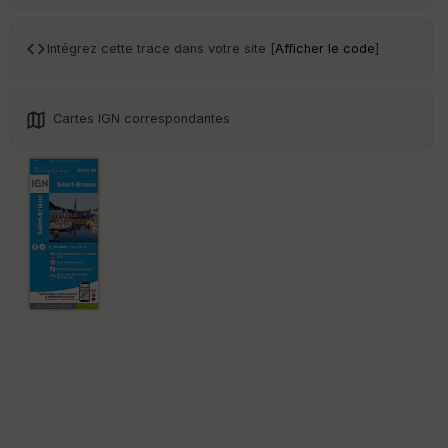
Tr
an
sp
Intégrez cette trace dans votre site [
Afficher le code
]
ar
en
ce
Cartes IGN correspondantes
Po
int
illé
s
S
e
n
s
St
re
et
Vi
e
w