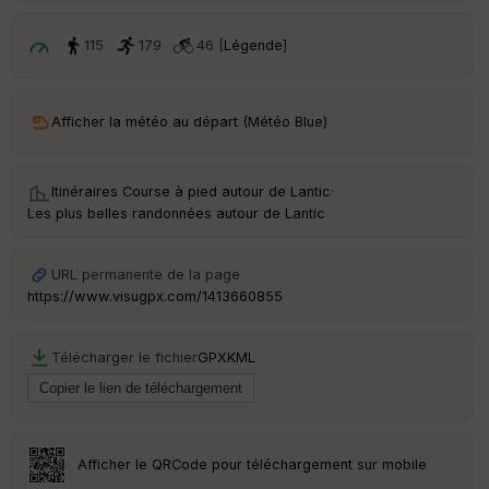
p
ar
t
115
179
46 [
Légende
]
ar
ri
v
Afficher la météo au départ (Météo Blue)
é
e
Itinéraires Course à pied autour de
Lantic
·
C
Les plus belles randonnées autour de Lantic
ou
le
ur
URL permanente de la page
https://www.visugpx.com/1413660855
Télécharger le fichier
GPX
KML
Ep
ai
ss
eu
r
Afficher le QRCode pour téléchargement sur mobile