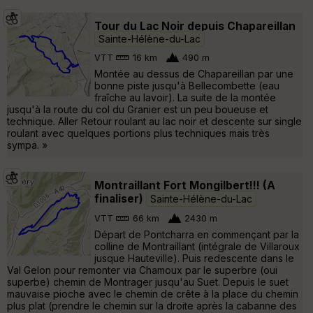
Tour du Lac Noir depuis Chapareillan
Sainte-Hélène-du-Lac
VTT
16 km
490 m
Montée au dessus de Chapareillan par une
bonne piste jusqu'à Bellecombette (eau
fraîche au lavoir). La suite de la montée
jusqu'à la route du col du Granier est un peu boueuse et
technique. Aller Retour roulant au lac noir et descente sur single
roulant avec quelques portions plus techniques mais très
sympa. »
Montraillant Fort Mongilbert!!! (A
finaliser)
Sainte-Hélène-du-Lac
VTT
66 km
2430 m
Départ de Pontcharra en commençant par la
colline de Montraillant (intégrale de Villaroux
jusque Hauteville). Puis redescente dans le
Val Gelon pour remonter via Chamoux par le superbre (oui
superbe) chemin de Montrager jusqu'au Suet. Depuis le suet
mauvaise pioche avec le chemin de crête à la place du chemin
plus plat (prendre le chemin sur la droite après la cabanne des