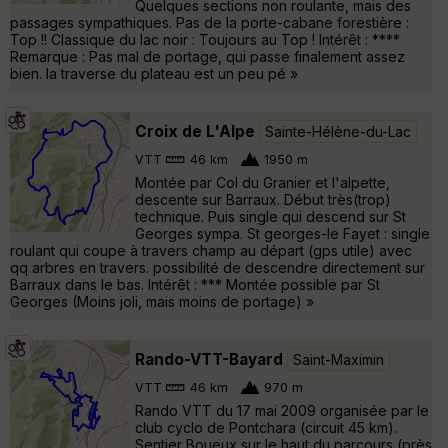
Quelques sections non roulante, mais des
passages sympathiques. Pas de la porte-cabane forestière :
Top !! Classique du lac noir : Toujours au Top ! Intérêt : ****
Remarque : Pas mal de portage, qui passe finalement assez
bien. la traverse du plateau est un peu pé »
Croix de L'Alpe
Sainte-Hélène-du-Lac
VTT
46 km
1950 m
Montée par Col du Granier et l'alpette,
descente sur Barraux. Début très(trop)
technique. Puis single qui descend sur St
Georges sympa. St georges-le Fayet : single
roulant qui coupe à travers champ au départ (gps utile) avec
qq arbres en travers. possibilité de descendre directement sur
Barraux dans le bas. Intérêt : *** Montée possible par St
Georges (Moins joli, mais moins de portage) »
Rando-VTT-Bayard
Saint-Maximin
VTT
46 km
970 m
Rando VTT du 17 mai 2009 organisée par le
club cyclo de Pontchara (circuit 45 km).
Sentier Boueux sur le haut du parcours (près