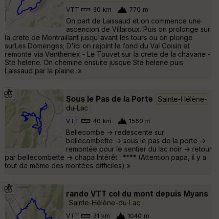
VTT
30 km
770 m
On part de Laissaud et on commence une
ascencion de Villaroux. Puis on prolonge sur
la crete de Montraillant jusqu'avant les tours ou on plonge
surLes Domenges; D'ici on rejoint le fond du Val Coisin et
remonte via Venthenex - Le Touvet sur la crete de la chavane -
Ste helene. On chemine ensuite jusque Ste helene puis
Laissaud par la plaine. »
Sous le Pas de la Porte
Sainte-Hélène-
du-Lac
VTT
40 km
1560 m
Bellecombe -> redescente sur
bellecombette -> sous le pas de la porte ->
remontée pour le sentier du lac noir -> retour
par bellecombette -> chapa Intérêt : **** (Attention papa, il y a
tout de même des montées difficiles) »
rando VTT col du mont depuis Myans
Sainte-Hélène-du-Lac
VTT
31 km
1040 m