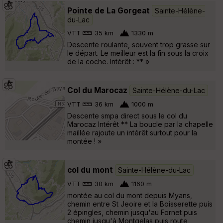
Pointe de La Gorgeat
Sainte-Hélène-
du-Lac
VTT
35 km
1330 m
Descente roulante, souvent trop grasse sur
le départ. Le meilleur est la fin sous la croix
de la coche. Intérêt : ** »
Col du Marocaz
Sainte-Hélène-du-Lac
VTT
36 km
1000 m
Descente smpa direct sous le col du
Marocaz Intérêt ** La boucle par la chapelle
maillée rajoute un intérêt surtout pour la
montée ! »
col du mont
Sainte-Hélène-du-Lac
VTT
30 km
1160 m
montée au col du mont depuis Myans,
chemin entre St Jeoire et la Boisserette puis
2 épingles, chemin jusqu'au Fornet puis
chemin jusqu'à Montgelas puis route