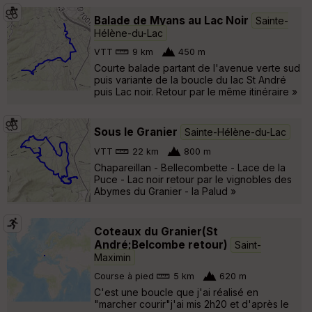
Balade de Myans au Lac Noir
Sainte-
Hélène-du-Lac
VTT
9 km
450 m
Courte balade partant de l'avenue verte sud
puis variante de la boucle du lac St André
puis Lac noir. Retour par le même itinéraire »
Sous le Granier
Sainte-Hélène-du-Lac
VTT
22 km
800 m
Chapareillan - Bellecombette - Lace de la
Puce - Lac noir retour par le vignobles des
Abymes du Granier - la Palud »
Coteaux du Granier(St
André;Belcombe retour)
Saint-
Maximin
Course à pied
5 km
620 m
C'est une boucle que j'ai réalisé en
"marcher courir"j'ai mis 2h20 et d'après le