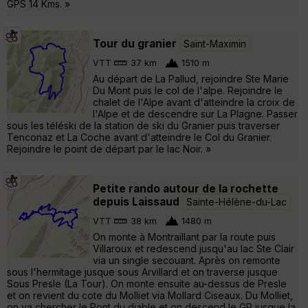
GPS 14 Kms. »
Tour du granier
Saint-Maximin
VTT
37 km
1510 m
Au départ de La Pallud, rejoindre Ste Marie
Du Mont puis le col de l'alpe. Rejoindre le
chalet de l'Alpe avant d'atteindre la croix de
l'Alpe et de descendre sur La Plagne. Passer
sous les téléski de la station de ski du Granier puis traverser
Tenconaz et La Coche avant d'atteindre le Col du Granier.
Rejoindre le point de départ par le lac Noir. »
Petite rando autour de la rochette
depuis Laissaud
Sainte-Hélène-du-Lac
VTT
38 km
1480 m
On monte à Montraillant par la route puis
Villaroux et redescend jusqu'au lac Ste Clair
via un single secouant. Après on remonte
sous l'hermitage jusque sous Arvillard et on traverse jusque
Sous Presle (La Tour). On monte ensuite au-dessus de Presle
et on revient du cote du Molliet via Mollard Ciseaux. Du Molliet,
on va chercher le Pont du diable et on descend le GR jusque la