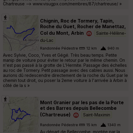
Chartreuse --> www.visugpx.com/membres/87/chartreuse/ »
Chignin, Roc de Tormery, Tapin,
Roche du Guet, Rocher de Manettaz,
Col du Mont, Arbin
Sainte-Hélène-
du-Lac
Randonnée Pédestre
12 km
940 m
Avec Sylvie, Coco, Yves et Gégé. Très beau temps. Petite
manip de voiture pour éviter le retour par le même chemin. On
n'est pas passé à la grotte de L'Hermite. Passage des échelles
au roc de Tormery. Petit passage avec des cables aussi. Nous
aurions dû redescendre directement de la roche du Guet par le
chemin tout droit, ou poser la 2eme voiture à l'arrivée à Arbin à
côté de la s »
Mont Granier par les pas de la Porte
et des Barres depuis Bellecombe
(Chartreuse)
Saint-Maximin
Randonnée Pédestre
15 km
1340 m
Au départ de Bellecombe, montée par la