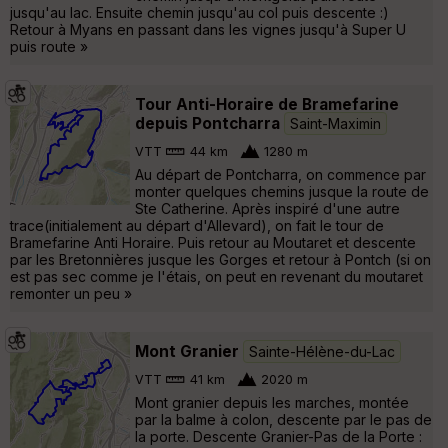
jusqu'au lac. Ensuite chemin jusqu'au col puis descente :)
Retour à Myans en passant dans les vignes jusqu'à Super U
puis route »
Tour Anti-Horaire de Bramefarine
depuis Pontcharra
Saint-Maximin
VTT
44 km
1280 m
Au départ de Pontcharra, on commence par
monter quelques chemins jusque la route de
Ste Catherine. Après inspiré d'une autre
trace(initialement au départ d'Allevard), on fait le tour de
Bramefarine Anti Horaire. Puis retour au Moutaret et descente
par les Bretonnières jusque les Gorges et retour à Pontch (si on
est pas sec comme je l'étais, on peut en revenant du moutaret
remonter un peu »
Mont Granier
Sainte-Hélène-du-Lac
VTT
41 km
2020 m
Mont granier depuis les marches, montée
par la balme à colon, descente par le pas de
la porte. Descente Granier-Pas de la Porte :