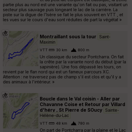
partie plus au nord est une variante qu'on fait ou pas, visitant un
secteur plus sauvage puis longeant le lac de la carrière. La
piste sur la digue de l'Isère se fait le plus souvent en VTT , et
les vues sur le cours d'eau sont réduites de part la végétat »
Montraillant sous la tour
Saint-
Maximin
VTT
30 km
800 m
Un classique du secteur Pontcharra. On fait
la crête par la variante nord du début (par la
sapinière). Une fois dépassé les tours, on
revient par le flan nord qui est un fameux parcours XC.
Attention : ne traversez pas de champ s'il est clos et qu'il y a
des animaux à l'intérieur. »
Boucle dans le Val coisin - Aller par
Chavanne Coise et Retour par Villard
d'héry , St Pierre de SOucy
Sainte-
Hélène-du-Lac
VTT
48 km
780 m
On part de Pontcharra par la plaine et le Lac