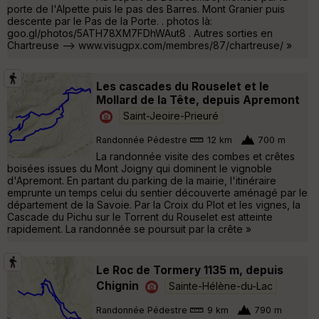
porte de l'Alpette puis le pas des Barres. Mont Granier puis
descente par le Pas de la Porte. . photos là:
goo.gl/photos/5ATH78XM7FDhWAut8 . Autres sorties en
Chartreuse --> www.visugpx.com/membres/87/chartreuse/ »
Les cascades du Rouselet et le
Mollard de la Tête, depuis Apremont
Saint-Jeoire-Prieuré
Randonnée Pédestre
12 km
700 m
La randonnée visite des combes et crêtes
boisées issues du Mont Joigny qui dominent le vignoble
d'Apremont. En partant du parking de la mairie, l'itinéraire
emprunte un temps celui du sentier découverte aménagé par le
département de la Savoie. Par la Croix du Plot et les vignes, la
Cascade du Pichu sur le Torrent du Rouselet est atteinte
rapidement. La randonnée se poursuit par la crête »
Le Roc de Tormery 1135 m, depuis
Chignin
Sainte-Hélène-du-Lac
Randonnée Pédestre
9 km
790 m