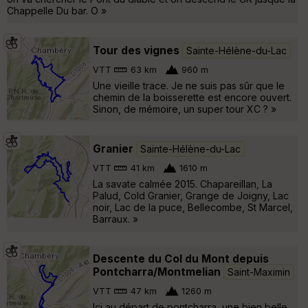
Chappelle Du bar. O »
Tour des vignes
Sainte-Hélène-du-Lac
VTT
63 km
960 m
Une vieille trace. Je ne suis pas sûr que le
chemin de la boisserette est encore ouvert.
Sinon, de mémoire, un super tour XC ? »
Granier
Sainte-Hélène-du-Lac
VTT
41 km
1610 m
La savate calmée 2015. Chapareillan, La
Palud, Cold Granier, Grange de Joigny, Lac
noir, Lac de la puce, Bellecombe, St Marcel,
Barraux. »
Descente du Col du Mont depuis
Pontcharra/Montmelian
Saint-Maximin
VTT
47 km
1260 m
Ici au départ de pontcharra, une bien belle