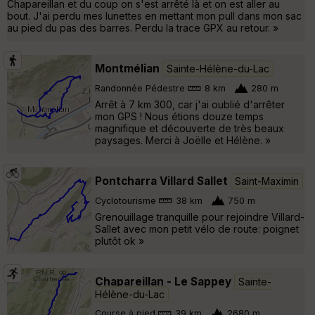
Chapareillan et du coup on s'est arrêté là et on est aller au
bout. J'ai perdu mes lunettes en mettant mon pull dans mon sac
au pied du pas des barres. Perdu la trace GPX au retour. »
Montmélian
Sainte-Hélène-du-Lac
Randonnée Pédestre
8 km
280 m
Arrêt à 7 km 300, car j'ai oublié d'arrêter
mon GPS ! Nous étions douze temps
magnifique et découverte de très beaux
paysages. Merci à Joëlle et Hélène. »
Pontcharra Villard Sallet
Saint-Maximin
Cyclotourisme
38 km
750 m
Grenouillage tranquille pour rejoindre Villard-
Sallet avec mon petit vélo de route: poignet
plutôt ok »
Chapareillan - Le Sappey
Sainte-
Hélène-du-Lac
Course à pied
39 km
2680 m