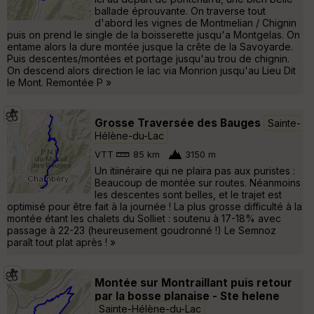
ballade éprouvante. On traverse tout
d'abord les vignes de Montmelian / Chignin
puis on prend le single de la boisserette jusqu'a Montgelas. On
entame alors la dure montée jusque la crête de la Savoyarde.
Puis descentes/montées et portage jusqu'au trou de chignin.
On descend alors direction le lac via Monrion jusqu'au Lieu Dit
le Mont. Remontée P »
Grosse Traversée des Bauges
Sainte-
Hélène-du-Lac
VTT
85 km
3150 m
Un itiinéraire qui ne plaira pas aux puristes :
Beaucoup de montée sur routes. Néanmoins
les descentes sont belles, et le trajet est
optimisé pour être fait à la journée ! La plus grosse difficulté à la
montée étant les chalets du Solliet : soutenu à 17-18% avec
passage à 22-23 (heureusement goudronné !) Le Semnoz
paraît tout plat après ! »
Montée sur Montraillant puis retour
par la bosse planaise - Ste helene
Sainte-Hélène-du-Lac