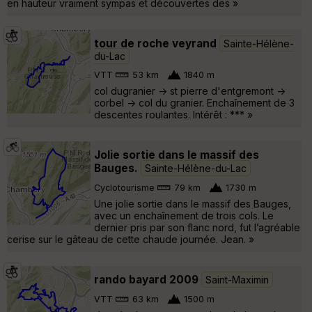
en hauteur vraiment sympas et découvertes des »
tour de roche veyrand
Sainte-Hélène-
du-Lac
VTT
53 km
1840 m
col dugranier -> st pierre d'entgremont ->
corbel -> col du granier. Enchaînement de 3
descentes roulantes. Intérêt : *** »
Jolie sortie dans le massif des
Bauges.
Sainte-Hélène-du-Lac
Cyclotourisme
79 km
1730 m
Une jolie sortie dans le massif des Bauges,
avec un enchaînement de trois cols. Le
dernier pris par son flanc nord, fut l’agréable
cerise sur le gâteau de cette chaude journée. Jean. »
rando bayard 2009
Saint-Maximin
VTT
63 km
1500 m