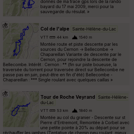
donnés de ma trace gps lors de la rando
bayard du 17 mai 2009, merci pour la
sauvegarde du résulat. »
Col de l'alpe
Sainte-Hélène-du-Lac
VTT
44 km
1540 m
Montée route et piste descente par les
sources du Cernon -> Bellecombe ->
Chapareillan Variante de descente par le
Cernon, pour rejoindre la descente de
Bellecombe. Intérêt : Cernon : ** (fin sur piste boueuse, la
traversée du torrent pour traversée direct sur Bellecombe ne
passe pas en juin, peut-être en fin d'été) Bellecombe -
Chapareillan : *** Single roulant avec quelques caillas »
Tour de Roche Veyrand
Sainte-Hélène-
du-Lac
VTT
53 km
1840 m
Montée au col du granier - Descente sur st
Pierre d'Entremont, Remontée à Corbel avec
une petite pointe à 20% au départ pour se
réchauffer les jambes (Tentative de chemin peu roulant, mieux