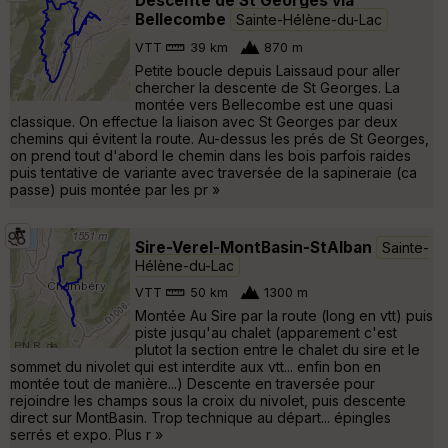
Descente de St Georges via
Bellecombe
Sainte-Hélène-du-Lac
VTT
39 km
870 m
Petite boucle depuis Laissaud pour aller
chercher la descente de St Georges. La
montée vers Bellecombe est une quasi
classique. On effectue la liaison avec St Georges par deux
chemins qui évitent la route. Au-dessus les prés de St Georges,
on prend tout d'abord le chemin dans les bois parfois raides
puis tentative de variante avec traversée de la sapineraie (ca
passe) puis montée par les pr »
Sire-Verel-MontBasin-StAlban
Sainte-
Hélène-du-Lac
VTT
50 km
1300 m
Montée Au Sire par la route (long en vtt) puis
piste jusqu'au chalet (apparement c'est
plutot la section entre le chalet du sire et le
sommet du nivolet qui est interdite aux vtt... enfin bon en
montée tout de manière...) Descente en traversée pour
rejoindre les champs sous la croix du nivolet, puis descente
direct sur MontBasin. Trop technique au départ... épingles
serrés et expo. Plus r »