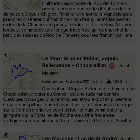
L'altitude raisonnable du Roc de Tormery
permet une randonnée de début ou de fin
de saison. Depuis Chignin, l'itinéraire remonte le vignoble pour
prendre un sentier qui franchit en nombreux lacets les pentes
rudes de la Chancelière pour atteindre les Petits Bois. À travers
les buis, commence une longue traversée qui va chercher le
pied des falaises du Roc de Tormery pour les franchir par une
»
Le Mont Granier 1933m, depuis
Bellecombe – Chapareillan
Saint-
Maximin
Randonnée Pédestre
15 km
1280 m
Description : Depuis Bellecombe, hameau de
Chapareillan, monter au Granier est une rude randonnée.
Quelques passages plus techniques et/ou exposés pimentent
un parcours pittoresque et varié. Passé la Colonne, le barrage
sur le Cernon mérite un court détour et puis commence la
grimpée par la Fontaine de Rochereau. Une traversée
vertigineuse conduit par un bon sentier à la Porte de l'Alpett »
Les Marches - Lac de St André
Sainte-