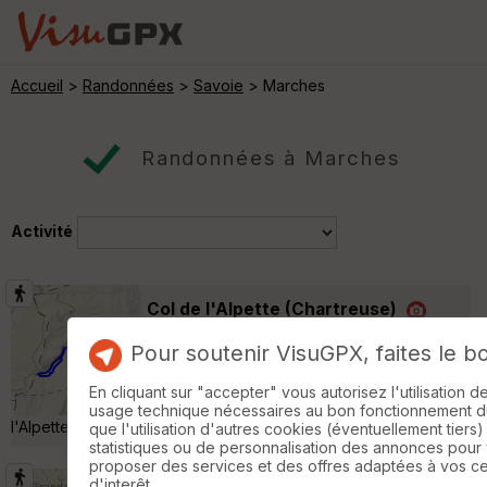
Accueil
>
Randonnées
>
Savoie
> Marches
Randonnées à Marches
Activité
Col de l'Alpette (Chartreuse)
Saint-Maximin
Pour soutenir VisuGPX, faites le b
Randonnée Pédestre
13 km
1030 m
Par la porte de l'Alpette, une montée sévère
En cliquant sur "accepter" vous autorisez l'utilisation 
avant de profiter de la vaste prairie de
usage technique nécessaires au bon fonctionnement du 
l'Alpette au pied du Granier. »
que l'utilisation d'autres cookies (éventuellement tiers)
statistiques ou de personnalisation des annonces pour
proposer des services et des offres adaptées à vos c
d'interêt.