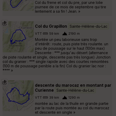
Col du frene et col du pre, par une lolie
journee de ce mois de septembre qui tire
lentement a sa fin ! Jean. »
Col du Grapillon
Sainte-Hélène-du-Lac
VTT
59 km
2190 m
Montée un peu laborieuse sans trop
d'intérêt : route, puis piste très roulante. un
peu de poussage sur le haut (100m max)
Descente : *** jusqu'au désert (alternance
de piste roulante et single, descente pas très longue) Jonction
col du granier : *** single rapide avec des courtes remontées
(100 m de poussage penible a la fin) Col du granier lac noir :
**** »
descente du marocaz en montant par
Curienne
Sainte-Hélène-du-Lac
VTT
39 km
1290 m
montée au lac de la thuile en grande partie
par la route puis montée au col du marocaz
et descente en single »