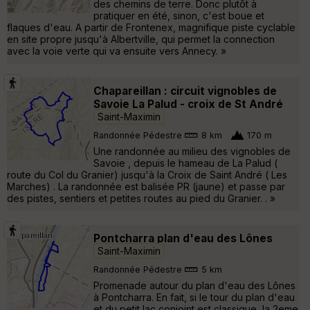
des chemins de terre. Donc plutôt à
pratiquer en été, sinon, c'est boue et
flaques d'eau. A partir de Frontenex, magnifique piste cyclable
en site propre jusqu'à Albertville, qui permet la connection
avec la voie verte qui va ensuite vers Annecy. »
Chapareillan : circuit vignobles de
Savoie La Palud - croix de St André
Saint-Maximin
Randonnée Pédestre
8 km
170 m
Une randonnée au milieu des vignobles de
Savoie , depuis le hameau de La Palud (
route du Col du Granier) jusqu'à la Croix de Saint André ( Les
Marches) . La randonnée est balisée PR (jaune) et passe par
des pistes, sentiers et petites routes au pied du Granier. . »
Pontcharra plan d'eau des Lônes
Saint-Maximin
Randonnée Pédestre
5 km
Promenade autour du plan d'eau des Lônes
à Pontcharra. En fait, si le tour du plan d'eau
et du petit lac conjoint est classique, la 2eme