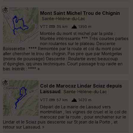
Mont Saint Michel Trou de Chignin
Sainte-Hélène-du-Lac
VTT
35 km
1350 m
Montée du mont st michel par la piste :
Montée intéressante *** Très courtes parties
non roulantes sur le plateau. Descente
Boisserette : **** Remontée par la route et col du mont pour
aller chercher le trou de chignin. Pas pire que par Montgelas
(moins de poussage) Descente : Roulante avec beaucoup
d'épingles. qq unes techniques. Court passage trop raide en
bas. Intérêt : **** »
Col de Marocaz Lindar Sciaz depuis
Laissaud
Sainte-Hélène-du-Lac
VTT
57 km
1420 m
Départ de La mairie de Laisaud vers
montmélian , les vignes de cruet et le col de
marocaz par la route , pour enchainer sur le
Lindar et le Sciaz puis descente sur St jean de la Porte , et
retour sur Laissaud. »