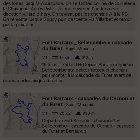
des lones jusqu'a Alpespace. On se fait les colline de St Helene
la Chavanne. Après Pistes jusque coise ou l'on traverse
direction Villard d'héry. On revient pas les chemins // à la RG.
On remonte jusque Soucy puis descente via Villarbet et retour
par la plaine. »
Fort Barraux _ Bellecombe è cascade
du furet
Saint-Maximin
VTT
17 km
610 m
16,5 km - 750 m D+ Depuis Barraux rejoindre
Bellecombe sur petites routes et chemins
puis monter à la cascade du Furet avant de
redescendre jusqu'au fort. »
Fort Barraux - cascades du Cernon et
du Furet
Saint-Maximin
VTT
20 km
830 m
Départ de Fort Barraux - charapreillan,
Bellecombe - cascade du Cernon - cascade
du Furet et Barraux. »