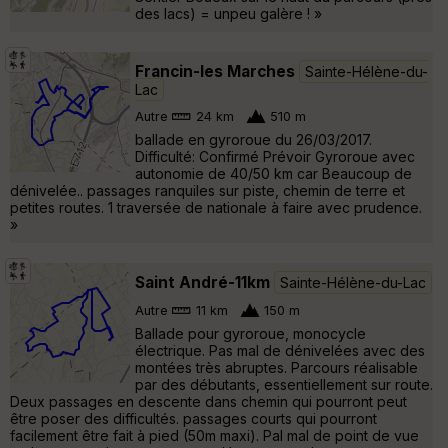
des lacs) = unpeu galère ! »
Francin-les Marches
Sainte-Hélène-du-
Lac
Autre
24 km
510 m
ballade en gyroroue du 26/03/2017.
Difficulté: Confirmé Prévoir Gyroroue avec
autonomie de 40/50 km car Beaucoup de
dénivelée.. passages ranquiles sur piste, chemin de terre et
petites routes. 1 traversée de nationale à faire avec prudence.
»
Saint André-11km
Sainte-Hélène-du-Lac
Autre
11 km
150 m
Ballade pour gyroroue, monocycle
électrique. Pas mal de dénivelées avec des
montées très abruptes. Parcours réalisable
par des débutants, essentiellement sur route.
Deux passages en descente dans chemin qui pourront peut
être poser des difficultés. passages courts qui pourront
facilement être fait à pied (50m maxi). Pal mal de point de vue