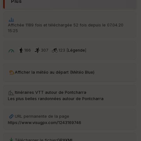
Plus
é
p
ar
t
Affichée 1189 fois et téléchargée 52 fois depuis le 07.04.20
15:25
ar
ri
v
é
166
307
123 [
Légende
]
e
C
ou
Afficher la météo au départ (Météo Blue)
le
ur
Itinéraires VTT autour de
Pontcharra
·
Les plus belles randonnées autour de Pontcharra
Ep
URL permanente de la page
ai
https://www.visugpx.com/1243169746
ss
eu
r
Télécharger le fichier
GPX
KML