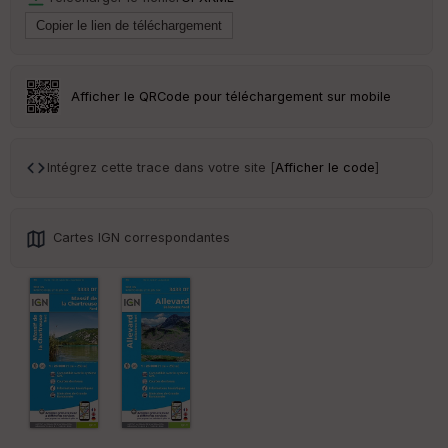
Tr
an
sp
ar
Afficher le QRCode pour téléchargement sur mobile
en
ce
Intégrez cette trace dans votre site [
Afficher le code
]
Po
int
illé
s
Cartes IGN correspondantes
S
e
n
s
St
re
et
Vi