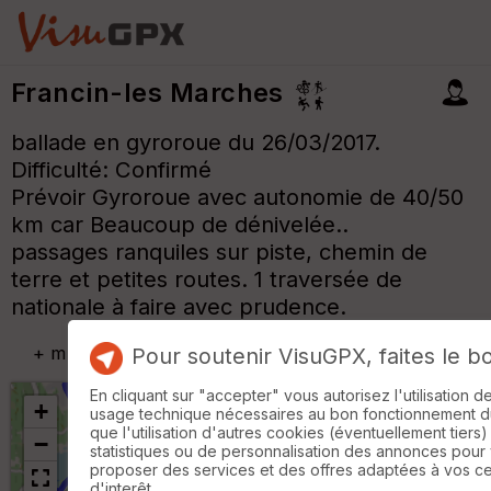
Francin-les Marches
ballade en gyroroue du 26/03/2017.
Difficulté: Confirmé
Prévoir Gyroroue avec autonomie de 40/50
km car Beaucoup de dénivelée..
passages ranquiles sur piste, chemin de
terre et petites routes. 1 traversée de
nationale à faire avec prudence.
+
m
Pour soutenir VisuGPX, faites le b
En cliquant sur "accepter" vous autorisez l'utilisation 
+
usage technique nécessaires au bon fonctionnement du 
que l'utilisation d'autres cookies (éventuellement tiers)
−
statistiques ou de personnalisation des annonces pour
proposer des services et des offres adaptées à vos c
d'interêt.