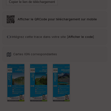
ai
ss
eu
r
Afficher le QRCode pour téléchargement sur mobile
Tr
an
sp
Intégrez cette trace dans votre site [
Afficher le code
]
ar
en
ce
Cartes IGN correspondantes
Po
int
illé
s
S
e
n
s