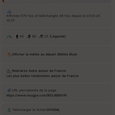
Aff
ic
he
r
Affichée 976 fois et téléchargée 48 fois depuis le 07.04.20
d
15:25
é
p
ar
t
60
86
25 [
Légende
]
ar
ri
v
Afficher la météo au départ (Météo Blue)
é
e
Itinéraires Autre autour de
Francin
·
C
Les plus belles randonnées autour de Francin
ou
le
ur
URL permanente de la page
https://www.visugpx.com/REVJBMlXfN
Télécharger le fichier
GPX
KML
Ep