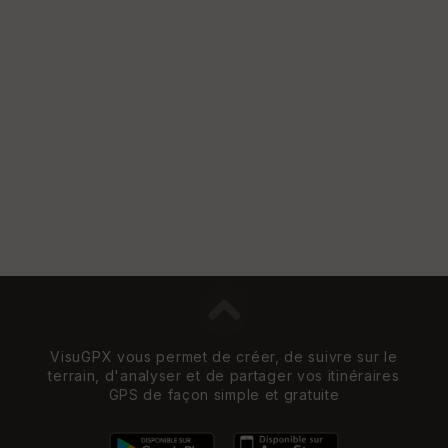
St
re
et
Vi
e
w
VisuGPX vous permet de créer, de suivre sur le
terrain, d'analyser et de partager vos itinéraires
GPS de façon simple et gratuite