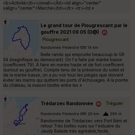
<b>Activité</b></small></td><td align="center"
valign="center">Marche</td></tr> <tr><td »
Le grand tour de Plougrescant par le
gouffre 2021 09 05 (D@)
Plougrescant
Randonnée Pédestre
14 km
Belle rando qui emprunte beaucoup le GR
34 (magnifique au demeurant). On l'a faite par marée basse
(coefficient 79). À faire en marée haute et de fort coefficient
(surtout au gouffre). Compte tenu de la présence du soleil et
de la marée basse, on a pu voir tous les pièges que doivent
éviter les marins qui quittent les ports d'échouages. A la pointe
du château, la maison blottie entre les »
Trédarzec Randonnée
Tréguier
Randonnée Pédestre
26 km
290 m
Randonnée de Trédarzec vers Port Béni et
retour Très belles vues sur l'estuaire du
Jaudy Balade très agréable,facile,