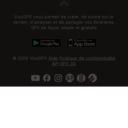
VisuGPX vous permet de créer, de suivre sur le
terrain, d'analyser et de partager vos itinéraires
GPS de façon simple et gratuite
© 2026 VisuGPX
Aide
Politique de confidentialité
API
GPX 3D