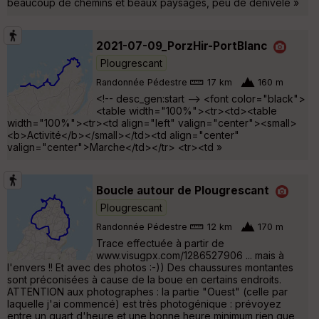
beaucoup de chemins et beaux paysages, peu de dénivelé »
2021-07-09_PorzHir-PortBlanc
Plougrescant
Randonnée Pédestre
17 km
160 m
<!-- desc_gen:start --> <font color="black">
<table width="100%"><tr><td><table
width="100%"><tr><td align="left" valign="center"><small>
<b>Activité</b></small></td><td align="center"
valign="center">Marche</td></tr> <tr><td »
Boucle autour de Plougrescant
Plougrescant
Randonnée Pédestre
12 km
170 m
Trace effectuée à partir de
www.visugpx.com/1286527906 ... mais à
l'envers !! Et avec des photos :-)) Des chaussures montantes
sont préconisées à cause de la boue en certains endroits.
ATTENTION aux photographes : la partie "Ouest" (celle par
laquelle j'ai commencé) est très photogénique : prévoyez
entre un quart d'heure et une bonne heure minimum rien que