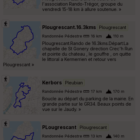
l'association Rando-Trégor, groupe du
vendredi 15-18 km à allure soutenue. »
Plougrescant.16.3kms
Plougrescant
Randonnée Pédestre
16 km
110 m
Plougrescant.Rando de 16.3kms.Départ:La
chapelle de St Gonery direction Crec'h Run
et pointe du chateau , le gouffre , on quitte
le littoral a Kermerrien et retour vers
Plougrescant »
Kerbors
Pleubian
Randonnée Pédestre
17 km
170 m
Boucle au départ du parking de la mairie. En
grande partie sur le GR34. Beaux points de
vue sur le Jaudy. »
PLougrescant
Plougrescant
Randonnée Pédestre
13 km
140 m