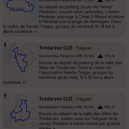
Randonnée Pédestre
15 km
190 m
Au départ du parking (route de l'Armor
Pleubian), boucle vers Lanmodez, L'Armor
Pleubian, passage à Creac'h Maout et retour
à Pleubian par la plage de Kermagen. Dans
le cadre de Rando-Trégor, groupe du vendredi 15-18 km à
allure soutenue. »
Trédarzec (22)
Tréguier
Randonnée Pédestre
15 km
170 m
Boucle au départ du parking de la salle des
fêtes de Trédarzec. Dans le cadre de
l'association Rando-Trégor, groupe du
vendredi après-midi, 15 à 18 km à allure
soutenue. »
Trédarzec (22)
Tréguier
Randonnée Pédestre
16 km
180 m
Boucle au départ de la salle des fêtes de
Trédarzec, belles vues sur Tréguier et le
Jaudy. Possible à marée basse par grande
marée. »