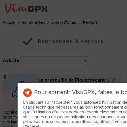
Accueil
>
Randonnées
>
Côtes-d'armor
> Kerbors
Randonnées à Kerbors
Activité
La presqu'île de Plougrescant
Pleubian
Pour soutenir VisuGPX, faites le b
Randonnée Pédestre
29 km
360 m
En cliquant sur "accepter" vous autorisez l'utilisation 
La Presqu'île de PLougrescant compte parmi
usage technique nécessaires au bon fonctionnement du 
les paysages les plus emblématiques du
que l'utilisation d'autres cookies (éventuellement tiers)
littoral costarmoricain. On y trouve l'incontournable Castel Meur,
statistiques ou de personnalisation des annonces pour
cette maison blottie entre deux blocs de granit, devenue l'une
proposer des services et des offres adaptées à vos c
des images les plus diffusées de Bretagne. La boucle
d'interêt.
proposée permet d'en faire le tour complet, depuis la rive du