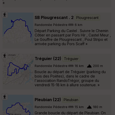
»
SB Plougrescant . 2
Plougrescant
Randonnée Pédestre
6 km
Départ Parking du Castel . Suivre le Chemin
Côtier en passant par Pors Hir , Castel Meur ,
Le Gouffre de Plougrescant , Poul Stripo et
arrivée parking du Pors Scaff »
Tréguier (22)
Tréguier
Randonnée Pédestre
16 km
200 m
Boucle au départ de Tréguier (parking du
bois des Poètes), dans le cadre de
l'association RandoTrégor, groupe du
vendredi 15-18 km à allure soutenue. »
Pleubian (22)
Pleubian
Randonnée Pédestre
15 km
180 m
Grande boucle du départ de Pleubian. On