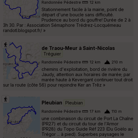
Randonnée Pédestre
12 km
Stationnement facile à la mairie, point de
départ d'une boucle sans difficulté.
Prudence au bord du gouffre! Durée de 2 à
3h 30. Par : Association Sémaphore Trédrez-Locquémeau
randotl.blogspot.fr/ »
de Traou-Meur à Saint-Nicolas
Tréguier
Randonnée Pédestre
12 km
210 m
chemins d'exploitation, bord de rivière du
Jaudy, attention aux horaires de marée; par
marée haute à Kevergant continuer tout droit
sur la route (côte 56) pour rejoindre Ker an Trêz »
Pleubian
Pleubian
Randonnée Pédestre
17 km
110 m
une combinaison du circuit de Port La Chaîne
(PR27) et du circuit du tour de l'Armor
(PR28) du Topo Guide Réf 223 (Du Goëlo au
Trégor ... à pied). Superbes paysages le