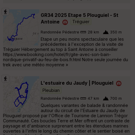
GR34 2025 Etape 5 Plouguiel - St
Antoine
Tréguier
Randonnée Pédestre
28 km
350 m
Etape un peu moins spectaculaire que les
précédentes à l'exception de la visite de
Tréguier Hébergement au top à Saint Antoine à conseiller
https://www.booking.com/hotel/fr/gite-avec-son-bain-
nordique-privatif-au-feu-de-bois.fr.html Notre seule journée du
trek avec une météo moyenne »
L'estuaire du Jaudy | Plouguiel
Pleubian
Randonnée Pédestre
47 km
700 m
Quelques variantes de balade & randonnée
autour du circuit de l'Estuaire du Jaudy de
Plouguiel proposé par l'Office de Tourisme de Lannion Trégor
Communauté. Ces boucles Terre et Mer offrent un contraste de
paysage et d'ambiance surprenant entre les étendues marines
ouvertes à l'infini le long du chemin côtier et le sentier boisé en