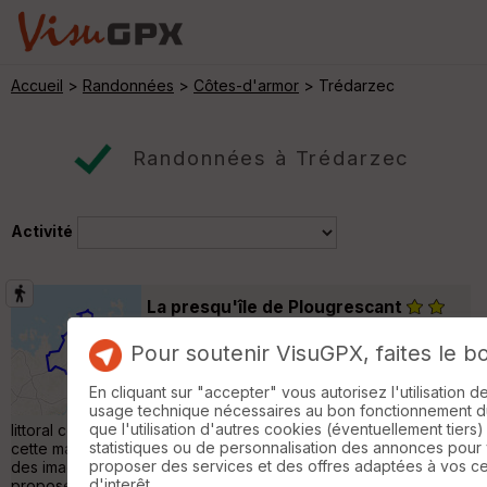
Accueil
>
Randonnées
>
Côtes-d'armor
> Trédarzec
Randonnées à Trédarzec
Activité
La presqu'île de Plougrescant
Pleubian
Pour soutenir VisuGPX, faites le b
Randonnée Pédestre
29 km
360 m
En cliquant sur "accepter" vous autorisez l'utilisation 
La Presqu'île de PLougrescant compte parmi
usage technique nécessaires au bon fonctionnement du 
les paysages les plus emblématiques du
que l'utilisation d'autres cookies (éventuellement tiers)
littoral costarmoricain. On y trouve l'incontournable Castel Meur,
statistiques ou de personnalisation des annonces pour
cette maison blottie entre deux blocs de granit, devenue l'une
proposer des services et des offres adaptées à vos c
des images les plus diffusées de Bretagne. La boucle
d'interêt.
proposée permet d'en faire le tour complet, depuis la rive du