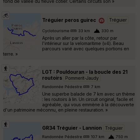
fond de vallée du fleuve côtier. Certains circuits son »
Tréguier peros guirec
Tréguier
Cyclotourisme
33 km
330 m
Après un aller par la côte, retour par
l'intérieur sur la velomaritime (v4). Beau
parcours varié avec quelques portions en
terre. »
LGT : Pouldouran - la boucle des 21
routoirs
Pommerit-Jaudy
Randonnée Pédestre
7 km
Une superbe balade de 7 km avec un thème
: les routoirs à lin. Un circuit original, facile et
agréable, qui vous emmène à la découverte
d'un patrimoine méconnu, en pleine restauration. »
GR34 Tréguier - Lannion
Tréguier
Randonnée Pédestre
107 km
750 m