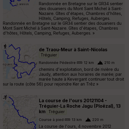
Randonnée en Bretagne sur le GR34 sentier
des douaniers du Mont Saint Michel à Saint-
Nazaire. Gîtes d'étapes, Chambres d'hôtes,
Hôtels, Camping, Refuges, Auberges.
Randonnée en Bretagne sur le GR34 sentier des douaniers du
Mont Saint Michel à Saint-Nazaire. Gîtes d'étapes, Chambres
d'hôtes, Hôtels, Camping, Refuges, Auberges. »
de Traou-Meur à Saint-Nicolas
Tréguier
Randonnée Pédestre
12 km
210 m
chemins d'exploitation, bord de rivière du
Jaudy, attention aux horaires de marée; par
marée haute à Kevergant continuer tout droit
sur la route (côte 56) pour rejoindre Ker an Trêz »
La course de l'ours 20121104 -
Tréguier-La Roche Jagu (Ploëzal), 13
km
Tréguier
Course à pied
13 km
220 m
La course de l'ours, 4 novembre 2012