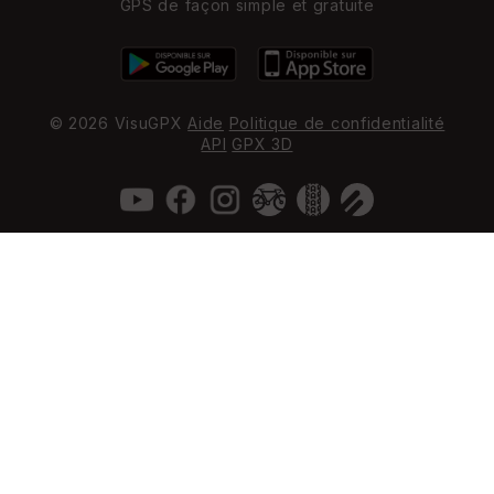
GPS de façon simple et gratuite
© 2026 VisuGPX
Aide
Politique de confidentialité
API
GPX 3D