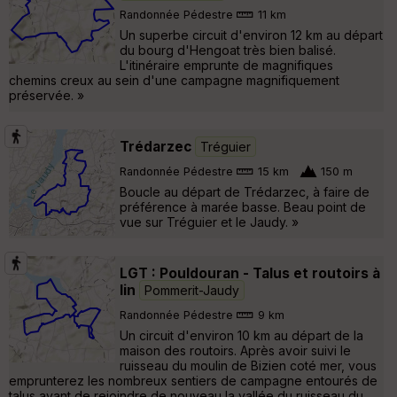
Randonnée Pédestre
11 km
Un superbe circuit d'environ 12 km au départ
du bourg d'Hengoat très bien balisé.
L'itinéraire emprunte de magnifiques
chemins creux au sein d'une campagne magnifiquement
préservée. »
Trédarzec
Tréguier
Randonnée Pédestre
15 km
150 m
Boucle au départ de Trédarzec, à faire de
préférence à marée basse. Beau point de
vue sur Tréguier et le Jaudy. »
LGT : Pouldouran - Talus et routoirs à
lin
Pommerit-Jaudy
Randonnée Pédestre
9 km
Un circuit d'environ 10 km au départ de la
maison des routoirs. Après avoir suivi le
ruisseau du moulin de Bizien coté mer, vous
emprunterez les nombreux sentiers de campagne entourés de
talus avant de rejoindre de nouveau la vallée du ruisseau du