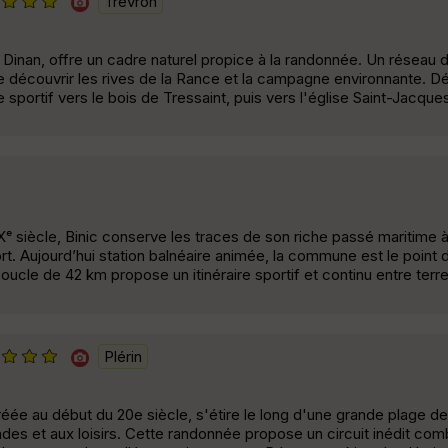
Trévron
 à Dinan, offre un cadre naturel propice à la randonnée. Un réseau 
 découvrir les rives de la Rance et la campagne environnante. Dé
portif vers le bois de Tressaint, puis vers l'église Saint-Jacques
ᵉ siècle, Binic conserve les traces de son riche passé maritime à
t. Aujourd’hui station balnéaire animée, la commune est le point 
ucle de 42 km propose un itinéraire sportif et continu entre terre 
Plérin
créée au début du 20e siècle, s'étire le long d'une grande plage d
des et aux loisirs. Cette randonnée propose un circuit inédit co