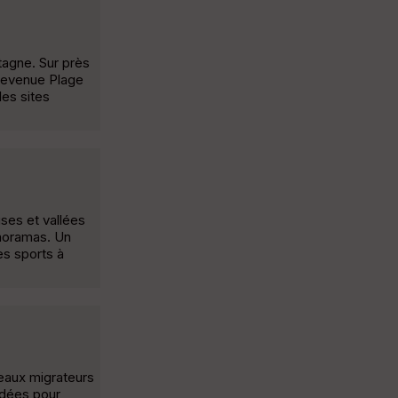
tagne. Sur près
 devenue Plage
es sites
uses et vallées
anoramas. Un
es sports à
eaux migrateurs
idées pour