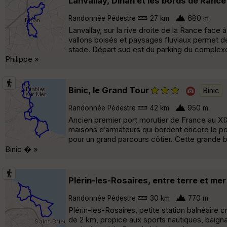
Lanvallay, Dinan et les bords de Rance
Randonnée Pédestre
27 km
680 m
Lanvallay, sur la rive droite de la Rance face
vallons boisés et paysages fluviaux permet de
stade. Départ sud est du parking du complexe s
Philippe »
Binic, le Grand Tour
Binic
Randonnée Pédestre
42 km
950 m
Ancien premier port morutier de France au XIX
maisons d’armateurs qui bordent encore le por
pour un grand parcours côtier. Cette grande bo
Binic � »
Plérin-les-Rosaires, entre terre et mer
Randonnée Pédestre
30 km
770 m
Plérin-les-Rosaires, petite station balnéaire 
de 2 km, propice aux sports nautiques, baigna