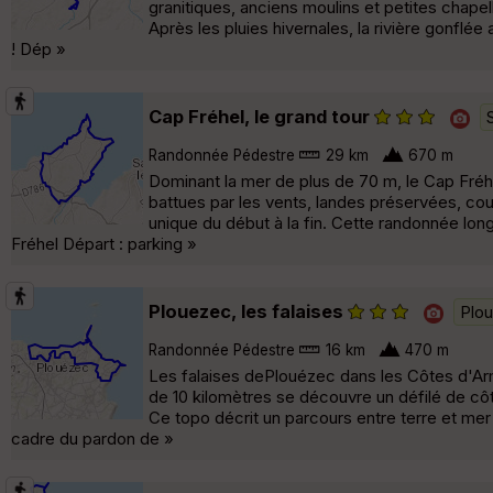
granitiques, anciens moulins et petites chapel
Après les pluies hivernales, la rivière gonfl
! Dép »
Cap Fréhel, le grand tour
Randonnée Pédestre
29 km
670 m
Dominant la mer de plus de 70 m, le Cap Fréhe
battues par les vents, landes préservées, cou
unique du début à la fin. Cette randonnée lon
Fréhel Départ : parking »
Plouezec, les falaises
Plo
Randonnée Pédestre
16 km
470 m
Les falaises dePlouézec dans les Côtes d'Ar
de 10 kilomètres se découvre un défilé de cô
Ce topo décrit un parcours entre terre et mer
cadre du pardon de »