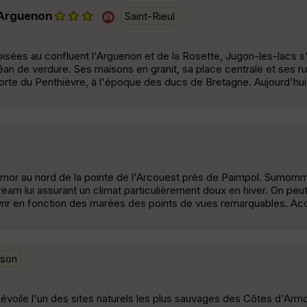
l'Arguenon
Saint-Rieul
isées au confluent l'Arguenon et de la Rosette, Jugon-les-lacs s'
an de verdure. Ses maisons en granit, sa place centrale et ses ru
orte du Penthièvre, à l'époque des ducs de Bretagne. Aujourd'hui, 
rmor au nord de la pointe de l'Arcouest près de Paimpol. Surnommé
tream lui assurant un climat particulièrement doux en hiver. On peu
ouvrir en fonction des marées des points de vues remarquables. Ac
son
 dévoile l'un des sites naturels les plus sauvages des Côtes d'Arm