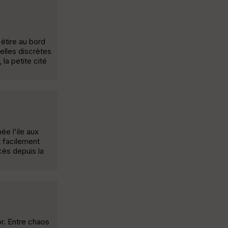
étire au bord
elles discrètes
la petite cité
e l'ile aux
t facilement
cès depuis la
or. Entre chaos