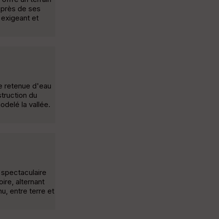
 près de ses
 exigeant et
e retenue d'eau
truction du
delé la vallée.
é spectaculaire
re, alternant
u, entre terre et