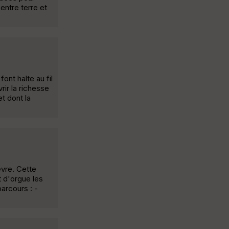
entre terre et
ont halte au fil
rir la richesse
t dont la
èvre. Cette
 d'orgue les
arcours : -