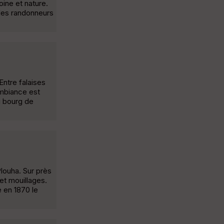
oine et nature.
 des randonneurs
Entre falaises
ambiance est
u bourg de
louha. Sur près
et mouillages.
e en 1870 le