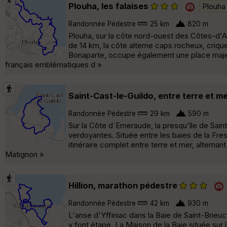
Plouha, les falaises
Plouha
Randonnée Pédestre
25 km
820 m
Plouha, sur la côte nord-ouest des Côtes-d'Ar
de 14 km, la côte alterne caps rocheux, criqu
Bonaparte, occupe également une place majeur
français emblématiques d »
Saint-Cast-le-Guildo, entre terre et m
Randonnée Pédestre
29 km
590 m
Sur la Côte d´Emeraude, la presqu'île de Saint
verdoyantes. Située entre les baies de la Fr
itinéraire complet entre terre et mer, alternan
Matignon »
Hillion, marathon pédestre
Randonnée Pédestre
42 km
930 m
L'anse d'Yffiniac dans la Baie de Saint-Brie
y font étape. La Maison de la Baie située sur