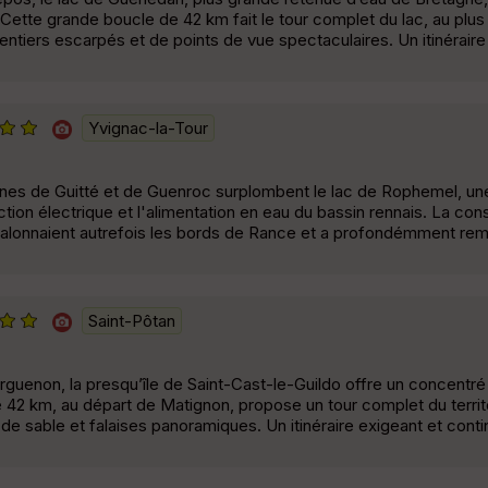
Cette grande boucle de 42 km fait le tour complet du lac, au plus
entiers escarpés et de points de vue spectaculaires. Un itinéraire
Yvignac-la-Tour
unes de Guitté et de Guenroc surplombent le lac de Rophemel, un
on électrique et l'alimentation en eau du bassin rennais. La cons
 jalonnaient autrefois les bords de Rance et a profondémment remo
Saint-Pôtan
l’Arguenon, la presqu’île de Saint-Cast-le-Guildo offre un concentr
2 km, au départ de Matignon, propose un tour complet du territoi
e sable et falaises panoramiques. Un itinéraire exigeant et contin