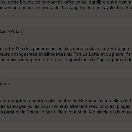
les, cette boucle de randonnée offre un bel équilibre entre patrim
ée accentue encore le spectacle, très appréciée des kayakistes et
Saint-Pôtan
l offre l'un des panoramas les plus spectaculaires de Bretagne. 
leurs changeantes et silhouettes du Fort La Latte et du phare, l'
gue mais variée permet de faire le grand tour du Cap en partant d
uézec
mor comptent parmi les plus hautes de Bretagne avec celles de P
tes sauvages où les caps rocheux alternent avec criques, plages 
 à partir de la Chapelle Saint-Riom datant du 14e siècle et devenu