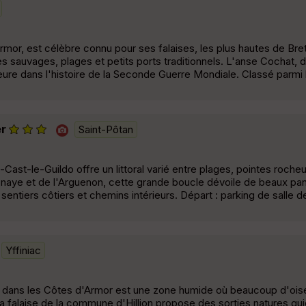
mor, est célèbre connu pour ses falaises, les plus hautes de Bre
es sauvages, plages et petits ports traditionnels. L'anse Cochat,
e dans l'histoire de la Seconde Guerre Mondiale. Classé parmi l
er
Saint-Pôtan
-Cast-le-Guildo offre un littoral varié entre plages, pointes roche
esnaye et de l'Arguenon, cette grande boucle dévoile de beaux p
t sentiers côtiers et chemins intérieurs. Départ : parking de salle d
Yffiniac
uc dans les Côtes d'Armor est une zone humide où beaucoup d'ois
 la falaise de la commune d'Hillion propose des sorties natures gu