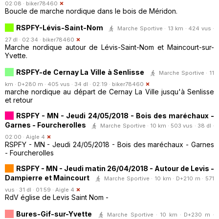
02:08 ·
biker78460
Boucle de marche nordique dans le bois de Méridon.
RSPFY-Lévis-Saint-Nom
Marche Sportive · 13 km · 424 vus ·
27 dl · 02:34 ·
biker78460
Marche nordique autour de Lévis-Saint-Nom et Maincourt-sur-
Yvette.
RSPFY-de Cernay La Ville à Senlisse
Marche Sportive · 11
km · D+280 m · 405 vus · 34 dl · 02:19 ·
biker78460
marche nordique au départ de Cernay La Ville jusqu'à Senlisse
et retour
RSPFY - MN - Jeudi 24/05/2018 - Bois des maréchaux -
Garnes - Fourcherolles
Marche Sportive · 10 km · 503 vus · 38 dl ·
02:00 ·
Aigle 4
RSPFY - MN - Jeudi 24/05/2018 - Bois des maréchaux - Garnes
- Fourcherolles
RSPFY - MN - Jeudi matin 26/04/2018 - Autour de Levis -
Dampierre et Maincourt
Marche Sportive · 10 km · D+210 m · 571
vus · 31 dl · 01:59 ·
Aigle 4
RdV église de Levis Saint Nom -
Bures-Gif-sur-Yvette
Marche Sportive · 10 km · D+230 m ·