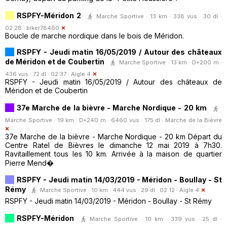
RSPFY-Méridon 2
Marche Sportive · 13 km · 338 vus · 30 dl ·
02:28 ·
biker78460
Boucle de marche nordique dans le bois de Méridon.
RSPFY - Jeudi matin 16/05/2019 / Autour des châteaux
de Méridon et de Coubertin
Marche Sportive · 13 km · D+200 m ·
436 vus · 72 dl · 02:37 ·
Aigle 4
RSPFY - Jeudi matin 16/05/2019 / Autour des châteaux de
Méridon et de Coubertin
37e Marche de la bièvre - Marche Nordique - 20 km
Marche Sportive · 19 km · D+240 m · 6460 vus · 175 dl ·
Marche de la Bièvre
37e Marche de la bièvre - Marche Nordique - 20 km Départ du
Centre Ratel de Bièvres le dimanche 12 mai 2019 à 7h30.
Ravitaillement tous les 10 km. Arrivée à la maison de quartier
Pierre Mend�
RSPFY - Jeudi matin 14/03/2019 - Méridon - Boullay - St
Rémy
Marche Sportive · 10 km · 444 vus · 29 dl · 02:12 ·
Aigle 4
RSPFY - Jeudi matin 14/03/2019 - Méridon - Boullay - St Rémy
RSPFY-Méridon
Marche Sportive · 10 km · 339 vus · 25 dl ·