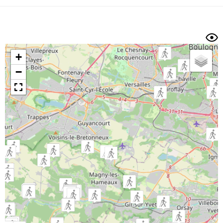
Dénivelé min/max
Auteur
Dossier
et
sous-dossiers
+
Trier par
−
Horodatage
Photos