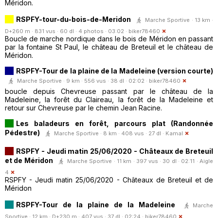
Méridon.
RSPFY-tour-du-bois-de-Meridon
Marche Sportive · 13 km ·
D+260 m · 831 vus · 60 dl · 4 photos · 03:02 ·
biker78460
Boucle de marche nordique dans le bois de Méridon en passant
par la fontaine St Paul, le château de Breteuil et le château de
Méridon.
RSPFY-Tour de la plaine de la Madeleine (version courte)
Marche Sportive · 9 km · 556 vus · 38 dl · 02:02 ·
biker78460
boucle depuis Chevreuse passant par le château de la
Madeleine, la forêt du Claireau, la forêt de la Madeleine et
retour sur Chevreuse par le chemin Jean Racine.
Les baladeurs en forêt, parcours plat (Randonnée
Pédestre)
Marche Sportive · 8 km · 408 vus · 27 dl ·
Kamal
RSPFY - Jeudi matin 25/06/2020 - Châteaux de Breteuil
et de Méridon
Marche Sportive · 11 km · 397 vus · 30 dl · 02:11 ·
Aigle
4
RSPFY - Jeudi matin 25/06/2020 - Châteaux de Breteuil et de
Méridon
RSPFY-Tour de la plaine de la Madeleine
Marche
Sportive · 12 km · D+230 m · 407 vus · 37 dl · 02:24 ·
biker78460