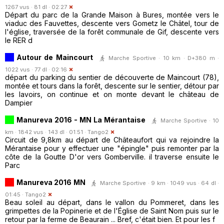
1267 vus · 81 dl · 02:27
Départ du parc de la Grande Maison à Bures, montée vers le
viaduc des Fauvettes, descente vers Gometz le Châtel, tour de
l'église, traversée de la forêt communale de Gif, descente vers
le RER d
Autour de Maincourt
Marche Sportive · 10 km · D+380 m ·
1022 vus · 77 dl · 02:16
départ du parking du sentier de découverte de Maincourt (78),
montée et tours dans la forêt, descente sur le sentier, détour par
les lavoirs, on continue et on monte devant le château de
Dampier
Manureva 2016 - MN La Mérantaise
Marche Sportive · 10
km · 1842 vus · 143 dl · 01:51 ·
Tango2
Circuit de 9,8km au départ de Châteaufort qui va rejoindre la
Mérantaise pour y effectuer une "épingle" puis remonter par la
côte de la Goutte D'or vers Gomberville. il traverse ensuite le
Parc
Manureva 2016 MN
Marche Sportive · 9 km · 1049 vus · 64 dl ·
01:45 ·
Tango2
Beau soleil au départ, dans le vallon du Pommeret, dans les
grimpettes de la Popinerie et de l'Église de Saint Nom puis sur le
retour par la ferme de Beaurain ... Bref, c'était bien. Et pour les f