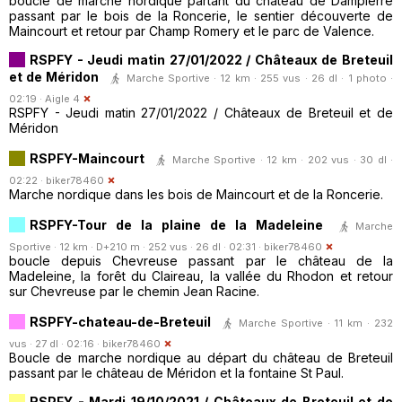
boucle de marche nordique partant du château de Dampierre
passant par le bois de la Roncerie, le sentier découverte de
Maincourt et retour par Champ Romery et le parc de Valence.
RSPFY - Jeudi matin 27/01/2022 / Châteaux de Breteuil
et de Méridon
Marche Sportive · 12 km · 255 vus · 26 dl · 1 photo ·
02:19 ·
Aigle 4
RSPFY - Jeudi matin 27/01/2022 / Châteaux de Breteuil et de
Méridon
RSPFY-Maincourt
Marche Sportive · 12 km · 202 vus · 30 dl ·
02:22 ·
biker78460
Marche nordique dans les bois de Maincourt et de la Roncerie.
RSPFY-Tour de la plaine de la Madeleine
Marche
Sportive · 12 km · D+210 m · 252 vus · 26 dl · 02:31 ·
biker78460
boucle depuis Chevreuse passant par le château de la
Madeleine, la forêt du Claireau, la vallée du Rhodon et retour
sur Chevreuse par le chemin Jean Racine.
RSPFY-chateau-de-Breteuil
Marche Sportive · 11 km · 232
vus · 27 dl · 02:16 ·
biker78460
Boucle de marche nordique au départ du château de Breteuil
passant par le château de Méridon et la fontaine St Paul.
RSPFY - Mardi 19/10/2021 / Châteaux de Breteuil et de