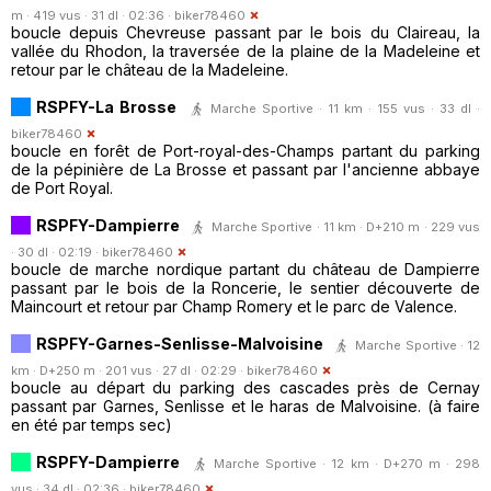
m · 419 vus · 31 dl · 02:36 ·
biker78460
boucle depuis Chevreuse passant par le bois du Claireau, la
vallée du Rhodon, la traversée de la plaine de la Madeleine et
retour par le château de la Madeleine.
RSPFY-La Brosse
Marche Sportive · 11 km · 155 vus · 33 dl ·
biker78460
boucle en forêt de Port-royal-des-Champs partant du parking
de la pépinière de La Brosse et passant par l'ancienne abbaye
de Port Royal.
RSPFY-Dampierre
Marche Sportive · 11 km · D+210 m · 229 vus
· 30 dl · 02:19 ·
biker78460
boucle de marche nordique partant du château de Dampierre
passant par le bois de la Roncerie, le sentier découverte de
Maincourt et retour par Champ Romery et le parc de Valence.
RSPFY-Garnes-Senlisse-Malvoisine
Marche Sportive · 12
km · D+250 m · 201 vus · 27 dl · 02:29 ·
biker78460
boucle au départ du parking des cascades près de Cernay
passant par Garnes, Senlisse et le haras de Malvoisine. (à faire
en été par temps sec)
RSPFY-Dampierre
Marche Sportive · 12 km · D+270 m · 298
vus · 34 dl · 02:36 ·
biker78460