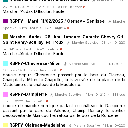
Marche Sportive ·
25 km · D+270 m · 194 vus · 24 dl · 04:28 ·
Brutor2
Marche #Audax Difficulté : Facile
RSPFY - Mardi 11/02/2025 / Cernay - Senlisse
Marche
Sportive · 9 km · 124 vus · 24 dl ·
Aigle 4
Marche Audax 28 km Limours-Gometz-Chevry-Gif-
Saint Rèmy-Boullay les Troux
Marche Sportive · 28 km · D+220
m · 641 vus · 24 dl · 04:42 ·
Brutor2
Marche #Audax Difficulté : Facile
RSPFY-Chevreuse-Milon
Marche Sportive · 11 km · D+270 m ·
130 vus · 28 dl · 02:22 ·
biker78460
boucle depuis Chevreuse passant par le bois du Claireau,
Champfailly, Milon-La-Chapelle, la traversée de la plaine de la
Madeleine et le château de la Madeleine.
RSPFY-Dampierre
Marche Sportive · 11 km · D+210 m · 148 vus
· 32 dl · 02:21 ·
biker78460
boucle de marche nordique partant du château de Dampierre
passant par le parc de Valence, Champ Romery, le sentier
découverte de Maincourt et retour par le bois de la Roncerie.
RSPFY-Claireau-Madeleine
Marche Sportive · 12 km · D+220