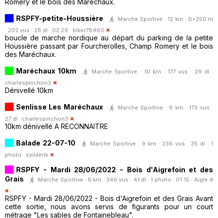
Romery et le bois des Maréchaux.
RSPFY-petite-Houssière
Marche Sportive · 12 km · D+250 m
· 202 vus · 28 dl · 02:29 ·
biker78460
boucle de marche nordique au départ du parking de la petite
Houssière passant par Fourcherolles, Champ Romery et le bois
des Maréchaux.
Maréchaux 10km
Marche Sportive · 10 km · 177 vus · 29 dl ·
charlespinchon3
Dénivellé 10km
Senlisse Les Maréchaux
Marche Sportive · 9 km · 173 vus ·
27 dl ·
charlespinchon3
10km dénivellé A RECONNAITRE
Balade 22-07-10
Marche Sportive · 9 km · 236 vus · 35 dl · 1
photo ·
sxilderik
RSPFY - Mardi 28/06/2022 - Bois d'Aigrefoin et des
Grais
Marche Sportive · 6 km · 346 vus · 41 dl · 1 photo · 01:15 ·
Aigle 4
RSPFY - Mardi 28/06/2022 - Bois d'Aigrefoin et des Grais Avant
cette sortie, nous avons servis de figurants pour un court
métrage "Les sables de Fontainebleau".