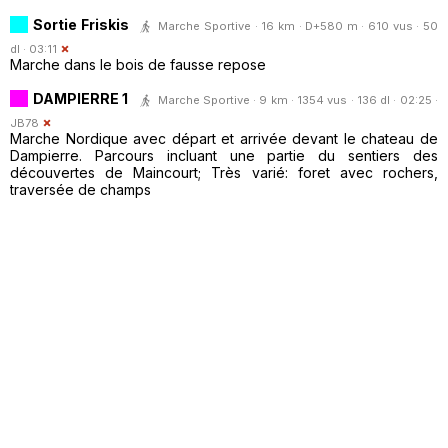
Sortie Friskis
Marche Sportive · 16 km · D+580 m · 610 vus · 50
dl · 03:11
Marche dans le bois de fausse repose
DAMPIERRE 1
Marche Sportive · 9 km · 1354 vus · 136 dl · 02:25 ·
JB78
Marche Nordique avec départ et arrivée devant le chateau de
Dampierre. Parcours incluant une partie du sentiers des
découvertes de Maincourt; Très varié: foret avec rochers,
traversée de champs