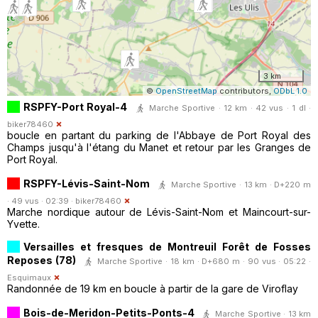
3 km
©
OpenStreetMap
contributors,
ODbL 1.0
RSPFY-Port Royal-4
Marche Sportive · 12 km · 42 vus · 1 dl ·
biker78460
boucle en partant du parking de l'Abbaye de Port Royal des
Champs jusqu'à l'étang du Manet et retour par les Granges de
Port Royal.
RSPFY-Lévis-Saint-Nom
Marche Sportive · 13 km · D+220 m
· 49 vus · 02:39 ·
biker78460
Marche nordique autour de Lévis-Saint-Nom et Maincourt-sur-
Yvette.
Versailles et fresques de Montreuil Forêt de Fosses
Reposes (78)
Marche Sportive · 18 km · D+680 m · 90 vus · 05:22 ·
Esquimaux
Randonnée de 19 km en boucle à partir de la gare de Viroflay
Bois-de-Meridon-Petits-Ponts-4
Marche Sportive · 13 km