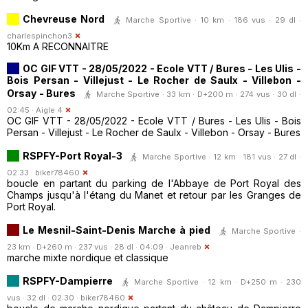
Chevreuse Nord
Marche Sportive · 10 km · 186 vus · 29 dl ·
charlespinchon3
10Km A RECONNAITRE
OC GIF VTT - 28/05/2022 - Ecole VTT / Bures - Les Ulis -
Bois Persan - Villejust - Le Rocher de Saulx - Villebon -
Orsay - Bures
Marche Sportive · 33 km · D+200 m · 274 vus · 30 dl ·
02:45 ·
Aigle 4
OC GIF VTT - 28/05/2022 - Ecole VTT / Bures - Les Ulis - Bois
Persan - Villejust - Le Rocher de Saulx - Villebon - Orsay - Bures
RSPFY-Port Royal-3
Marche Sportive · 12 km · 181 vus · 27 dl ·
02:33 ·
biker78460
boucle en partant du parking de l'Abbaye de Port Royal des
Champs jusqu'à l'étang du Manet et retour par les Granges de
Port Royal.
Le Mesnil-Saint-Denis Marche à pied
Marche Sportive ·
23 km · D+260 m · 237 vus · 28 dl · 04:09 ·
Jeanreb
marche mixte nordique et classique
RSPFY-Dampierre
Marche Sportive · 12 km · D+250 m · 230
vus · 32 dl · 02:30 ·
biker78460