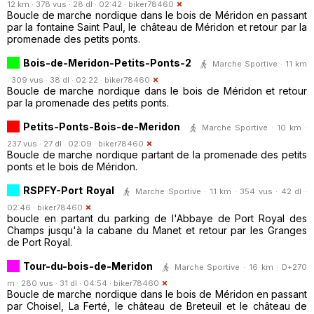
12 km · 378 vus · 28 dl · 02:42 ·
biker78460
Boucle de marche nordique dans le bois de Méridon en passant
par la fontaine Saint Paul, le château de Méridon et retour par la
promenade des petits ponts.
Bois-de-Meridon-Petits-Ponts-2
Marche Sportive · 11 km
· 309 vus · 38 dl · 02:22 ·
biker78460
Boucle de marche nordique dans le bois de Méridon et retour
par la promenade des petits ponts.
Petits-Ponts-Bois-de-Meridon
Marche Sportive · 10 km ·
237 vus · 27 dl · 02:09 ·
biker78460
Boucle de marche nordique partant de la promenade des petits
ponts et le bois de Méridon.
RSPFY-Port Royal
Marche Sportive · 11 km · 354 vus · 42 dl ·
02:46 ·
biker78460
boucle en partant du parking de l'Abbaye de Port Royal des
Champs jusqu'à la cabane du Manet et retour par les Granges
de Port Royal.
Tour-du-bois-de-Meridon
Marche Sportive · 16 km · D+270
m · 280 vus · 31 dl · 04:54 ·
biker78460
Boucle de marche nordique dans le bois de Méridon en passant
par Choisel, La Ferté, le château de Breteuil et le château de