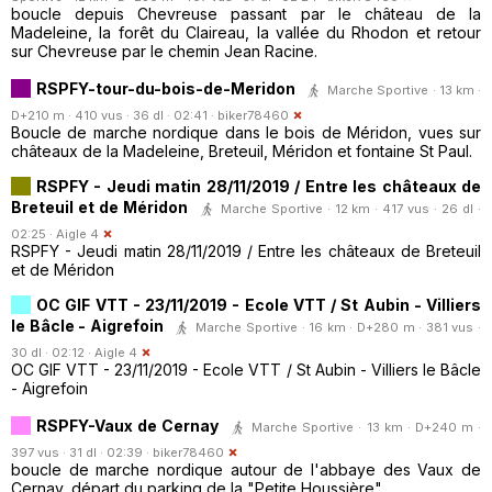
boucle depuis Chevreuse passant par le château de la
Madeleine, la forêt du Claireau, la vallée du Rhodon et retour
sur Chevreuse par le chemin Jean Racine.
RSPFY-tour-du-bois-de-Meridon
Marche Sportive · 13 km ·
D+210 m · 410 vus · 36 dl · 02:41 ·
biker78460
Boucle de marche nordique dans le bois de Méridon, vues sur
châteaux de la Madeleine, Breteuil, Méridon et fontaine St Paul.
RSPFY - Jeudi matin 28/11/2019 / Entre les châteaux de
Breteuil et de Méridon
Marche Sportive · 12 km · 417 vus · 26 dl ·
02:25 ·
Aigle 4
RSPFY - Jeudi matin 28/11/2019 / Entre les châteaux de Breteuil
et de Méridon
OC GIF VTT - 23/11/2019 - Ecole VTT / St Aubin - Villiers
le Bâcle - Aigrefoin
Marche Sportive · 16 km · D+280 m · 381 vus ·
30 dl · 02:12 ·
Aigle 4
OC GIF VTT - 23/11/2019 - Ecole VTT / St Aubin - Villiers le Bâcle
- Aigrefoin
RSPFY-Vaux de Cernay
Marche Sportive · 13 km · D+240 m ·
397 vus · 31 dl · 02:39 ·
biker78460
boucle de marche nordique autour de l'abbaye des Vaux de
Cernay, départ du parking de la "Petite Houssière".