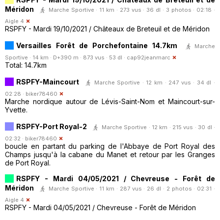
Méridon
Marche Sportive · 11 km · 273 vus · 36 dl · 3 photos · 02:18 ·
Aigle 4
RSPFY - Mardi 19/10/2021 / Châteaux de Breteuil et de Méridon
Versailles Forêt de Porchefontaine 14.7km
Marche
Sportive · 14 km · D+390 m · 873 vus · 53 dl ·
cap92jeanmarc
Total: 14.7km
RSPFY-Maincourt
Marche Sportive · 12 km · 247 vus · 34 dl ·
02:28 ·
biker78460
Marche nordique autour de Lévis-Saint-Nom et Maincourt-sur-
Yvette.
RSPFY-Port Royal-2
Marche Sportive · 12 km · 215 vus · 30 dl ·
02:32 ·
biker78460
boucle en partant du parking de l'Abbaye de Port Royal des
Champs jusqu'à la cabane du Manet et retour par les Granges
de Port Royal.
RSPFY - Mardi 04/05/2021 / Chevreuse - Forêt de
Méridon
Marche Sportive · 11 km · 287 vus · 26 dl · 2 photos · 02:31 ·
Aigle 4
RSPFY - Mardi 04/05/2021 / Chevreuse - Forêt de Méridon