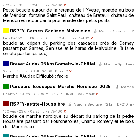
· 72 vus · 18 dl · 02:40 ·
biker78460
Petite boucle autour de la retenue de l'Yvette, montée au bois
de Méridon, fontaine Saint Paul, château de Breteuil, château de
Méridon et retour par la promenade des petits ponts.
RSPFY-Garnes-Senlisse-Malvoisine
Marche Sportive · 12
km · D+250 m · 136 vus · 23 dl · 02:46 ·
biker78460
boucle au départ du parking des cascades près de Cernay
passant par Garnes, Senlisse et le haras de Malvoisine. (à faire
en été par temps sec)
Brevet Audax 25 km Gometz-le-Châtel
Marche Sportive ·
25 km · 87 vus · 26 dl · 04:09 ·
Brutor2
Marche #Audax Difficulté : facile
Parcours Bossapas Marche Nordique 2025
Marche
Sportive · 13 km · D+290 m · 78 vus · 15 dl ·
Esquimaux
RSPFY-petite-Houssière
Marche Sportive · 12 km · D+210 m ·
130 vus · 23 dl · 02:25 ·
biker78460
boucle de marche nordique au départ du parking de la petite
Houssière passant par Fourcherolles, Champ Romery et le bois
des Maréchaux.
Brevet Audax 25 km Gometz-le-Châtel