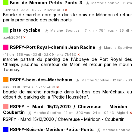
Bois-de-Meridon-Petits-Ponts-3
Marche Sportive · 11 km
· 328 vus · 33 dl · 02:22 ·
biker78460
Boucle de marche nordique dans le bois de Méridon et retour
par la promenade des petits ponts.
piste cyclabe
Marche Sportive · 7 km · 784 vus · 36 dl ·
azeb20041
RSPFY-Port Royal-chemin Jean Racine
Marche Sportive
· 11 km · 359 vus · 33 dl · 02:09 ·
biker78460
marche partant du parking de l'Abbaye de Port Royal des
Champs jusqu'au carrefour de Milon et retour par le moulin
Tournay.
RSPFY-bois-des-Maréchaux
Marche Sportive · 12 km · 263
vus · 33 dl · 02:46 ·
biker78460
boucle de marche nordique dans le bois des Maréchaux au
départ du parking de la "Petite Houssière".
RSPFY - Mardi 15/12/2020 / Chevreuse - Méridon -
Coubertin
Marche Sportive · 12 km · 300 vus · 24 dl · 02:43 ·
Aigle 4
RSPFY - Mardi 15/12/2020 / Chevreuse - Méridon - Coubertin
RSPFY-Bois-de-Meridon-Petits-Ponts
Marche Sportive ·