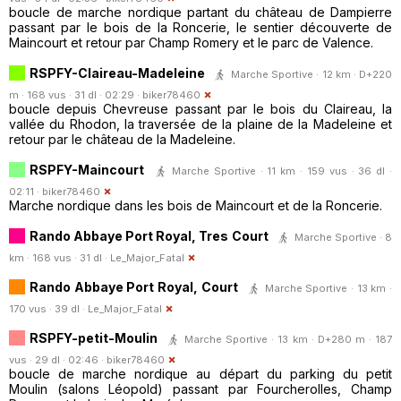
boucle de marche nordique partant du château de Dampierre
passant par le bois de la Roncerie, le sentier découverte de
Maincourt et retour par Champ Romery et le parc de Valence.
RSPFY-Claireau-Madeleine
Marche Sportive · 12 km · D+220
m · 168 vus · 31 dl · 02:29 ·
biker78460
boucle depuis Chevreuse passant par le bois du Claireau, la
vallée du Rhodon, la traversée de la plaine de la Madeleine et
retour par le château de la Madeleine.
RSPFY-Maincourt
Marche Sportive · 11 km · 159 vus · 36 dl ·
02:11 ·
biker78460
Marche nordique dans les bois de Maincourt et de la Roncerie.
Rando Abbaye Port Royal, Tres Court
Marche Sportive · 8
km · 168 vus · 31 dl ·
Le_Major_Fatal
Rando Abbaye Port Royal, Court
Marche Sportive · 13 km ·
170 vus · 39 dl ·
Le_Major_Fatal
RSPFY-petit-Moulin
Marche Sportive · 13 km · D+280 m · 187
vus · 29 dl · 02:46 ·
biker78460
boucle de marche nordique au départ du parking du petit
Moulin (salons Léopold) passant par Fourcherolles, Champ