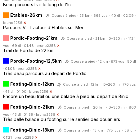
Beau parcours trail le long de l'Ic
Etables-26km
Course à pied · 25 km · 665 vus · 40 dl · 02:09 ·
bruno2256
Parcours VTT autour d'Etables sur Mer
Pordic-Footing-21km
Course à pied · 21 km · D+320 m · 1124
vus · 69 dl · 01:48 ·
bruno2256
Trail de Pordic de 22 km
Pordic-Footing-12,5km
Course à pied · 12 km · 873 vus · 50 dl
· 01:06 ·
bruno2256
Très beau parcours au départ de Pordic
Footing-Binic-12km
Course à pied · 12 km · D+260 m · 770 vus
· 43 dl · 01:00 ·
bruno2256
Encore un beau trail ou une balade à pied au départ de Binic
Footing-Binic-21km
Course à pied · 20 km · D+350 m · 803
vus · 43 dl · 01:59 ·
bruno2256
Très belle balade ou footing sur le sentier des douaniers
Footing-Binic-13km
Course à pied · 13 km · 778 vus · 38 dl ·
01:21 ·
bruno2256