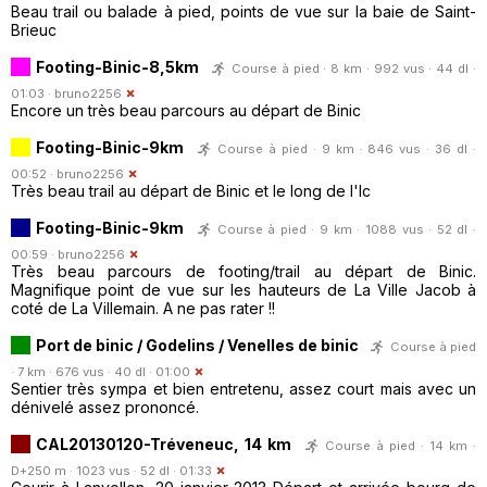
Beau trail ou balade à pied, points de vue sur la baie de Saint-
Brieuc
Footing-Binic-8,5km
Course à pied · 8 km · 992 vus · 44 dl ·
01:03 ·
bruno2256
Encore un très beau parcours au départ de Binic
Footing-Binic-9km
Course à pied · 9 km · 846 vus · 36 dl ·
00:52 ·
bruno2256
Très beau trail au départ de Binic et le long de l'Ic
Footing-Binic-9km
Course à pied · 9 km · 1088 vus · 52 dl ·
00:59 ·
bruno2256
Très beau parcours de footing/trail au départ de Binic.
Magnifique point de vue sur les hauteurs de La Ville Jacob à
coté de La Villemain. A ne pas rater !!
Port de binic / Godelins / Venelles de binic
Course à pied
· 7 km · 676 vus · 40 dl · 01:00
Sentier très sympa et bien entretenu, assez court mais avec un
dénivelé assez prononcé.
CAL20130120-Tréveneuc, 14 km
Course à pied · 14 km ·
D+250 m · 1023 vus · 52 dl · 01:33