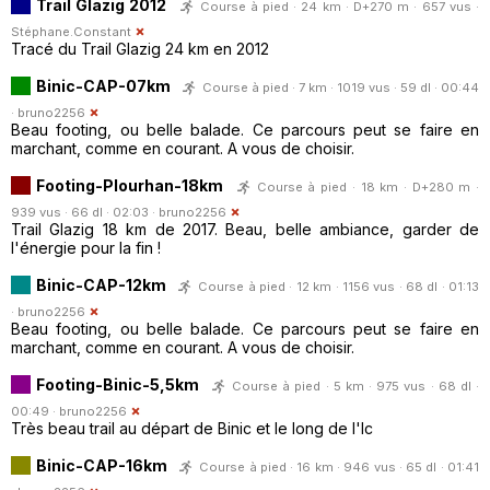
Trail Glazig 2012
Course à pied · 24 km · D+270 m · 657 vus ·
Stéphane.Constant
Tracé du Trail Glazig 24 km en 2012
Binic-CAP-07km
Course à pied · 7 km · 1019 vus · 59 dl · 00:44
·
bruno2256
Beau footing, ou belle balade. Ce parcours peut se faire en
marchant, comme en courant. A vous de choisir.
Footing-Plourhan-18km
Course à pied · 18 km · D+280 m ·
939 vus · 66 dl · 02:03 ·
bruno2256
Trail Glazig 18 km de 2017. Beau, belle ambiance, garder de
l'énergie pour la fin !
Binic-CAP-12km
Course à pied · 12 km · 1156 vus · 68 dl · 01:13
·
bruno2256
Beau footing, ou belle balade. Ce parcours peut se faire en
marchant, comme en courant. A vous de choisir.
Footing-Binic-5,5km
Course à pied · 5 km · 975 vus · 68 dl ·
00:49 ·
bruno2256
Très beau trail au départ de Binic et le long de l'Ic
Binic-CAP-16km
Course à pied · 16 km · 946 vus · 65 dl · 01:41