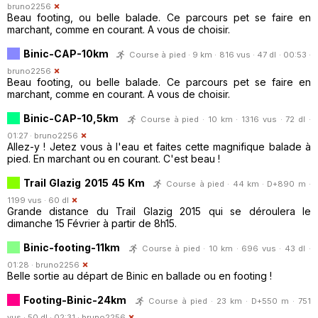
bruno2256
Beau footing, ou belle balade. Ce parcours pet se faire en
marchant, comme en courant. A vous de choisir.
Binic-CAP-10km
Course à pied · 9 km · 816 vus · 47 dl · 00:53 ·
bruno2256
Beau footing, ou belle balade. Ce parcours pet se faire en
marchant, comme en courant. A vous de choisir.
Binic-CAP-10,5km
Course à pied · 10 km · 1316 vus · 72 dl ·
01:27 ·
bruno2256
Allez-y ! Jetez vous à l'eau et faites cette magnifique balade à
pied. En marchant ou en courant. C'est beau !
Trail Glazig 2015 45 Km
Course à pied · 44 km · D+890 m ·
1199 vus · 60 dl
Grande distance du Trail Glazig 2015 qui se déroulera le
dimanche 15 Février à partir de 8h15.
Binic-footing-11km
Course à pied · 10 km · 696 vus · 43 dl ·
01:28 ·
bruno2256
Belle sortie au départ de Binic en ballade ou en footing !
Footing-Binic-24km
Course à pied · 23 km · D+550 m · 751
vus · 50 dl · 02:31 ·
bruno2256