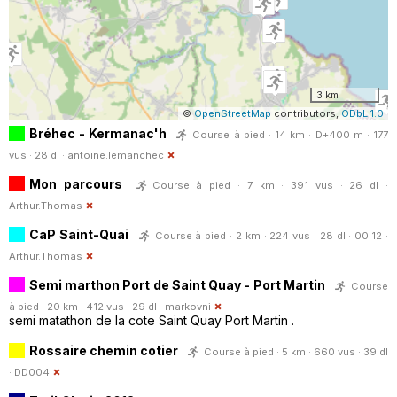
3 km
©
OpenStreetMap
contributors,
ODbL 1.0
Bréhec - Kermanac'h
Course à pied · 14 km · D+400 m · 177
vus · 28 dl ·
antoine.lemanchec
Mon parcours
Course à pied · 7 km · 391 vus · 26 dl ·
Arthur.Thomas
CaP Saint-Quai
Course à pied · 2 km · 224 vus · 28 dl · 00:12 ·
Arthur.Thomas
Semi marthon Port de Saint Quay - Port Martin
Course
à pied · 20 km · 412 vus · 29 dl ·
markovni
semi matathon de la cote Saint Quay Port Martin .
Rossaire chemin cotier
Course à pied · 5 km · 660 vus · 39 dl
·
DD004