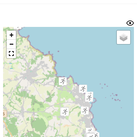
Dénivelé min/max
Auteur
Dossier
et
sous-dossiers
+
Trier par
−
Horodatage
Photos