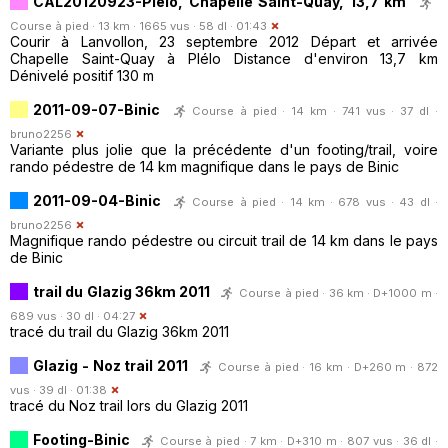
CAL20120923-Plélo, Chapelle Saint-Quay, 13,7 km
Course à pied · 13 km · 1665 vus · 58 dl · 01:43
Courir à Lanvollon, 23 septembre 2012 Départ et arrivée
Chapelle Saint-Quay à Plélo Distance d'environ 13,7 km
Dénivelé positif 130 m
2011-09-07-Binic
Course à pied · 14 km · 741 vus · 37 dl ·
bruno2256
Variante plus jolie que la précédente d'un footing/trail, voire
rando pédestre de 14 km magnifique dans le pays de Binic
2011-09-04-Binic
Course à pied · 14 km · 678 vus · 43 dl ·
bruno2256
Magnifique rando pédestre ou circuit trail de 14 km dans le pays
de Binic
trail du Glazig 36km 2011
Course à pied · 36 km · D+1000 m ·
689 vus · 30 dl · 04:27
tracé du trail du Glazig 36km 2011
Glazig - Noz trail 2011
Course à pied · 16 km · D+260 m · 872
vus · 39 dl · 01:38
tracé du Noz trail lors du Glazig 2011
Footing-Binic
Course à pied · 7 km · D+310 m · 807 vus · 36 dl ·