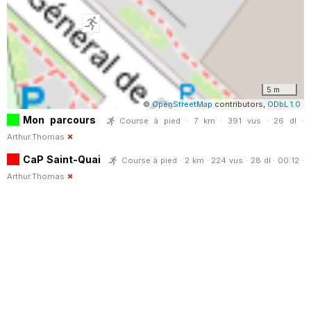
5 m
©
OpenStreetMap
contributors,
ODbL 1.0
Mon parcours
Course à pied · 7 km · 391 vus · 26 dl ·
Arthur.Thomas
CaP Saint-Quai
Course à pied · 2 km · 224 vus · 28 dl · 00:12 ·
Arthur.Thomas