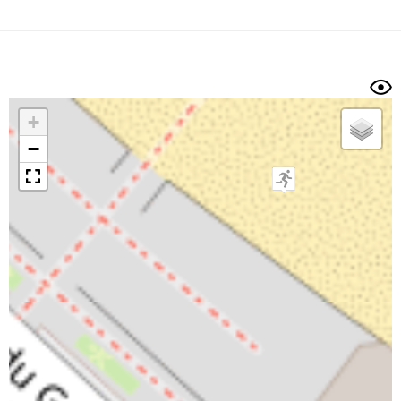
Dénivelé min/max
Auteur
Dossier
et
sous-dossiers
+
Trier par
−
Horodatage
Photos