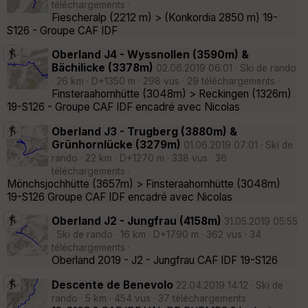
téléchargements ·
Fiescheralp (2212 m) > (Konkordia 2850 m) 19-
S126 - Groupe CAF IDF
Oberland J4 - Wyssnollen (3590m) &
Bächilicke (3378m)
02.06.2019 06:01 · Ski de rando
· 26 km · D+1350 m · 298 vus · 29 téléchargements ·
Finsteraahornhütte (3048m) > Reckingen (1326m)
19-S126 - Groupe CAF IDF encadré avec Nicolas
Oberland J3 - Trugberg (3880m) &
Grünhornlücke (3279m)
01.06.2019 07:01 · Ski de
rando · 22 km · D+1270 m · 338 vus · 36
téléchargements ·
Mönchsjochhütte (3657m) > Finsteraahornhütte (3048m)
19-S126 Groupe CAF IDF encadré avec Nicolas
Oberland J2 - Jungfrau (4158m)
31.05.2019 05:55
· Ski de rando · 16 km · D+1790 m · 362 vus · 34
téléchargements ·
Oberland 2019 - J2 - Jungfrau CAF IDF 19-S126
Descente de Benevolo
22.04.2019 14:12 · Ski de
rando · 5 km · 454 vus · 37 téléchargements ·