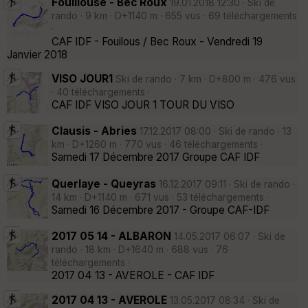
Fouillouse - Bec Roux
19.01.2018 12:30 · Ski de
rando · 9 km · D+1140 m · 655 vus · 69 téléchargements
·
CAF IDF - Fouilous / Bec Roux - Vendredi 19
Janvier 2018
VISO JOUR1
Ski de rando · 7 km · D+800 m · 476 vus
· 40 téléchargements ·
CAF IDF VISO JOUR 1 TOUR DU VISO
Clausis - Abries
17.12.2017 08:00 · Ski de rando · 13
km · D+1260 m · 770 vus · 46 téléchargements ·
Samedi 17 Décembre 2017 Groupe CAF IDF
Querlaye - Queyras
16.12.2017 09:11 · Ski de rando ·
14 km · D+1140 m · 671 vus · 53 téléchargements ·
Samedi 16 Décembre 2017 - Groupe CAF-IDF
2017 05 14 - ALBARON
14.05.2017 06:07 · Ski de
rando · 18 km · D+1640 m · 688 vus · 76
téléchargements ·
2017 04 13 - AVEROLE - CAF IDF
2017 04 13 - AVEROLE
13.05.2017 08:34 · Ski de