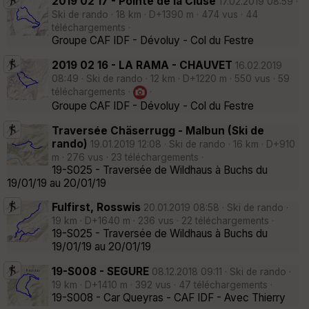
2019 02 17 - Pointe de la Cluse
17.02.2019 08:59 ·
Ski de rando · 18 km · D+1390 m · 474 vus · 44
téléchargements ·
Groupe CAF IDF - Dévoluy - Col du Festre
2019 02 16 - LA RAMA - CHAUVET
16.02.2019
08:49 · Ski de rando · 12 km · D+1220 m · 550 vus · 59
téléchargements ·
·
Groupe CAF IDF - Dévoluy - Col du Festre
Traversée Chäserrugg - Malbun (Ski de
rando)
19.01.2019 12:08 · Ski de rando · 16 km · D+910
m · 276 vus · 23 téléchargements ·
19-S025 - Traversée de Wildhaus à Buchs du
19/01/19 au 20/01/19
Fulfirst, Rosswis
20.01.2019 08:58 · Ski de rando ·
19 km · D+1640 m · 236 vus · 22 téléchargements ·
19-S025 - Traversée de Wildhaus à Buchs du
19/01/19 au 20/01/19
19-S008 - SEGURE
08.12.2018 09:11 · Ski de rando ·
19 km · D+1410 m · 392 vus · 47 téléchargements ·
19-S008 - Car Queyras - CAF IDF - Avec Thierry