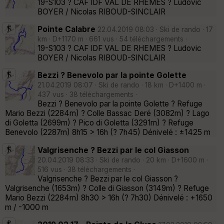
19-S103 ? CAF IDF VAL DE RHEMES ? Ludovic
BOYER / Nicolas RIBOUD-SINCLAIR
Pointe Calabre
22.04.2019 08:03 · Ski de rando · 17
km · D+1170 m · 661 vus · 54 téléchargements ·
19-S103 ? CAF IDF VAL DE RHEMES ? Ludovic
BOYER / Nicolas RIBOUD-SINCLAIR
Bezzi ? Benevolo par la pointe Golette
21.04.2019 08:07 · Ski de rando · 18 km · D+1400 m ·
437 vus · 38 téléchargements ·
Bezzi ? Benevolo par la pointe Golette ? Refuge
Mario Bezzi (2284m) ? Colle Bassac Deré (3082m) ? Lago
di Goletta (2699m) ? Pico di Goletta (3291m) ? Refuge
Benevolo (2287m) 8h15 > 16h (? 7h45) Dénivelé : ±1425 m
Valgrisenche ? Bezzi par le col Giasson
20.04.2019 08:33 · Ski de rando · 20 km · D+1600 m ·
516 vus · 38 téléchargements ·
Valgrisenche ? Bezzi par le col Giasson ?
Valgrisenche (1653m) ? Colle di Giasson (3149m) ? Refuge
Mario Bezzi (2284m) 8h30 > 16h (? 7h30) Dénivelé : +1650
m / -1000 m